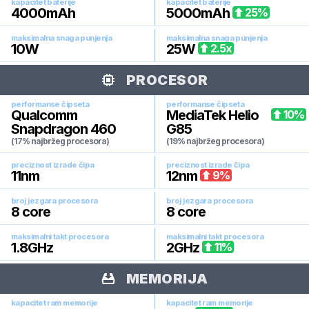
kapacitet baterije
kapacitet baterije
4000
mAh
5000
mAh
25
%
maksimalna snaga punjenja
maksimalna snaga punjenja
10
W
25
W
2.5
x
PROCESOR
performanse čipseta
performanse čipseta
Qualcomm
MediaTek Helio
10
%
Snapdragon 460
G85
(17% najbržeg procesora)
(19% najbržeg procesora)
preciznost izrade čipa
preciznost izrade čipa
11
nm
12
nm
9
%
broj jezgara procesora
broj jezgara procesora
8
core
8
core
maksimalni takt procesora
maksimalni takt procesora
1.8
GHz
2
GHz
11
%
MEMORIJA
kapacitet ram memorije
kapacitet ram memorije