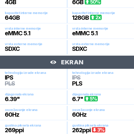
4
GB
6
GB
50
%
kapacitet interne memorije
kapacitet interne memorije
64
GB
128
GB
2
x
vrsta interne memorije
vrsta interne memorije
eMMC 5.1
eMMC 5.1
vrsta externe memorije
vrsta externe memorije
SDXC
SDXC
EKRAN
tehnologija izrade ekrana
tehnologija izrade ekrana
IPS
IPS
PLS
PLS
dijagonala ekrana
dijagonala ekrana
6.39
"
6.7
"
5
%
osvežavanje ekrana
osvežavanje ekrana
60
Hz
60
Hz
gustina piksela ekrana
gustina piksela ekrana
269
ppi
262
ppi
3
%