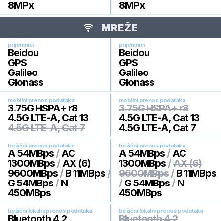
8
MPx
8
MPx
MREŽE
prijemnici
prijemnici
Beidou
Beidou
GPS
GPS
Galileo
Galileo
Glonass
Glonass
mobilni prenos podataka
mobilni prenos podataka
3.75G HSPA+ r8
3.75G HSPA+ r8
4.5G LTE-A, Cat 13
4.5G LTE-A, Cat 13
4.5G LTE-A, Cat 7
4.5G LTE-A, Cat 7
bežični prenos podataka
bežični prenos podataka
A 54MBps
/
AC
A 54MBps
/
AC
1300MBps
/
AX (6)
1300MBps
/
AX (6)
9600MBps
/
B 11MBps
/
9600MBps
/
B 11MBps
G 54MBps
/
N
/
G 54MBps
/
N
450MBps
450MBps
bežični lokalni prenos podataka
bežični lokalni prenos podataka
Bluetooth 4.2
Bluetooth 4.2