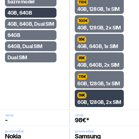
bazni model
110
€
4GB, 128GB, 1x SIM
4GB, 64GB
100
€
4GB, 64GB, Dual SIM
4GB, 128GB, 2x SIM
64GB
95
€
64GB, Dual SIM
4GB, 64GB, 1x SIM
Dual SIM
85
€
4GB, 64GB, 2x SIM
115
€
6GB, 128GB, 1x SIM
98
€
6GB, 128GB, 2x SIM
cena
cena
-
98
€*
proizvođač
proizvođač
Nokia
Samsung