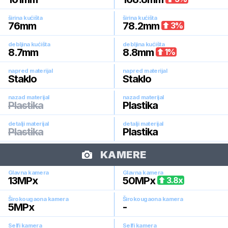
širina kućišta
širina kućišta
76
mm
78.2
mm
3
%
debljina kućišta
debljina kućišta
8.7
mm
8.8
mm
1
%
napred materijal
napred materijal
Staklo
Staklo
nazad materijal
nazad materijal
Plastika
Plastika
detalji materijal
detalji materijal
Plastika
Plastika
KAMERE
Glavna kamera
Glavna kamera
13
MPx
50
MPx
3.8
x
Širokougaona kamera
Širokougaona kamera
5
MPx
-
Selfi kamera
Selfi kamera