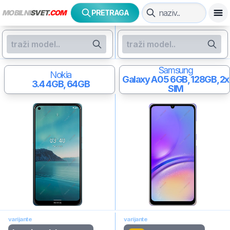
MOBILNI
SVET
.COM
PRETRAGA
Samsung
Nokia
Galaxy A05
6GB, 128GB, 2x
3.4
4GB, 64GB
SIM
varijante
varijante