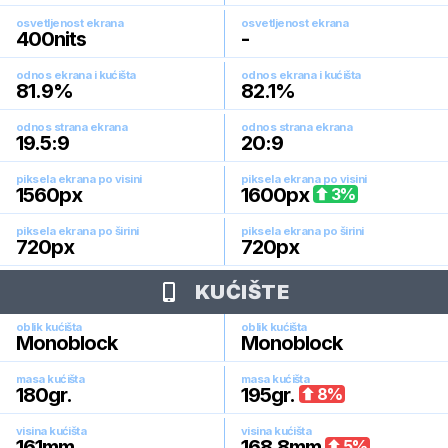
osvetljenost ekrana
osvetljenost ekrana
400
nits
-
odnos ekrana i kućišta
odnos ekrana i kućišta
81.9
%
82.1
%
odnos strana ekrana
odnos strana ekrana
19.5:9
20:9
piksela ekrana po visini
piksela ekrana po visini
1560
px
1600
px
3
%
piksela ekrana po širini
piksela ekrana po širini
720
px
720
px
KUĆIŠTE
oblik kućišta
oblik kućišta
Monoblock
Monoblock
masa kućišta
masa kućišta
180
gr.
195
gr.
8
%
visina kućišta
visina kućišta
161
mm
168.8
mm
5
%