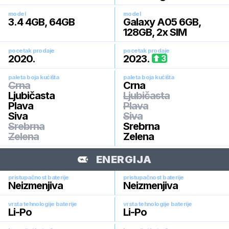
model
model
3.4 4GB, 64GB
Galaxy A05 6GB,
128GB, 2x SIM
pocetak prodaje
pocetak prodaje
2020
.
2023
.
3
paleta boja kućišta
paleta boja kućišta
Crna
Crna
Ljubičasta
Ljubičasta
Plava
Plava
Siva
Siva
Srebrna
Srebrna
Zelena
Zelena
ENERGIJA
pristupačnost baterije
pristupačnost baterije
Neizmenjiva
Neizmenjiva
vrsta tehnologije baterije
vrsta tehnologije baterije
Li-Po
Li-Po