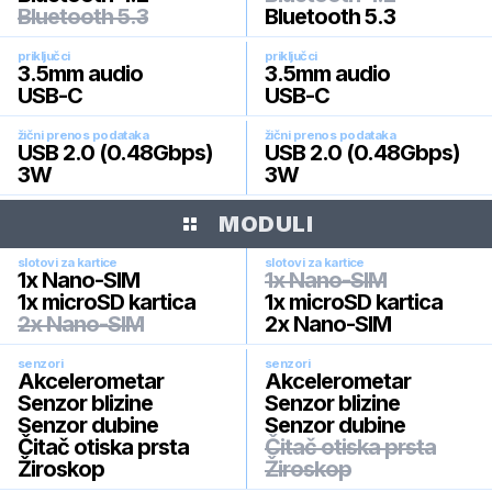
Bluetooth 5.3
Bluetooth 5.3
priključci
priključci
3.5mm audio
3.5mm audio
USB-C
USB-C
žični prenos podataka
žični prenos podataka
USB 2.0 (0.48Gbps)
USB 2.0 (0.48Gbps)
3W
3W
MODULI
slotovi za kartice
slotovi za kartice
1x Nano-SIM
1x Nano-SIM
1x microSD kartica
1x microSD kartica
2x Nano-SIM
2x Nano-SIM
senzori
senzori
Akcelerometar
Akcelerometar
Senzor blizine
Senzor blizine
Senzor dubine
Senzor dubine
Čitač otiska prsta
Čitač otiska prsta
Žiroskop
Žiroskop