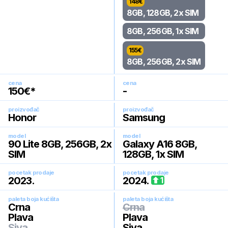
148
€
8GB, 128GB, 2x SIM
8GB, 256GB, 1x SIM
155
€
8GB, 256GB, 2x SIM
cena
cena
150
€*
-
proizvođač
proizvođač
Honor
Samsung
model
model
90 Lite 8GB, 256GB, 2x
Galaxy A16 8GB,
SIM
128GB, 1x SIM
pocetak prodaje
pocetak prodaje
2023
.
2024
.
1
paleta boja kućišta
paleta boja kućišta
Crna
Crna
Plava
Plava
Siva
Siva