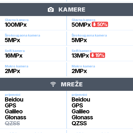
KAMERE
Glavna kamera
Glavna kamera
100
MPx
50
MPx
50
%
Širokougaona kamera
Širokougaona kamera
5
MPx
5
MPx
Selfi kamera
Selfi kamera
16
MPx
13
MPx
19
%
Makro kamera
Makro kamera
2
MPx
2
MPx
MREŽE
prijemnici
prijemnici
Beidou
Beidou
GPS
GPS
Galileo
Galileo
Glonass
Glonass
QZSS
QZSS