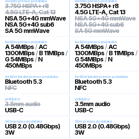
mobilni prenos podataka
mobilni prenos podataka
3.75G HSPA+ r8
3.75G HSPA+ r8
4.5G LTE-A, Cat 13
4.5G LTE-A, Cat 13
NSA 5G+4G mmWave
NSA 5G+4G mmWave
NSA 5G+4G sub6
NSA 5G+4G sub6
SA 5G mmWave
SA 5G mmWave
bežični prenos podataka
bežični prenos podataka
A 54MBps
/
AC
A 54MBps
/
AC
1300MBps
/
B 11MBps
/
1300MBps
/
B 11MBps
/
G 54MBps
/
N
G 54MBps
/
N
450MBps
450MBps
bežični lokalni prenos podataka
bežični lokalni prenos podataka
Bluetooth 5.3
Bluetooth 5.3
NFC
NFC
priključci
priključci
3.5mm audio
3.5mm audio
USB-C
USB-C
žični prenos podataka
žični prenos podataka
USB 2.0 (0.48Gbps)
USB 2.0 (0.48Gbps)
3W
3W