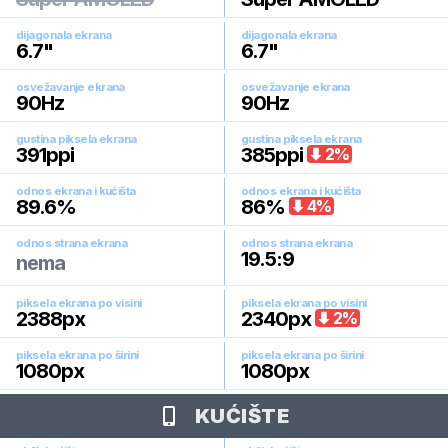
dijagonala ekrana
dijagonala ekrana
6.7
"
6.7
"
osvežavanje ekrana
osvežavanje ekrana
90
Hz
90
Hz
gustina piksela ekrana
gustina piksela ekrana
391
ppi
385
ppi
2
%
odnos ekrana i kućišta
odnos ekrana i kućišta
89.6
%
86
%
4
%
odnos strana ekrana
odnos strana ekrana
19.5:9
nema
piksela ekrana po visini
piksela ekrana po visini
2388
px
2340
px
2
%
piksela ekrana po širini
piksela ekrana po širini
1080
px
1080
px
KUĆIŠTE