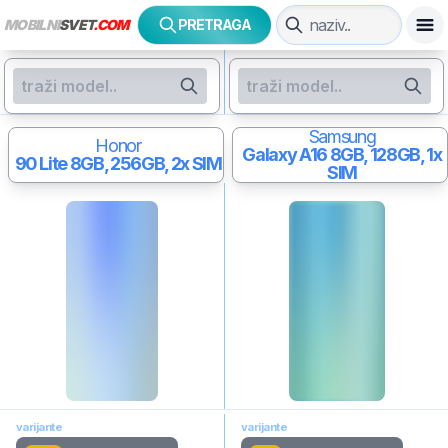
MOBILNI
SVET
.COM
PRETRAGA
Samsung
Honor
Galaxy A16
8GB, 128GB, 1x
90 Lite
8GB, 256GB, 2x SIM
SIM
varijante
varijante