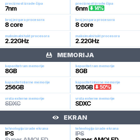
preciznost izrade čipa
preciznost izrade čipa
7
nm
6
nm
14
%
broj jezgara procesora
broj jezgara procesora
8
core
8
core
maksimalni takt procesora
maksimalni takt procesora
2.22
GHz
2.22
GHz
MEMORIJA
kapacitet ram memorije
kapacitet ram memorije
8
GB
8
GB
kapacitet interne memorije
kapacitet interne memorije
256
GB
128
GB
50
%
vrsta externe memorije
vrsta externe memorije
SDXC
SDXC
EKRAN
tehnologija izrade ekrana
tehnologija izrade ekrana
IPS
IPS
Super AMOLED
Super AMOLED