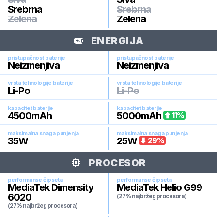
Srebrna
Srebrna
Zelena
Zelena
ENERGIJA
pristupačnost baterije
pristupačnost baterije
Neizmenjiva
Neizmenjiva
vrsta tehnologije baterije
vrsta tehnologije baterije
Li-Po
Li-Po
kapacitet baterije
kapacitet baterije
4500
mAh
5000
mAh
11
%
maksimalna snaga punjenja
maksimalna snaga punjenja
35
W
25
W
29
%
PROCESOR
performanse čipseta
performanse čipseta
MediaTek Dimensity
MediaTek Helio G99
6020
(27% najbržeg procesora)
(27% najbržeg procesora)