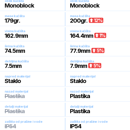
oblik kućišta
oblik kućišta
Monoblock
Monoblock
masa kućišta
masa kućišta
179
gr.
200
gr.
12
%
visina kućišta
visina kućišta
162.9
mm
164.4
mm
1
%
širina kućišta
širina kućišta
74.5
mm
77.9
mm
5
%
debljina kućišta
debljina kućišta
7.5
mm
7.9
mm
5
%
napred materijal
napred materijal
Staklo
Staklo
nazad materijal
nazad materijal
Plastika
Plastika
detalji materijal
detalji materijal
Plastika
Plastika
zaštita od prašine i vode
zaštita od prašine i vode
IP54
IP54