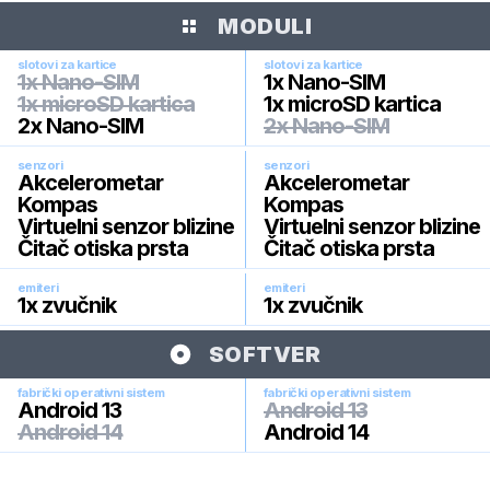
MODULI
slotovi za kartice
slotovi za kartice
1x Nano-SIM
1x Nano-SIM
1x microSD kartica
1x microSD kartica
2x Nano-SIM
2x Nano-SIM
senzori
senzori
Akcelerometar
Akcelerometar
Kompas
Kompas
Virtuelni senzor blizine
Virtuelni senzor blizine
Čitač otiska prsta
Čitač otiska prsta
emiteri
emiteri
1x zvučnik
1x zvučnik
SOFTVER
fabrički operativni sistem
fabrički operativni sistem
Android 13
Android 13
Android 14
Android 14