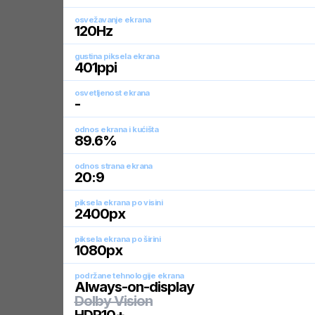
osvežavanje ekrana
120
Hz
gustina piksela ekrana
401
ppi
osvetljenost ekrana
-
odnos ekrana i kućišta
89.6
%
odnos strana ekrana
20:9
piksela ekrana po visini
2400
px
piksela ekrana po širini
1080
px
podržane tehnologije ekrana
Always-on-display
Dolby Vision