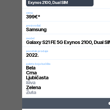
Exynos 2100, Dual SIM
cena
399
€*
proizvođač
Samsung
model
Galaxy S21 FE 5G Exynos 2100, Dual S
pocetak prodaje
2022
.
paleta boja kućišta
Bela
Crna
Ljubičasta
Siva
Zelena
Žuta