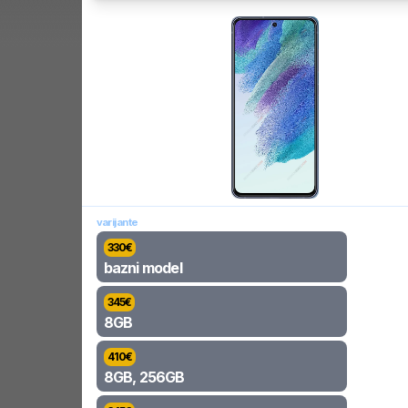
varijante
330
€
bazni model
345
€
8GB
410
€
8GB, 256GB