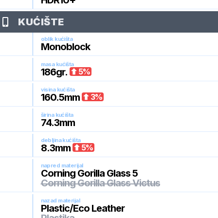
HDR10+
KUĆIŠTE
oblik kućišta
Monoblock
masa kućišta
186
gr.
5
%
visina kućišta
160.5
mm
3
%
širina kućišta
74.3
mm
debljina kućišta
8.3
mm
5
%
napred materijal
Corning Gorilla Glass 5
Corning Gorilla Glass Victus
nazad materijal
Plastic/Eco Leather