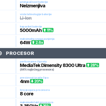
pristupačnost baterije
Neizmenjiva
vrsta tehnologije baterije
Li-Ion
kapacitet baterije
5000
mAh
11
%
maksimalna snaga punjenja
64
W
2.6
x
PROCESOR
performanse čipseta
MediaTek Dimensity 8300 Ultra
28
%
(64% najbržeg procesora)
preciznost izrade čipa
4
nm
20
%
broj jezgara procesora
8
core
maksimalni takt procesora
16
%