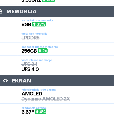
3.35
GHz
MEMORIJA
kapacitet ram memorije
8
GB
33
%
vrsta ram memorije
LPDDR5
kapacitet interne memorije
256
GB
2
x
vrsta interne memorije
UFS 3.1
UFS 4.0
EKRAN
tehnologija izrade ekrana
AMOLED
Dynamic AMOLED 2X
dijagonala ekrana
6.67
"
4
%