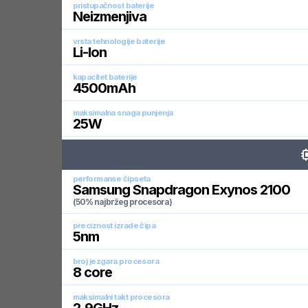
pristupačnost baterije
Neizmenjiva
vrsta tehnologije baterije
Li-Ion
kapacitet baterije
4500
mAh
maksimalna snaga punjenja
25
W
performanse čipseta
Samsung Snapdragon Exynos 2100
(50% najbržeg procesora)
preciznost izrade čipa
5
nm
broj jezgara procesora
8
core
maksimalni takt procesora