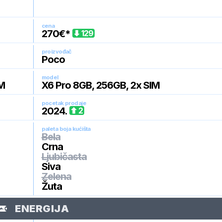
cena
270
€*
129
proizvođač
Poco
model
IM
X6 Pro 8GB, 256GB, 2x SIM
pocetak prodaje
2024
.
2
paleta boja kućišta
Bela
Crna
Ljubičasta
Siva
Zelena
Žuta
ENERGIJA