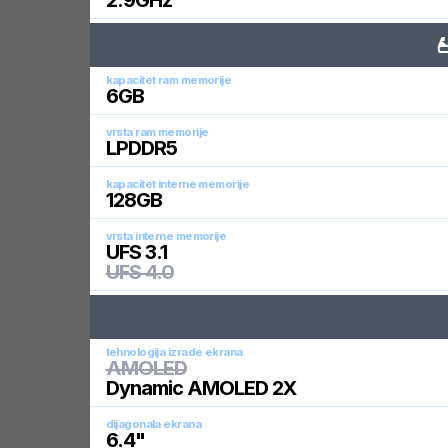
2.9
GHz
kapacitet ram memorije
6
GB
vrsta ram memorije
LPDDR5
kapacitet interne memorije
128
GB
vrsta interne memorije
UFS 3.1
UFS 4.0
tehnologija izrade ekrana
AMOLED
Dynamic AMOLED 2X
dijagonala ekrana
6.4
"