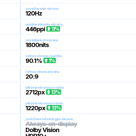
osvežavanje ekrana
120
Hz
gustina piksela ekrana
446
ppi
11
%
osvetljenost ekrana
1800
nits
odnos ekrana i kućišta
90.1
%
1
%
odnos strana ekrana
20:9
piksela ekrana po visini
2712
px
13
%
piksela ekrana po širini
1220
px
13
%
podržane tehnologije ekrana
Always-on-display
Dolby Vision