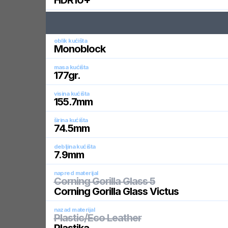
HDR10+
oblik kućišta
Monoblock
masa kućišta
177
gr.
visina kućišta
155.7
mm
širina kućišta
74.5
mm
debljina kućišta
7.9
mm
napred materijal
Corning Gorilla Glass 5
Corning Gorilla Glass Victus
nazad materijal
Plastic/Eco Leather