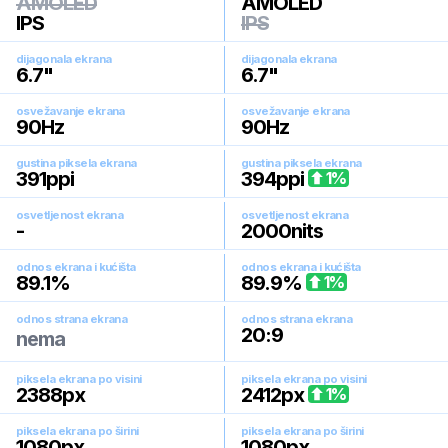
AMOLED
AMOLED
IPS
IPS
dijagonala ekrana
dijagonala ekrana
6.7
"
6.7
"
osvežavanje ekrana
osvežavanje ekrana
90
Hz
90
Hz
gustina piksela ekrana
gustina piksela ekrana
391
ppi
394
ppi
1
%
osvetljenost ekrana
osvetljenost ekrana
-
2000
nits
odnos ekrana i kućišta
odnos ekrana i kućišta
89.1
%
89.9
%
1
%
odnos strana ekrana
odnos strana ekrana
20:9
nema
piksela ekrana po visini
piksela ekrana po visini
2388
px
2412
px
1
%
piksela ekrana po širini
piksela ekrana po širini
1080
px
1080
px