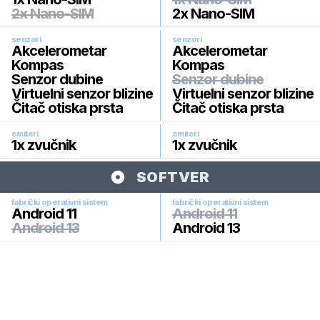
2x Nano-SIM
2x Nano-SIM
senzori
senzori
Akcelerometar
Akcelerometar
Kompas
Kompas
Senzor dubine
Senzor dubine
Virtuelni senzor blizine
Virtuelni senzor blizine
Čitač otiska prsta
Čitač otiska prsta
emiteri
emiteri
1x zvučnik
1x zvučnik
SOFTVER
fabrički operativni sistem
fabrički operativni sistem
Android 11
Android 11
Android 13
Android 13