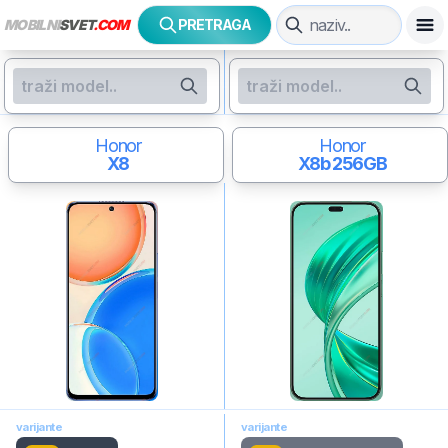
MOBILNI
SVET
.COM
PRETRAGA
Honor
Honor
X8
X8b
256GB
varijante
varijante