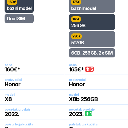
160
€
175
€
bazni model
bazni model
Dual SIM
165
€
256GB
230
€
512GB
6GB, 256GB, 2x SIM
cena
cena
160
€*
165
€*
5
proizvođač
proizvođač
Honor
Honor
model
model
X8
X8b 256GB
pocetak prodaje
pocetak prodaje
2022
.
2023
.
1
paleta boja kućišta
paleta boja kućišta