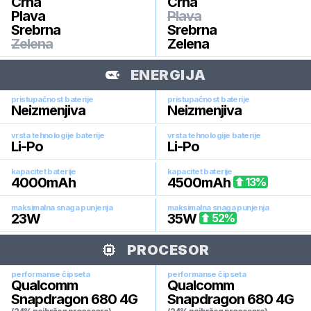
Crna
Crna
Plava
Plava
Srebrna
Srebrna
Zelena
Zelena
ENERGIJA
pristupačnost baterije
pristupačnost baterije
Neizmenjiva
Neizmenjiva
vrsta tehnologije baterije
vrsta tehnologije baterije
Li-Po
Li-Po
kapacitet baterije
kapacitet baterije
4000
mAh
4500
mAh
13
%
maksimalna snaga punjenja
maksimalna snaga punjenja
23
W
35
W
52
%
PROCESOR
performanse čipseta
performanse čipseta
Qualcomm
Qualcomm
Snapdragon 680 4G
Snapdragon 680 4G