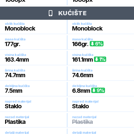
KUĆIŠTE
oblik kućišta
oblik kućišta
Monoblock
Monoblock
masa kućišta
masa kućišta
177
gr.
166
gr.
6
%
visina kućišta
visina kućišta
163.4
mm
161.1
mm
1
%
širina kućišta
širina kućišta
74.7
mm
74.6
mm
debljina kućišta
debljina kućišta
7.5
mm
6.8
mm
9
%
napred materijal
napred materijal
Staklo
Staklo
nazad materijal
nazad materijal
Plastika
Plastika
detalji materijal
detalji materijal