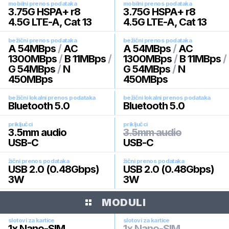
mobilni prenos podataka
mobilni prenos podataka
3.75G HSPA+ r8
3.75G HSPA+ r8
4.5G LTE-A, Cat 13
4.5G LTE-A, Cat 13
bežični prenos podataka
bežični prenos podataka
A 54MBps
/
AC
A 54MBps
/
AC
1300MBps
/
B 11MBps
/
1300MBps
/
B 11MBps
/
G 54MBps
/
N
G 54MBps
/
N
450MBps
450MBps
bežični lokalni prenos podataka
bežični lokalni prenos podataka
Bluetooth 5.0
Bluetooth 5.0
priključci
priključci
3.5mm audio
3.5mm audio
USB-C
USB-C
žični prenos podataka
žični prenos podataka
USB 2.0 (0.48Gbps)
USB 2.0 (0.48Gbps)
3W
3W
MODULI
slotovi za kartice
slotovi za kartice
1x Nano-SIM
1x Nano-SIM