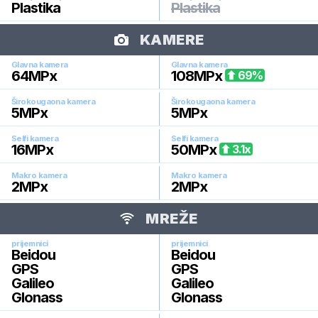
Plastika
Plastika
KAMERE
Glavna kamera
Glavna kamera
64
MPx
108
MPx
69
%
Širokougaona kamera
Širokougaona kamera
5
MPx
5
MPx
Selfi kamera
Selfi kamera
16
MPx
50
MPx
3.1
x
Makro kamera
Makro kamera
2
MPx
2
MPx
MREŽE
prijemnici
prijemnici
Beidou
Beidou
GPS
GPS
Galileo
Galileo
Glonass
Glonass