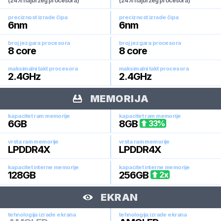
(24% najbržeg procesora)
(24% najbržeg procesora)
preciznost izrade čipa
preciznost izrade čipa
6
nm
6
nm
broj jezgara procesora
broj jezgara procesora
8
core
8
core
maksimalni takt procesora
maksimalni takt procesora
2.4
GHz
2.4
GHz
MEMORIJA
kapacitet ram memorije
kapacitet ram memorije
6
GB
8
GB
33
%
vrsta ram memorije
vrsta ram memorije
LPDDR4X
LPDDR4X
kapacitet interne memorije
kapacitet interne memorije
128
GB
256
GB
2
x
EKRAN
tehnologija izrade ekrana
tehnologija izrade ekrana