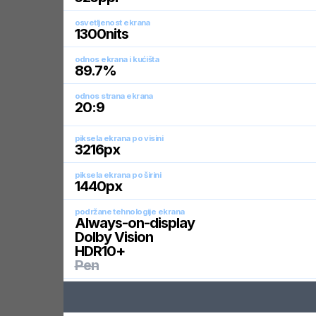
osvetljenost ekrana
1300
nits
odnos ekrana i kućišta
89.7
%
odnos strana ekrana
20:9
piksela ekrana po visini
3216
px
piksela ekrana po širini
1440
px
podržane tehnologije ekrana
Always-on-display
Dolby Vision
HDR10+
Pen