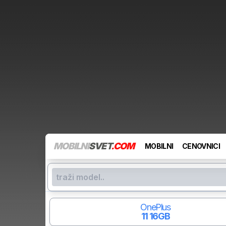
MOBILNI
SVET
.COM
MOBILNI
CENOVNICI
OnePlus
11
16GB