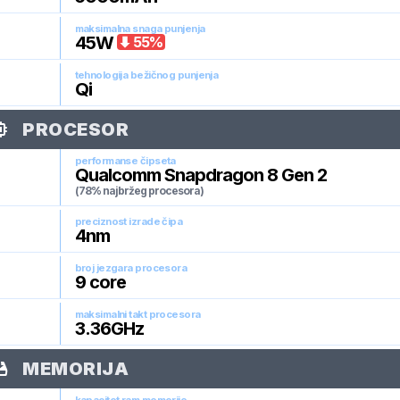
maksimalna snaga punjenja
45
W
55
%
tehnologija bežičnog punjenja
Qi
PROCESOR
performanse čipseta
Qualcomm Snapdragon 8 Gen 2
(78% najbržeg procesora)
preciznost izrade čipa
4
nm
broj jezgara procesora
9
core
maksimalni takt procesora
3.36
GHz
MEMORIJA