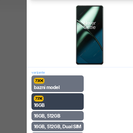
varijante
730
€
bazni model
731
€
16GB
16GB, 512GB
16GB, 512GB, Dual SIM