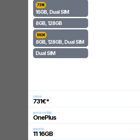
731
€
16GB, Dual SIM
8GB, 128GB
592
€
8GB, 128GB, Dual SIM
Dual SIM
cena
731
€*
proizvođač
OnePlus
model
11 16GB