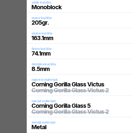
oblik kućišta
Monoblock
masa kućišta
205
gr.
visina kućišta
163.1
mm
širina kućišta
74.1
mm
debljina kućišta
8.5
mm
napred materijal
Corning Gorilla Glass Victus
Corning Gorilla Glass Victus 2
nazad materijal
Corning Gorilla Glass 5
Corning Gorilla Glass Victus 2
detalji materijal
Metal