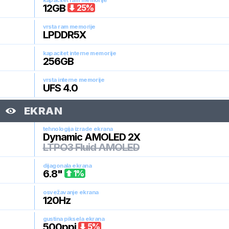
kapacitet ram memorije
12
GB
25
%
vrsta ram memorije
LPDDR5X
kapacitet interne memorije
256
GB
vrsta interne memorije
UFS 4.0
EKRAN
tehnologija izrade ekrana
Dynamic AMOLED 2X
LTPO3 Fluid AMOLED
dijagonala ekrana
6.8
"
1
%
osvežavanje ekrana
120
Hz
gustina piksela ekrana
500
ppi
5
%