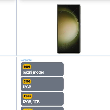
varijante
599
€
bazni model
599
€
12GB
1552
€
12GB, 1TB