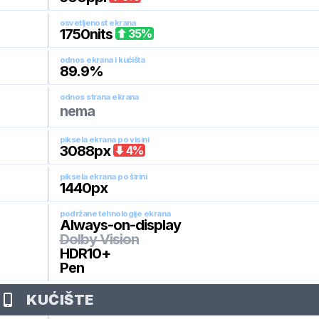
osvetljenost ekrana
1750
nits
35
%
odnos ekrana i kućišta
89.9
%
odnos strana ekrana
nema
piksela ekrana po visini
3088
px
4
%
piksela ekrana po širini
1440
px
podržane tehnologije ekrana
Always-on-display
Dolby Vision
HDR10+
Pen
KUĆIŠTE