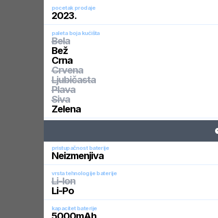
pocetak prodaje
2023
.
paleta boja kućišta
Bela
Bež
Crna
Crvena
Ljubičasta
Plava
Siva
Zelena
pristupačnost baterije
Neizmenjiva
vrsta tehnologije baterije
Li-Ion
Li-Po
kapacitet baterije
5000
mAh