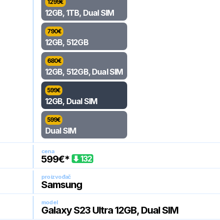
1299
€
12GB, 1TB, Dual SIM
790
€
12GB, 512GB
680
€
12GB, 512GB, Dual SIM
599
€
12GB, Dual SIM
599
€
Dual SIM
cena
599
€*
132
proizvođač
Samsung
model
Galaxy S23 Ultra 12GB, Dual SIM