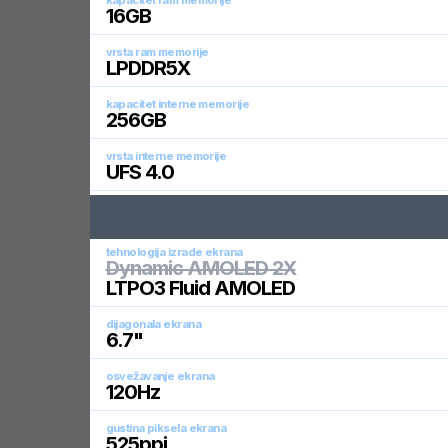
kapacitet ram memorije
16
GB
vrsta ram memorije
LPDDR5X
kapacitet interne memorije
256
GB
vrsta interne memorije
UFS 4.0
tehnologija izrade ekrana
Dynamic AMOLED 2X
LTPO3 Fluid AMOLED
dijagonala ekrana
6.7
"
osvežavanje ekrana
120
Hz
gustina piksela ekrana
525
ppi