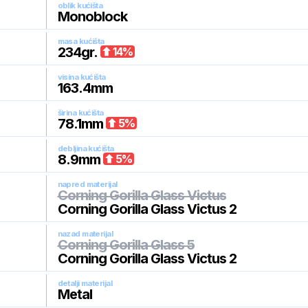
oblik kućišta
Monoblock
masa kućišta
234
gr.
14
%
visina kućišta
163.4
mm
širina kućišta
78.1
mm
5
%
debljina kućišta
8.9
mm
5
%
napred materijal
Corning Gorilla Glass Victus
Corning Gorilla Glass Victus 2
nazad materijal
Corning Gorilla Glass 5
Corning Gorilla Glass Victus 2
detalji materijal
Metal