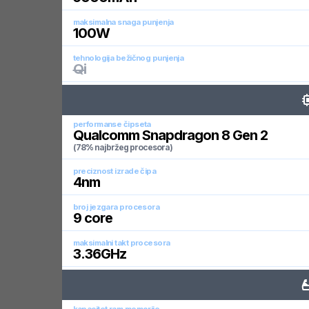
maksimalna snaga punjenja
100
W
tehnologija bežičnog punjenja
Qi
performanse čipseta
Qualcomm Snapdragon 8 Gen 2
(78% najbržeg procesora)
preciznost izrade čipa
4
nm
broj jezgara procesora
9
core
maksimalni takt procesora
3.36
GHz