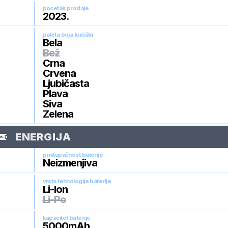
pocetak prodaje
2023
.
paleta boja kućišta
Bela
Bež
Crna
Crvena
Ljubičasta
Plava
Siva
Zelena
ENERGIJA
pristupačnost baterije
Neizmenjiva
vrsta tehnologije baterije
Li-Ion
Li-Po
kapacitet baterije
5000
mAh