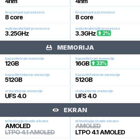
4
nm
4
nm
broj jezgara procesora
broj jezgara procesora
8
core
8
core
maksimalni takt procesora
maksimalni takt procesora
3.25
GHz
3.3
GHz
2
%
MEMORIJA
kapacitet ram memorije
kapacitet ram memorije
12
GB
16
GB
33
%
kapacitet interne memorije
kapacitet interne memorije
512
GB
512
GB
vrsta interne memorije
vrsta interne memorije
UFS 4.0
UFS 4.0
EKRAN
tehnologija izrade ekrana
tehnologija izrade ekrana
AMOLED
AMOLED
LTPO 4.1 AMOLED
LTPO 4.1 AMOLED