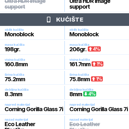
Ultra HDR image
Ultra HDR image
support
support
KUĆIŠTE
oblik kućišta
oblik kućišta
Monoblock
Monoblock
masa kućišta
masa kućišta
198
gr.
206
gr.
4
%
visina kućišta
visina kućišta
160.8
mm
161.7
mm
1
%
širina kućišta
širina kućišta
75.2
mm
75.8
mm
1
%
debljina kućišta
debljina kućišta
8.3
mm
8
mm
4
%
napred materijal
napred materijal
Corning Gorilla Glass 7i
Corning Gorilla Glass 7i
nazad materijal
nazad materijal
Eco Leather
Eco Leather