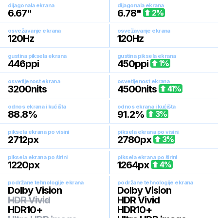
dijagonala ekrana
dijagonala ekrana
6.67
"
6.78
"
2
%
osvežavanje ekrana
osvežavanje ekrana
120
Hz
120
Hz
gustina piksela ekrana
gustina piksela ekrana
446
ppi
450
ppi
1
%
osvetljenost ekrana
osvetljenost ekrana
3200
nits
4500
nits
41
%
odnos ekrana i kućišta
odnos ekrana i kućišta
88.8
%
91.2
%
3
%
piksela ekrana po visini
piksela ekrana po visini
2712
px
2780
px
3
%
piksela ekrana po širini
piksela ekrana po širini
1220
px
1264
px
4
%
podržane tehnologije ekrana
podržane tehnologije ekrana
Dolby Vision
Dolby Vision
HDR Vivid
HDR Vivid
HDR10+
HDR10+