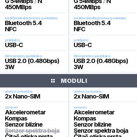
G 54MBps
/
N
G 54MBps
/
N
450MBps
450MBps
bežični lokalni prenos podataka
bežični lokalni prenos podataka
Bluetooth 5.4
Bluetooth 5.4
NFC
NFC
priključci
priključci
USB-C
USB-C
žični prenos podataka
žični prenos podataka
USB 2.0 (0.48Gbps)
USB 2.0 (0.48Gbps)
3W
3W
MODULI
slotovi za kartice
slotovi za kartice
2x Nano-SIM
2x Nano-SIM
senzori
senzori
Akcelerometar
Akcelerometar
Kompas
Kompas
Senzor blizine
Senzor blizine
Senzor spektra boja
Senzor spektra boja
Čitač otiska prsta
Čitač otiska prsta