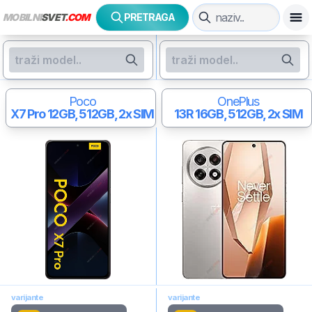
MOBILNI
SVET
.COM
PRETRAGA
Poco
OnePlus
X7 Pro
12GB, 512GB, 2x SIM
13R
16GB, 512GB, 2x SIM
varijante
varijante