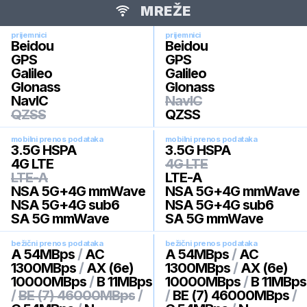
MREŽE
prijemnici
prijemnici
Beidou
Beidou
GPS
GPS
Galileo
Galileo
Glonass
Glonass
NavIC
NavIC
QZSS
QZSS
mobilni prenos podataka
mobilni prenos podataka
3.5G HSPA
3.5G HSPA
4G LTE
4G LTE
LTE-A
LTE-A
NSA 5G+4G mmWave
NSA 5G+4G mmWave
NSA 5G+4G sub6
NSA 5G+4G sub6
SA 5G mmWave
SA 5G mmWave
bežični prenos podataka
bežični prenos podataka
A 54MBps
/
AC
A 54MBps
/
AC
1300MBps
/
AX (6e)
1300MBps
/
AX (6e)
10000MBps
/
B 11MBps
10000MBps
/
B 11MBps
/
BE (7) 46000MBps
/
/
BE (7) 46000MBps
/