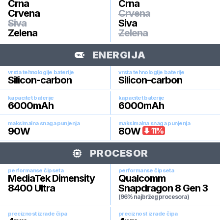
Crna
Crna
Crvena
Crvena
Siva
Siva
Zelena
Zelena
ENERGIJA
vrsta tehnologije baterije
vrsta tehnologije baterije
Silicon-carbon
Silicon-carbon
kapacitet baterije
kapacitet baterije
6000
mAh
6000
mAh
maksimalna snaga punjenja
maksimalna snaga punjenja
90
W
80
W
11
%
PROCESOR
performanse čipseta
performanse čipseta
MediaTek Dimensity
Qualcomm
8400 Ultra
Snapdragon 8 Gen 3
(96% najbržeg procesora)
preciznost izrade čipa
preciznost izrade čipa