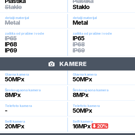
Plastika
Plastika
Staklo
Staklo
detalji materijal
detalji materijal
Metal
Metal
zaštita od prašine i vode
zaštita od prašine i vode
IP65
IP65
IP68
IP68
IP69
IP69
KAMERE
Glavna kamera
Glavna kamera
50
MPx
50
MPx
Širokougaona kamera
Širokougaona kamera
8
MPx
8
MPx
Telefoto kamera
Telefoto kamera
-
50
MPx
Selfi kamera
Selfi kamera
20
MPx
16
MPx
20
%