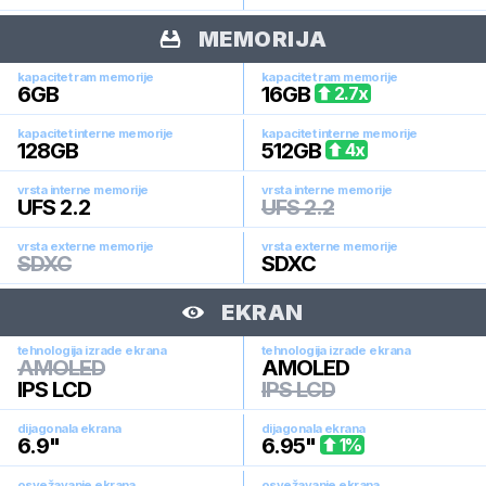
MEMORIJA
kapacitet ram memorije
kapacitet ram memorije
6
GB
16
GB
2.7
x
kapacitet interne memorije
kapacitet interne memorije
128
GB
512
GB
4
x
vrsta interne memorije
vrsta interne memorije
UFS 2.2
UFS 2.2
vrsta externe memorije
vrsta externe memorije
SDXC
SDXC
EKRAN
tehnologija izrade ekrana
tehnologija izrade ekrana
AMOLED
AMOLED
IPS LCD
IPS LCD
dijagonala ekrana
dijagonala ekrana
6.9
"
6.95
"
1
%
osvežavanje ekrana
osvežavanje ekrana