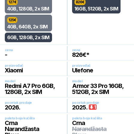
127
€
826
€
4GB, 128GB, 2x SIM
16GB, 512GB, 2x SIM
125
€
4GB, 64GB, 2x SIM
6GB, 128GB, 2x SIM
cena
cena
-
826
€*
proizvođač
proizvođač
Xiaomi
Ulefone
model
model
Redmi A7 Pro 6GB,
Armor 33 Pro 16GB,
128GB, 2x SIM
512GB, 2x SIM
pocetak prodaje
pocetak prodaje
2026
.
2025
.
1
paleta boja kućišta
paleta boja kućišta
Crna
Crna
Narandžasta
Narandžasta