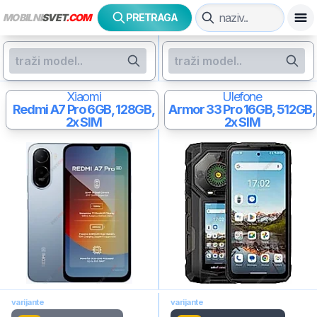
MOBILNI
SVET
.COM
PRETRAGA
Xiaomi
Ulefone
Redmi A7 Pro
6GB, 128GB,
Armor 33 Pro
16GB, 512GB,
2x SIM
2x SIM
varijante
varijante