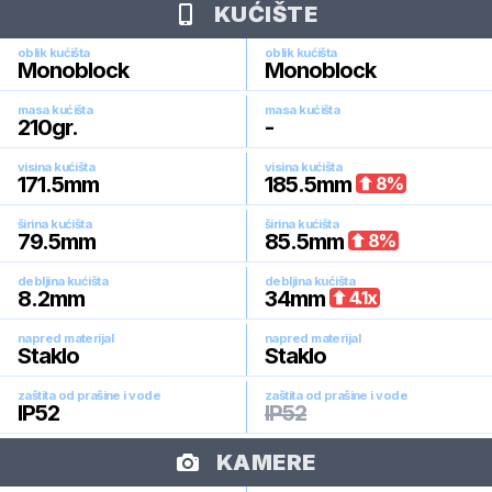
KUĆIŠTE
oblik kućišta
oblik kućišta
Monoblock
Monoblock
masa kućišta
masa kućišta
210
gr.
-
visina kućišta
visina kućišta
171.5
mm
185.5
mm
8
%
širina kućišta
širina kućišta
79.5
mm
85.5
mm
8
%
debljina kućišta
debljina kućišta
8.2
mm
34
mm
4.1
x
napred materijal
napred materijal
Staklo
Staklo
zaštita od prašine i vode
zaštita od prašine i vode
IP52
IP52
KAMERE