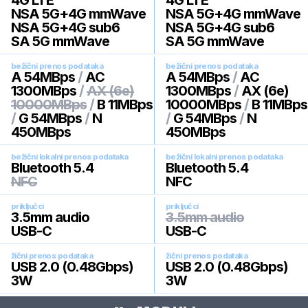
4G LTE
4G LTE
NSA 5G+4G mmWave
NSA 5G+4G mmWave
NSA 5G+4G sub6
NSA 5G+4G sub6
SA 5G mmWave
SA 5G mmWave
bežični prenos podataka
bežični prenos podataka
A 54MBps
/
AC
A 54MBps
/
AC
1300MBps
/
AX (6e)
1300MBps
/
AX (6e)
10000MBps
/
B 11MBps
10000MBps
/
B 11MBps
/
G 54MBps
/
N
/
G 54MBps
/
N
450MBps
450MBps
bežični lokalni prenos podataka
bežični lokalni prenos podataka
Bluetooth 5.4
Bluetooth 5.4
NFC
NFC
priključci
priključci
3.5mm audio
3.5mm audio
USB-C
USB-C
žični prenos podataka
žični prenos podataka
USB 2.0 (0.48Gbps)
USB 2.0 (0.48Gbps)
3W
3W