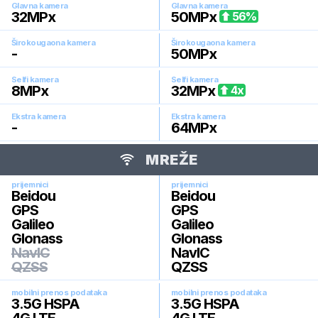
Glavna kamera
Glavna kamera
32
MPx
50
MPx
56
%
Širokougaona kamera
Širokougaona kamera
-
50
MPx
Selfi kamera
Selfi kamera
8
MPx
32
MPx
4
x
Ekstra kamera
Ekstra kamera
-
64
MPx
MREŽE
prijemnici
prijemnici
Beidou
Beidou
GPS
GPS
Galileo
Galileo
Glonass
Glonass
NavIC
NavIC
QZSS
QZSS
mobilni prenos podataka
mobilni prenos podataka
3.5G HSPA
3.5G HSPA