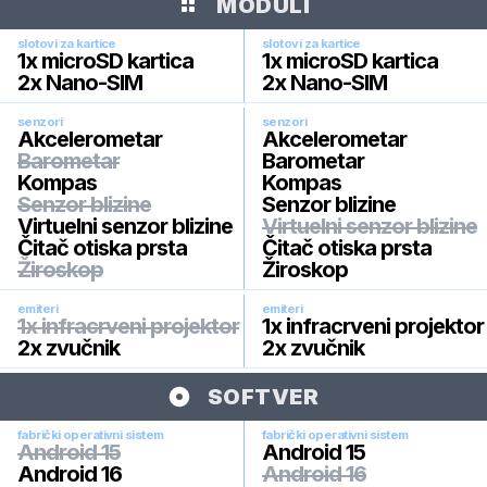
MODULI
slotovi za kartice
slotovi za kartice
1x microSD kartica
1x microSD kartica
2x Nano-SIM
2x Nano-SIM
senzori
senzori
Akcelerometar
Akcelerometar
Barometar
Barometar
Kompas
Kompas
Senzor blizine
Senzor blizine
Virtuelni senzor blizine
Virtuelni senzor blizine
Čitač otiska prsta
Čitač otiska prsta
Žiroskop
Žiroskop
emiteri
emiteri
1x infracrveni projektor
1x infracrveni projektor
2x zvučnik
2x zvučnik
SOFTVER
fabrički operativni sistem
fabrički operativni sistem
Android 15
Android 15
Android 16
Android 16