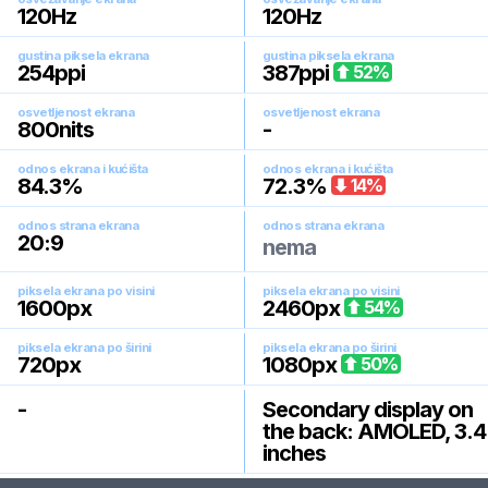
120
Hz
120
Hz
gustina piksela ekrana
gustina piksela ekrana
254
ppi
387
ppi
52
%
osvetljenost ekrana
osvetljenost ekrana
800
nits
-
odnos ekrana i kućišta
odnos ekrana i kućišta
84.3
%
72.3
%
14
%
odnos strana ekrana
odnos strana ekrana
20:9
nema
piksela ekrana po visini
piksela ekrana po visini
1600
px
2460
px
54
%
piksela ekrana po širini
piksela ekrana po širini
720
px
1080
px
50
%
-
Secondary display on
the back: AMOLED, 3.4
inches