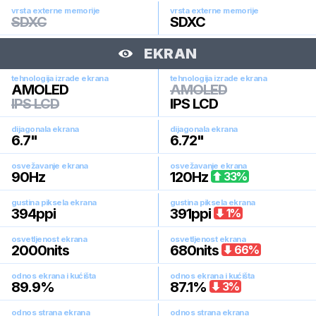
vrsta externe memorije
vrsta externe memorije
SDXC
SDXC
EKRAN
tehnologija izrade ekrana
tehnologija izrade ekrana
AMOLED
AMOLED
IPS LCD
IPS LCD
dijagonala ekrana
dijagonala ekrana
6.7
"
6.72
"
osvežavanje ekrana
osvežavanje ekrana
90
Hz
120
Hz
33
%
gustina piksela ekrana
gustina piksela ekrana
394
ppi
391
ppi
1
%
osvetljenost ekrana
osvetljenost ekrana
2000
nits
680
nits
66
%
odnos ekrana i kućišta
odnos ekrana i kućišta
89.9
%
87.1
%
3
%
odnos strana ekrana
odnos strana ekrana