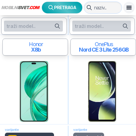
MOBILNI
SVET
.COM
PRETRAGA
Honor
OnePlus
X8b
Nord CE 3 Lite
256GB
varijante
varijante