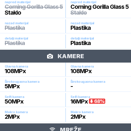
napred materijal
napred materijal
Corning Gorilla Glass 5
Corning Gorilla Glass 5
Staklo
Staklo
nazad materijal
nazad materijal
Plastika
Plastika
detalji materijal
detalji materijal
Plastika
Plastika
KAMERE
Glavna kamera
Glavna kamera
108
MPx
108
MPx
Širokougaona kamera
Širokougaona kamera
5
MPx
-
Selfi kamera
Selfi kamera
50
MPx
16
MPx
68
%
Makro kamera
Makro kamera
2
MPx
2
MPx
MREŽE