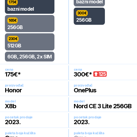
bazni model
175
€
bazni model
300
€
256GB
165
€
256GB
230
€
512GB
6GB, 256GB, 2x SIM
cena
cena
175
€*
300
€*
125
proizvođač
proizvođač
Honor
OnePlus
model
model
X8b
Nord CE 3 Lite 256GB
pocetak prodaje
pocetak prodaje
2023
.
2023
.
paleta boja kućišta
paleta boja kućišta