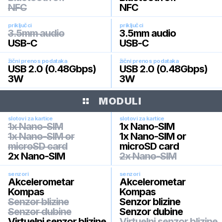
NFC
NFC
priključci
priključci
3.5mm audio
3.5mm audio
USB-C
USB-C
žični prenos podataka
žični prenos podataka
USB 2.0 (0.48Gbps)
USB 2.0 (0.48Gbps)
3W
3W
MODULI
slotovi za kartice
slotovi za kartice
1x Nano-SIM
1x Nano-SIM
1x Nano-SIM or
1x Nano-SIM or
microSD card
microSD card
2x Nano-SIM
2x Nano-SIM
senzori
senzori
Akcelerometar
Akcelerometar
Kompas
Kompas
Senzor blizine
Senzor blizine
Senzor dubine
Senzor dubine
Virtuelni senzor blizine
Virtuelni senzor blizine