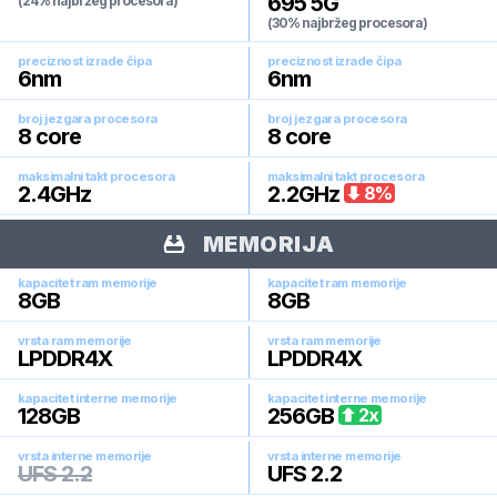
695 5G
(24% najbržeg procesora)
(30% najbržeg procesora)
preciznost izrade čipa
preciznost izrade čipa
6
nm
6
nm
broj jezgara procesora
broj jezgara procesora
8
core
8
core
maksimalni takt procesora
maksimalni takt procesora
2.4
GHz
2.2
GHz
8
%
MEMORIJA
kapacitet ram memorije
kapacitet ram memorije
8
GB
8
GB
vrsta ram memorije
vrsta ram memorije
LPDDR4X
LPDDR4X
kapacitet interne memorije
kapacitet interne memorije
128
GB
256
GB
2
x
vrsta interne memorije
vrsta interne memorije
UFS 2.2
UFS 2.2