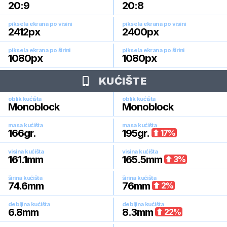
20:9
20:8
piksela ekrana po visini
piksela ekrana po visini
2412
px
2400
px
piksela ekrana po širini
piksela ekrana po širini
1080
px
1080
px
KUĆIŠTE
oblik kućišta
oblik kućišta
Monoblock
Monoblock
masa kućišta
masa kućišta
166
gr.
195
gr.
17
%
visina kućišta
visina kućišta
161.1
mm
165.5
mm
3
%
širina kućišta
širina kućišta
74.6
mm
76
mm
2
%
debljina kućišta
debljina kućišta
6.8
mm
8.3
mm
22
%