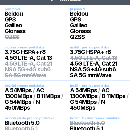
prijemnici
prijemnici
Beidou
Beidou
GPS
GPS
Galileo
Galileo
Glonass
Glonass
QZSS
QZSS
mobilni prenos podataka
mobilni prenos podataka
3.75G HSPA+ r8
3.75G HSPA+ r8
4.5G LTE-A, Cat 13
4.5G LTE-A, Cat 13
4.5G LTE-A, Cat 21
4.5G LTE-A, Cat 21
NSA 5G+4G sub6
NSA 5G+4G sub6
SA 5G mmWave
SA 5G mmWave
bežični prenos podataka
bežični prenos podataka
A 54MBps
/
AC
A 54MBps
/
AC
1300MBps
/
B 11MBps
/
1300MBps
/
B 11MBps
/
G 54MBps
/
N
G 54MBps
/
N
450MBps
450MBps
bežični lokalni prenos podataka
bežični lokalni prenos podataka
Bluetooth 5.0
Bluetooth 5.0
Bluetooth 5.1
Bluetooth 5.1