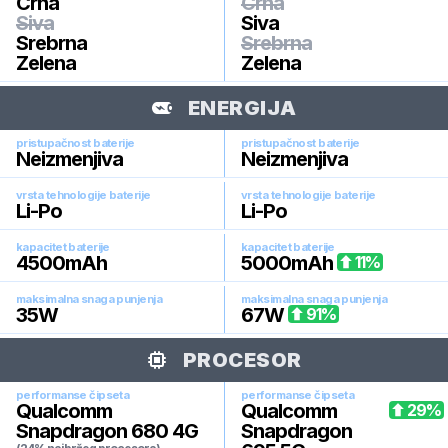
Crna
Crna
Siva
Siva
Srebrna
Srebrna
Zelena
Zelena
ENERGIJA
pristupačnost baterije
pristupačnost baterije
Neizmenjiva
Neizmenjiva
vrsta tehnologije baterije
vrsta tehnologije baterije
Li-Po
Li-Po
kapacitet baterije
kapacitet baterije
4500
mAh
5000
mAh
11
%
maksimalna snaga punjenja
maksimalna snaga punjenja
35
W
67
W
91
%
PROCESOR
performanse čipseta
performanse čipseta
Qualcomm
Qualcomm
29
%
Snapdragon 680 4G
Snapdragon