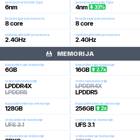
preciznost izrade čipa
preciznost izrade čipa
6
nm
4
nm
33
%
broj jezgara procesora
broj jezgara procesora
8
core
8
core
maksimalni takt procesora
maksimalni takt procesora
2.4
GHz
2.4
GHz
MEMORIJA
kapacitet ram memorije
kapacitet ram memorije
6
GB
16
GB
2.7
x
vrsta ram memorije
vrsta ram memorije
LPDDR4X
LPDDR4X
LPDDR5
LPDDR5
kapacitet interne memorije
kapacitet interne memorije
128
GB
256
GB
2
x
vrsta interne memorije
vrsta interne memorije
UFS 3.1
UFS 3.1
vrsta externe memorije
vrsta externe memorije