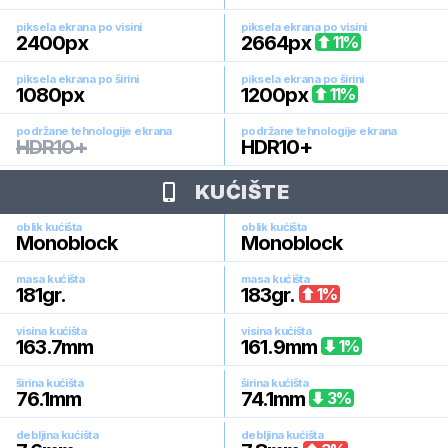
piksela ekrana po visini
piksela ekrana po visini
2400
px
2664
px
11
%
piksela ekrana po širini
piksela ekrana po širini
1080
px
1200
px
11
%
podržane tehnologije ekrana
podržane tehnologije ekrana
HDR10+
HDR10+
KUĆIŠTE
oblik kućišta
oblik kućišta
Monoblock
Monoblock
masa kućišta
masa kućišta
181
gr.
183
gr.
1
%
visina kućišta
visina kućišta
163.7
mm
161.9
mm
1
%
širina kućišta
širina kućišta
76.1
mm
74.1
mm
3
%
debljina kućišta
debljina kućišta