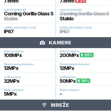
7.6
mm
7.8
mm
3
%
napred materijal
napred materijal
Corning Gorilla Glass 5
Corning Gorilla Glass 5
Staklo
Staklo
zaštita od prašine i vode
zaštita od prašine i vode
IP67
IP67
KAMERE
Glavna kamera
Glavna kamera
108
MPx
200
MPx
85
%
Širokougaona kamera
Širokougaona kamera
12
MPx
12
MPx
Selfi kamera
Selfi kamera
32
MPx
50
MPx
56
%
Makro kamera
Makro kamera
5
MPx
-
MREŽE