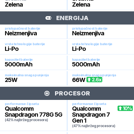
Zelena
Zelena
ENERGIJA
pristupačnost baterije
pristupačnost baterije
Neizmenjiva
Neizmenjiva
vrsta tehnologije baterije
vrsta tehnologije baterije
Li-Po
Li-Po
kapacitet baterije
kapacitet baterije
5000
mAh
5000
mAh
maksimalna snaga punjenja
maksimalna snaga punjenja
25
W
66
W
2.6
x
PROCESOR
performanse čipseta
performanse čipseta
Qualcomm
Qualcomm
10
%
Snapdragon 778G 5G
Snapdragon 7
Gen 1
(42% najbržeg procesora)
(47% najbržeg procesora)