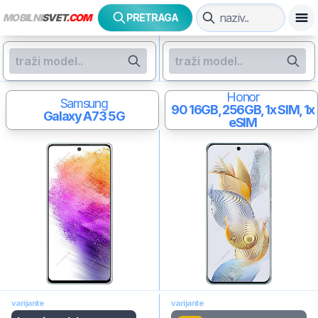
MOBILNI
SVET
.COM
PRETRAGA
Honor
Samsung
90
16GB, 256GB, 1x SIM, 1x
Galaxy A73 5G
eSIM
varijante
varijante