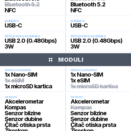
Bluetooth 5.2
Bluetooth 5.2
NFC
NFC
priključci
priključci
USB-C
USB-C
žični prenos podataka
žični prenos podataka
USB 2.0 (0.48Gbps)
USB 2.0 (0.48Gbps)
3W
3W
MODULI
slotovi za kartice
slotovi za kartice
1x Nano-SIM
1x Nano-SIM
1x eSIM
1x eSIM
1x microSD kartica
1x microSD kartica
senzori
senzori
Akcelerometar
Akcelerometar
Kompas
Kompas
Senzor blizine
Senzor blizine
Senzor dubine
Senzor dubine
Čitač otiska prsta
Čitač otiska prsta
Žiroskop
Žiroskop