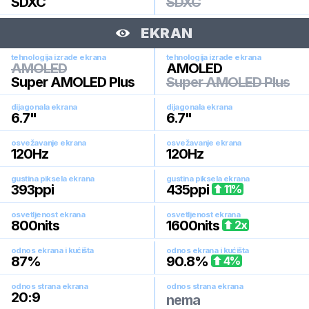
SDXC
SDXC
EKRAN
tehnologija izrade ekrana
tehnologija izrade ekrana
AMOLED
AMOLED
Super AMOLED Plus
Super AMOLED Plus
dijagonala ekrana
dijagonala ekrana
6.7
"
6.7
"
osvežavanje ekrana
osvežavanje ekrana
120
Hz
120
Hz
gustina piksela ekrana
gustina piksela ekrana
393
ppi
435
ppi
11
%
osvetljenost ekrana
osvetljenost ekrana
800
nits
1600
nits
2
x
odnos ekrana i kućišta
odnos ekrana i kućišta
87
%
90.8
%
4
%
odnos strana ekrana
odnos strana ekrana
20:9
nema