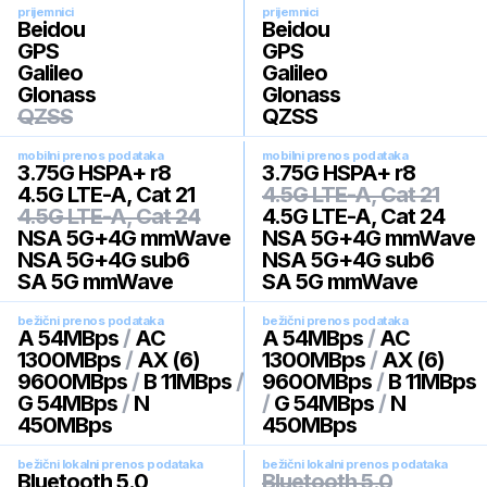
prijemnici
prijemnici
Beidou
Beidou
GPS
GPS
Galileo
Galileo
Glonass
Glonass
QZSS
QZSS
mobilni prenos podataka
mobilni prenos podataka
3.75G HSPA+ r8
3.75G HSPA+ r8
4.5G LTE-A, Cat 21
4.5G LTE-A, Cat 21
4.5G LTE-A, Cat 24
4.5G LTE-A, Cat 24
NSA 5G+4G mmWave
NSA 5G+4G mmWave
NSA 5G+4G sub6
NSA 5G+4G sub6
SA 5G mmWave
SA 5G mmWave
bežični prenos podataka
bežični prenos podataka
A 54MBps
/
AC
A 54MBps
/
AC
1300MBps
/
AX (6)
1300MBps
/
AX (6)
9600MBps
/
B 11MBps
/
9600MBps
/
B 11MBps
G 54MBps
/
N
/
G 54MBps
/
N
450MBps
450MBps
bežični lokalni prenos podataka
bežični lokalni prenos podataka
Bluetooth 5.0
Bluetooth 5.0