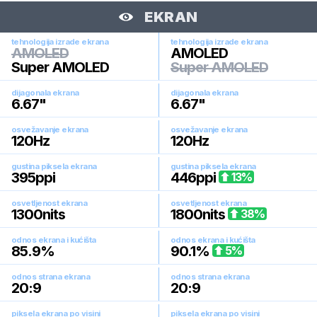
EKRAN
tehnologija izrade ekrana
tehnologija izrade ekrana
AMOLED
AMOLED
Super AMOLED
Super AMOLED
dijagonala ekrana
dijagonala ekrana
6.67
"
6.67
"
osvežavanje ekrana
osvežavanje ekrana
120
Hz
120
Hz
gustina piksela ekrana
gustina piksela ekrana
395
ppi
446
ppi
13
%
osvetljenost ekrana
osvetljenost ekrana
1300
nits
1800
nits
38
%
odnos ekrana i kućišta
odnos ekrana i kućišta
85.9
%
90.1
%
5
%
odnos strana ekrana
odnos strana ekrana
20:9
20:9
piksela ekrana po visini
piksela ekrana po visini