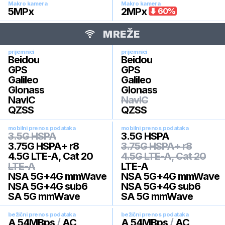
Makro kamera
Makro kamera
5
MPx
2
MPx
60
%
MREŽE
prijemnici
prijemnici
Beidou
Beidou
GPS
GPS
Galileo
Galileo
Glonass
Glonass
NavIC
NavIC
QZSS
QZSS
mobilni prenos podataka
mobilni prenos podataka
3.5G HSPA
3.5G HSPA
3.75G HSPA+ r8
3.75G HSPA+ r8
4.5G LTE-A, Cat 20
4.5G LTE-A, Cat 20
LTE-A
LTE-A
NSA 5G+4G mmWave
NSA 5G+4G mmWave
NSA 5G+4G sub6
NSA 5G+4G sub6
SA 5G mmWave
SA 5G mmWave
bežični prenos podataka
bežični prenos podataka
A 54MBps
/
AC
A 54MBps
/
AC