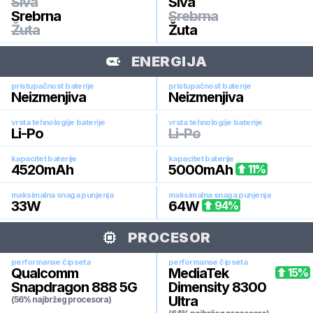
Siva
Siva
Srebrna
Srebrna
Žuta
Žuta
ENERGIJA
pristupačnost baterije
pristupačnost baterije
Neizmenjiva
Neizmenjiva
vrsta tehnologije baterije
vrsta tehnologije baterije
Li-Po
Li-Po
kapacitet baterije
kapacitet baterije
4520
mAh
5000
mAh
11
%
maksimalna snaga punjenja
maksimalna snaga punjenja
33
W
64
W
94
%
PROCESOR
performanse čipseta
performanse čipseta
Qualcomm
MediaTek
15
%
Snapdragon 888 5G
Dimensity 8300
Ultra
(56% najbržeg procesora)