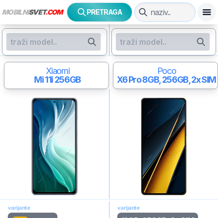
MOBILNI
SVET
.COM
PRETRAGA
Xiaomi
Poco
Mi 11i
256GB
X6 Pro
8GB, 256GB, 2x SIM
varijante
varijante