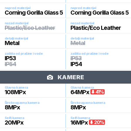
napred materijal
napred materijal
Corning Gorilla Glass 5
Corning Gorilla Glass 5
nazad materijal
nazad materijal
Plastic/Eco Leather
Plastic/Eco Leather
detalji materijal
detalji materijal
Metal
Metal
zaštita od prašine i vode
zaštita od prašine i vode
IP53
IP53
IP54
IP54
KAMERE
Glavna kamera
Glavna kamera
108
MPx
64
MPx
41
%
Širokougaona kamera
Širokougaona kamera
8
MPx
8
MPx
Selfi kamera
Selfi kamera
20
MPx
16
MPx
20
%