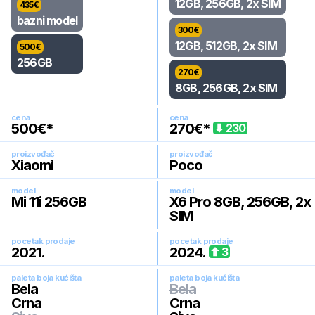
12GB, 256GB, 2x SIM
435
€
bazni model
300
€
12GB, 512GB, 2x SIM
500
€
256GB
270
€
8GB, 256GB, 2x SIM
cena
cena
500
€*
270
€*
230
proizvođač
proizvođač
Xiaomi
Poco
model
model
Mi 11i 256GB
X6 Pro 8GB, 256GB, 2x
SIM
pocetak prodaje
pocetak prodaje
2021
.
2024
.
3
paleta boja kućišta
paleta boja kućišta
Bela
Bela
Crna
Crna