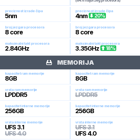
(64% najbržeg procesora)
preciznost izrade čipa
preciznost izrade čipa
5
nm
4
nm
20
%
broj jezgara procesora
broj jezgara procesora
8
core
8
core
maksimalni takt procesora
maksimalni takt procesora
2.84
GHz
3.35
GHz
18
%
MEMORIJA
kapacitet ram memorije
kapacitet ram memorije
8
GB
8
GB
vrsta ram memorije
vrsta ram memorije
LPDDR5
LPDDR5
kapacitet interne memorije
kapacitet interne memorije
256
GB
256
GB
vrsta interne memorije
vrsta interne memorije
UFS 3.1
UFS 3.1
UFS 4.0
UFS 4.0