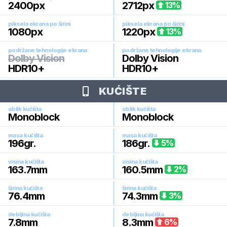
2400
px
2712
px
13
%
piksela ekrana po širini
piksela ekrana po širini
1080
px
1220
px
13
%
podržane tehnologije ekrana
podržane tehnologije ekrana
Dolby Vision
Dolby Vision
HDR10+
HDR10+
KUĆIŠTE
oblik kućišta
oblik kućišta
Monoblock
Monoblock
masa kućišta
masa kućišta
196
gr.
186
gr.
5
%
visina kućišta
visina kućišta
163.7
mm
160.5
mm
2
%
širina kućišta
širina kućišta
76.4
mm
74.3
mm
3
%
debljina kućišta
debljina kućišta
7.8
mm
8.3
mm
6
%