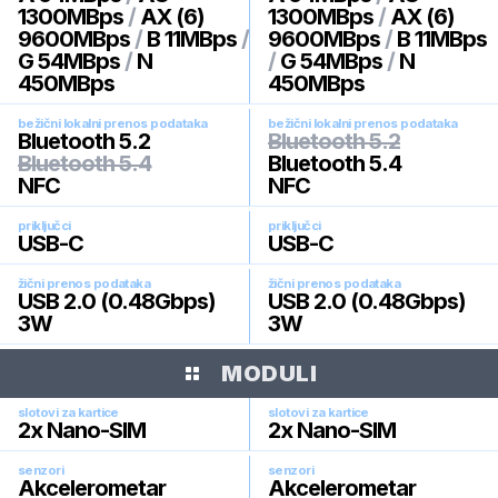
1300MBps
/
AX (6)
1300MBps
/
AX (6)
9600MBps
/
B 11MBps
/
9600MBps
/
B 11MBps
G 54MBps
/
N
/
G 54MBps
/
N
450MBps
450MBps
bežični lokalni prenos podataka
bežični lokalni prenos podataka
Bluetooth 5.2
Bluetooth 5.2
Bluetooth 5.4
Bluetooth 5.4
NFC
NFC
priključci
priključci
USB-C
USB-C
žični prenos podataka
žični prenos podataka
USB 2.0 (0.48Gbps)
USB 2.0 (0.48Gbps)
3W
3W
MODULI
slotovi za kartice
slotovi za kartice
2x Nano-SIM
2x Nano-SIM
senzori
senzori
Akcelerometar
Akcelerometar