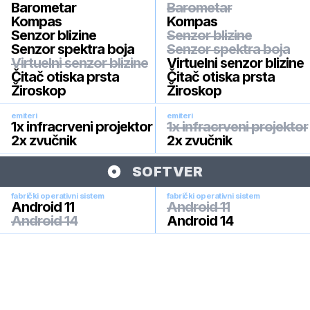
Barometar
Barometar
Kompas
Kompas
Senzor blizine
Senzor blizine
Senzor spektra boja
Senzor spektra boja
Virtuelni senzor blizine
Virtuelni senzor blizine
Čitač otiska prsta
Čitač otiska prsta
Žiroskop
Žiroskop
emiteri
emiteri
1x infracrveni projektor
1x infracrveni projektor
2x zvučnik
2x zvučnik
SOFTVER
fabrički operativni sistem
fabrički operativni sistem
Android 11
Android 11
Android 14
Android 14