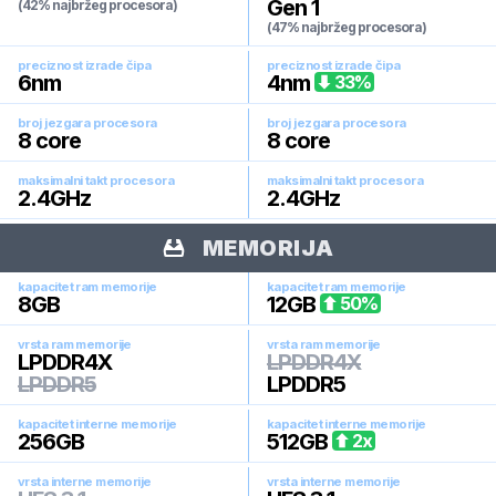
Gen 1
(42% najbržeg procesora)
(47% najbržeg procesora)
preciznost izrade čipa
preciznost izrade čipa
6
nm
4
nm
33
%
broj jezgara procesora
broj jezgara procesora
8
core
8
core
maksimalni takt procesora
maksimalni takt procesora
2.4
GHz
2.4
GHz
MEMORIJA
kapacitet ram memorije
kapacitet ram memorije
8
GB
12
GB
50
%
vrsta ram memorije
vrsta ram memorije
LPDDR4X
LPDDR4X
LPDDR5
LPDDR5
kapacitet interne memorije
kapacitet interne memorije
256
GB
512
GB
2
x
vrsta interne memorije
vrsta interne memorije