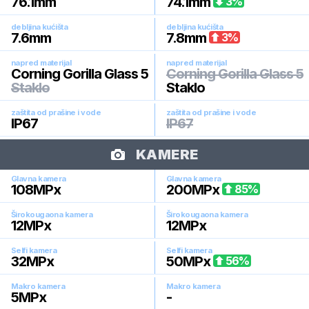
76.1
mm
74.1
mm
3
%
debljina kućišta
debljina kućišta
7.6
mm
7.8
mm
3
%
napred materijal
napred materijal
Corning Gorilla Glass 5
Corning Gorilla Glass 5
Staklo
Staklo
zaštita od prašine i vode
zaštita od prašine i vode
IP67
IP67
KAMERE
Glavna kamera
Glavna kamera
108
MPx
200
MPx
85
%
Širokougaona kamera
Širokougaona kamera
12
MPx
12
MPx
Selfi kamera
Selfi kamera
32
MPx
50
MPx
56
%
Makro kamera
Makro kamera
5
MPx
-