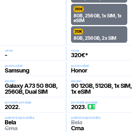
310
€
8GB, 256GB, 1x SIM, 1x
eSIM
313
€
8GB, 256GB, 2x SIM
cena
cena
-
320
€*
proizvođač
proizvođač
Samsung
Honor
model
model
Galaxy A73 5G 8GB,
90 12GB, 512GB, 1x SIM,
256GB, Dual SIM
1x eSIM
pocetak prodaje
pocetak prodaje
2022
.
2023
.
1
paleta boja kućišta
paleta boja kućišta
Bela
Bela
Crna
Crna