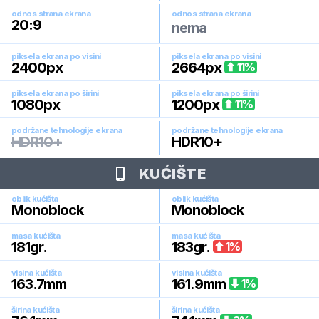
odnos strana ekrana
odnos strana ekrana
20:9
nema
piksela ekrana po visini
piksela ekrana po visini
2400
px
2664
px
11
%
piksela ekrana po širini
piksela ekrana po širini
1080
px
1200
px
11
%
podržane tehnologije ekrana
podržane tehnologije ekrana
HDR10+
HDR10+
KUĆIŠTE
oblik kućišta
oblik kućišta
Monoblock
Monoblock
masa kućišta
masa kućišta
181
gr.
183
gr.
1
%
visina kućišta
visina kućišta
163.7
mm
161.9
mm
1
%
širina kućišta
širina kućišta