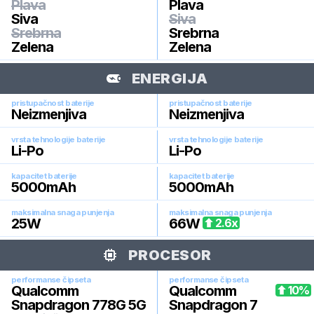
Plava
Plava
Siva
Siva
Srebrna
Srebrna
Zelena
Zelena
ENERGIJA
pristupačnost baterije
pristupačnost baterije
Neizmenjiva
Neizmenjiva
vrsta tehnologije baterije
vrsta tehnologije baterije
Li-Po
Li-Po
kapacitet baterije
kapacitet baterije
5000
mAh
5000
mAh
maksimalna snaga punjenja
maksimalna snaga punjenja
25
W
66
W
2.6
x
PROCESOR
performanse čipseta
performanse čipseta
Qualcomm
Qualcomm
10
%
Snapdragon 778G 5G
Snapdragon 7