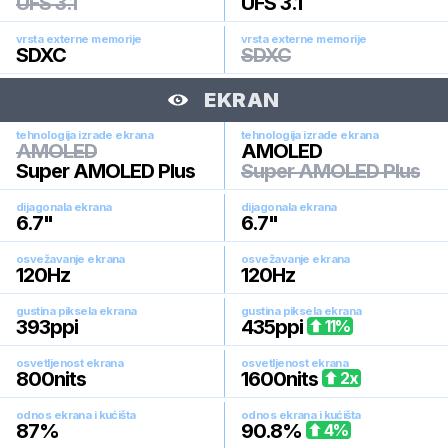
UFS 3.1
UFS 3.1
vrsta externe memorije
vrsta externe memorije
SDXC
SDXC
EKRAN
tehnologija izrade ekrana
tehnologija izrade ekrana
AMOLED
AMOLED
Super AMOLED Plus
Super AMOLED Plus
dijagonala ekrana
dijagonala ekrana
6.7
"
6.7
"
osvežavanje ekrana
osvežavanje ekrana
120
Hz
120
Hz
gustina piksela ekrana
gustina piksela ekrana
393
ppi
435
ppi
11
%
osvetljenost ekrana
osvetljenost ekrana
800
nits
1600
nits
2
x
odnos ekrana i kućišta
odnos ekrana i kućišta
87
%
90.8
%
4
%