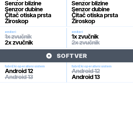
Senzor blizine
Senzor blizine
Senzor dubine
Senzor dubine
Čitač otiska prsta
Čitač otiska prsta
Žiroskop
Žiroskop
emiteri
emiteri
1x zvučnik
1x zvučnik
2x zvučnik
2x zvučnik
SOFTVER
fabrički operativni sistem
fabrički operativni sistem
Android 12
Android 12
Android 13
Android 13