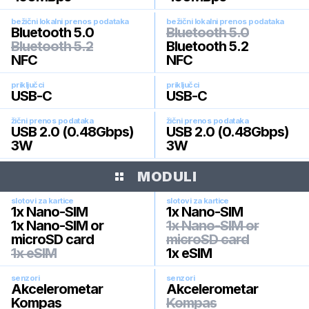
bežični lokalni prenos podataka
bežični lokalni prenos podataka
Bluetooth 5.0
Bluetooth 5.0
Bluetooth 5.2
Bluetooth 5.2
NFC
NFC
priključci
priključci
USB-C
USB-C
žični prenos podataka
žični prenos podataka
USB 2.0 (0.48Gbps)
USB 2.0 (0.48Gbps)
3W
3W
MODULI
slotovi za kartice
slotovi za kartice
1x Nano-SIM
1x Nano-SIM
1x Nano-SIM or
1x Nano-SIM or
microSD card
microSD card
1x eSIM
1x eSIM
senzori
senzori
Akcelerometar
Akcelerometar
Kompas
Kompas