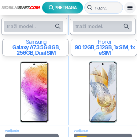
MOBILNI
SVET
.COM
PRETRAGA
Samsung
Honor
Galaxy A73 5G
8GB,
90
12GB, 512GB, 1x SIM, 1x
256GB, Dual SIM
eSIM
varijante
varijante