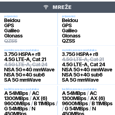
MREŽE
prijemnici
prijemnici
Beidou
Beidou
GPS
GPS
Galileo
Galileo
Glonass
Glonass
QZSS
QZSS
mobilni prenos podataka
mobilni prenos podataka
3.75G HSPA+ r8
3.75G HSPA+ r8
4.5G LTE-A, Cat 21
4.5G LTE-A, Cat 21
4.5G LTE-A, Cat 24
4.5G LTE-A, Cat 24
NSA 5G+4G mmWave
NSA 5G+4G mmWave
NSA 5G+4G sub6
NSA 5G+4G sub6
SA 5G mmWave
SA 5G mmWave
bežični prenos podataka
bežični prenos podataka
A 54MBps
/
AC
A 54MBps
/
AC
1300MBps
/
AX (6)
1300MBps
/
AX (6)
9600MBps
/
B 11MBps
/
9600MBps
/
B 11MBps
G 54MBps
/
N
/
G 54MBps
/
N
450MBps
450MBps