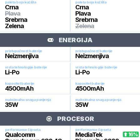
paleta boja kućišta
paleta boja kućišta
Crna
Crna
Plava
Plava
Srebrna
Srebrna
Zelena
Zelena
ENERGIJA
pristupačnost baterije
pristupačnost baterije
Neizmenjiva
Neizmenjiva
vrsta tehnologije baterije
vrsta tehnologije baterije
Li-Po
Li-Po
kapacitet baterije
kapacitet baterije
4500
mAh
4500
mAh
maksimalna snaga punjenja
maksimalna snaga punjenja
35
W
35
W
PROCESOR
performanse čipseta
performanse čipseta
Qualcomm
MediaTek
16
%