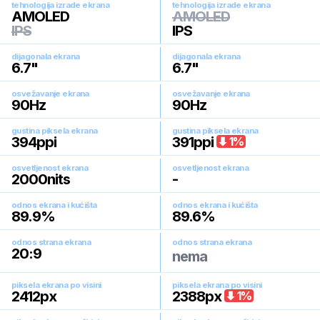
tehnologija izrade ekrana
tehnologija izrade ekrana
AMOLED
AMOLED
IPS
IPS
dijagonala ekrana
dijagonala ekrana
6.7
"
6.7
"
osvežavanje ekrana
osvežavanje ekrana
90
Hz
90
Hz
gustina piksela ekrana
gustina piksela ekrana
394
ppi
391
ppi
1
%
osvetljenost ekrana
osvetljenost ekrana
2000
nits
-
odnos ekrana i kućišta
odnos ekrana i kućišta
89.9
%
89.6
%
odnos strana ekrana
odnos strana ekrana
20:9
nema
piksela ekrana po visini
piksela ekrana po visini
2412
px
2388
px
1
%