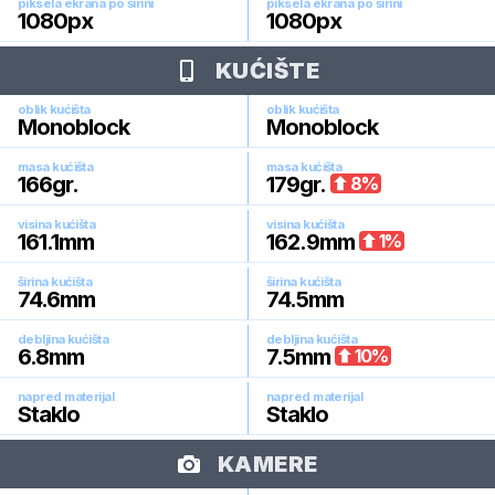
piksela ekrana po širini
piksela ekrana po širini
1080
px
1080
px
KUĆIŠTE
oblik kućišta
oblik kućišta
Monoblock
Monoblock
masa kućišta
masa kućišta
166
gr.
179
gr.
8
%
visina kućišta
visina kućišta
161.1
mm
162.9
mm
1
%
širina kućišta
širina kućišta
74.6
mm
74.5
mm
debljina kućišta
debljina kućišta
6.8
mm
7.5
mm
10
%
napred materijal
napred materijal
Staklo
Staklo
KAMERE