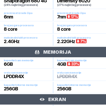
Snapdragon 680 4G
Dimensity 6020
(24% najbržeg procesora)
(27% najbržeg procesora)
preciznost izrade čipa
preciznost izrade čipa
6
nm
7
nm
17
%
broj jezgara procesora
broj jezgara procesora
8
core
8
core
maksimalni takt procesora
maksimalni takt procesora
2.4
GHz
2.22
GHz
7
%
MEMORIJA
kapacitet ram memorije
kapacitet ram memorije
6
GB
4
GB
33
%
vrsta ram memorije
vrsta ram memorije
LPDDR4X
LPDDR4X
kapacitet interne memorije
kapacitet interne memorije
256
GB
256
GB
EKRAN