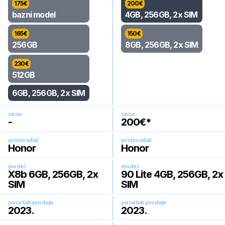
175
€
200
€
bazni model
4GB, 256GB, 2x SIM
165
€
150
€
256GB
8GB, 256GB, 2x SIM
230
€
512GB
6GB, 256GB, 2x SIM
cena
cena
-
200
€*
proizvođač
proizvođač
Honor
Honor
model
model
X8b 6GB, 256GB, 2x
90 Lite 4GB, 256GB, 2x
SIM
SIM
pocetak prodaje
pocetak prodaje
2023
.
2023
.