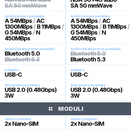
SA 5G mmWave
SA 5G mmWave
bežični prenos podataka
bežični prenos podataka
A 54MBps
/
AC
A 54MBps
/
AC
1300MBps
/
B 11MBps
/
1300MBps
/
B 11MBps
/
G 54MBps
/
N
G 54MBps
/
N
450MBps
450MBps
bežični lokalni prenos podataka
bežični lokalni prenos podataka
Bluetooth 5.0
Bluetooth 5.0
Bluetooth 5.3
Bluetooth 5.3
priključci
priključci
USB-C
USB-C
žični prenos podataka
žični prenos podataka
USB 2.0 (0.48Gbps)
USB 2.0 (0.48Gbps)
3W
3W
MODULI
slotovi za kartice
slotovi za kartice
2x Nano-SIM
2x Nano-SIM