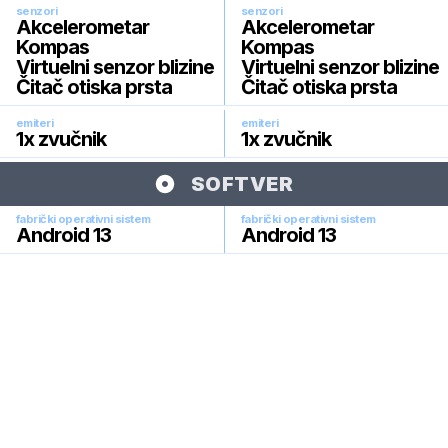
senzori
senzori
Akcelerometar
Akcelerometar
Kompas
Kompas
Virtuelni senzor blizine
Virtuelni senzor blizine
Čitač otiska prsta
Čitač otiska prsta
emiteri
emiteri
1x zvučnik
1x zvučnik
SOFTVER
fabrički operativni sistem
fabrički operativni sistem
Android 13
Android 13