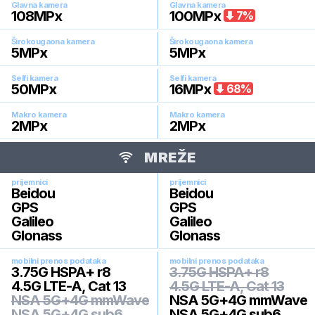
Glavna kamera
Glavna kamera
108
MPx
100
MPx
7
%
Širokougaona kamera
Širokougaona kamera
5
MPx
5
MPx
Selfi kamera
Selfi kamera
50
MPx
16
MPx
68
%
Makro kamera
Makro kamera
2
MPx
2
MPx
MREŽE
prijemnici
prijemnici
Beidou
Beidou
GPS
GPS
Galileo
Galileo
Glonass
Glonass
mobilni prenos podataka
mobilni prenos podataka
3.75G HSPA+ r8
3.75G HSPA+ r8
4.5G LTE-A, Cat 13
4.5G LTE-A, Cat 13
NSA 5G+4G mmWave
NSA 5G+4G mmWave
NSA 5G+4G sub6
NSA 5G+4G sub6