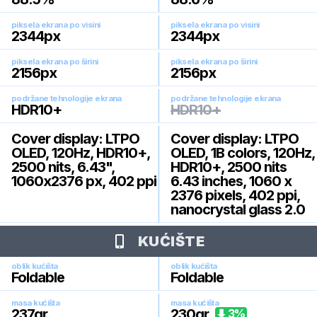
piksela ekrana po visini
piksela ekrana po visini
2344
px
2344
px
piksela ekrana po širini
piksela ekrana po širini
2156
px
2156
px
podržane tehnologije ekrana
podržane tehnologije ekrana
HDR10+
HDR10+
Cover display: LTPO
Cover display: LTPO
OLED, 120Hz, HDR10+,
OLED, 1B colors, 120Hz,
2500 nits, 6.43",
HDR10+, 2500 nits
1060x2376 px, 402 ppi
6.43 inches, 1060 x
2376 pixels, 402 ppi,
nanocrystal glass 2.0
KUĆIŠTE
oblik kućišta
oblik kućišta
Foldable
Foldable
masa kućišta
masa kućišta
237
gr.
230
gr.
3
%