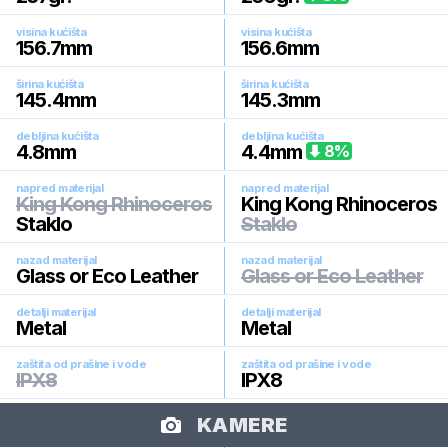
visina kućišta
visina kućišta
156.7
mm
156.6
mm
širina kućišta
širina kućišta
145.4
mm
145.3
mm
debljina kućišta
debljina kućišta
4.8
mm
4.4
mm
8
%
napred materijal
napred materijal
King Kong Rhinoceros
King Kong Rhinoceros
Staklo
Staklo
nazad materijal
nazad materijal
Glass or Eco Leather
Glass or Eco Leather
detalji materijal
detalji materijal
Metal
Metal
zaštita od prašine i vode
zaštita od prašine i vode
IPX8
IPX8
KAMERE