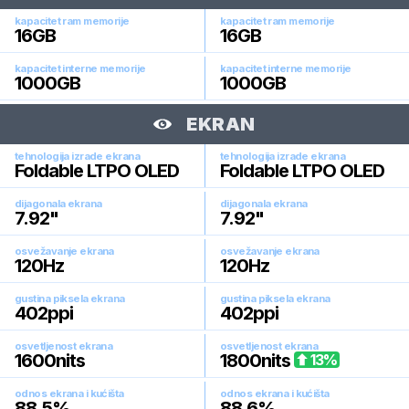
kapacitet ram memorije
kapacitet ram memorije
16
GB
16
GB
kapacitet interne memorije
kapacitet interne memorije
1000
GB
1000
GB
EKRAN
tehnologija izrade ekrana
tehnologija izrade ekrana
Foldable LTPO OLED
Foldable LTPO OLED
dijagonala ekrana
dijagonala ekrana
7.92
"
7.92
"
osvežavanje ekrana
osvežavanje ekrana
120
Hz
120
Hz
gustina piksela ekrana
gustina piksela ekrana
402
ppi
402
ppi
osvetljenost ekrana
osvetljenost ekrana
1600
nits
1800
nits
13
%
odnos ekrana i kućišta
odnos ekrana i kućišta
88.5
%
88.6
%