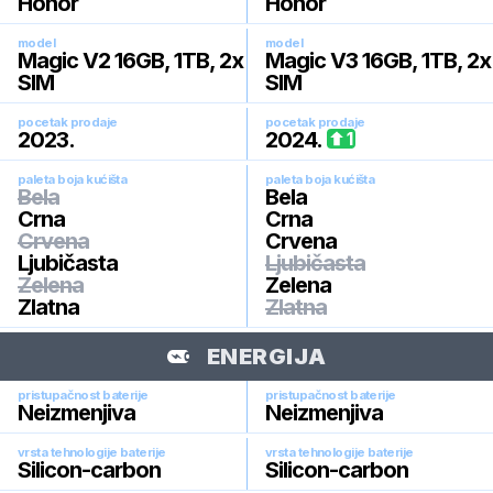
Honor
Honor
model
model
Magic V2 16GB, 1TB, 2x
Magic V3 16GB, 1TB, 2x
SIM
SIM
pocetak prodaje
pocetak prodaje
2023
.
2024
.
1
paleta boja kućišta
paleta boja kućišta
Bela
Bela
Crna
Crna
Crvena
Crvena
Ljubičasta
Ljubičasta
Zelena
Zelena
Zlatna
Zlatna
ENERGIJA
pristupačnost baterije
pristupačnost baterije
Neizmenjiva
Neizmenjiva
vrsta tehnologije baterije
vrsta tehnologije baterije
Silicon-carbon
Silicon-carbon