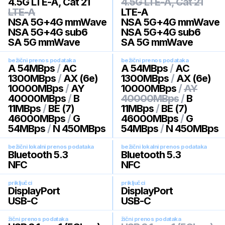
4.5G LTE-A, Cat 21
4.5G LTE-A, Cat 21
LTE-A
LTE-A
NSA 5G+4G mmWave
NSA 5G+4G mmWave
NSA 5G+4G sub6
NSA 5G+4G sub6
SA 5G mmWave
SA 5G mmWave
bežični prenos podataka
bežični prenos podataka
A 54MBps
/
AC
A 54MBps
/
AC
1300MBps
/
AX (6e)
1300MBps
/
AX (6e)
10000MBps
/
AY
10000MBps
/
AY
40000MBps
/
B
40000MBps
/
B
11MBps
/
BE (7)
11MBps
/
BE (7)
46000MBps
/
G
46000MBps
/
G
54MBps
/
N 450MBps
54MBps
/
N 450MBps
bežični lokalni prenos podataka
bežični lokalni prenos podataka
Bluetooth 5.3
Bluetooth 5.3
NFC
NFC
priključci
priključci
DisplayPort
DisplayPort
USB-C
USB-C
žični prenos podataka
žični prenos podataka