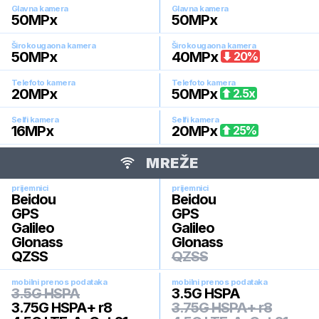
Glavna kamera
Glavna kamera
50
MPx
50
MPx
Širokougaona kamera
Širokougaona kamera
50
MPx
40
MPx
20
%
Telefoto kamera
Telefoto kamera
20
MPx
50
MPx
2.5
x
Selfi kamera
Selfi kamera
16
MPx
20
MPx
25
%
MREŽE
prijemnici
prijemnici
Beidou
Beidou
GPS
GPS
Galileo
Galileo
Glonass
Glonass
QZSS
QZSS
mobilni prenos podataka
mobilni prenos podataka
3.5G HSPA
3.5G HSPA
3.75G HSPA+ r8
3.75G HSPA+ r8