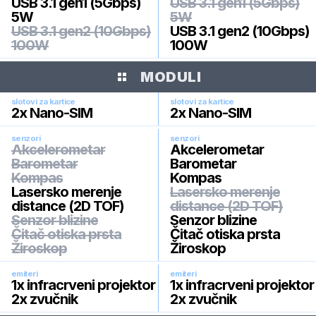
USB 3.1 gen1 (5Gbps)
USB 3.1 gen1 (5Gbps)
5W
5W
USB 3.1 gen2 (10Gbps)
USB 3.1 gen2 (10Gbps)
100W
100W
MODULI
slotovi za kartice
slotovi za kartice
2x Nano-SIM
2x Nano-SIM
senzori
senzori
Akcelerometar
Akcelerometar
Barometar
Barometar
Kompas
Kompas
Lasersko merenje
Lasersko merenje
distance (2D TOF)
distance (2D TOF)
Senzor blizine
Senzor blizine
Čitač otiska prsta
Čitač otiska prsta
Žiroskop
Žiroskop
emiteri
emiteri
1x infracrveni projektor
1x infracrveni projektor
2x zvučnik
2x zvučnik