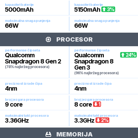
kapacitet baterije
kapacitet baterije
5000
mAh
5150
mAh
3
%
maksimalna snaga punjenja
maksimalna snaga punjenja
66
W
66
W
PROCESOR
performanse čipseta
performanse čipseta
Qualcomm
Qualcomm
24
%
Snapdragon 8 Gen 2
Snapdragon 8
Gen 3
(78% najbržeg procesora)
(96% najbržeg procesora)
preciznost izrade čipa
preciznost izrade čipa
4
nm
4
nm
broj jezgara procesora
broj jezgara procesora
9
core
8
core
1
maksimalni takt procesora
maksimalni takt procesora
3.36
GHz
3.3
GHz
2
%
MEMORIJA