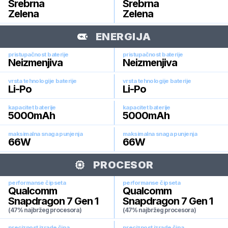
Srebrna
Srebrna
Zelena
Zelena
ENERGIJA
pristupačnost baterije
pristupačnost baterije
Neizmenjiva
Neizmenjiva
vrsta tehnologije baterije
vrsta tehnologije baterije
Li-Po
Li-Po
kapacitet baterije
kapacitet baterije
5000
mAh
5000
mAh
maksimalna snaga punjenja
maksimalna snaga punjenja
66
W
66
W
PROCESOR
performanse čipseta
performanse čipseta
Qualcomm
Qualcomm
Snapdragon 7 Gen 1
Snapdragon 7 Gen 1
(47% najbržeg procesora)
(47% najbržeg procesora)
preciznost izrade čipa
preciznost izrade čipa