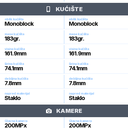
KUĆIŠTE
oblik kućišta
oblik kućišta
Monoblock
Monoblock
masa kućišta
masa kućišta
183
gr.
183
gr.
visina kućišta
visina kućišta
161.9
mm
161.9
mm
širina kućišta
širina kućišta
74.1
mm
74.1
mm
debljina kućišta
debljina kućišta
7.8
mm
7.8
mm
napred materijal
napred materijal
Staklo
Staklo
KAMERE
Glavna kamera
Glavna kamera
200
MPx
200
MPx