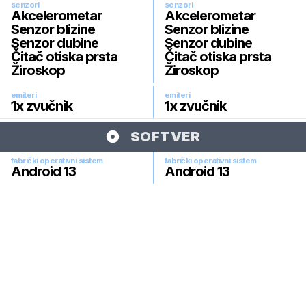
senzori
senzori
Akcelerometar
Akcelerometar
Senzor blizine
Senzor blizine
Senzor dubine
Senzor dubine
Čitač otiska prsta
Čitač otiska prsta
Žiroskop
Žiroskop
emiteri
emiteri
1x zvučnik
1x zvučnik
SOFTVER
fabrički operativni sistem
fabrički operativni sistem
Android 13
Android 13