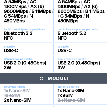
A 54MBps
/
AC
A 54MBps
/
AC
1300MBps
/
AX (6)
1300MBps
/
AX (6)
9600MBps
/
B 11MBps
/
9600MBps
/
B 11MBps
G 54MBps
/
N
/
G 54MBps
/
N
450MBps
450MBps
bežični lokalni prenos podataka
bežični lokalni prenos podataka
Bluetooth 5.2
Bluetooth 5.2
NFC
NFC
priključci
priključci
USB-C
USB-C
žični prenos podataka
žični prenos podataka
USB 2.0 (0.48Gbps)
USB 2.0 (0.48Gbps)
3W
3W
MODULI
slotovi za kartice
slotovi za kartice
1x Nano-SIM
1x Nano-SIM
1x eSIM
1x eSIM
2x Nano-SIM
2x Nano-SIM