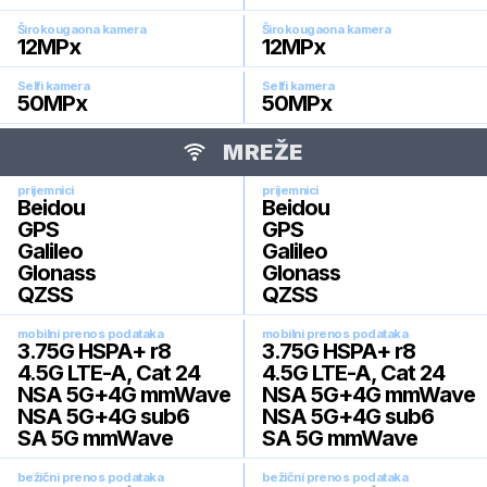
Širokougaona kamera
Širokougaona kamera
12
MPx
12
MPx
Selfi kamera
Selfi kamera
50
MPx
50
MPx
MREŽE
prijemnici
prijemnici
Beidou
Beidou
GPS
GPS
Galileo
Galileo
Glonass
Glonass
QZSS
QZSS
mobilni prenos podataka
mobilni prenos podataka
3.75G HSPA+ r8
3.75G HSPA+ r8
4.5G LTE-A, Cat 24
4.5G LTE-A, Cat 24
NSA 5G+4G mmWave
NSA 5G+4G mmWave
NSA 5G+4G sub6
NSA 5G+4G sub6
SA 5G mmWave
SA 5G mmWave
bežični prenos podataka
bežični prenos podataka