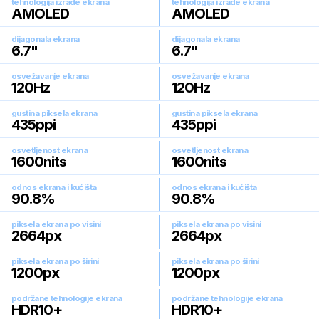
tehnologija izrade ekrana
tehnologija izrade ekrana
AMOLED
AMOLED
dijagonala ekrana
dijagonala ekrana
6.7
"
6.7
"
osvežavanje ekrana
osvežavanje ekrana
120
Hz
120
Hz
gustina piksela ekrana
gustina piksela ekrana
435
ppi
435
ppi
osvetljenost ekrana
osvetljenost ekrana
1600
nits
1600
nits
odnos ekrana i kućišta
odnos ekrana i kućišta
90.8
%
90.8
%
piksela ekrana po visini
piksela ekrana po visini
2664
px
2664
px
piksela ekrana po širini
piksela ekrana po širini
1200
px
1200
px
podržane tehnologije ekrana
podržane tehnologije ekrana
HDR10+
HDR10+