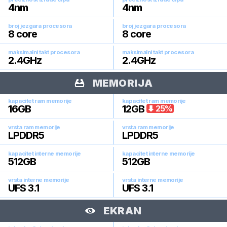
4
nm
4
nm
broj jezgara procesora
broj jezgara procesora
8
core
8
core
maksimalni takt procesora
maksimalni takt procesora
2.4
GHz
2.4
GHz
MEMORIJA
kapacitet ram memorije
kapacitet ram memorije
16
GB
12
GB
25
%
vrsta ram memorije
vrsta ram memorije
LPDDR5
LPDDR5
kapacitet interne memorije
kapacitet interne memorije
512
GB
512
GB
vrsta interne memorije
vrsta interne memorije
UFS 3.1
UFS 3.1
EKRAN