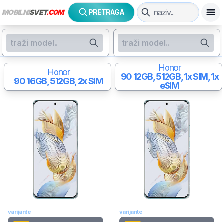
MOBILNI
SVET
.COM
PRETRAGA
Honor
Honor
90
12GB, 512GB, 1x SIM, 1x
90
16GB, 512GB, 2x SIM
eSIM
varijante
varijante