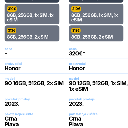
310
€
310
€
8GB, 256GB, 1x SIM, 1x
8GB, 256GB, 1x SIM, 1x
eSIM
eSIM
313
€
313
€
8GB, 256GB, 2x SIM
8GB, 256GB, 2x SIM
cena
cena
-
320
€*
proizvođač
proizvođač
Honor
Honor
model
model
90 16GB, 512GB, 2x SIM
90 12GB, 512GB, 1x SIM,
1x eSIM
pocetak prodaje
pocetak prodaje
2023
.
2023
.
paleta boja kućišta
paleta boja kućišta
Crna
Crna
Plava
Plava