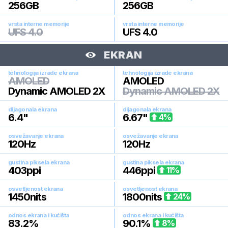
256
GB
256
GB
vrsta interne memorije
vrsta interne memorije
UFS 4.0
UFS 4.0
EKRAN
tehnologija izrade ekrana
tehnologija izrade ekrana
AMOLED
AMOLED
Dynamic AMOLED 2X
Dynamic AMOLED 2X
dijagonala ekrana
dijagonala ekrana
6.4
"
6.67
"
4
%
osvežavanje ekrana
osvežavanje ekrana
120
Hz
120
Hz
gustina piksela ekrana
gustina piksela ekrana
403
ppi
446
ppi
11
%
osvetljenost ekrana
osvetljenost ekrana
1450
nits
1800
nits
24
%
odnos ekrana i kućišta
odnos ekrana i kućišta
83.2
%
90.1
%
8
%