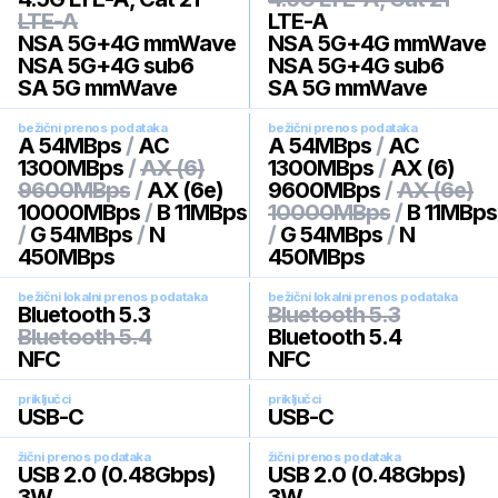
LTE-A
LTE-A
NSA 5G+4G mmWave
NSA 5G+4G mmWave
NSA 5G+4G sub6
NSA 5G+4G sub6
SA 5G mmWave
SA 5G mmWave
bežični prenos podataka
bežični prenos podataka
A 54MBps
/
AC
A 54MBps
/
AC
1300MBps
/
AX (6)
1300MBps
/
AX (6)
9600MBps
/
AX (6e)
9600MBps
/
AX (6e)
10000MBps
/
B 11MBps
10000MBps
/
B 11MBps
/
G 54MBps
/
N
/
G 54MBps
/
N
450MBps
450MBps
bežični lokalni prenos podataka
bežični lokalni prenos podataka
Bluetooth 5.3
Bluetooth 5.3
Bluetooth 5.4
Bluetooth 5.4
NFC
NFC
priključci
priključci
USB-C
USB-C
žični prenos podataka
žični prenos podataka
USB 2.0 (0.48Gbps)
USB 2.0 (0.48Gbps)
3W
3W