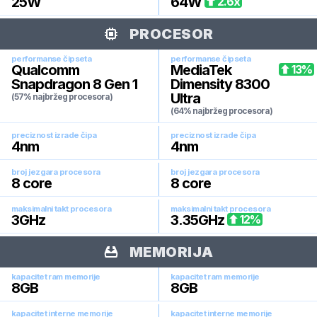
25
W
64
W
2.6
x
PROCESOR
performanse čipseta
performanse čipseta
Qualcomm
MediaTek
13
%
Snapdragon 8 Gen 1
Dimensity 8300
Ultra
(57% najbržeg procesora)
(64% najbržeg procesora)
preciznost izrade čipa
preciznost izrade čipa
4
nm
4
nm
broj jezgara procesora
broj jezgara procesora
8
core
8
core
maksimalni takt procesora
maksimalni takt procesora
3
GHz
3.35
GHz
12
%
MEMORIJA
kapacitet ram memorije
kapacitet ram memorije
8
GB
8
GB
kapacitet interne memorije
kapacitet interne memorije