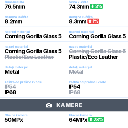
širina kućišta
širina kućišta
76.5
mm
74.3
mm
3
%
debljina kućišta
debljina kućišta
8.2
mm
8.3
mm
1
%
napred materijal
napred materijal
Corning Gorilla Glass 5
Corning Gorilla Glass 5
nazad materijal
nazad materijal
Corning Gorilla Glass 5
Corning Gorilla Glass 5
Plastic/Eco Leather
Plastic/Eco Leather
detalji materijal
detalji materijal
Metal
Metal
zaštita od prašine i vode
zaštita od prašine i vode
IP54
IP54
IP68
IP68
KAMERE
Glavna kamera
Glavna kamera
50
MPx
64
MPx
28
%