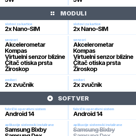
MODULI
slotovi za kartice
slotovi za kartice
2x Nano-SIM
2x Nano-SIM
senzori
senzori
Akcelerometar
Akcelerometar
Kompas
Kompas
Virtuelni senzor blizine
Virtuelni senzor blizine
Čitač otiska prsta
Čitač otiska prsta
Žiroskop
Žiroskop
emiteri
emiteri
2x zvučnik
2x zvučnik
SOFTVER
fabrički operativni sistem
fabrički operativni sistem
Android 14
Android 14
aplikacije sistemski instalirane
aplikacije sistemski instalirane
Samsung Bixby
Samsung Bixby
Samsung Dex
Samsung Dex