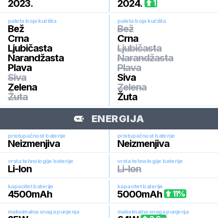
2023
.
2024
.
1
paleta boja kućišta
paleta boja kućišta
Bež
Bež
Crna
Crna
Ljubičasta
Ljubičasta
Narandžasta
Narandžasta
Plava
Plava
Siva
Siva
Zelena
Zelena
Žuta
Žuta
ENERGIJA
pristupačnost baterije
pristupačnost baterije
Neizmenjiva
Neizmenjiva
vrsta tehnologije baterije
vrsta tehnologije baterije
Li-Ion
Li-Ion
kapacitet baterije
kapacitet baterije
4500
mAh
5000
mAh
11
%
maksimalna snaga punjenja
maksimalna snaga punjenja