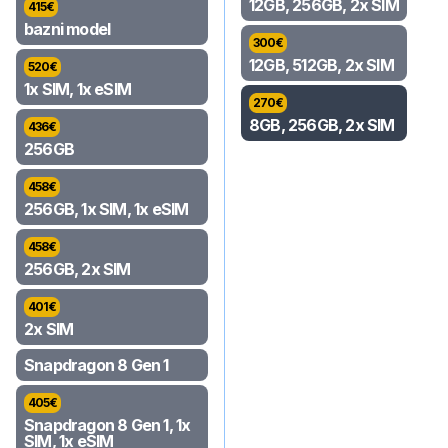
12GB, 256GB, 2x SIM
415
€
bazni model
300
€
12GB, 512GB, 2x SIM
520
€
1x SIM, 1x eSIM
270
€
8GB, 256GB, 2x SIM
436
€
256GB
458
€
256GB, 1x SIM, 1x eSIM
458
€
256GB, 2x SIM
401
€
2x SIM
Snapdragon 8 Gen 1
405
€
Snapdragon 8 Gen 1, 1x
SIM, 1x eSIM