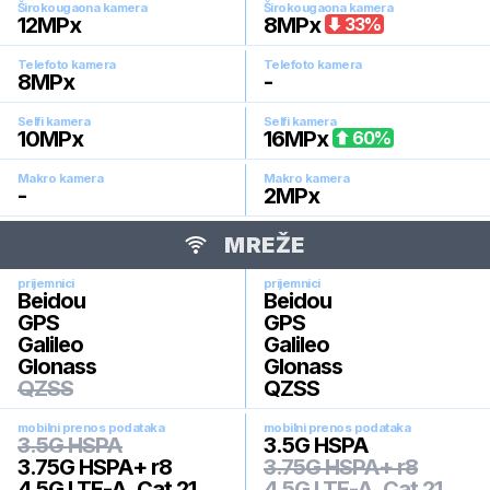
Širokougaona kamera
Širokougaona kamera
12
MPx
8
MPx
33
%
Telefoto kamera
Telefoto kamera
8
MPx
-
Selfi kamera
Selfi kamera
10
MPx
16
MPx
60
%
Makro kamera
Makro kamera
-
2
MPx
MREŽE
prijemnici
prijemnici
Beidou
Beidou
GPS
GPS
Galileo
Galileo
Glonass
Glonass
QZSS
QZSS
mobilni prenos podataka
mobilni prenos podataka
3.5G HSPA
3.5G HSPA
3.75G HSPA+ r8
3.75G HSPA+ r8
4.5G LTE-A, Cat 21
4.5G LTE-A, Cat 21