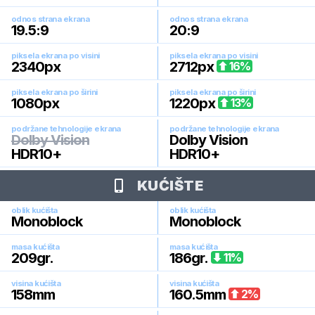
odnos strana ekrana
odnos strana ekrana
19.5:9
20:9
piksela ekrana po visini
piksela ekrana po visini
2340
px
2712
px
16
%
piksela ekrana po širini
piksela ekrana po širini
1080
px
1220
px
13
%
podržane tehnologije ekrana
podržane tehnologije ekrana
Dolby Vision
Dolby Vision
HDR10+
HDR10+
KUĆIŠTE
oblik kućišta
oblik kućišta
Monoblock
Monoblock
masa kućišta
masa kućišta
209
gr.
186
gr.
11
%
visina kućišta
visina kućišta
158
mm
160.5
mm
2
%