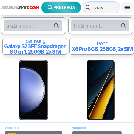
MOBILNI
SVET
.COM
PRETRAGA
Samsung
Poco
Galaxy S23 FE
Snapdragon
X6 Pro
8GB, 256GB, 2x SIM
8 Gen 1, 256GB, 2x SIM
varijante
varijante