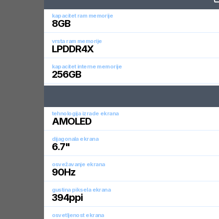
kapacitet ram memorije
8
GB
vrsta ram memorije
LPDDR4X
kapacitet interne memorije
256
GB
tehnologija izrade ekrana
AMOLED
dijagonala ekrana
6.7
"
osvežavanje ekrana
90
Hz
gustina piksela ekrana
394
ppi
osvetljenost ekrana