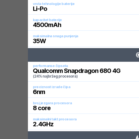
vrsta tehnologije baterije
Li-Po
kapacitet baterije
4500
mAh
maksimalna snaga punjenja
35
W
performanse čipseta
Qualcomm Snapdragon 680 4G
(24% najbržeg procesora)
preciznost izrade čipa
6
nm
broj jezgara procesora
8
core
maksimalni takt procesora
2.4
GHz