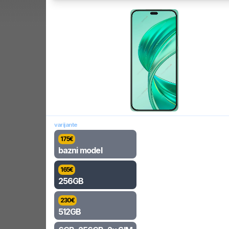
varijante
175
€
bazni model
165
€
256GB
230
€
512GB