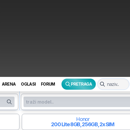
ARENA
OGLASI
FORUM
PRETRAGA
Honor
200 Lite
8GB, 256GB, 2x SIM