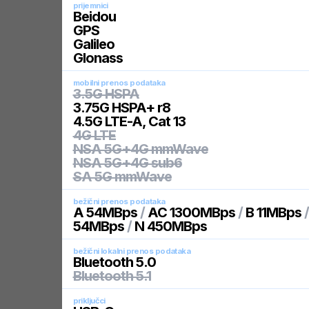
prijemnici
Beidou
GPS
Galileo
Glonass
mobilni prenos podataka
3.5G HSPA
3.75G HSPA+ r8
4.5G LTE-A, Cat 13
4G LTE
NSA 5G+4G mmWave
NSA 5G+4G sub6
SA 5G mmWave
bežični prenos podataka
A 54MBps
/
AC 1300MBps
/
B 11MBps
54MBps
/
N 450MBps
bežični lokalni prenos podataka
Bluetooth 5.0
Bluetooth 5.1
priključci