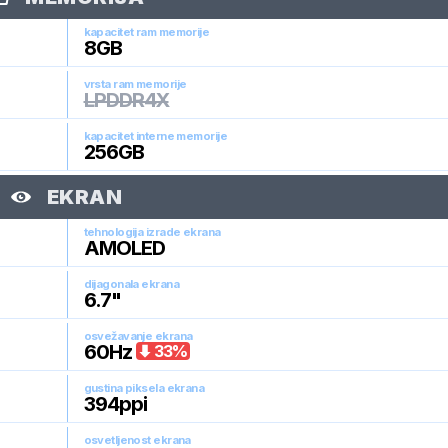
kapacitet ram memorije
8
GB
vrsta ram memorije
LPDDR4X
kapacitet interne memorije
256
GB
EKRAN
tehnologija izrade ekrana
AMOLED
dijagonala ekrana
6.7
"
osvežavanje ekrana
60
Hz
33
%
gustina piksela ekrana
394
ppi
osvetljenost ekrana