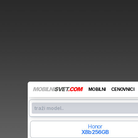
MOBILNI
SVET
.COM
MOBILNI
CENOVNICI
Honor
X8b
256GB