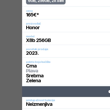
6GB, 256GB, 2x SIM
cena
165
€*
proizvođač
Honor
model
X8b 256GB
pocetak prodaje
2023
.
paleta boja kućišta
Crna
Plava
Srebrna
Zelena
pristupačnost baterije
Neizmenjiva