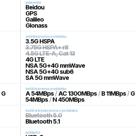
prijemnici
Beidou
GPS
Galileo
Glonass
mobilni prenos podataka
3.5G HSPA
3.75G HSPA+ r8
4.5G LTE-A, Cat 13
4G LTE
NSA 5G+4G mmWave
NSA 5G+4G sub6
SA 5G mmWave
bežični prenos podataka
/
G
A 54MBps
/
AC 1300MBps
/
B 11MBps
/
G
54MBps
/
N 450MBps
bežični lokalni prenos podataka
Bluetooth 5.0
Bluetooth 5.1
priključci