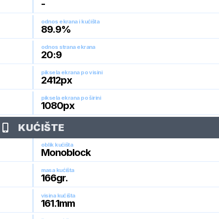
-
odnos ekrana i kućišta
89.9
%
odnos strana ekrana
20:9
piksela ekrana po visini
2412
px
piksela ekrana po širini
1080
px
KUĆIŠTE
oblik kućišta
Monoblock
masa kućišta
166
gr.
visina kućišta
161.1
mm