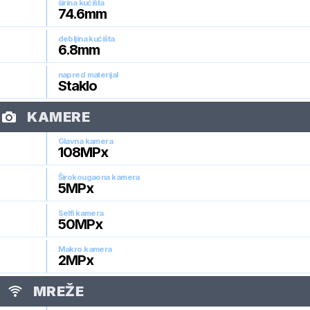
širina kućišta
74.6
mm
debljina kućišta
6.8
mm
napred materijal
Staklo
KAMERE
Glavna kamera
108
MPx
Širokougaona kamera
5
MPx
Selfi kamera
50
MPx
Makro kamera
2
MPx
MREŽE