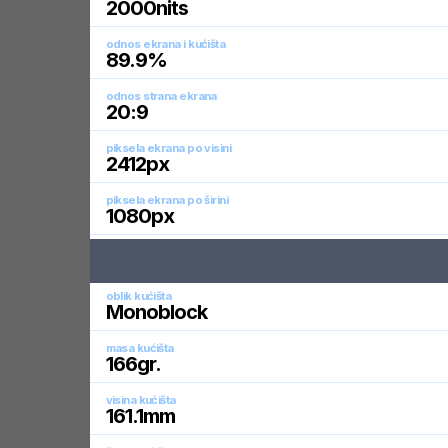
2000
nits
odnos ekrana i kućišta
89.9
%
odnos strana ekrana
20:9
piksela ekrana po visini
2412
px
piksela ekrana po širini
1080
px
oblik kućišta
Monoblock
masa kućišta
166
gr.
visina kućišta
161.1
mm