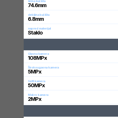
širina kućišta
74.6
mm
debljina kućišta
6.8
mm
napred materijal
Staklo
Glavna kamera
108
MPx
Širokougaona kamera
5
MPx
Selfi kamera
50
MPx
Makro kamera
2
MPx