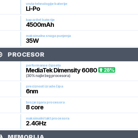
vrsta tehnologije baterije
Li-Po
kapacitet baterije
4500
mAh
maksimalna snaga punjenja
35
W
PROCESOR
performanse čipseta
MediaTek Dimensity 6080
28
%
(30% najbržeg procesora)
preciznost izrade čipa
6
nm
broj jezgara procesora
8
core
maksimalni takt procesora
2.4
GHz
MEMORIJA