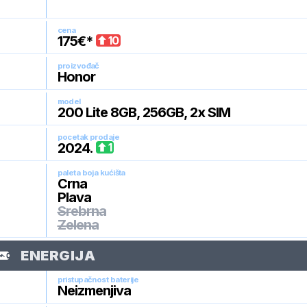
cena
175
€*
10
proizvođač
Honor
model
200 Lite 8GB, 256GB, 2x SIM
pocetak prodaje
2024
.
1
paleta boja kućišta
Crna
Plava
Srebrna
Zelena
ENERGIJA
pristupačnost baterije
Neizmenjiva