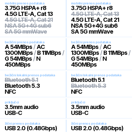
mobilni prenos podataka
mobilni prenos podataka
3.75G HSPA+ r8
3.75G HSPA+ r8
4.5G LTE-A, Cat 13
4.5G LTE-A, Cat 13
4.5G LTE-A, Cat 21
4.5G LTE-A, Cat 21
NSA 5G+4G sub6
NSA 5G+4G sub6
SA 5G mmWave
SA 5G mmWave
bežični prenos podataka
bežični prenos podataka
A 54MBps
/
AC
A 54MBps
/
AC
1300MBps
/
B 11MBps
/
1300MBps
/
B 11MBps
/
G 54MBps
/
N
G 54MBps
/
N
450MBps
450MBps
bežični lokalni prenos podataka
bežični lokalni prenos podataka
Bluetooth 5.1
Bluetooth 5.1
Bluetooth 5.3
Bluetooth 5.3
NFC
NFC
priključci
priključci
3.5mm audio
3.5mm audio
USB-C
USB-C
žični prenos podataka
žični prenos podataka
USB 2.0 (0.48Gbps)
USB 2.0 (0.48Gbps)