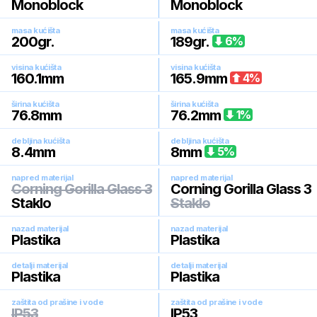
Monoblock
Monoblock
masa kućišta
masa kućišta
200
gr.
189
gr.
6
%
visina kućišta
visina kućišta
160.1
mm
165.9
mm
4
%
širina kućišta
širina kućišta
76.8
mm
76.2
mm
1
%
debljina kućišta
debljina kućišta
8.4
mm
8
mm
5
%
napred materijal
napred materijal
Corning Gorilla Glass 3
Corning Gorilla Glass 3
Staklo
Staklo
nazad materijal
nazad materijal
Plastika
Plastika
detalji materijal
detalji materijal
Plastika
Plastika
zaštita od prašine i vode
zaštita od prašine i vode
IP53
IP53