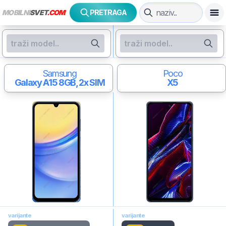
MOBILNI
SVET
.COM
PRETRAGA
Samsung
Poco
Galaxy A15
8GB, 2x SIM
X5
varijante
varijante