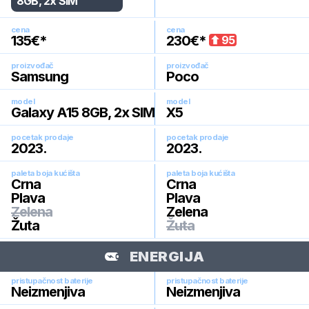
8GB, 2x SIM
cena
cena
135
€*
230
€*
95
proizvođač
proizvođač
Samsung
Poco
model
model
Galaxy A15 8GB, 2x SIM
X5
pocetak prodaje
pocetak prodaje
2023
.
2023
.
paleta boja kućišta
paleta boja kućišta
Crna
Crna
Plava
Plava
Zelena
Zelena
Žuta
Žuta
ENERGIJA
pristupačnost baterije
pristupačnost baterije
Neizmenjiva
Neizmenjiva