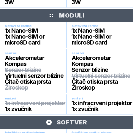
3W
3W
MODULI
slotovi za kartice
slotovi za kartice
1x Nano-SIM
1x Nano-SIM
1x Nano-SIM or
1x Nano-SIM or
microSD card
microSD card
senzori
senzori
Akcelerometar
Akcelerometar
Kompas
Kompas
Senzor blizine
Senzor blizine
Virtuelni senzor blizine
Virtuelni senzor blizine
Čitač otiska prsta
Čitač otiska prsta
Žiroskop
Žiroskop
emiteri
emiteri
1x infracrveni projektor
1x infracrveni projektor
1x zvučnik
1x zvučnik
SOFTVER
fabrički operativni sistem
fabrički operativni sistem