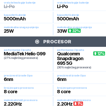
vrsta tehnologije baterije
vrsta tehnologije baterije
Li-Po
Li-Po
kapacitet baterije
kapacitet baterije
5000
mAh
5000
mAh
maksimalna snaga punjenja
maksimalna snaga punjenja
25
W
33
W
32
%
PROCESOR
performanse čipseta
performanse čipseta
MediaTek Helio G99
Qualcomm
12
%
Snapdragon
(27% najbržeg procesora)
695 5G
(30% najbržeg procesora)
preciznost izrade čipa
preciznost izrade čipa
6
nm
6
nm
broj jezgara procesora
broj jezgara procesora
8
core
8
core
maksimalni takt procesora
maksimalni takt procesora
2.22
GHz
2.2
GHz
1
%