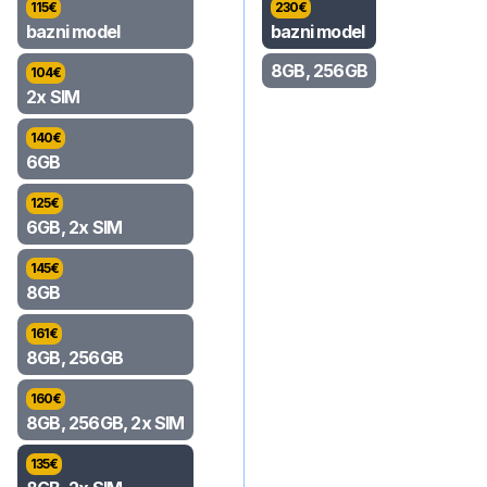
115
€
230
€
bazni model
bazni model
8GB, 256GB
104
€
2x SIM
140
€
6GB
125
€
6GB, 2x SIM
145
€
8GB
161
€
8GB, 256GB
160
€
8GB, 256GB, 2x SIM
135
€