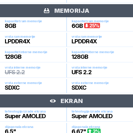
MEMORIJA
kapacitet ram memorije
kapacitet ram memorije
8
GB
6
GB
25
%
vrsta ram memorije
vrsta ram memorije
LPDDR4X
LPDDR4X
kapacitet interne memorije
kapacitet interne memorije
128
GB
128
GB
vrsta interne memorije
vrsta interne memorije
UFS 2.2
UFS 2.2
vrsta externe memorije
vrsta externe memorije
SDXC
SDXC
EKRAN
tehnologija izrade ekrana
tehnologija izrade ekrana
Super AMOLED
Super AMOLED
dijagonala ekrana
dijagonala ekrana
6.5
"
6.67
"
3
%