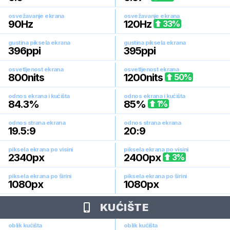
osvežavanje ekrana
osvežavanje ekrana
90
Hz
120
Hz
33
%
gustina piksela ekrana
gustina piksela ekrana
396
ppi
395
ppi
osvetljenost ekrana
osvetljenost ekrana
800
nits
1200
nits
50
%
odnos ekrana i kućišta
odnos ekrana i kućišta
84.3
%
85
%
1
%
odnos strana ekrana
odnos strana ekrana
19.5:9
20:9
piksela ekrana po visini
piksela ekrana po visini
2340
px
2400
px
3
%
piksela ekrana po širini
piksela ekrana po širini
1080
px
1080
px
KUĆIŠTE
oblik kućišta
oblik kućišta