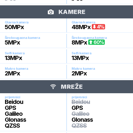
KAMERE
Glavna kamera
Glavna kamera
50
MPx
48
MPx
4
%
Širokougaona kamera
Širokougaona kamera
5
MPx
8
MPx
60
%
Selfi kamera
Selfi kamera
13
MPx
13
MPx
Makro kamera
Makro kamera
2
MPx
2
MPx
MREŽE
prijemnici
prijemnici
Beidou
Beidou
GPS
GPS
Galileo
Galileo
Glonass
Glonass
QZSS
QZSS