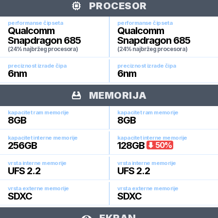
PROCESOR
performanse čipseta
performanse čipseta
Qualcomm
Qualcomm
Snapdragon 685
Snapdragon 685
(24% najbržeg procesora)
(24% najbržeg procesora)
preciznost izrade čipa
preciznost izrade čipa
6
nm
6
nm
MEMORIJA
kapacitet ram memorije
kapacitet ram memorije
8
GB
8
GB
kapacitet interne memorije
kapacitet interne memorije
256
GB
128
GB
50
%
vrsta interne memorije
vrsta interne memorije
UFS 2.2
UFS 2.2
vrsta externe memorije
vrsta externe memorije
SDXC
SDXC