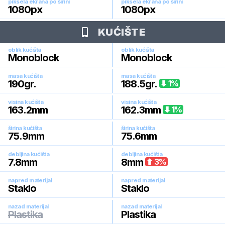
piksela ekrana po širini
piksela ekrana po širini
1080
px
1080
px
KUĆIŠTE
oblik kućišta
oblik kućišta
Monoblock
Monoblock
masa kućišta
masa kućišta
190
gr.
188.5
gr.
1
%
visina kućišta
visina kućišta
163.2
mm
162.3
mm
1
%
širina kućišta
širina kućišta
75.9
mm
75.6
mm
debljina kućišta
debljina kućišta
7.8
mm
8
mm
3
%
napred materijal
napred materijal
Staklo
Staklo
nazad materijal
nazad materijal
Plastika
Plastika