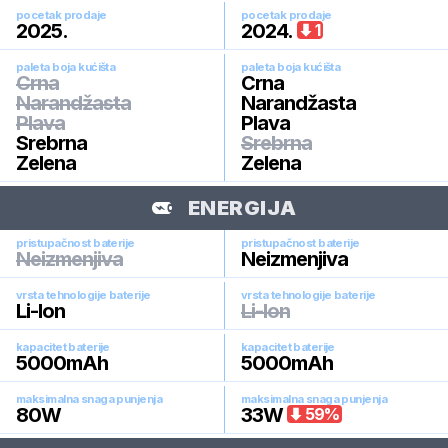
pocetak prodaje
pocetak prodaje
2025
.
2024
.
1
paleta boja kućišta
paleta boja kućišta
Crna
Crna
Narandžasta
Narandžasta
Plava
Plava
Srebrna
Srebrna
Zelena
Zelena
ENERGIJA
pristupačnost baterije
pristupačnost baterije
Neizmenjiva
Neizmenjiva
vrsta tehnologije baterije
vrsta tehnologije baterije
Li-Ion
Li-Ion
kapacitet baterije
kapacitet baterije
5000
mAh
5000
mAh
maksimalna snaga punjenja
maksimalna snaga punjenja
80
W
33
W
59
%