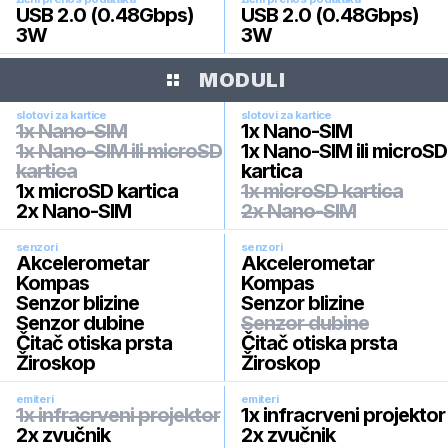
USB 2.0 (0.48Gbps)
USB 2.0 (0.48Gbps)
3W
3W
MODULI
slotovi za kartice
slotovi za kartice
1x Nano-SIM
1x Nano-SIM
1x Nano-SIM ili microSD
1x Nano-SIM ili microSD
kartica
kartica
1x microSD kartica
1x microSD kartica
2x Nano-SIM
2x Nano-SIM
senzori
senzori
Akcelerometar
Akcelerometar
Kompas
Kompas
Senzor blizine
Senzor blizine
Senzor dubine
Senzor dubine
Čitač otiska prsta
Čitač otiska prsta
Žiroskop
Žiroskop
emiteri
emiteri
1x infracrveni projektor
1x infracrveni projektor
2x zvučnik
2x zvučnik