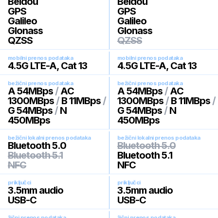
Beidou
Beidou
GPS
GPS
Galileo
Galileo
Glonass
Glonass
QZSS
QZSS
mobilni prenos podataka
mobilni prenos podataka
4.5G LTE-A, Cat 13
4.5G LTE-A, Cat 13
bežični prenos podataka
bežični prenos podataka
A 54MBps
/
AC
A 54MBps
/
AC
1300MBps
/
B 11MBps
/
1300MBps
/
B 11MBps
/
G 54MBps
/
N
G 54MBps
/
N
450MBps
450MBps
bežični lokalni prenos podataka
bežični lokalni prenos podataka
Bluetooth 5.0
Bluetooth 5.0
Bluetooth 5.1
Bluetooth 5.1
NFC
NFC
priključci
priključci
3.5mm audio
3.5mm audio
USB-C
USB-C
žični prenos podataka
žični prenos podataka