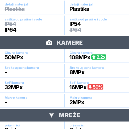
detalji materijal
detalji materijal
Plastika
Plastika
zaštita od prašine i vode
zaštita od prašine i vode
IP54
IP54
IP64
IP64
KAMERE
Glavna kamera
Glavna kamera
50
MPx
108
MPx
2.2
x
Širokougaona kamera
Širokougaona kamera
-
8
MPx
Selfi kamera
Selfi kamera
32
MPx
16
MPx
50
%
Makro kamera
Makro kamera
-
2
MPx
MREŽE
prijemnici
prijemnici