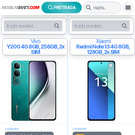
MOBILNI
SVET
.COM
PRETRAGA
Vivo
Xiaomi
Y200 4G
8GB, 256GB, 2x
Redmi Note 13 4G
8GB,
SIM
128GB, 2x SIM
varijante
varijante