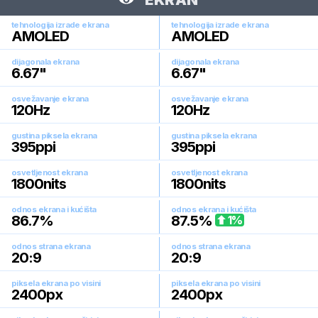
EKRAN
tehnologija izrade ekrana
tehnologija izrade ekrana
AMOLED
AMOLED
dijagonala ekrana
dijagonala ekrana
6.67
"
6.67
"
osvežavanje ekrana
osvežavanje ekrana
120
Hz
120
Hz
gustina piksela ekrana
gustina piksela ekrana
395
ppi
395
ppi
osvetljenost ekrana
osvetljenost ekrana
1800
nits
1800
nits
odnos ekrana i kućišta
odnos ekrana i kućišta
86.7
%
87.5
%
1
%
odnos strana ekrana
odnos strana ekrana
20:9
20:9
piksela ekrana po visini
piksela ekrana po visini
2400
px
2400
px