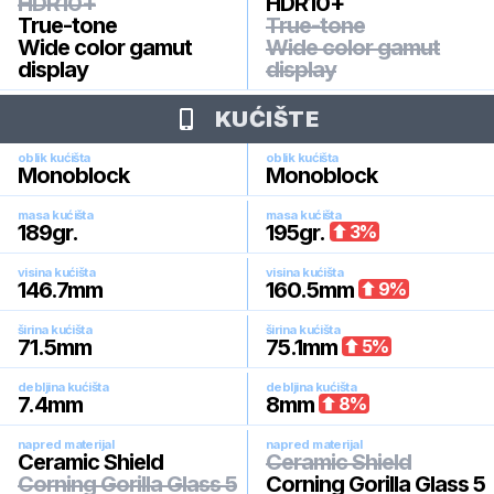
HDR10+
HDR10+
True-tone
True-tone
Wide color gamut
Wide color gamut
display
display
KUĆIŠTE
oblik kućišta
oblik kućišta
Monoblock
Monoblock
masa kućišta
masa kućišta
189
gr.
195
gr.
3
%
visina kućišta
visina kućišta
146.7
mm
160.5
mm
9
%
širina kućišta
širina kućišta
71.5
mm
75.1
mm
5
%
debljina kućišta
debljina kućišta
7.4
mm
8
mm
8
%
napred materijal
napred materijal
Ceramic Shield
Ceramic Shield
Corning Gorilla Glass 5
Corning Gorilla Glass 5