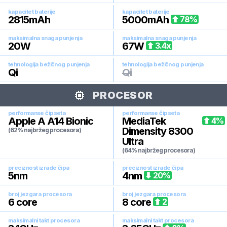
kapacitet baterije
kapacitet baterije
2815
mAh
5000
mAh
78
%
maksimalna snaga punjenja
maksimalna snaga punjenja
20
W
67
W
3.4
x
tehnologija bežičnog punjenja
tehnologija bežičnog punjenja
Qi
Qi
PROCESOR
performanse čipseta
performanse čipseta
Apple A A14 Bionic
MediaTek
4
%
Dimensity 8300
(62% najbržeg procesora)
Ultra
(64% najbržeg procesora)
preciznost izrade čipa
preciznost izrade čipa
5
nm
4
nm
20
%
broj jezgara procesora
broj jezgara procesora
6
core
8
core
2
maksimalni takt procesora
maksimalni takt procesora