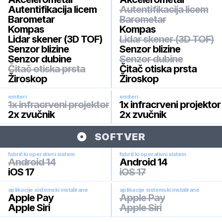
Autentifikacija licem
Autentifikacija licem
Barometar
Barometar
Kompas
Kompas
Lidar skener (3D TOF)
Lidar skener (3D TOF)
Senzor blizine
Senzor blizine
Senzor dubine
Senzor dubine
Čitač otiska prsta
Čitač otiska prsta
Žiroskop
Žiroskop
emiteri
emiteri
1x infracrveni projektor
1x infracrveni projektor
2x zvučnik
2x zvučnik
SOFTVER
fabrički operativni sistem
fabrički operativni sistem
Android 14
Android 14
iOS 17
iOS 17
aplikacije sistemski instalirane
aplikacije sistemski instalirane
Apple Pay
Apple Pay
Apple Siri
Apple Siri