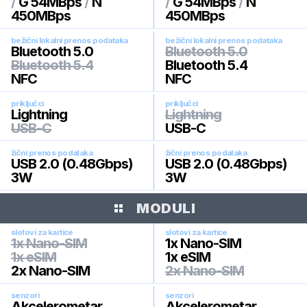
/
G 54MBps
/
N
/
G 54MBps
/
N
450MBps
450MBps
bežični lokalni prenos podataka
bežični lokalni prenos podataka
Bluetooth 5.0
Bluetooth 5.0
Bluetooth 5.4
Bluetooth 5.4
NFC
NFC
priključci
priključci
Lightning
Lightning
USB-C
USB-C
žični prenos podataka
žični prenos podataka
USB 2.0 (0.48Gbps)
USB 2.0 (0.48Gbps)
3W
3W
MODULI
slotovi za kartice
slotovi za kartice
1x Nano-SIM
1x Nano-SIM
1x eSIM
1x eSIM
2x Nano-SIM
2x Nano-SIM
senzori
senzori
Akcelerometar
Akcelerometar