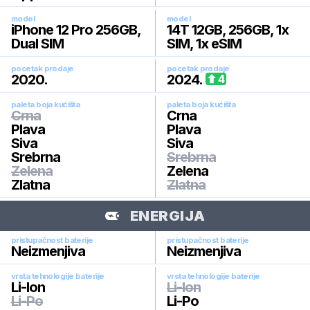
model
model
iPhone 12 Pro 256GB,
14T 12GB, 256GB, 1x
Dual SIM
SIM, 1x eSIM
pocetak prodaje
pocetak prodaje
2020
.
2024
.
4
paleta boja kućišta
paleta boja kućišta
Crna
Crna
Plava
Plava
Siva
Siva
Srebrna
Srebrna
Zelena
Zelena
Zlatna
Zlatna
ENERGIJA
pristupačnost baterije
pristupačnost baterije
Neizmenjiva
Neizmenjiva
vrsta tehnologije baterije
vrsta tehnologije baterije
Li-Ion
Li-Ion
Li-Po
Li-Po