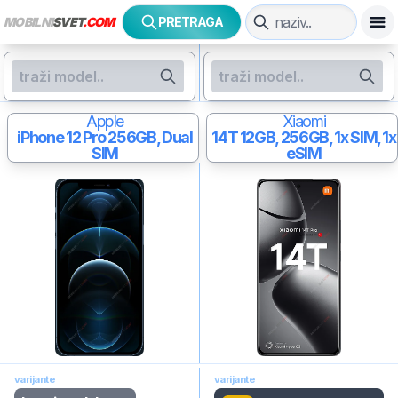
MOBILNI
SVET
.COM
PRETRAGA
Apple
Xiaomi
iPhone 12 Pro
256GB, Dual
14T
12GB, 256GB, 1x SIM, 1x
SIM
eSIM
varijante
varijante