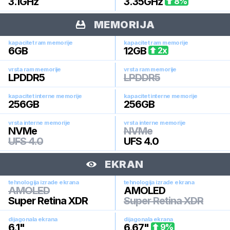
3.1
GHz
3.35
GHz
8
%
MEMORIJA
kapacitet ram memorije
kapacitet ram memorije
6
GB
12
GB
2
x
vrsta ram memorije
vrsta ram memorije
LPDDR5
LPDDR5
kapacitet interne memorije
kapacitet interne memorije
256
GB
256
GB
vrsta interne memorije
vrsta interne memorije
NVMe
NVMe
UFS 4.0
UFS 4.0
EKRAN
tehnologija izrade ekrana
tehnologija izrade ekrana
AMOLED
AMOLED
Super Retina XDR
Super Retina XDR
dijagonala ekrana
dijagonala ekrana
6.1
"
6.67
"
9
%