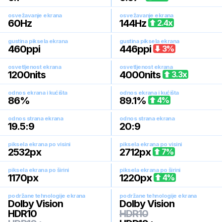
osvežavanje ekrana
osvežavanje ekrana
60
Hz
144
Hz
2.4
x
gustina piksela ekrana
gustina piksela ekrana
460
ppi
446
ppi
3
%
osvetljenost ekrana
osvetljenost ekrana
1200
nits
4000
nits
3.3
x
odnos ekrana i kućišta
odnos ekrana i kućišta
86
%
89.1
%
4
%
odnos strana ekrana
odnos strana ekrana
19.5:9
20:9
piksela ekrana po visini
piksela ekrana po visini
2532
px
2712
px
7
%
piksela ekrana po širini
piksela ekrana po širini
1170
px
1220
px
4
%
podržane tehnologije ekrana
podržane tehnologije ekrana
Dolby Vision
Dolby Vision
HDR10
HDR10