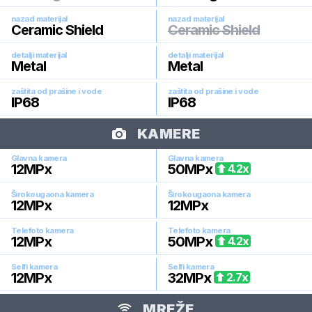
nazad materijal
nazad materijal
Ceramic Shield
Ceramic Shield
detalji materijal
detalji materijal
Metal
Metal
zaštita od prašine i vode
zaštita od prašine i vode
IP68
IP68
KAMERE
Glavna kamera
Glavna kamera
12
MPx
50
MPx
4.2
x
Širokougaona kamera
Širokougaona kamera
12
MPx
12
MPx
Telefoto kamera
Telefoto kamera
12
MPx
50
MPx
4.2
x
Selfi kamera
Selfi kamera
12
MPx
32
MPx
2.7
x
MREŽE