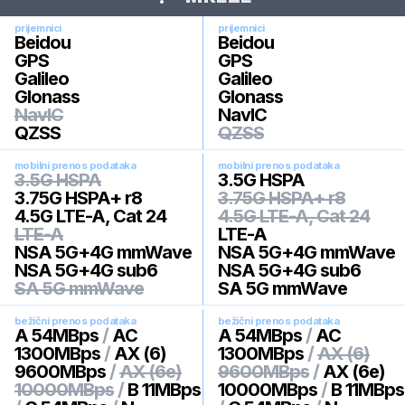
prijemnici
prijemnici
Beidou
Beidou
GPS
GPS
Galileo
Galileo
Glonass
Glonass
NavIC
NavIC
QZSS
QZSS
mobilni prenos podataka
mobilni prenos podataka
3.5G HSPA
3.5G HSPA
3.75G HSPA+ r8
3.75G HSPA+ r8
4.5G LTE-A, Cat 24
4.5G LTE-A, Cat 24
LTE-A
LTE-A
NSA 5G+4G mmWave
NSA 5G+4G mmWave
NSA 5G+4G sub6
NSA 5G+4G sub6
SA 5G mmWave
SA 5G mmWave
bežični prenos podataka
bežični prenos podataka
A 54MBps
/
AC
A 54MBps
/
AC
1300MBps
/
AX (6)
1300MBps
/
AX (6)
9600MBps
/
AX (6e)
9600MBps
/
AX (6e)
10000MBps
/
B 11MBps
10000MBps
/
B 11MBps