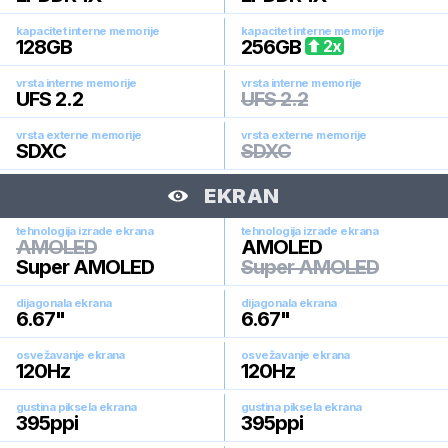
kapacitet interne memorije
kapacitet interne memorije
128
GB
256
GB
2
x
vrsta interne memorije
vrsta interne memorije
UFS 2.2
UFS 2.2
vrsta externe memorije
vrsta externe memorije
SDXC
SDXC
EKRAN
tehnologija izrade ekrana
tehnologija izrade ekrana
AMOLED
AMOLED
Super AMOLED
Super AMOLED
dijagonala ekrana
dijagonala ekrana
6.67
"
6.67
"
osvežavanje ekrana
osvežavanje ekrana
120
Hz
120
Hz
gustina piksela ekrana
gustina piksela ekrana
395
ppi
395
ppi