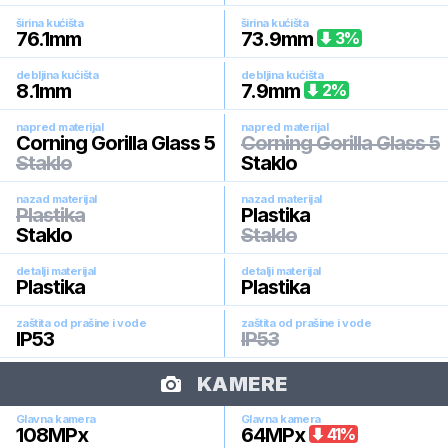
širina kućišta
širina kućišta
76.1
mm
73.9
mm
3
%
debljina kućišta
debljina kućišta
8.1
mm
7.9
mm
2
%
napred materijal
napred materijal
Corning Gorilla Glass 5
Corning Gorilla Glass 5
Staklo
Staklo
nazad materijal
nazad materijal
Plastika
Plastika
Staklo
Staklo
detalji materijal
detalji materijal
Plastika
Plastika
zaštita od prašine i vode
zaštita od prašine i vode
IP53
IP53
KAMERE
Glavna kamera
Glavna kamera
108
MPx
64
MPx
41
%