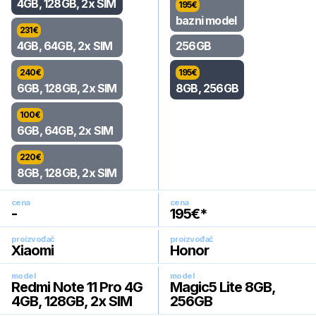
4GB, 128GB, 2x SIM
195
€
bazni model
231
€
4GB, 64GB, 2x SIM
256GB
240
€
195
€
6GB, 128GB, 2x SIM
8GB, 256GB
100
€
6GB, 64GB, 2x SIM
220
€
8GB, 128GB, 2x SIM
cena
cena
-
195
€*
proizvođač
proizvođač
Xiaomi
Honor
model
model
Redmi Note 11 Pro 4G
Magic5 Lite 8GB,
4GB, 128GB, 2x SIM
256GB