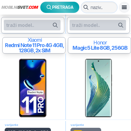
MOBILNI
SVET
.COM
PRETRAGA
Xiaomi
Honor
Redmi Note 11 Pro 4G
4GB,
Magic5 Lite
8GB, 256GB
128GB, 2x SIM
varijante
varijante