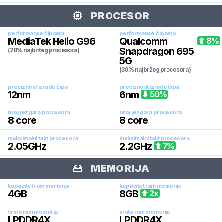
PROCESOR
performanse čipseta
performanse čipseta
MediaTek Helio G96
Qualcomm
8
%
Snapdragon 695
(28% najbržeg procesora)
5G
(30% najbržeg procesora)
preciznost izrade čipa
preciznost izrade čipa
12
nm
6
nm
50
%
broj jezgara procesora
broj jezgara procesora
8
core
8
core
maksimalni takt procesora
maksimalni takt procesora
2.05
GHz
2.2
GHz
7
%
MEMORIJA
kapacitet ram memorije
kapacitet ram memorije
4
GB
8
GB
2
x
vrsta ram memorije
vrsta ram memorije
LPDDR4X
LPDDR4X