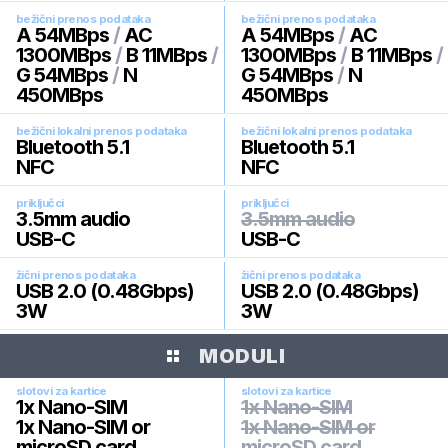
bežični prenos podataka
bežični prenos podataka
A 54MBps
/
AC
A 54MBps
/
AC
1300MBps
/
B 11MBps
/
1300MBps
/
B 11MBps
/
G 54MBps
/
N
G 54MBps
/
N
450MBps
450MBps
bežični lokalni prenos podataka
bežični lokalni prenos podataka
Bluetooth 5.1
Bluetooth 5.1
NFC
NFC
priključci
priključci
3.5mm audio
3.5mm audio
USB-C
USB-C
žični prenos podataka
žični prenos podataka
USB 2.0 (0.48Gbps)
USB 2.0 (0.48Gbps)
3W
3W
MODULI
slotovi za kartice
slotovi za kartice
1x Nano-SIM
1x Nano-SIM
1x Nano-SIM or
1x Nano-SIM or
microSD card
microSD card