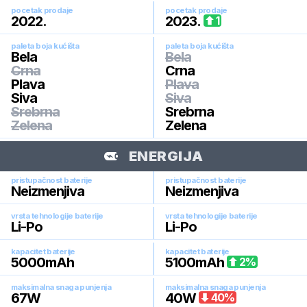
pocetak prodaje
pocetak prodaje
2022
.
2023
.
1
paleta boja kućišta
paleta boja kućišta
Bela
Bela
Crna
Crna
Plava
Plava
Siva
Siva
Srebrna
Srebrna
Zelena
Zelena
ENERGIJA
pristupačnost baterije
pristupačnost baterije
Neizmenjiva
Neizmenjiva
vrsta tehnologije baterije
vrsta tehnologije baterije
Li-Po
Li-Po
kapacitet baterije
kapacitet baterije
5000
mAh
5100
mAh
2
%
maksimalna snaga punjenja
maksimalna snaga punjenja
67
W
40
W
40
%