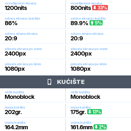
osvetljenost ekrana
osvetljenost ekrana
1200
nits
800
nits
33
%
odnos ekrana i kućišta
odnos ekrana i kućišta
86
%
89.9
%
5
%
odnos strana ekrana
odnos strana ekrana
20:9
20:9
piksela ekrana po visini
piksela ekrana po visini
2400
px
2400
px
piksela ekrana po širini
piksela ekrana po širini
1080
px
1080
px
KUĆIŠTE
oblik kućišta
oblik kućišta
Monoblock
Monoblock
masa kućišta
masa kućišta
202
gr.
175
gr.
13
%
visina kućišta
visina kućišta
164.2
mm
161.6
mm
2
%