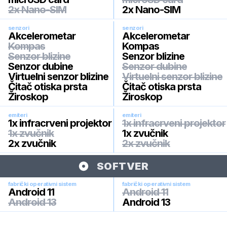
2x Nano-SIM
2x Nano-SIM
senzori
senzori
Akcelerometar
Akcelerometar
Kompas
Kompas
Senzor blizine
Senzor blizine
Senzor dubine
Senzor dubine
Virtuelni senzor blizine
Virtuelni senzor blizine
Čitač otiska prsta
Čitač otiska prsta
Žiroskop
Žiroskop
emiteri
emiteri
1x infracrveni projektor
1x infracrveni projektor
1x zvučnik
1x zvučnik
2x zvučnik
2x zvučnik
SOFTVER
fabrički operativni sistem
fabrički operativni sistem
Android 11
Android 11
Android 13
Android 13