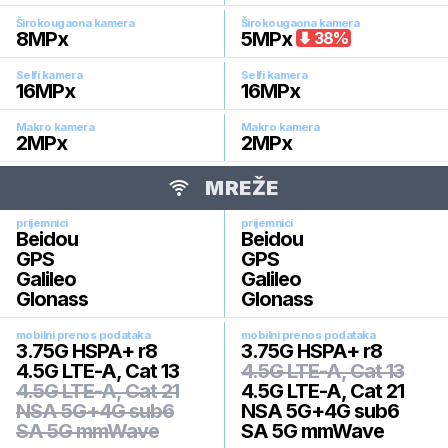
Širokougaona kamera
Širokougaona kamera
8
MPx
5
MPx
38
%
Selfi kamera
Selfi kamera
16
MPx
16
MPx
Makro kamera
Makro kamera
2
MPx
2
MPx
MREŽE
prijemnici
prijemnici
Beidou
Beidou
GPS
GPS
Galileo
Galileo
Glonass
Glonass
mobilni prenos podataka
mobilni prenos podataka
3.75G HSPA+ r8
3.75G HSPA+ r8
4.5G LTE-A, Cat 13
4.5G LTE-A, Cat 13
4.5G LTE-A, Cat 21
4.5G LTE-A, Cat 21
NSA 5G+4G sub6
NSA 5G+4G sub6
SA 5G mmWave
SA 5G mmWave