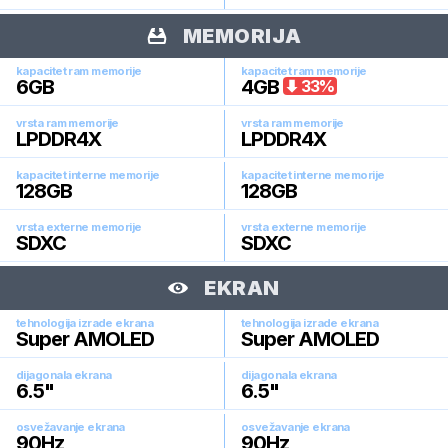
MEMORIJA
kapacitet ram memorije
kapacitet ram memorije
6
GB
4
GB
33
%
vrsta ram memorije
vrsta ram memorije
LPDDR4X
LPDDR4X
kapacitet interne memorije
kapacitet interne memorije
128
GB
128
GB
vrsta externe memorije
vrsta externe memorije
SDXC
SDXC
EKRAN
tehnologija izrade ekrana
tehnologija izrade ekrana
Super AMOLED
Super AMOLED
dijagonala ekrana
dijagonala ekrana
6.5
"
6.5
"
osvežavanje ekrana
osvežavanje ekrana
90
Hz
90
Hz