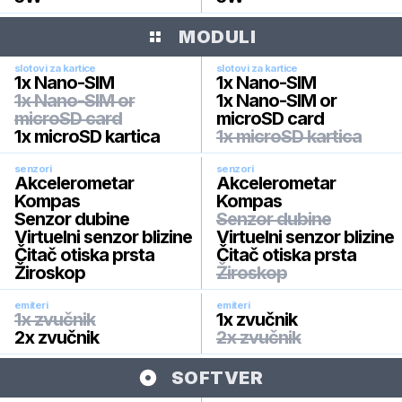
MODULI
slotovi za kartice
slotovi za kartice
1x Nano-SIM
1x Nano-SIM
1x Nano-SIM or
1x Nano-SIM or
microSD card
microSD card
1x microSD kartica
1x microSD kartica
senzori
senzori
Akcelerometar
Akcelerometar
Kompas
Kompas
Senzor dubine
Senzor dubine
Virtuelni senzor blizine
Virtuelni senzor blizine
Čitač otiska prsta
Čitač otiska prsta
Žiroskop
Žiroskop
emiteri
emiteri
1x zvučnik
1x zvučnik
2x zvučnik
2x zvučnik
SOFTVER