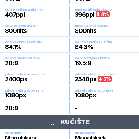
gustina piksela ekrana
gustina piksela ekrana
407
ppi
396
ppi
3
%
osvetljenost ekrana
osvetljenost ekrana
800
nits
800
nits
odnos ekrana i kućišta
odnos ekrana i kućišta
84.1
%
84.3
%
odnos strana ekrana
odnos strana ekrana
20:9
19.5:9
piksela ekrana po visini
piksela ekrana po visini
2400
px
2340
px
3
%
piksela ekrana po širini
piksela ekrana po širini
1080
px
1080
px
20:9
-
KUĆIŠTE
oblik kućišta
oblik kućišta
Monoblock
Monoblock