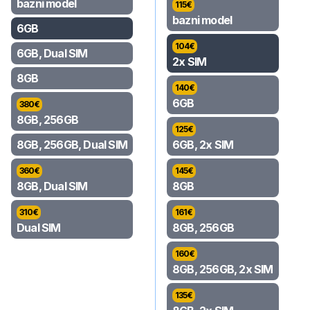
bazni model
115
€
bazni model
6GB
104
€
6GB, Dual SIM
2x SIM
8GB
140
€
6GB
380
€
8GB, 256GB
125
€
8GB, 256GB, Dual SIM
6GB, 2x SIM
360
€
145
€
8GB, Dual SIM
8GB
310
€
161
€
Dual SIM
8GB, 256GB
160
€
8GB, 256GB, 2x SIM
135
€