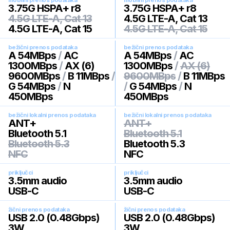
mobilni prenos podataka
mobilni prenos podataka
3.75G HSPA+ r8
3.75G HSPA+ r8
4.5G LTE-A, Cat 13
4.5G LTE-A, Cat 13
4.5G LTE-A, Cat 15
4.5G LTE-A, Cat 15
bežični prenos podataka
bežični prenos podataka
A 54MBps
/
AC
A 54MBps
/
AC
1300MBps
/
AX (6)
1300MBps
/
AX (6)
9600MBps
/
B 11MBps
/
9600MBps
/
B 11MBps
G 54MBps
/
N
/
G 54MBps
/
N
450MBps
450MBps
bežični lokalni prenos podataka
bežični lokalni prenos podataka
ANT+
ANT+
Bluetooth 5.1
Bluetooth 5.1
Bluetooth 5.3
Bluetooth 5.3
NFC
NFC
priključci
priključci
3.5mm audio
3.5mm audio
USB-C
USB-C
žični prenos podataka
žični prenos podataka
USB 2.0 (0.48Gbps)
USB 2.0 (0.48Gbps)
3W
3W