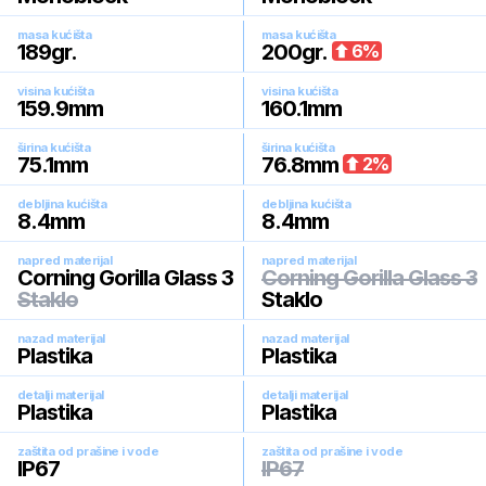
masa kućišta
masa kućišta
189
gr.
200
gr.
6
%
visina kućišta
visina kućišta
159.9
mm
160.1
mm
širina kućišta
širina kućišta
75.1
mm
76.8
mm
2
%
debljina kućišta
debljina kućišta
8.4
mm
8.4
mm
napred materijal
napred materijal
Corning Gorilla Glass 3
Corning Gorilla Glass 3
Staklo
Staklo
nazad materijal
nazad materijal
Plastika
Plastika
detalji materijal
detalji materijal
Plastika
Plastika
zaštita od prašine i vode
zaštita od prašine i vode
IP67
IP67