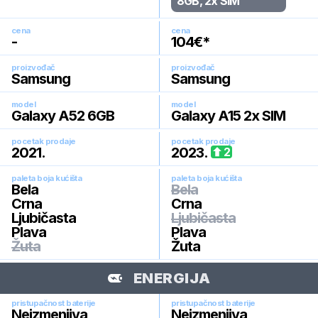
8GB, 2x SIM
cena
cena
-
104
€*
proizvođač
proizvođač
Samsung
Samsung
model
model
Galaxy A52 6GB
Galaxy A15 2x SIM
pocetak prodaje
pocetak prodaje
2021
.
2023
.
2
paleta boja kućišta
paleta boja kućišta
Bela
Bela
Crna
Crna
Ljubičasta
Ljubičasta
Plava
Plava
Žuta
Žuta
ENERGIJA
pristupačnost baterije
pristupačnost baterije
Neizmenjiva
Neizmenjiva