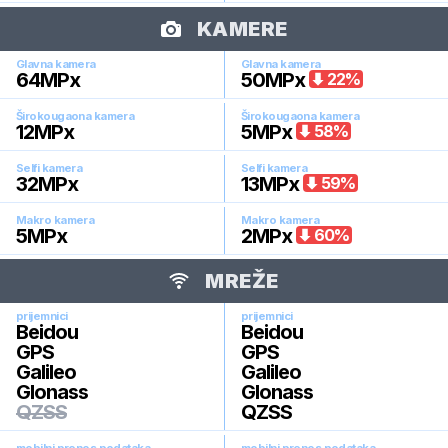
KAMERE
Glavna kamera
Glavna kamera
64
MPx
50
MPx
22
%
Širokougaona kamera
Širokougaona kamera
12
MPx
5
MPx
58
%
Selfi kamera
Selfi kamera
32
MPx
13
MPx
59
%
Makro kamera
Makro kamera
5
MPx
2
MPx
60
%
MREŽE
prijemnici
prijemnici
Beidou
Beidou
GPS
GPS
Galileo
Galileo
Glonass
Glonass
QZSS
QZSS