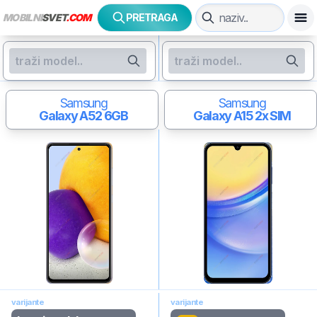
MOBILNI
SVET
.COM
PRETRAGA
Samsung
Samsung
Galaxy A52
6GB
Galaxy A15
2x SIM
varijante
varijante