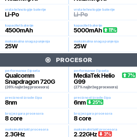
vrsta tehnologije baterije
vrsta tehnologije baterije
Li-Po
Li-Po
kapacitet baterije
kapacitet baterije
4500
mAh
5000
mAh
11
%
maksimalna snaga punjenja
maksimalna snaga punjenja
25
W
25
W
PROCESOR
performanse čipseta
performanse čipseta
Qualcomm
MediaTek Helio
7
%
Snapdragon 720G
G99
(26% najbržeg procesora)
(27% najbržeg procesora)
preciznost izrade čipa
preciznost izrade čipa
8
nm
6
nm
25
%
broj jezgara procesora
broj jezgara procesora
8
core
8
core
maksimalni takt procesora
maksimalni takt procesora
2.3
GHz
2.22
GHz
3
%