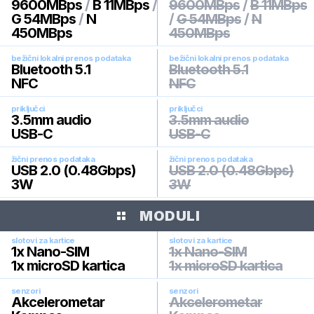
9600MBps
/
B 11MBps
/
9600MBps
/
B 11MBps
G 54MBps
/
N
/
G 54MBps
/
N
450MBps
450MBps
bežični lokalni prenos podataka
bežični lokalni prenos podataka
Bluetooth 5.1
Bluetooth 5.1
NFC
NFC
priključci
priključci
3.5mm audio
3.5mm audio
USB-C
USB-C
žični prenos podataka
žični prenos podataka
USB 2.0 (0.48Gbps)
USB 2.0 (0.48Gbps)
3W
3W
MODULI
slotovi za kartice
slotovi za kartice
1x Nano-SIM
1x Nano-SIM
1x microSD kartica
1x microSD kartica
senzori
senzori
Akcelerometar
Akcelerometar