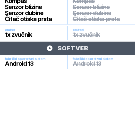
Kompas
Kompas
Senzor blizine
Senzor blizine
Senzor dubine
Senzor dubine
Čitač otiska prsta
Čitač otiska prsta
emiteri
emiteri
1x zvučnik
1x zvučnik
SOFTVER
fabrički operativni sistem
fabrički operativni sistem
Android 13
Android 13