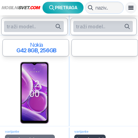
MOBILNI
SVET
.COM
PRETRAGA
Nokia
G42
8GB, 256GB
varijante
varijante