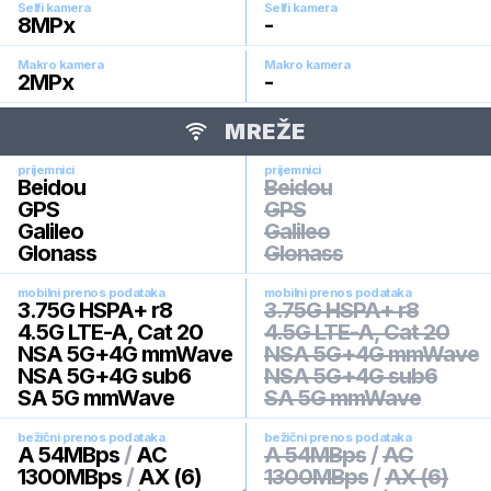
Selfi kamera
Selfi kamera
8
MPx
-
Makro kamera
Makro kamera
2
MPx
-
MREŽE
prijemnici
prijemnici
Beidou
Beidou
GPS
GPS
Galileo
Galileo
Glonass
Glonass
mobilni prenos podataka
mobilni prenos podataka
3.75G HSPA+ r8
3.75G HSPA+ r8
4.5G LTE-A, Cat 20
4.5G LTE-A, Cat 20
NSA 5G+4G mmWave
NSA 5G+4G mmWave
NSA 5G+4G sub6
NSA 5G+4G sub6
SA 5G mmWave
SA 5G mmWave
bežični prenos podataka
bežični prenos podataka
A 54MBps
/
AC
A 54MBps
/
AC
1300MBps
/
AX (6)
1300MBps
/
AX (6)