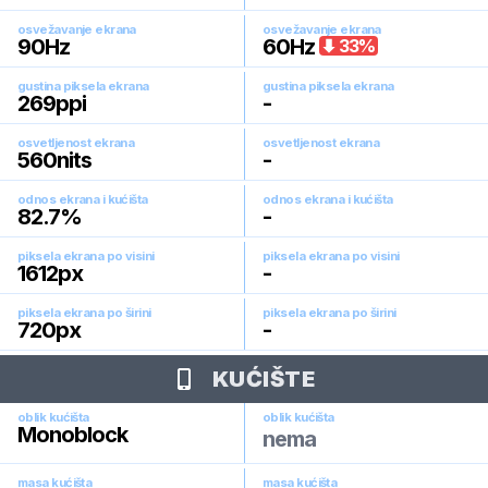
osvežavanje ekrana
osvežavanje ekrana
90
Hz
60
Hz
33
%
gustina piksela ekrana
gustina piksela ekrana
269
ppi
-
osvetljenost ekrana
osvetljenost ekrana
560
nits
-
odnos ekrana i kućišta
odnos ekrana i kućišta
82.7
%
-
piksela ekrana po visini
piksela ekrana po visini
1612
px
-
piksela ekrana po širini
piksela ekrana po širini
720
px
-
KUĆIŠTE
oblik kućišta
oblik kućišta
Monoblock
nema
masa kućišta
masa kućišta