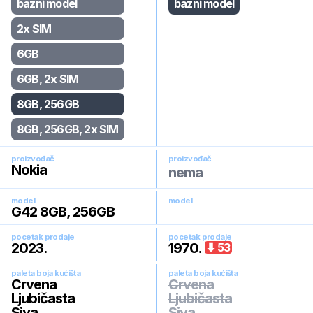
bazni model
bazni model
2x SIM
6GB
6GB, 2x SIM
8GB, 256GB
8GB, 256GB, 2x SIM
proizvođač
proizvođač
Nokia
nema
model
model
G42 8GB, 256GB
pocetak prodaje
pocetak prodaje
2023
.
1970
.
53
paleta boja kućišta
paleta boja kućišta
Crvena
Crvena
Ljubičasta
Ljubičasta
Siva
Siva