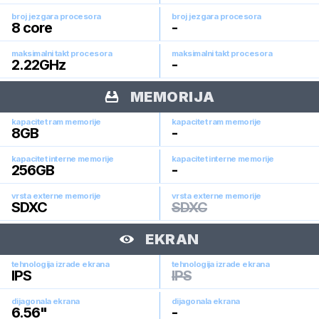
broj jezgara procesora
broj jezgara procesora
8
core
-
maksimalni takt procesora
maksimalni takt procesora
2.22
GHz
-
MEMORIJA
kapacitet ram memorije
kapacitet ram memorije
8
GB
-
kapacitet interne memorije
kapacitet interne memorije
256
GB
-
vrsta externe memorije
vrsta externe memorije
SDXC
SDXC
EKRAN
tehnologija izrade ekrana
tehnologija izrade ekrana
IPS
IPS
dijagonala ekrana
dijagonala ekrana
6.56
"
-