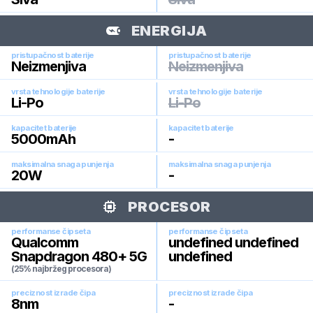
ENERGIJA
pristupačnost baterije
pristupačnost baterije
Neizmenjiva
Neizmenjiva
vrsta tehnologije baterije
vrsta tehnologije baterije
Li-Po
Li-Po
kapacitet baterije
kapacitet baterije
5000
mAh
-
maksimalna snaga punjenja
maksimalna snaga punjenja
20
W
-
PROCESOR
performanse čipseta
performanse čipseta
Qualcomm
undefined undefined
Snapdragon 480+ 5G
undefined
(25% najbržeg procesora)
preciznost izrade čipa
preciznost izrade čipa
8
nm
-