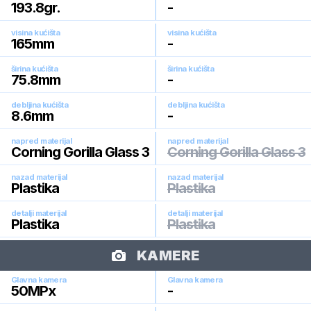
193.8
gr.
-
visina kućišta
visina kućišta
165
mm
-
širina kućišta
širina kućišta
75.8
mm
-
debljina kućišta
debljina kućišta
8.6
mm
-
napred materijal
napred materijal
Corning Gorilla Glass 3
Corning Gorilla Glass 3
nazad materijal
nazad materijal
Plastika
Plastika
detalji materijal
detalji materijal
Plastika
Plastika
KAMERE
Glavna kamera
Glavna kamera
50
MPx
-