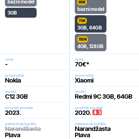
bazni model
60
€
bazni model
3GB
70
€
3GB, 64GB
150
€
4GB, 128GB
cena
cena
-
70
€*
proizvođač
proizvođač
Nokia
Xiaomi
model
model
C12 3GB
Redmi 9C 3GB, 64GB
pocetak prodaje
pocetak prodaje
2023
.
2020
.
3
paleta boja kućišta
paleta boja kućišta
Narandžasta
Narandžasta
Plava
Plava