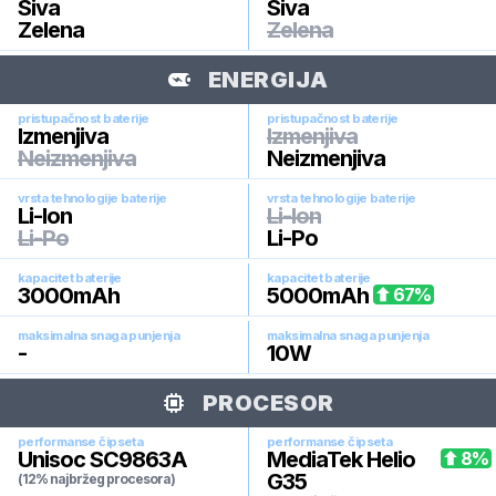
Siva
Siva
Zelena
Zelena
ENERGIJA
pristupačnost baterije
pristupačnost baterije
Izmenjiva
Izmenjiva
Neizmenjiva
Neizmenjiva
vrsta tehnologije baterije
vrsta tehnologije baterije
Li-Ion
Li-Ion
Li-Po
Li-Po
kapacitet baterije
kapacitet baterije
3000
mAh
5000
mAh
67
%
maksimalna snaga punjenja
maksimalna snaga punjenja
-
10
W
PROCESOR
performanse čipseta
performanse čipseta
Unisoc SC9863A
MediaTek Helio
8
%
G35
(12% najbržeg procesora)