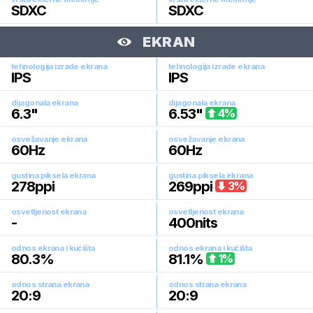
SDXC
SDXC
EKRAN
tehnologija izrade ekrana
tehnologija izrade ekrana
IPS
IPS
dijagonala ekrana
dijagonala ekrana
6.3
"
6.53
"
4
%
osvežavanje ekrana
osvežavanje ekrana
60
Hz
60
Hz
gustina piksela ekrana
gustina piksela ekrana
278
ppi
269
ppi
3
%
osvetljenost ekrana
osvetljenost ekrana
-
400
nits
odnos ekrana i kućišta
odnos ekrana i kućišta
80.3
%
81.1
%
1
%
odnos strana ekrana
odnos strana ekrana
20:9
20:9