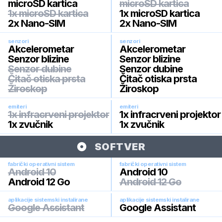
microSD kartica
microSD kartica
1x microSD kartica
1x microSD kartica
2x Nano-SIM
2x Nano-SIM
senzori
senzori
Akcelerometar
Akcelerometar
Senzor blizine
Senzor blizine
Senzor dubine
Senzor dubine
Čitač otiska prsta
Čitač otiska prsta
Žiroskop
Žiroskop
emiteri
emiteri
1x infracrveni projektor
1x infracrveni projektor
1x zvučnik
1x zvučnik
SOFTVER
fabrički operativni sistem
fabrički operativni sistem
Android 10
Android 10
Android 12 Go
Android 12 Go
aplikacije sistemski instalirane
aplikacije sistemski instalirane
Google Assistant
Google Assistant