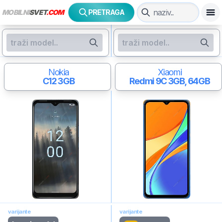
MOBILNI
SVET
.COM
PRETRAGA
Nokia
Xiaomi
C12
3GB
Redmi 9C
3GB, 64GB
varijante
varijante