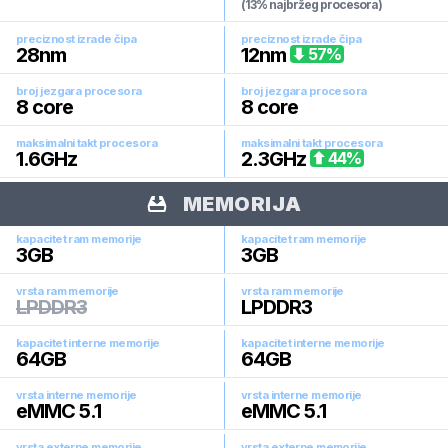
(13% najbržeg procesora)
preciznost izrade čipa
preciznost izrade čipa
28
nm
12
nm
57
%
broj jezgara procesora
broj jezgara procesora
8
core
8
core
maksimalni takt procesora
maksimalni takt procesora
1.6
GHz
2.3
GHz
44
%
MEMORIJA
kapacitet ram memorije
kapacitet ram memorije
3
GB
3
GB
vrsta ram memorije
vrsta ram memorije
LPDDR3
LPDDR3
kapacitet interne memorije
kapacitet interne memorije
64
GB
64
GB
vrsta interne memorije
vrsta interne memorije
eMMC 5.1
eMMC 5.1
vrsta externe memorije
vrsta externe memorije