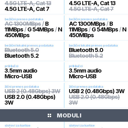
4.5G LTE-A, Cat 13
4.5G LTE-A, Cat 13
4.5G LTE-A, Cat 7
4.5G LTE-A, Cat 7
bežični prenos podataka
bežični prenos podataka
AC 1300MBps
/
B
AC 1300MBps
/
B
11MBps
/
G 54MBps
/
N
11MBps
/
G 54MBps
/
N
450MBps
450MBps
bežični lokalni prenos podataka
bežični lokalni prenos podataka
Bluetooth 5.0
Bluetooth 5.0
Bluetooth 5.2
Bluetooth 5.2
priključci
priključci
3.5mm audio
3.5mm audio
Micro-USB
Micro-USB
žični prenos podataka
žični prenos podataka
USB 2 (0.48Gbps) 3W
USB 2 (0.48Gbps) 3W
USB 2.0 (0.48Gbps)
USB 2.0 (0.48Gbps)
3W
3W
MODULI
slotovi za kartice
slotovi za kartice