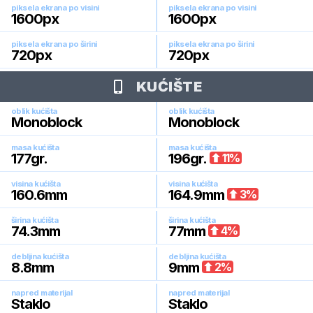
piksela ekrana po visini
piksela ekrana po visini
1600
px
1600
px
piksela ekrana po širini
piksela ekrana po širini
720
px
720
px
KUĆIŠTE
oblik kućišta
oblik kućišta
Monoblock
Monoblock
masa kućišta
masa kućišta
177
gr.
196
gr.
11
%
visina kućišta
visina kućišta
160.6
mm
164.9
mm
3
%
širina kućišta
širina kućišta
74.3
mm
77
mm
4
%
debljina kućišta
debljina kućišta
8.8
mm
9
mm
2
%
napred materijal
napred materijal
Staklo
Staklo