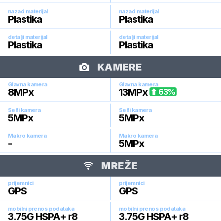
nazad materijal
nazad materijal
Plastika
Plastika
detalji materijal
detalji materijal
Plastika
Plastika
KAMERE
Glavna kamera
Glavna kamera
8
MPx
13
MPx
63
%
Selfi kamera
Selfi kamera
5
MPx
5
MPx
Makro kamera
Makro kamera
-
5
MPx
MREŽE
prijemnici
prijemnici
GPS
GPS
mobilni prenos podataka
mobilni prenos podataka
3.75G HSPA+ r8
3.75G HSPA+ r8