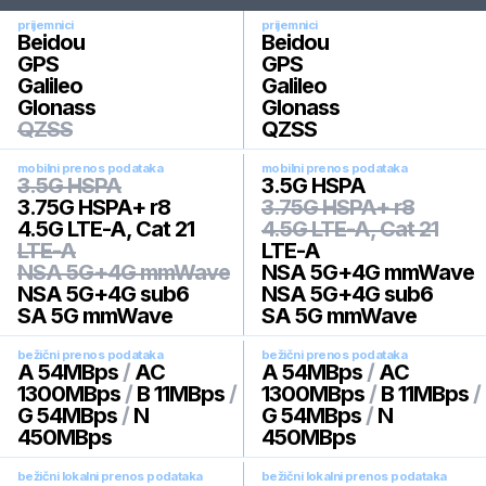
prijemnici
prijemnici
Beidou
Beidou
GPS
GPS
Galileo
Galileo
Glonass
Glonass
QZSS
QZSS
mobilni prenos podataka
mobilni prenos podataka
3.5G HSPA
3.5G HSPA
3.75G HSPA+ r8
3.75G HSPA+ r8
4.5G LTE-A, Cat 21
4.5G LTE-A, Cat 21
LTE-A
LTE-A
NSA 5G+4G mmWave
NSA 5G+4G mmWave
NSA 5G+4G sub6
NSA 5G+4G sub6
SA 5G mmWave
SA 5G mmWave
bežični prenos podataka
bežični prenos podataka
A 54MBps
/
AC
A 54MBps
/
AC
1300MBps
/
B 11MBps
/
1300MBps
/
B 11MBps
/
G 54MBps
/
N
G 54MBps
/
N
450MBps
450MBps
bežični lokalni prenos podataka
bežični lokalni prenos podataka