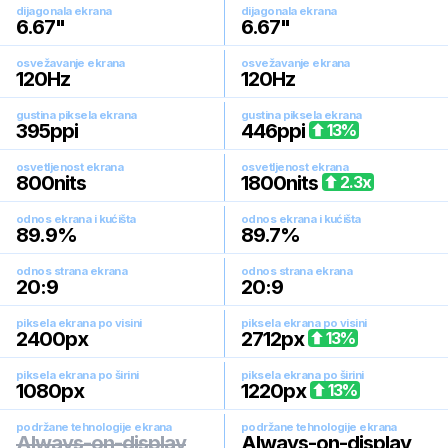
dijagonala ekrana
dijagonala ekrana
6.67
"
6.67
"
osvežavanje ekrana
osvežavanje ekrana
120
Hz
120
Hz
gustina piksela ekrana
gustina piksela ekrana
395
ppi
446
ppi
13
%
osvetljenost ekrana
osvetljenost ekrana
800
nits
1800
nits
2.3
x
odnos ekrana i kućišta
odnos ekrana i kućišta
89.9
%
89.7
%
odnos strana ekrana
odnos strana ekrana
20:9
20:9
piksela ekrana po visini
piksela ekrana po visini
2400
px
2712
px
13
%
piksela ekrana po širini
piksela ekrana po širini
1080
px
1220
px
13
%
podržane tehnologije ekrana
podržane tehnologije ekrana
Always-on-display
Always-on-display