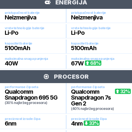
ENERGIJA
pristupačnost baterije
pristupačnost baterije
Neizmenjiva
Neizmenjiva
vrsta tehnologije baterije
vrsta tehnologije baterije
Li-Po
Li-Po
kapacitet baterije
kapacitet baterije
5100
mAh
5100
mAh
maksimalna snaga punjenja
maksimalna snaga punjenja
40
W
67
W
68
%
PROCESOR
performanse čipseta
performanse čipseta
Qualcomm
Qualcomm
32
%
Snapdragon 695 5G
Snapdragon 7s
Gen 2
(30% najbržeg procesora)
(40% najbržeg procesora)
preciznost izrade čipa
preciznost izrade čipa
6
nm
4
nm
33
%