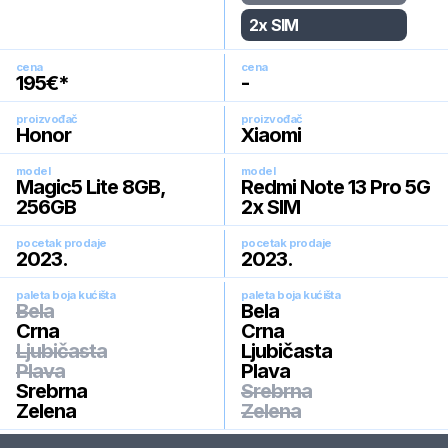
2x SIM
cena
cena
195
€*
-
proizvođač
proizvođač
Honor
Xiaomi
model
model
Magic5 Lite 8GB,
Redmi Note 13 Pro 5G
256GB
2x SIM
pocetak prodaje
pocetak prodaje
2023
.
2023
.
paleta boja kućišta
paleta boja kućišta
Bela
Bela
Crna
Crna
Ljubičasta
Ljubičasta
Plava
Plava
Srebrna
Srebrna
Zelena
Zelena