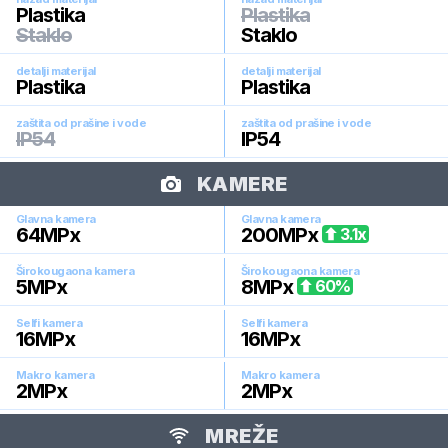
Plastika
Plastika
Staklo
Staklo
detalji materijal
detalji materijal
Plastika
Plastika
zaštita od prašine i vode
zaštita od prašine i vode
IP54
IP54
KAMERE
Glavna kamera
Glavna kamera
64
MPx
200
MPx
3.1
x
Širokougaona kamera
Širokougaona kamera
5
MPx
8
MPx
60
%
Selfi kamera
Selfi kamera
16
MPx
16
MPx
Makro kamera
Makro kamera
2
MPx
2
MPx
MREŽE