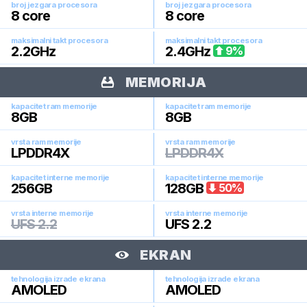
broj jezgara procesora
broj jezgara procesora
8
core
8
core
maksimalni takt procesora
maksimalni takt procesora
2.2
GHz
2.4
GHz
9
%
MEMORIJA
kapacitet ram memorije
kapacitet ram memorije
8
GB
8
GB
vrsta ram memorije
vrsta ram memorije
LPDDR4X
LPDDR4X
kapacitet interne memorije
kapacitet interne memorije
256
GB
128
GB
50
%
vrsta interne memorije
vrsta interne memorije
UFS 2.2
UFS 2.2
EKRAN
tehnologija izrade ekrana
tehnologija izrade ekrana
AMOLED
AMOLED