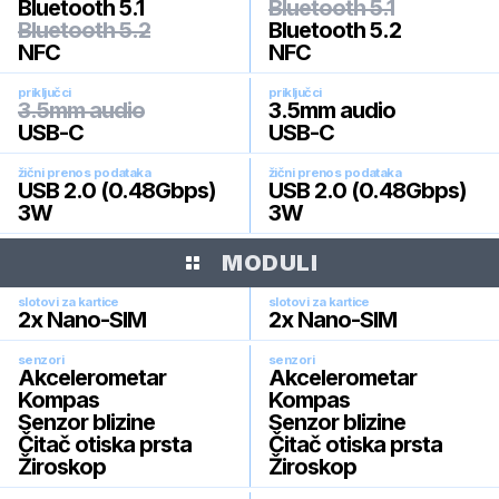
Bluetooth 5.1
Bluetooth 5.1
Bluetooth 5.2
Bluetooth 5.2
NFC
NFC
priključci
priključci
3.5mm audio
3.5mm audio
USB-C
USB-C
žični prenos podataka
žični prenos podataka
USB 2.0 (0.48Gbps)
USB 2.0 (0.48Gbps)
3W
3W
MODULI
slotovi za kartice
slotovi za kartice
2x Nano-SIM
2x Nano-SIM
senzori
senzori
Akcelerometar
Akcelerometar
Kompas
Kompas
Senzor blizine
Senzor blizine
Čitač otiska prsta
Čitač otiska prsta
Žiroskop
Žiroskop