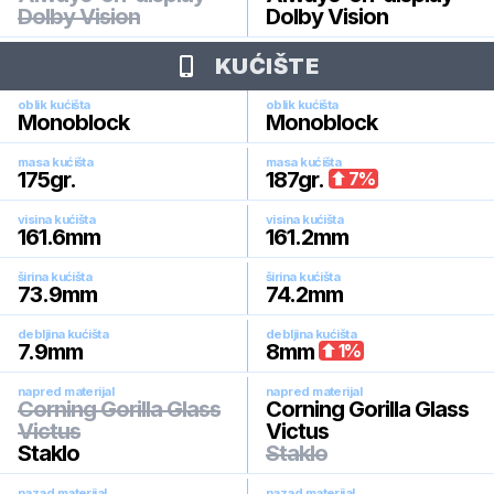
Dolby Vision
Dolby Vision
KUĆIŠTE
oblik kućišta
oblik kućišta
Monoblock
Monoblock
masa kućišta
masa kućišta
175
gr.
187
gr.
7
%
visina kućišta
visina kućišta
161.6
mm
161.2
mm
širina kućišta
širina kućišta
73.9
mm
74.2
mm
debljina kućišta
debljina kućišta
7.9
mm
8
mm
1
%
napred materijal
napred materijal
Corning Gorilla Glass
Corning Gorilla Glass
Victus
Victus
Staklo
Staklo
nazad materijal
nazad materijal