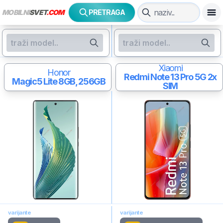
MOBILNI
SVET
.COM
PRETRAGA
Xiaomi
Honor
Redmi Note 13 Pro 5G
2x
Magic5 Lite
8GB, 256GB
SIM
varijante
varijante