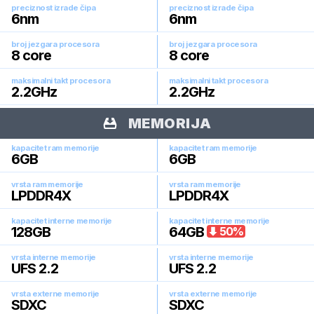
preciznost izrade čipa
preciznost izrade čipa
6
nm
6
nm
broj jezgara procesora
broj jezgara procesora
8
core
8
core
maksimalni takt procesora
maksimalni takt procesora
2.2
GHz
2.2
GHz
MEMORIJA
kapacitet ram memorije
kapacitet ram memorije
6
GB
6
GB
vrsta ram memorije
vrsta ram memorije
LPDDR4X
LPDDR4X
kapacitet interne memorije
kapacitet interne memorije
128
GB
64
GB
50
%
vrsta interne memorije
vrsta interne memorije
UFS 2.2
UFS 2.2
vrsta externe memorije
vrsta externe memorije
SDXC
SDXC