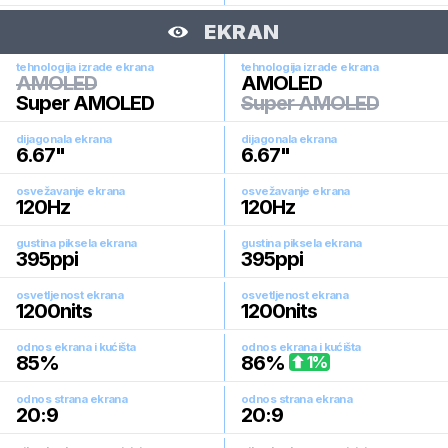
EKRAN
tehnologija izrade ekrana
tehnologija izrade ekrana
AMOLED
AMOLED
Super AMOLED
Super AMOLED
dijagonala ekrana
dijagonala ekrana
6.67
"
6.67
"
osvežavanje ekrana
osvežavanje ekrana
120
Hz
120
Hz
gustina piksela ekrana
gustina piksela ekrana
395
ppi
395
ppi
osvetljenost ekrana
osvetljenost ekrana
1200
nits
1200
nits
odnos ekrana i kućišta
odnos ekrana i kućišta
85
%
86
%
1
%
odnos strana ekrana
odnos strana ekrana
20:9
20:9