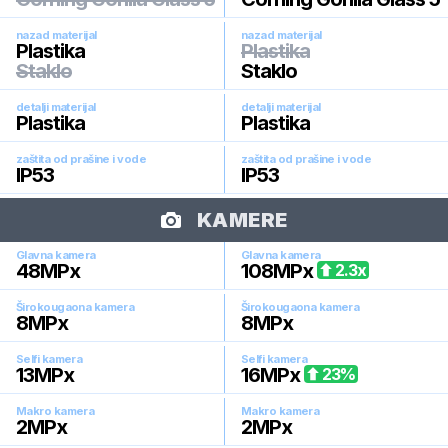
nazad materijal
nazad materijal
Plastika
Plastika
Staklo
Staklo
detalji materijal
detalji materijal
Plastika
Plastika
zaštita od prašine i vode
zaštita od prašine i vode
IP53
IP53
KAMERE
Glavna kamera
Glavna kamera
48
MPx
108
MPx
2.3
x
Širokougaona kamera
Širokougaona kamera
8
MPx
8
MPx
Selfi kamera
Selfi kamera
13
MPx
16
MPx
23
%
Makro kamera
Makro kamera
2
MPx
2
MPx