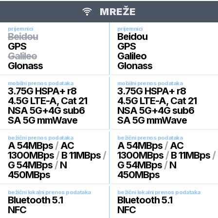
MREŽE
prijemnici
prijemnici
Beidou
Beidou
GPS
GPS
Galileo
Galileo
Glonass
Glonass
mobilni prenos podataka
mobilni prenos podataka
3.75G HSPA+ r8
3.75G HSPA+ r8
4.5G LTE-A, Cat 21
4.5G LTE-A, Cat 21
NSA 5G+4G sub6
NSA 5G+4G sub6
SA 5G mmWave
SA 5G mmWave
bežični prenos podataka
bežični prenos podataka
A 54MBps
/
AC
A 54MBps
/
AC
1300MBps
/
B 11MBps
/
1300MBps
/
B 11MBps
/
G 54MBps
/
N
G 54MBps
/
N
450MBps
450MBps
bežični lokalni prenos podataka
bežični lokalni prenos podataka
Bluetooth 5.1
Bluetooth 5.1
NFC
NFC