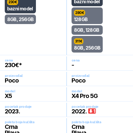
bazni model
230
€
bazni model
280
€
8GB, 256GB
128GB
8GB, 128GB
311
€
8GB, 256GB
cena
cena
230
€*
-
proizvođač
proizvođač
Poco
Poco
model
model
X5
X4 Pro 5G
pocetak prodaje
pocetak prodaje
2023
.
2022
.
1
paleta boja kućišta
paleta boja kućišta
Crna
Crna
Plava
Plava