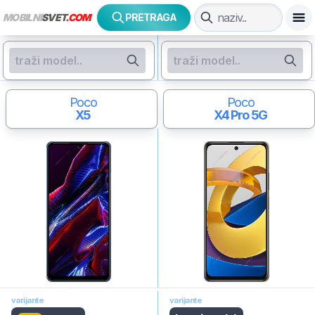
MOBILNI
SVET
.COM
PRETRAGA
Poco
Poco
X5
X4 Pro 5G
varijante
varijante