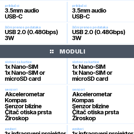
priključci
priključci
3.5mm audio
3.5mm audio
USB-C
USB-C
žični prenos podataka
žični prenos podataka
USB 2.0 (0.48Gbps)
USB 2.0 (0.48Gbps)
3W
3W
MODULI
slotovi za kartice
slotovi za kartice
1x Nano-SIM
1x Nano-SIM
1x Nano-SIM or
1x Nano-SIM or
microSD card
microSD card
senzori
senzori
Akcelerometar
Akcelerometar
Kompas
Kompas
Senzor blizine
Senzor blizine
Čitač otiska prsta
Čitač otiska prsta
Žiroskop
Žiroskop
emiteri
emiteri
1x infracrveni projektor
1x infracrveni projektor