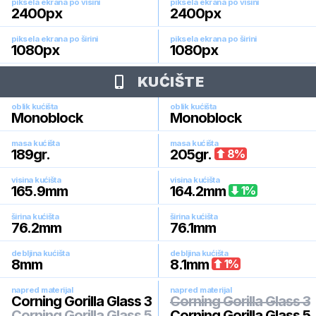
piksela ekrana po visini
piksela ekrana po visini
2400
px
2400
px
piksela ekrana po širini
piksela ekrana po širini
1080
px
1080
px
KUĆIŠTE
oblik kućišta
oblik kućišta
Monoblock
Monoblock
masa kućišta
masa kućišta
189
gr.
205
gr.
8
%
visina kućišta
visina kućišta
165.9
mm
164.2
mm
1
%
širina kućišta
širina kućišta
76.2
mm
76.1
mm
debljina kućišta
debljina kućišta
8
mm
8.1
mm
1
%
napred materijal
napred materijal
Corning Gorilla Glass 3
Corning Gorilla Glass 3
Corning Gorilla Glass 5
Corning Gorilla Glass 5