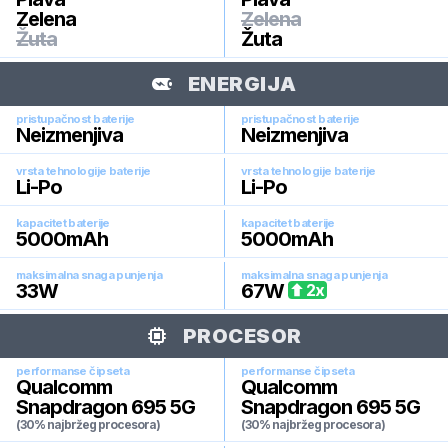
Zelena
Zelena
Žuta
Žuta
ENERGIJA
pristupačnost baterije
pristupačnost baterije
Neizmenjiva
Neizmenjiva
vrsta tehnologije baterije
vrsta tehnologije baterije
Li-Po
Li-Po
kapacitet baterije
kapacitet baterije
5000
mAh
5000
mAh
maksimalna snaga punjenja
maksimalna snaga punjenja
33
W
67
W
2
x
PROCESOR
performanse čipseta
performanse čipseta
Qualcomm
Qualcomm
Snapdragon 695 5G
Snapdragon 695 5G
(30% najbržeg procesora)
(30% najbržeg procesora)