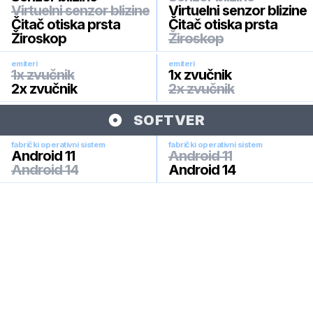
Virtuelni senzor blizine
Virtuelni senzor blizine
Čitač otiska prsta
Čitač otiska prsta
Žiroskop
Žiroskop
emiteri
emiteri
1x zvučnik
1x zvučnik
2x zvučnik
2x zvučnik
SOFTVER
fabrički operativni sistem
fabrički operativni sistem
Android 11
Android 11
Android 14
Android 14