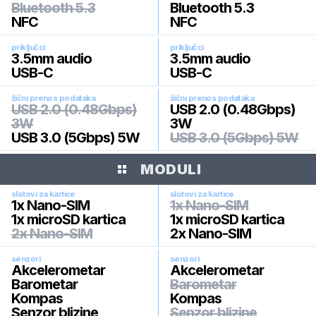
Bluetooth 5.3
Bluetooth 5.3
NFC
NFC
priključci
priključci
3.5mm audio
3.5mm audio
USB-C
USB-C
žični prenos podataka
žični prenos podataka
USB 2.0 (0.48Gbps)
USB 2.0 (0.48Gbps)
3W
3W
USB 3.0 (5Gbps) 5W
USB 3.0 (5Gbps) 5W
MODULI
slotovi za kartice
slotovi za kartice
1x Nano-SIM
1x Nano-SIM
1x microSD kartica
1x microSD kartica
2x Nano-SIM
2x Nano-SIM
senzori
senzori
Akcelerometar
Akcelerometar
Barometar
Barometar
Kompas
Kompas
Senzor blizine
Senzor blizine