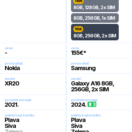
148
€
8GB, 128GB, 2x SIM
8GB, 256GB, 1x SIM
155
€
8GB, 256GB, 2x SIM
cena
cena
-
155
€*
proizvođač
proizvođač
Nokia
Samsung
model
model
XR20
Galaxy A16 8GB,
256GB, 2x SIM
pocetak prodaje
pocetak prodaje
2021
.
2024
.
3
paleta boja kućišta
paleta boja kućišta
Plava
Plava
Siva
Siva
Zelena
Zelena