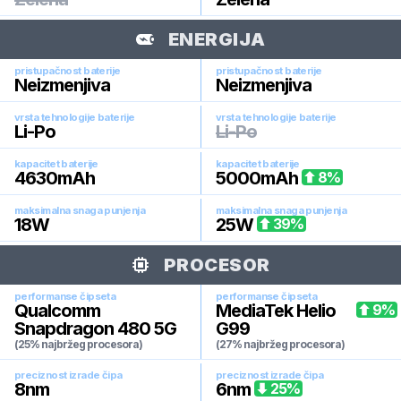
ENERGIJA
pristupačnost baterije
pristupačnost baterije
Neizmenjiva
Neizmenjiva
vrsta tehnologije baterije
vrsta tehnologije baterije
Li-Po
Li-Po
kapacitet baterije
kapacitet baterije
4630
mAh
5000
mAh
8
%
maksimalna snaga punjenja
maksimalna snaga punjenja
18
W
25
W
39
%
PROCESOR
performanse čipseta
performanse čipseta
Qualcomm
MediaTek Helio
9
%
Snapdragon 480 5G
G99
(25% najbržeg procesora)
(27% najbržeg procesora)
preciznost izrade čipa
preciznost izrade čipa
8
nm
6
nm
25
%