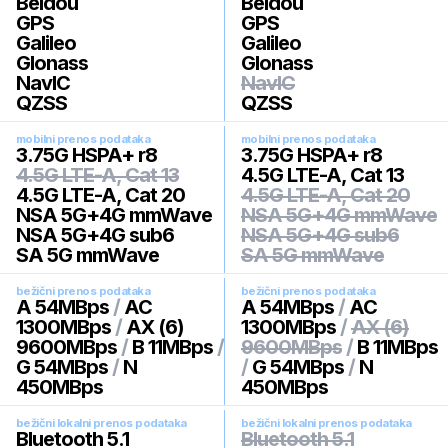
Beidou
Beidou
GPS
GPS
Galileo
Galileo
Glonass
Glonass
NavIC
NavIC
QZSS
QZSS
mobilni prenos podataka
mobilni prenos podataka
3.75G HSPA+ r8
3.75G HSPA+ r8
4.5G LTE-A, Cat 13
4.5G LTE-A, Cat 13
4.5G LTE-A, Cat 20
4.5G LTE-A, Cat 20
NSA 5G+4G mmWave
NSA 5G+4G mmWave
NSA 5G+4G sub6
NSA 5G+4G sub6
SA 5G mmWave
SA 5G mmWave
bežični prenos podataka
bežični prenos podataka
A 54MBps
/
AC
A 54MBps
/
AC
1300MBps
/
AX (6)
1300MBps
/
AX (6)
9600MBps
/
B 11MBps
/
9600MBps
/
B 11MBps
G 54MBps
/
N
/
G 54MBps
/
N
450MBps
450MBps
bežični lokalni prenos podataka
bežični lokalni prenos podataka
Bluetooth 5.1
Bluetooth 5.1