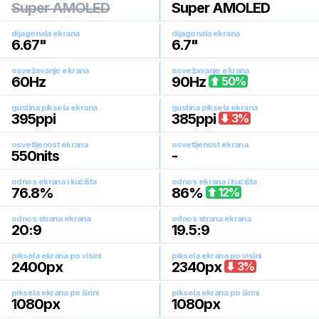
Super AMOLED
Super AMOLED
dijagonala ekrana
dijagonala ekrana
6.67
"
6.7
"
osvežavanje ekrana
osvežavanje ekrana
60
Hz
90
Hz
50
%
gustina piksela ekrana
gustina piksela ekrana
395
ppi
385
ppi
3
%
osvetljenost ekrana
osvetljenost ekrana
550
nits
-
odnos ekrana i kućišta
odnos ekrana i kućišta
76.8
%
86
%
12
%
odnos strana ekrana
odnos strana ekrana
20:9
19.5:9
piksela ekrana po visini
piksela ekrana po visini
2400
px
2340
px
3
%
piksela ekrana po širini
piksela ekrana po širini
1080
px
1080
px