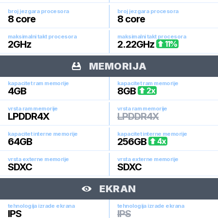
broj jezgara procesora
broj jezgara procesora
8
core
8
core
maksimalni takt procesora
maksimalni takt procesora
2
GHz
2.22
GHz
11
%
MEMORIJA
kapacitet ram memorije
kapacitet ram memorije
4
GB
8
GB
2
x
vrsta ram memorije
vrsta ram memorije
LPDDR4X
LPDDR4X
kapacitet interne memorije
kapacitet interne memorije
64
GB
256
GB
4
x
vrsta externe memorije
vrsta externe memorije
SDXC
SDXC
EKRAN
tehnologija izrade ekrana
tehnologija izrade ekrana
IPS
IPS