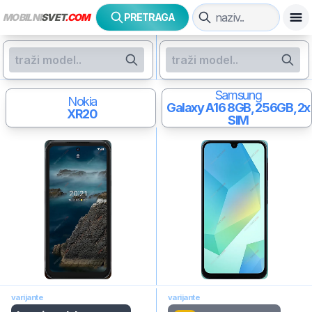
MOBILNI
SVET
.COM
PRETRAGA
Samsung
Nokia
Galaxy A16
8GB, 256GB, 2x
XR20
SIM
varijante
varijante