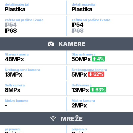
detalji materijal
detalji materijal
Plastika
Plastika
zaštita od prašine i vode
zaštita od prašine i vode
IP54
IP54
IP68
IP68
KAMERE
Glavna kamera
Glavna kamera
48
MPx
50
MPx
4
%
Širokougaona kamera
Širokougaona kamera
13
MPx
5
MPx
62
%
Selfi kamera
Selfi kamera
8
MPx
13
MPx
63
%
Makro kamera
Makro kamera
-
2
MPx
MREŽE
prijemnici
prijemnici