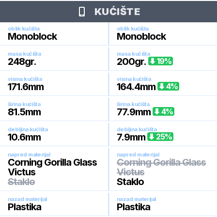
KUĆIŠTE
oblik kućišta
oblik kućišta
Monoblock
Monoblock
masa kućišta
masa kućišta
248
gr.
200
gr.
19
%
visina kućišta
visina kućišta
171.6
mm
164.4
mm
4
%
širina kućišta
širina kućišta
81.5
mm
77.9
mm
4
%
debljina kućišta
debljina kućišta
10.6
mm
7.9
mm
25
%
napred materijal
napred materijal
Corning Gorilla Glass
Corning Gorilla Glass
Victus
Victus
Staklo
Staklo
nazad materijal
nazad materijal
Plastika
Plastika