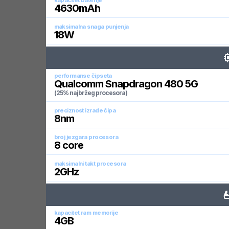
kapacitet baterije
4630
mAh
maksimalna snaga punjenja
18
W
performanse čipseta
Qualcomm Snapdragon 480 5G
(25% najbržeg procesora)
preciznost izrade čipa
8
nm
broj jezgara procesora
8
core
maksimalni takt procesora
2
GHz
kapacitet ram memorije
4
GB