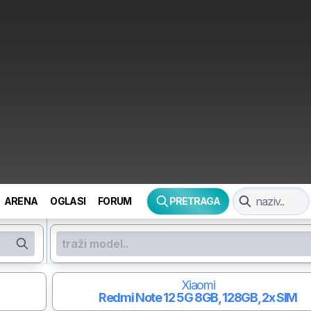
ARENA
OGLASI
FORUM
PRETRAGA
Xiaomi
Redmi Note 12 5G
8GB, 128GB, 2x SIM