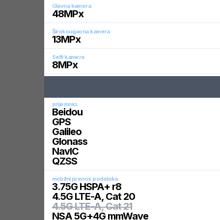
Glavna kamera
48
MPx
Širokougaona kamera
13
MPx
Selfi kamera
8
MPx
prijemnici
Beidou
GPS
Galileo
Glonass
NavIC
QZSS
mobilni prenos podataka
3.75G HSPA+ r8
4.5G LTE-A, Cat 20
4.5G LTE-A, Cat 21
NSA 5G+4G mmWave