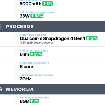
kapacitet baterije
5000
mAh
8
%
maksimalna snaga punjenja
33
W
83
%
PROCESOR
performanse čipseta
Qualcomm Snapdragon 4 Gen 1
12
%
(28% najbržeg procesora)
preciznost izrade čipa
6
nm
25
%
broj jezgara procesora
8
core
maksimalni takt procesora
2
GHz
MEMORIJA
kapacitet ram memorije
8
GB
2
x