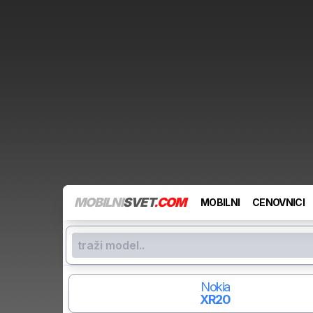
MOBILNI
SVET
.COM
MOBILNI
CENOVNICI
Nokia
XR20