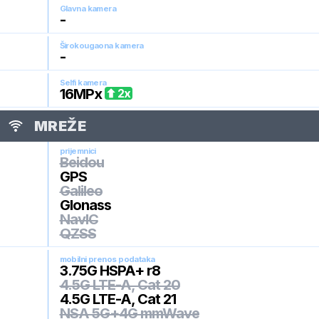
Glavna kamera
-
Širokougaona kamera
-
Selfi kamera
16
MPx
2
x
MREŽE
prijemnici
Beidou
GPS
Galileo
Glonass
NavIC
QZSS
mobilni prenos podataka
3.75G HSPA+ r8
4.5G LTE-A, Cat 20
4.5G LTE-A, Cat 21
NSA 5G+4G mmWave