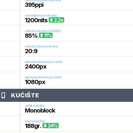
gustina piksela ekrana
395
ppi
osvetljenost ekrana
1200
nits
2.2
x
odnos ekrana i kućišta
85
%
11
%
odnos strana ekrana
20:9
piksela ekrana po visini
2400
px
piksela ekrana po širini
1080
px
KUĆIŠTE
oblik kućišta
Monoblock
masa kućišta
188
gr.
24
%