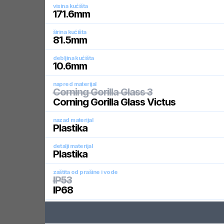
visina kućišta
171.6
mm
širina kućišta
81.5
mm
debljina kućišta
10.6
mm
napred materijal
Corning Gorilla Glass 3
Corning Gorilla Glass Victus
nazad materijal
Plastika
detalji materijal
Plastika
zaštita od prašine i vode
IP53
IP68