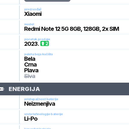
proizvođač
Xiaomi
model
Redmi Note 12 5G 8GB, 128GB, 2x SIM
pocetak prodaje
2023
.
2
paleta boja kućišta
Bela
Crna
Plava
Siva
ENERGIJA
pristupačnost baterije
Neizmenjiva
vrsta tehnologije baterije
Li-Po