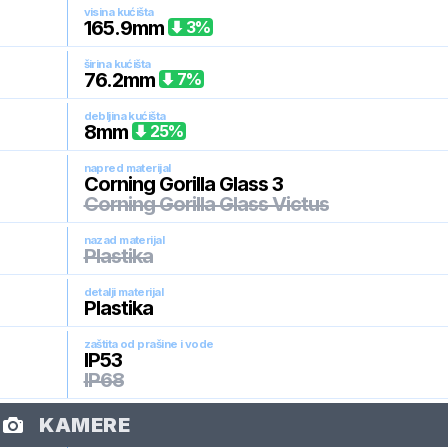
visina kućišta
165.9
mm
3
%
širina kućišta
76.2
mm
7
%
debljina kućišta
8
mm
25
%
napred materijal
Corning Gorilla Glass 3
Corning Gorilla Glass Victus
nazad materijal
Plastika
detalji materijal
Plastika
zaštita od prašine i vode
IP53
IP68
KAMERE