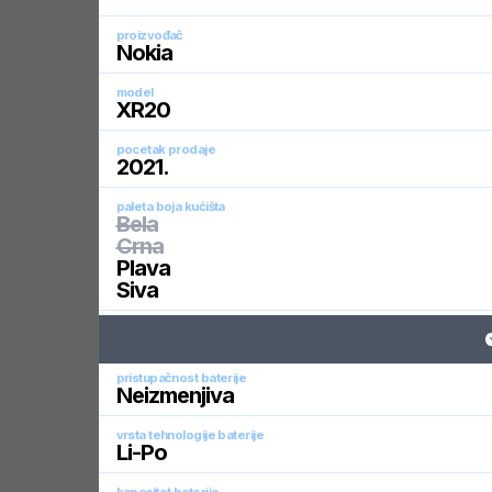
proizvođač
Nokia
model
XR20
pocetak prodaje
2021
.
paleta boja kućišta
Bela
Crna
Plava
Siva
pristupačnost baterije
Neizmenjiva
vrsta tehnologije baterije
Li-Po