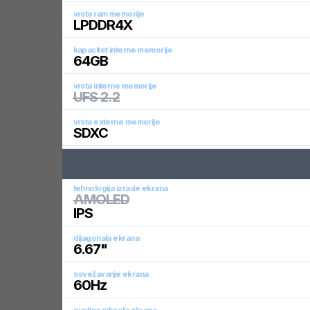
vrsta ram memorije
LPDDR4X
kapacitet interne memorije
64
GB
vrsta interne memorije
UFS 2.2
vrsta externe memorije
SDXC
tehnologija izrade ekrana
AMOLED
IPS
dijagonala ekrana
6.67
"
osvežavanje ekrana
60
Hz