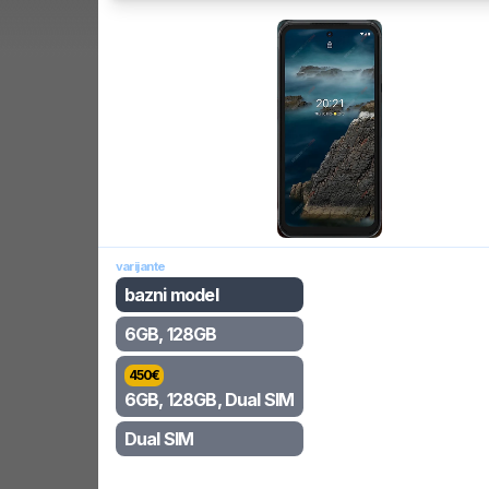
varijante
bazni model
6GB, 128GB
450
€
6GB, 128GB, Dual SIM
Dual SIM