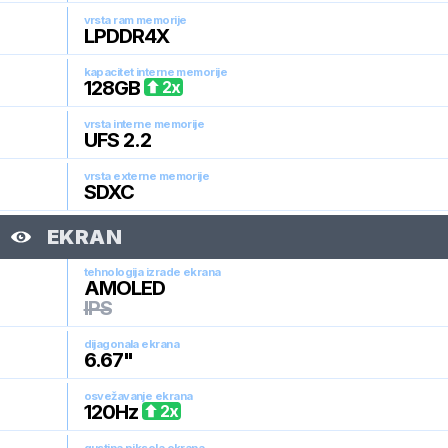
vrsta ram memorije
LPDDR4X
kapacitet interne memorije
128
GB
2
x
vrsta interne memorije
UFS 2.2
vrsta externe memorije
SDXC
EKRAN
tehnologija izrade ekrana
AMOLED
IPS
dijagonala ekrana
6.67
"
osvežavanje ekrana
120
Hz
2
x