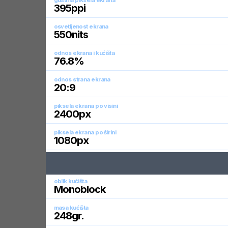
gustina piksela ekrana
395
ppi
osvetljenost ekrana
550
nits
odnos ekrana i kućišta
76.8
%
odnos strana ekrana
20:9
piksela ekrana po visini
2400
px
piksela ekrana po širini
1080
px
oblik kućišta
Monoblock
masa kućišta
248
gr.