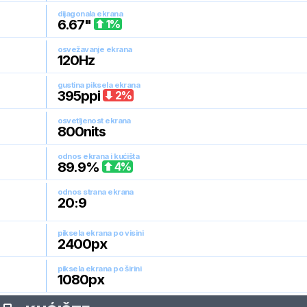
dijagonala ekrana
6.67
"
1
%
osvežavanje ekrana
120
Hz
gustina piksela ekrana
395
ppi
2
%
osvetljenost ekrana
800
nits
odnos ekrana i kućišta
89.9
%
4
%
odnos strana ekrana
20:9
piksela ekrana po visini
2400
px
piksela ekrana po širini
1080
px