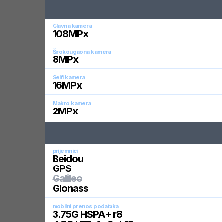
Glavna kamera
108
MPx
Širokougaona kamera
8
MPx
Selfi kamera
16
MPx
Makro kamera
2
MPx
prijemnici
Beidou
GPS
Galileo
Glonass
mobilni prenos podataka
3.75G HSPA+ r8