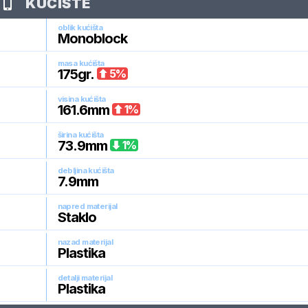
KUĆIŠTE
oblik kućišta
Monoblock
masa kućišta
175
gr.
5
%
visina kućišta
161.6
mm
1
%
širina kućišta
73.9
mm
1
%
debljina kućišta
7.9
mm
napred materijal
Staklo
nazad materijal
Plastika
detalji materijal
Plastika