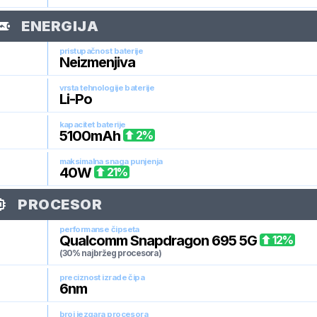
ENERGIJA
pristupačnost baterije
Neizmenjiva
vrsta tehnologije baterije
Li-Po
kapacitet baterije
5100
mAh
2
%
maksimalna snaga punjenja
40
W
21
%
PROCESOR
performanse čipseta
Qualcomm Snapdragon 695 5G
12
%
(30% najbržeg procesora)
preciznost izrade čipa
6
nm
broj jezgara procesora