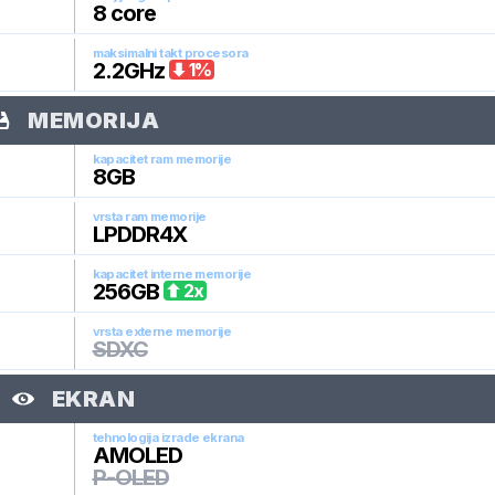
8
core
maksimalni takt procesora
2.2
GHz
1
%
MEMORIJA
kapacitet ram memorije
8
GB
vrsta ram memorije
LPDDR4X
kapacitet interne memorije
256
GB
2
x
vrsta externe memorije
SDXC
EKRAN
tehnologija izrade ekrana
AMOLED
P-OLED