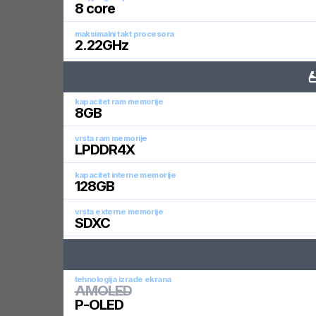
8
core
maksimalni takt procesora
2.22
GHz
kapacitet ram memorije
8
GB
vrsta ram memorije
LPDDR4X
kapacitet interne memorije
128
GB
vrsta externe memorije
SDXC
tehnologija izrade ekrana
AMOLED
P-OLED