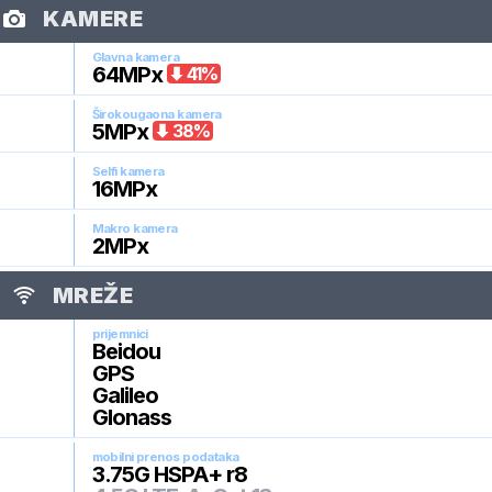
KAMERE
Glavna kamera
64
MPx
41
%
Širokougaona kamera
5
MPx
38
%
Selfi kamera
16
MPx
Makro kamera
2
MPx
MREŽE
prijemnici
Beidou
GPS
Galileo
Glonass
mobilni prenos podataka
3.75G HSPA+ r8