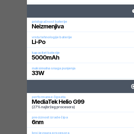
pristupačnost baterije
Neizmenjiva
vrsta tehnologije baterije
Li-Po
kapacitet baterije
5000
mAh
maksimalna snaga punjenja
33
W
performanse čipseta
MediaTek Helio G99
(27% najbržeg procesora)
preciznost izrade čipa
6
nm
broj jezgara procesora