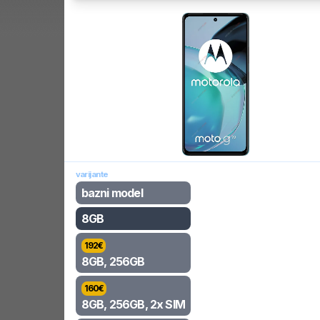
varijante
bazni model
8GB
192
€
8GB, 256GB
160
€
8GB, 256GB, 2x SIM