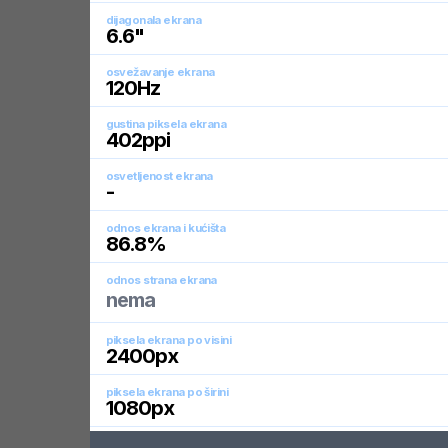
dijagonala ekrana
6.6
"
osvežavanje ekrana
120
Hz
gustina piksela ekrana
402
ppi
osvetljenost ekrana
-
odnos ekrana i kućišta
86.8
%
odnos strana ekrana
nema
piksela ekrana po visini
2400
px
piksela ekrana po širini
1080
px