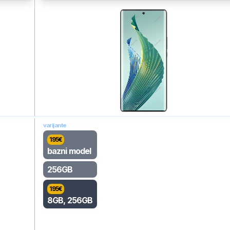
varijante
195
€
bazni model
256GB
195
€
8GB, 256GB