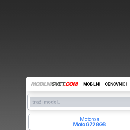
MOBILNI
SVET
.COM
MOBILNI
CENOVNICI
Motorola
Moto G72
8GB