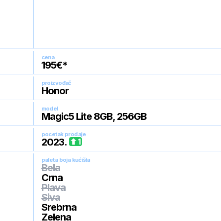
cena
195
€*
proizvođač
Honor
model
Magic5 Lite 8GB, 256GB
pocetak prodaje
2023
.
1
paleta boja kućišta
Bela
Crna
Plava
Siva
Srebrna
Zelena