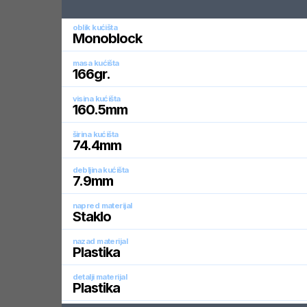
oblik kućišta
Monoblock
masa kućišta
166
gr.
visina kućišta
160.5
mm
širina kućišta
74.4
mm
debljina kućišta
7.9
mm
napred materijal
Staklo
nazad materijal
Plastika
detalji materijal
Plastika