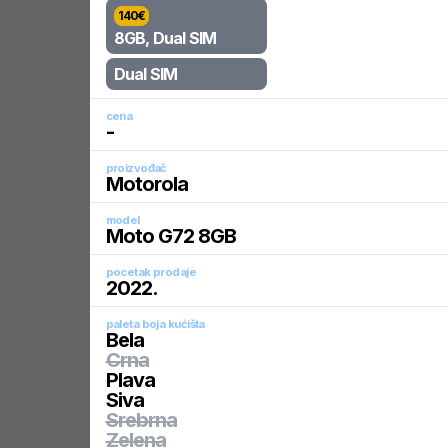
140
€
8GB, Dual SIM
Dual SIM
cena
-
proizvođač
Motorola
model
Moto G72 8GB
pocetak prodaje
2022
.
paleta boja kućišta
Bela
Crna
Plava
Siva
Srebrna
Zelena