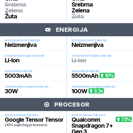
Srebrna
Srebrna
Zelena
Zelena
Žuta
Žuta
ENERGIJA
pristupačnost baterije
pristupačnost baterije
Neizmenjiva
Neizmenjiva
vrsta tehnologije baterije
vrsta tehnologije baterije
Li-Ion
Li-Ion
kapacitet baterije
kapacitet baterije
5003
mAh
5500
mAh
10
%
maksimalna snaga punjenja
maksimalna snaga punjenja
30
W
100
W
3.3
x
PROCESOR
performanse čipseta
performanse čipseta
Google Tensor Tensor
Qualcomm
73
%
Snapdragon 7+
(43% najbržeg procesora)
Gen 3