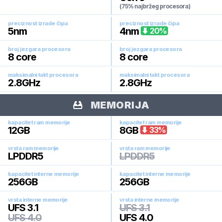
(75% najbržeg procesora)
preciznost izrade čipa
preciznost izrade čipa
5
nm
4
nm
20
%
broj jezgara procesora
broj jezgara procesora
8
core
8
core
maksimalni takt procesora
maksimalni takt procesora
2.8
GHz
2.8
GHz
MEMORIJA
kapacitet ram memorije
kapacitet ram memorije
12
GB
8
GB
33
%
vrsta ram memorije
vrsta ram memorije
LPDDR5
LPDDR5
kapacitet interne memorije
kapacitet interne memorije
256
GB
256
GB
vrsta interne memorije
vrsta interne memorije
UFS 3.1
UFS 3.1
UFS 4.0
UFS 4.0