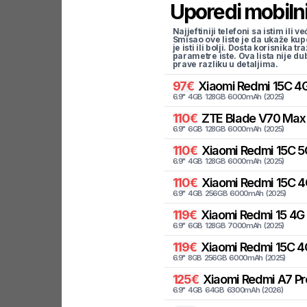
Uporedi mobilni
Najjeftiniji telefoni sa istim i
Smisao ove liste je da ukaže kup
je isti ili bolji. Dosta korisnika 
parametre iste. Ova lista nije d
prave razliku u detaljima.
97
€
Xiaomi
Redmi 15C 4G
6.9
"
4
GB
128
GB
6000
mAh
(
2025
)
110
€
ZTE
Blade V70 Max 
6.9
"
6
GB
128
GB
6000
mAh
(
2025
)
110
€
Xiaomi
Redmi 15C 5
6.9
"
4
GB
128
GB
6000
mAh
(
2025
)
110
€
Xiaomi
Redmi 15C 4
6.9
"
4
GB
256
GB
6000
mAh
(
2025
)
119
€
Xiaomi
Redmi 15 4G
6.9
"
6
GB
128
GB
7000
mAh
(
2025
)
119
€
Xiaomi
Redmi 15C 4
6.9
"
8
GB
256
GB
6000
mAh
(
2025
)
125
€
Xiaomi
Redmi A7 Pr
6.9
"
4
GB
64
GB
6300
mAh
(
2026
)