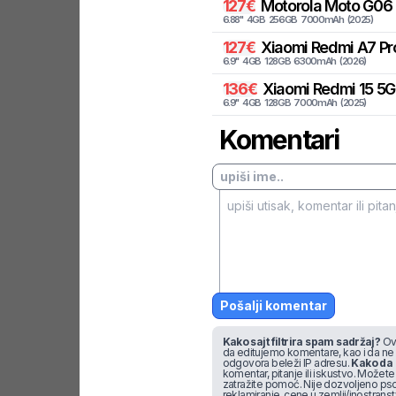
127
€
Motorola
Moto G06 
6.88
"
4
GB
256
GB
7000
mAh
(
2025
)
127
€
Xiaomi
Redmi A7 Pr
6.9
"
4
GB
128
GB
6300
mAh
(
2026
)
136
€
Xiaomi
Redmi 15 5G
6.9
"
4
GB
128
GB
7000
mAh
(
2025
)
Komentari
Pošalji komentar
Kako sajt filtrira spam sadržaj?
Ova
da editujemo komentare, kao i da ne
odgovora beleži IP adresu.
Kako da 
komentar, pitanje ili iskustvo. Možete u
zatražite pomoć. Nije dozvoljeno pso
reklamiranje, cene u zemlji/inostran