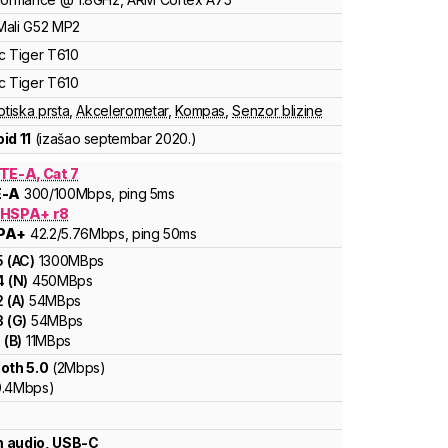
Mali
G52 MP2
c
Tiger
T610
c
Tiger
T610
otiska prsta
,
Akcelerometar
,
Kompas
,
Senzor blizine
id 11
(izašao
septembar 2020.
)
TE-A, Cat 7
E-A
300
/100
Mbps
, ping 5ms
 HSPA+ r8
PA+
42.2
/5.76
Mbps
, ping 50ms
5
(
AC
)
1300
MBps
4
(
N
)
450
MBps
2
(
A
)
54
MBps
3
(
G
)
54
MBps
1
(
B
)
11
MBps
oth 5.0
(2Mbps)
0.4Mbps)
 audio, USB-C