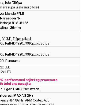
ra
,
foto
13
Mpx
kamera rupa u ekranu (Hole)
vor blende
F/
1.8
1
x (raspon:
1
x)
ledanja
81.8
-
81.8
°
aljina
-
26
mm
8
,
1/
1/3.1
"
,
1.12
µm piksel
,
0p FullHD
1920x1080pxpx
30fps
0p FullHD
1920x1080pxpx
30fps
DR, Panorama
2x LED
:
2x LED
0
%
performansi najbržeg procesora
ih telefona na sajtu
oc
Tiger
T610
(12nm izrada)
al cores
, MAX
1.8
GHz
ciency
@
1.8
GHz,
ARM
Cortex
A55
formance
@
1.8
GHz,
ARM
Cortex
A75