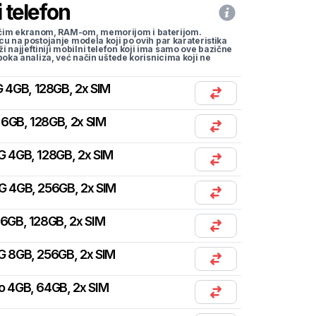
 telefon
li većim ekranom, RAM-om, memorijom i baterijom.
cu na postojanje modela koji po ovih par karateristika
traži najjeftiniji mobilni telefon koji ima samo ove bazične
uboka analiza, već način uštede korisnicima koji ne
 4GB, 128GB, 2x SIM
6GB, 128GB, 2x SIM
G 4GB, 128GB, 2x SIM
G 4GB, 256GB, 2x SIM
 6GB, 128GB, 2x SIM
G 8GB, 256GB, 2x SIM
o 4GB, 64GB, 2x SIM