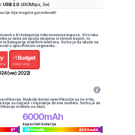
r:
USB 2.0
(
480Mbps,
3w
)
cije nije moguće garantovati!
pisanih u tri kategorije interesovanja kupaca. Vrlo laka
koliko je neka od opcija obojena crvenom bojom, to
m te kategorije mobilnih telefona. Svrha je da ukaže na
nosti u specifičnom segmentu.
uy
-
1
Budget
cena
niska cena
024
(već:
2022
)
pecifikacije. Najbolji delovi specifikacije su na vrhu,
te koje su najjače i najslabije strane modela. Svrha je da
ifikacija modela na skali.
6000
mAh
kapacitet baterije
6
"
2000
mAh
4000
mAh