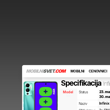
MOBILNI
SVET
.COM
MOBILNI
CENOVNICI
Specifikacija
Inf
23. ma
Model
Status
1tk
30. ma
Infinix
Naziv