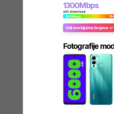
1300
Mbps
wifi download
100
Mbps
10
Vidi sve ključne brojeve
Fotografije mo