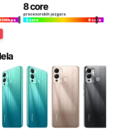
8
core
procesorskih jezgara
00
Mbps
2
core
8
core
dela