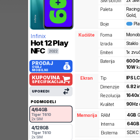
2x SIM
SIM slotovi
Racing
Paleta
Gold,
Pl
Boje
Monob
Kućište
Forma
Infinix
Hot 12 Play
Staklo 
Izrada
NFC
2022
1x zvu
Emiteri
6000
Baterija
PRODAJ
10
W
ka
OVAJ
MOBILNI
KUPOVINA
IPS L
Ekran
Tip
SPECIFIKACIJA
6.82
i
Dimenzije
UPOREDI
1640
x
Rezolucija
PODMODELI
90
Hz
Kvalitet
4
/
64
GB
Tiger
T610
4
GB
G
Memorija
RAM
2x SIM
64
GB
Interna
4
/
128
GB
SDXC
Eksterna
Tiger
T610
2x SIM