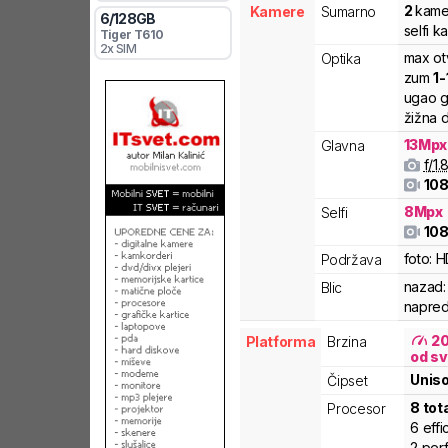
2
kame
Kamere
Sumarno
6
/
128
GB
selfi 
Tiger
T610
2x SIM
max ot
Optika
zum
1
-
ugao g
žižna d
13
Mpx
Glavna
f/
1.
108
8
Mpx
Selfi
108
foto:
H
Podržava
nazad:
Blic
napred
2
Platforma
Brzina
od sv
Unis
Čipset
8
tot
Procesor
6
effi
2
per