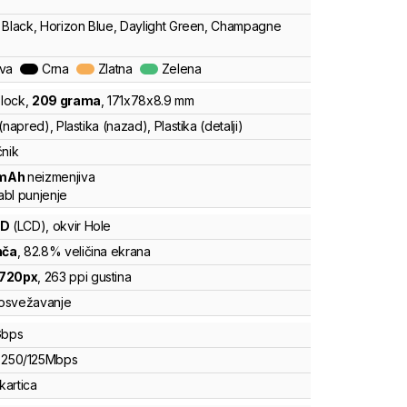
 Black, Horizon Blue, Daylight Green, Champagne
ava
Crna
Zlatna
Zelena
lock
,
209
grama
,
171
x
78
x
8.9
mm
(napred), Plastika (nazad), Plastika (detalji)
čnik
mAh
neizmenjiva
bl punjenje
CD
(LCD)
, okvir Hole
nča
, 82.8% veličina ekrana
720
px
,
263
ppi gustina
osvežavanje
bps
250
/
125
Mbps
kartica