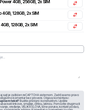
Power 4GB, 256GB, 2x SIM
o 4GB, 128GB, 2x SIM
 4GB, 128GB, 2x SIM
j sajt je zaštićen reCAPTCHA sistemom. Zadržavamo pravo
 objavimo komentar bez provere. Objava komentara i
upišem tekst?
Budite pristojni i konstruktivni. Upišite
bacivati linkove, smajlije, ćirilicu, latinicu. Pomozite drugima ili
vanje, vređanje, VELIKA SLOVA, lične poruke, kontakt podaci,
stvu, spominjanje admina. Komentari su namenjeni za sam