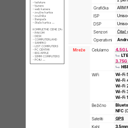
ARM
Grafička
Uniso
ISP
Uniso
DSP
Čitač 
Senzori
Andro
Operativni
4.5G L
Mreže
Celularno
LT
3.75G
HS
Wi-Fi
WiFi
Wi-Fi
Wi-Fi
Wi-Fi
Wi-Fi
Blueto
Bežično
NFC
(
GPS
Sateliti
3.5mm
Kabl