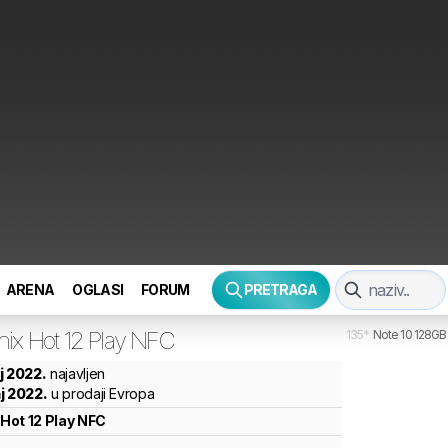
ARENA
OGLASI
FORUM
PRETRAGA
inix
Hot 12 Play NFC
135
*
Note 10 128GB
j 2022.
najavljen
j 2022.
u prodaji Evropa
Hot 12 Play NFC