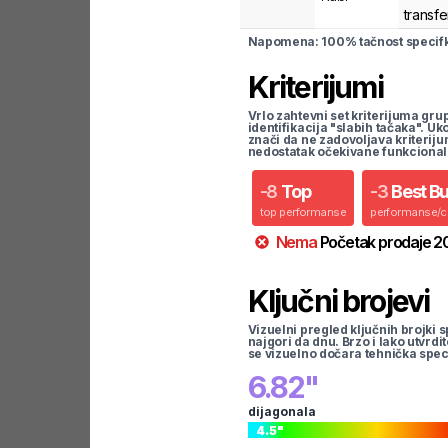
transfe
Napomena: 100% tačnost specifka
Kriterijumi
Vrlo zahtevni set kriterijuma gru
identifikacija "slabih tačaka". U
znači da ne zadovoljava kriteriju
nedostatak očekivane funkcional
-
8
Top
-
3
Best B
top performanse
performanse/
Nema
Početak prodaje
2
Ključni brojevi
Vizuelni pregled ključnih brojki s
najgori da dnu. Brzo i lako utvrdi
se vizuelno dočara tehnička spec
6.82
"
dijagonala
4.5
"