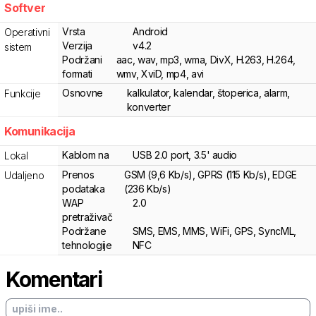
Softver
Vrsta
Android
Operativni
Verzija
v4.2
sistem
Podržani
aac, wav, mp3, wma, DivX, H.263, H.264,
formati
wmv, XviD, mp4, avi
Osnovne
kalkulator, kalendar, štoperica, alarm,
Funkcije
konverter
Komunikacija
Kablom na
USB 2.0 port, 3.5' audio
Lokal
Prenos
GSM (9,6 Kb/s), GPRS (115 Kb/s), EDGE
Udaljeno
podataka
(236 Kb/s)
WAP
2.0
pretraživač
Podržane
SMS, EMS, MMS, WiFi, GPS, SyncML,
tehnologije
NFC
Komentari