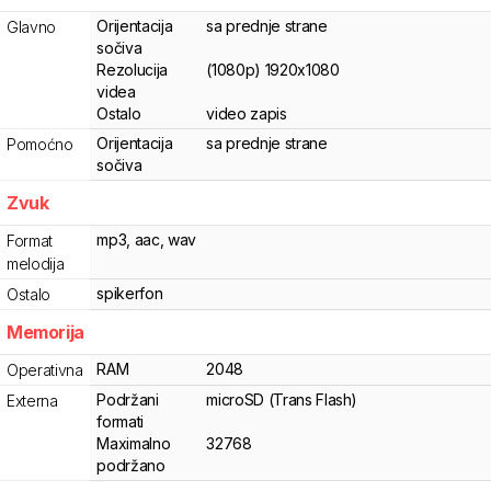
Orijentacija
sa prednje strane
Glavno
sočiva
Rezolucija
(1080p) 1920x1080
videa
Ostalo
video zapis
Orijentacija
sa prednje strane
Pomoćno
sočiva
Zvuk
mp3, aac, wav
Format
melodija
spikerfon
Ostalo
Memorija
RAM
2048
Operativna
Podržani
microSD (Trans Flash)
Externa
formati
Maximalno
32768
podržano