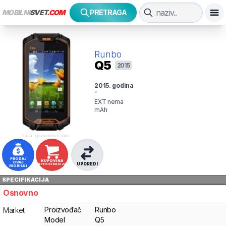
MOBILNI
SVET
.COM
PRETRAGA
Runbo
Q5
2015
2015
. godina
"
EXT
nema
mAh
slika: gsmarena.com
PRODAJ
KUPOVINA
OVAJ
UPOREDI
SPECIFIKACIJA
MOBILNI
SPECIFIKACIJA
Osnovno
Proizvođač
Runbo
Market
Model
Q5