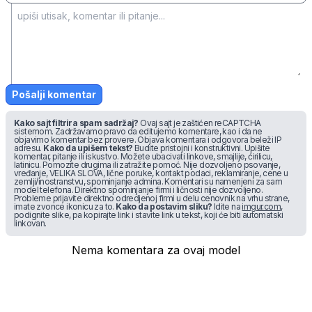
Pošalji komentar
Kako sajt filtrira spam sadržaj?
Ovaj sajt je zaštićen reCAPTCHA
sistemom. Zadržavamo pravo da editujemo komentare, kao i da ne
objavimo komentar bez provere. Objava komentara i odgovora beleži IP
adresu.
Kako da upišem tekst?
Budite pristojni i konstruktivni. Upišite
komentar, pitanje ili iskustvo. Možete ubacivati linkove, smajlije, ćirilicu,
latinicu. Pomozite drugima ili zatražite pomoć. Nije dozvoljeno psovanje,
vređanje, VELIKA SLOVA, lične poruke, kontakt podaci, reklamiranje, cene u
zemlji/inostranstvu, spominjanje admina. Komentari su namenjeni za sam
model telefona. Direktno spominjanje firmi i ličnosti nije dozvoljeno.
Probleme prijavite direktno odredjenoj firmi u delu cenovnik na vrhu strane,
imate zvonce ikonicu za to.
Kako da postavim sliku?
Idite na
imgur.com
,
podignite slike, pa kopirajte link i stavite link u tekst, koji će biti automatski
linkovan.
Nema komentara za ovaj model