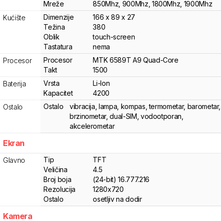
Mreže
850Mhz, 900Mhz, 1800Mhz, 1900Mhz
Dimenzije
166 x 89 x 27
Kućište
Težina
380
Oblik
touch-screen
Tastatura
nema
Procesor
MTK 6589T A9 Quad-Core
Procesor
Takt
1500
Vrsta
Li-Ion
Baterija
Kapacitet
4200
Ostalo
vibracija, lampa, kompas, termometar, barometar,
Ostalo
brzinometar, dual-SIM, vodootporan,
akcelerometar
Ekran
Tip
TFT
Glavno
Veličina
4.5
Broj boja
(24-bit) 16.777.216
Rezolucija
1280x720
Ostalo
osetljiv na dodir
Kamera