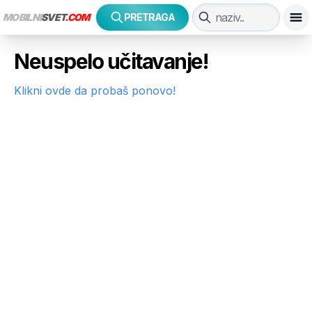
MOBILNI
SVET
.COM
PRETRAGA
Neuspelo učitavanje!
Klikni ovde da probaš ponovo!