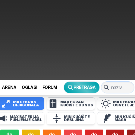
ARENA
OGLASI
FORUM
PRETRAGA
MAX EKRAN
MAX EKRAN
MAX EKRA
DIJAGONALA
KUĆIŠTE ODNOS
OSVETLJE
MAX BATERIJA
MIN KUĆIŠTE
MIN KUĆI
PUNJENJE KABL
DEBLJINA
MASA
do
do
do
do
do
do