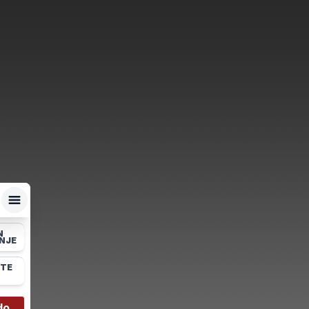
N
NJE
ŠTE
do