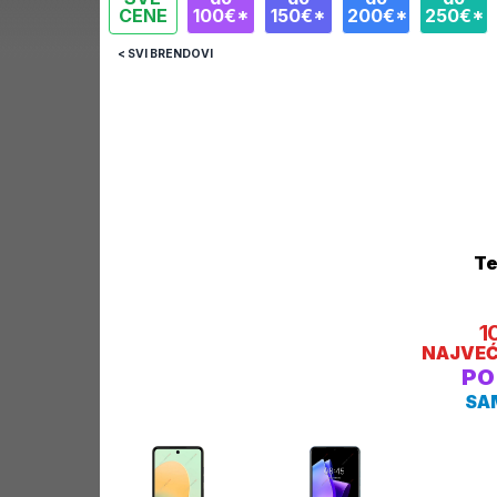
CENE
100€*
150€*
200€*
250€*
< SVI BRENDOVI
T
1
NAJVEĆ
PO
SA