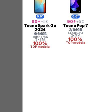
6.6"
6.6"
90
*
+5
€
90
*
+5
€
Tecno
Spark Go
Tecno
Pop 7
2024
2
/
64
GB
SC9863A1
4
/
64
GB
2x SIM
Tiger
T606
100%
2x SIM
100%
TOP modela
TOP modela