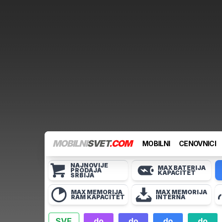
MOBILNI
SVET
.COM
MOBILNI
CENOVNICI
NAJNOVIJE
MAX BATERIJA
PRODAJA
KAPACITET
SRBIJA
MAX MEMORIJA
MAX MEMORIJA
RAM KAPACITET
INTERNA
SVE
do
do
do
do