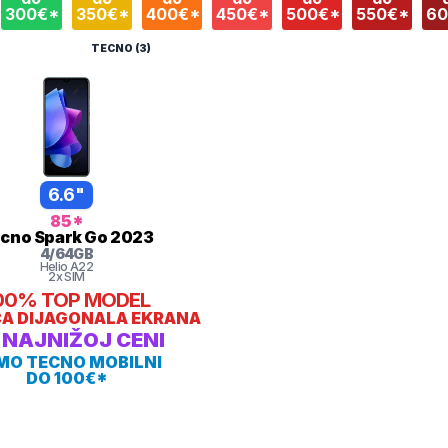
300€*
350€*
400€*
450€*
500€*
550€*
6
TECNO (3)
6.6"
85
*
ecno
Spark Go 2023
4
/
64
GB
Helio
A22
2x SIM
00%
TOP MODEL
A DIJAGONALA EKRANA
 NAJNIŽOJ CENI
MO TECNO MOBILNI
DO 100€*