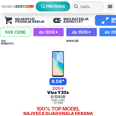
MOBILNI
SVET
.COM
PRETRAGA
NAJNOVIJE
MAX BATERIJA
MA
PRODAJA SRBIJA
KAPACITET
DI
SVE CENE
do 100€*
do 150€*
do 2
< SVI
VIVO (3)
BRENDOVI
6.58"
205
*
Vivo
Y33s
8
/
128
GB
Helio
G80
2x SIM
100%
TOP MODEL
NAJVEĆA DIJAGONALA EKRANA