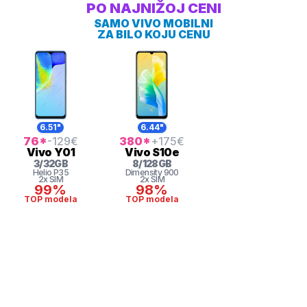
PO NAJNIŽOJ CENI
SAMO VIVO MOBILNI
ZA BILO KOJU CENU
6.51"
6.44"
76
*
-129
€
380
*
+175
€
Vivo
Y01
Vivo
S10e
3
/
32
GB
8
/
128
GB
Helio
P35
Dimensity
900
2x SIM
2x SIM
99%
98%
TOP modela
TOP modela