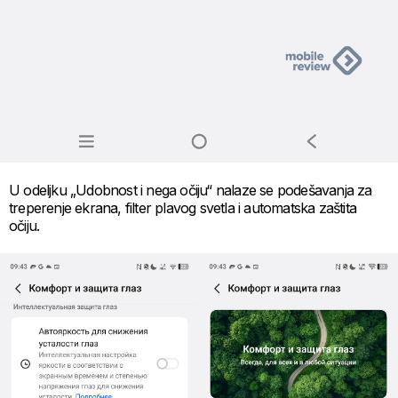
U odeljku „Udobnost i nega očiju“ nalaze se podešavanja za
treperenje ekrana, filter plavog svetla i automatska zaštita
očiju.