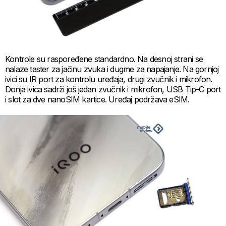
Kontrole su raspoređene standardno. Na desnoj strani se
nalaze taster za jačinu zvuka i dugme za napajanje. Na gornjoj
ivici su IR port za kontrolu uređaja, drugi zvučnik i mikrofon.
Donja ivica sadrži još jedan zvučnik i mikrofon, USB Tip-C port
i slot za dve nanoSIM kartice. Uređaj podržava eSIM.