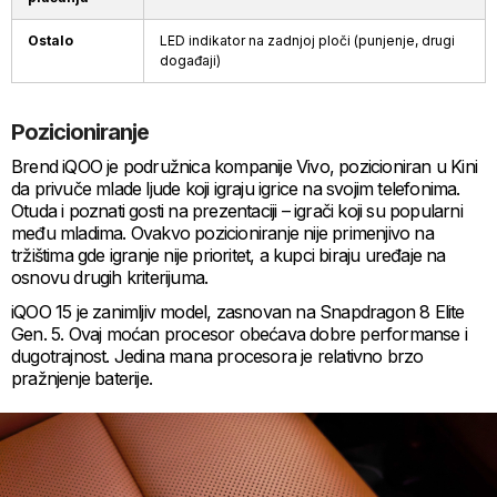
Ostalo
LED indikator na zadnjoj ploči (punjenje, drugi
događaji)
Pozicioniranje
Brend iQOO je podružnica kompanije Vivo, pozicioniran u Kini
da privuče mlade ljude koji igraju igrice na svojim telefonima.
Otuda i poznati gosti na prezentaciji – igrači koji su popularni
među mladima. Ovakvo pozicioniranje nije primenjivo na
tržištima gde igranje nije prioritet, a kupci biraju uređaje na
osnovu drugih kriterijuma.
iQOO 15 je zanimljiv model, zasnovan na Snapdragon 8 Elite
Gen. 5. Ovaj moćan procesor obećava dobre performanse i
dugotrajnost. Jedina mana procesora je relativno brzo
pražnjenje baterije.