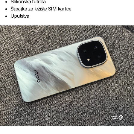
Silikonska futrola
Štipaljka za ležište SIM kartice
Uputstva