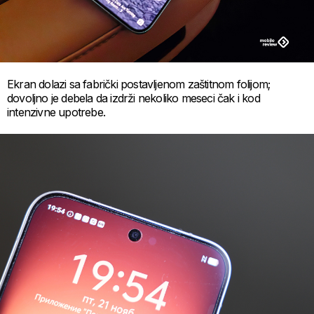
Ekran dolazi sa fabrički postavljenom zaštitnom folijom;
dovoljno je debela da izdrži nekoliko meseci čak i kod
intenzivne upotrebe.