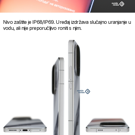
Nivo zaštite je IP68/IP69. Uređaj izdržava slučajno uranjanje u
vodu, ali nije preporučljivo roniti s njim.