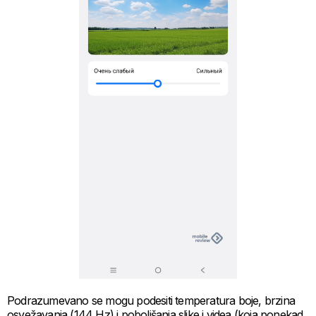
Podrazumevano se mogu podesiti temperatura boje, brzina
osvežavanja (144 Hz) i poboljšanja slike i videa (koja ponekad