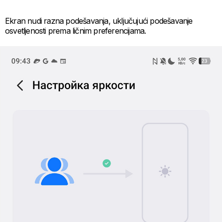
Ekran nudi razna podešavanja, uključujući podešavanje
osvetljenosti prema ličnim preferencijama.