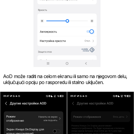
AoD može raditi na celom ekranu ili samo na njegovom delu,
uključujući opciju po rasporedu ili stalno uključen.