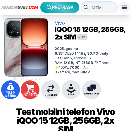
MOBILNI
SVET
.COM
PRETRAGA
Vivo
iQOO 15
12GB, 256GB,
2x SIM
2025
2025
. godina
6.85
"
OLED
144
Hz
,
90.7
% body
Elite Gen 5, Android 16
RAM
12
GB
,
INT
256
GB
,
EXT
nema
⚡
100
W,
7000
mAh
3
kamer
e
, max
50
MP
slika: gsmarena.com
PRODAJ
KUPOVINA
KOMENTARI
OVAJ
TEST
UPOREDI
SPECIFIKACIJA
MOBILNI
Test mobilni telefon
Vivo
iQOO 15 12GB, 256GB, 2x
SIM