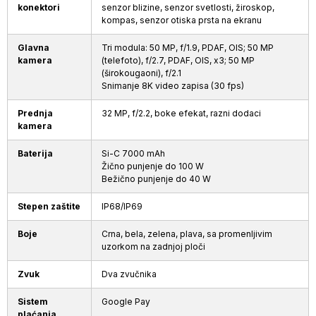
konektori
senzor blizine, senzor svetlosti, žiroskop,
kompas, senzor otiska prsta na ekranu
Glavna
Tri modula: 50 MP, f/1.9, PDAF, OIS; 50 MP
kamera
(telefoto), f/2.7, PDAF, OIS, x3; 50 MP
(širokougaoni), f/2.1
Snimanje 8K video zapisa (30 fps)
Prednja
32 MP, f/2.2, boke efekat, razni dodaci
kamera
Baterija
Si-C 7000 mAh
Žično punjenje do 100 W
Bežično punjenje do 40 W
Stepen zaštite
IP68/IP69
Boje
Crna, bela, zelena, plava, sa promenljivim
uzorkom na zadnjoj ploči
Zvuk
Dva zvučnika
Sistem
Google Pay
plaćanja