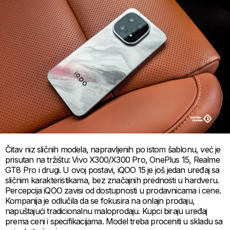
Čitav niz sličnih modela, napravljenih po istom šablonu, već je
prisutan na tržištu: Vivo X300/X300 Pro, OnePlus 15, Realme
GT8 Pro i drugi. U ovoj postavi, iQOO 15 je još jedan uređaj sa
sličnim karakteristikama, bez značajnih prednosti u hardveru.
Percepcija iQOO zavisi od dostupnosti u prodavnicama i cene.
Kompanija je odlučila da se fokusira na onlajn prodaju,
napuštajući tradicionalnu maloprodaju. Kupci biraju uređaj
prema ceni i specifikacijama. Model treba proceniti u skladu sa