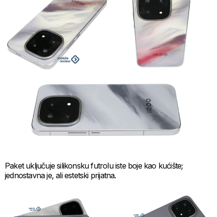
Paket uključuje silikonsku futrolu iste boje kao kućište;
jednostavna je, ali estetski prijatna.