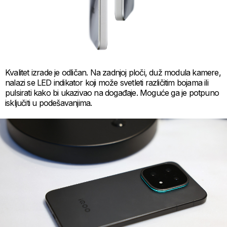
Kvalitet izrade je odličan. Na zadnjoj ploči, duž modula kamere,
nalazi se LED indikator koji može svetleti različitim bojama ili
pulsirati kako bi ukazivao na događaje. Moguće ga je potpuno
isključiti u podešavanjima.