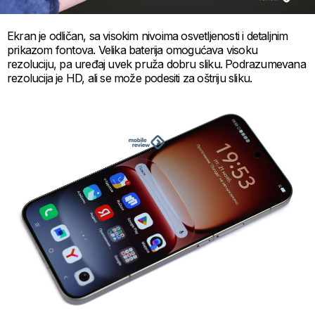
Ekran je odličan, sa visokim nivoima osvetljenosti i detaljnim
prikazom fontova. Velika baterija omogućava visoku
rezoluciju, pa uređaj uvek pruža dobru sliku. Podrazumevana
rezolucija je HD, ali se može podesiti za oštriju sliku.