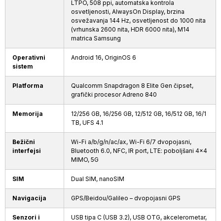
LTPO, 508 ppi, automatska kontrola
osvetljenosti, AlwaysOn Display, brzina
osvežavanja 144 Hz, osvetljenost do 1000 nita
(vrhunska 2600 nita, HDR 6000 nita), M14
matrica Samsung
Operativni
Android 16, OriginOS 6
sistem
Platforma
Qualcomm Snapdragon 8 Elite Gen čipset,
grafički procesor Adreno 840
Memorija
12/256 GB, 16/256 GB, 12/512 GB, 16/512 GB, 16/1
TB, UFS 4.1
Bežični
Wi-Fi a/b/g/n/ac/ax, Wi-Fi 6/7 dvopojasni,
interfejsi
Bluetooth 6.0, NFC, IR port, LTE: poboljšani 4×4
MIMO, 5G
SIM
Dual SIM, nanoSIM
Navigacija
GPS/Beidou/Galileo – dvopojasni GPS
Senzori i
USB tipa C (USB 3.2), USB OTG, akcelerometar,