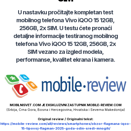
U nastavku pročitajte kompletan test
mobilnog telefona
Vivo
iQOO 15 12GB,
256GB, 2x SIM
. U testu ćete pronaći
detaljne informacije testiranog mobilnog
telefona
Vivo
iQOO 15 12GB, 256GB, 2x
SIM
vezano za izgled modela,
performanse, kvalitet ekrana i kamera.
MOBILNISVET.COM JE EKSKLUZIVNI ZASTUPNIK MOBILE-REVIEW.COM
(Srbija, Crna Gora, Bosna i Hercegovina, Hrvatska i Severna Makedonija)
Original review / Originalni tekst:
https://mobile-review.com/all/reviews/smartphones/obzor-flagmana-iqoo-
15-tipovoj-flagman-2025-goda-odin-sredi-mnogih/