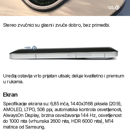
Stereo zvučnici su glasni i zvuče dobro, bez primedbi.
Uređaj ostavlja vrlo prijatan utisak; deluje kvalitetno i premium
u rukama.
Ekran
Specifikacije ekrana su: 6,85 inča, 1440x3168 piksela (20:9),
AMOLED, LTPO, 508 ppi, automatska kontrola osvetljenosti,
AlwaysOn Display, brzina osvežavanja 144 Hz, osvetljenost
do 1000 nita (vrhunska 2600 nita, HDR 6000 nita), M14
matrica od Samsung.