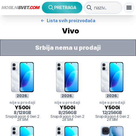
MOBILNI
SVET
.COM
PRETRAGA
Lista svih proizvođača
Vivo
Srbija nema u prodaji
2026
.
2026
.
2026
.
nije u prodaji
nije u prodaji
nije u prodaji
Y500i
Y500i
Y500i
8
/
128
GB
8
/
256
GB
12
/
256
GB
Snapdragon 4 Gen 2
Snapdragon 4 Gen 2
Snapdragon 4 Gen 2
2x SIM
2x SIM
2x SIM