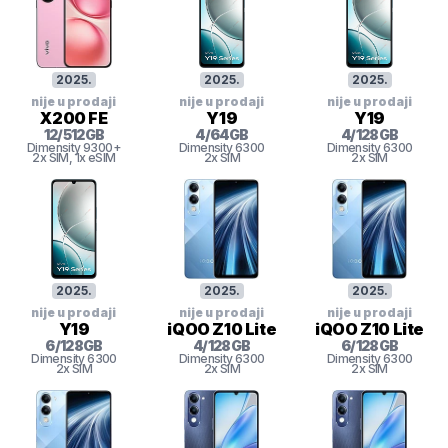
2025
.
2025
.
2025
.
nije u prodaji
nije u prodaji
nije u prodaji
X200 FE
Y19
Y19
12
/
512
GB
4
/
64
GB
4
/
128
GB
Dimensity 9300+
Dimensity 6300
Dimensity 6300
2x SIM
, 1x eSIM
2x SIM
2x SIM
2025
.
2025
.
2025
.
nije u prodaji
nije u prodaji
nije u prodaji
Y19
iQOO Z10 Lite
iQOO Z10 Lite
6
/
128
GB
4
/
128
GB
6
/
128
GB
Dimensity 6300
Dimensity 6300
Dimensity 6300
2x SIM
2x SIM
2x SIM