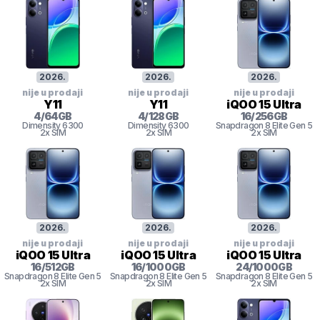
2026
.
2026
.
2026
.
nije u prodaji
nije u prodaji
nije u prodaji
Y11
Y11
iQOO 15 Ultra
4
/
64
GB
4
/
128
GB
16
/
256
GB
Dimensity 6300
Dimensity 6300
Snapdragon 8
Elite Gen 5
2x SIM
2x SIM
2x SIM
2026
.
2026
.
2026
.
nije u prodaji
nije u prodaji
nije u prodaji
iQOO 15 Ultra
iQOO 15 Ultra
iQOO 15 Ultra
16
/
512
GB
16
/
1000
GB
24
/
1000
GB
Snapdragon 8
Elite Gen 5
Snapdragon 8
Elite Gen 5
Snapdragon 8
Elite Gen 5
2x SIM
2x SIM
2x SIM