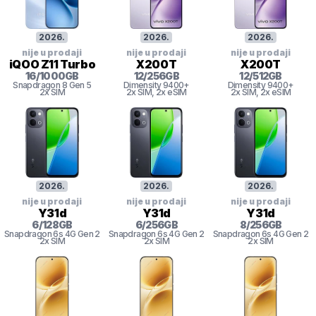
2026
.
2026
.
2026
.
nije u prodaji
nije u prodaji
nije u prodaji
iQOO Z11 Turbo
X200T
X200T
16
/
1000
GB
12
/
256
GB
12
/
512
GB
Snapdragon 8
Gen 5
Dimensity 9400+
Dimensity 9400+
2x SIM
2x SIM
, 2x eSIM
2x SIM
, 2x eSIM
2026
.
2026
.
2026
.
nije u prodaji
nije u prodaji
nije u prodaji
Y31d
Y31d
Y31d
6
/
128
GB
6
/
256
GB
8
/
256
GB
Snapdragon 6s 4G Gen 2
Snapdragon 6s 4G Gen 2
Snapdragon 6s 4G Gen 2
2x SIM
2x SIM
2x SIM