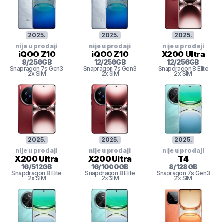
2025
.
2025
.
2025
.
nije u prodaji
nije u prodaji
nije u prodaji
iQOO Z10
iQOO Z10
X200 Ultra
8
/
256
GB
12
/
256
GB
12
/
256
GB
Snapragon 7s Gen3
Snapragon 7s Gen3
Snapdragon 8 Elite
2x SIM
2x SIM
2x SIM
2025
.
2025
.
2025
.
nije u prodaji
nije u prodaji
nije u prodaji
X200 Ultra
X200 Ultra
T4
16
/
512
GB
16
/
1000
GB
8
/
128
GB
Snapdragon 8 Elite
Snapdragon 8 Elite
Snapragon 7s Gen3
2x SIM
2x SIM
2x SIM