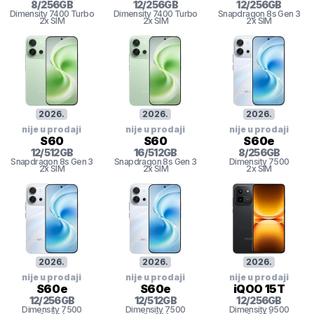
8
/
256
GB
12
/
256
GB
12
/
256
GB
Dimensity
7400 Turbo
Dimensity
7400 Turbo
Snapdragon 8s Gen 3
2x SIM
2x SIM
2x SIM
2026
.
2026
.
2026
.
nije u prodaji
nije u prodaji
nije u prodaji
S60
S60
S60e
12
/
512
GB
16
/
512
GB
8
/
256
GB
Snapdragon 8s Gen 3
Snapdragon 8s Gen 3
Dimensity 7500
2x SIM
2x SIM
2x SIM
2026
.
2026
.
2026
.
nije u prodaji
nije u prodaji
nije u prodaji
S60e
S60e
iQOO 15T
12
/
256
GB
12
/
512
GB
12
/
256
GB
Dimensity 7500
Dimensity 7500
Dimensity
9500