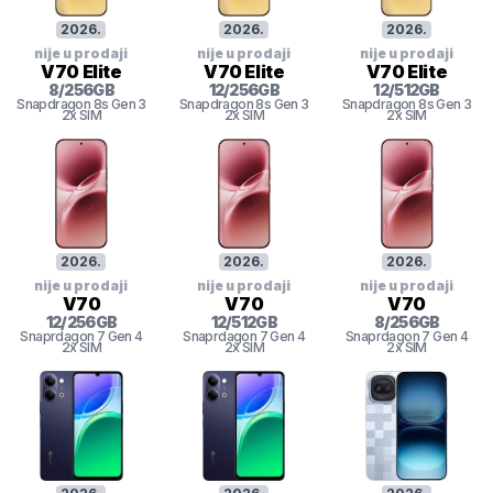
2026
.
2026
.
2026
.
nije u prodaji
nije u prodaji
nije u prodaji
V70 Elite
V70 Elite
V70 Elite
8
/
256
GB
12
/
256
GB
12
/
512
GB
Snapdragon 8s Gen 3
Snapdragon 8s Gen 3
Snapdragon 8s Gen 3
2x SIM
2x SIM
2x SIM
2026
.
2026
.
2026
.
nije u prodaji
nije u prodaji
nije u prodaji
V70
V70
V70
12
/
256
GB
12
/
512
GB
8
/
256
GB
Snaprdagon 7 Gen 4
Snaprdagon 7 Gen 4
Snaprdagon 7 Gen 4
2x SIM
2x SIM
2x SIM