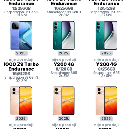
Endurance
Endurance
Endurance
12
/
256
GB
16
/
256
GB
12
/
512
GB
Snapdragon 8s Gen 3
Snapdragon 8s Gen 3
Snapdragon 8s Gen 3
2x SIM
2x SIM
2x SIM
2025
.
2025
.
2025
.
nije u prodaji
nije u prodaji
nije u prodaji
iQOO Z9 Turbo
Y200 4G
Y200 4G
Endurance
8
/
128
GB
8
/
256
GB
Snapdragon
685
Snapdragon
685
16
/
512
GB
2x SIM
2x SIM
Snapdragon 8s Gen 3
2x SIM
2025
.
2025
.
2025
.
nije u prodaji
nije u prodaji
nije u prodaji