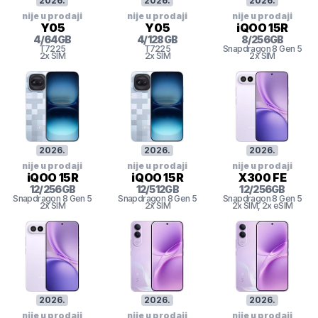
2026
.
2026
.
2026
.
nije u prodaji
nije u prodaji
nije u prodaji
Y05
Y05
iQOO 15R
4
/
64
GB
4
/
128
GB
8
/
256
GB
T7225
T7225
Snapdragon 8
Gen 5
2x SIM
2x SIM
2x SIM
2026
.
2026
.
2026
.
nije u prodaji
nije u prodaji
nije u prodaji
iQOO 15R
iQOO 15R
X300 FE
12
/
256
GB
12
/
512
GB
12
/
256
GB
Snapdragon 8
Gen 5
Snapdragon 8
Gen 5
Snapdragon 8
Gen 5
2x SIM
2x SIM
2x SIM
, 2x eSIM
2026
.
2026
.
2026
.
nije u prodaji
nije u prodaji
nije u prodaji