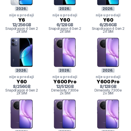
2026
.
2026
.
2026
.
nije u prodaji
nije u prodaji
nije u prodaji
Y6
Y60
Y60
12
/
256
GB
6
/
128
GB
6
/
256
GB
Snapdragon 4 Gen 2
Snapdragon 4 Gen 2
Snapdragon 4 Gen 2
2x SIM
2x SIM
2x SIM
2026
.
2026
.
2026
.
nije u prodaji
nije u prodaji
nije u prodaji
Y60
Y600 Pro
Y600 Pro
8
/
256
GB
12
/
512
GB
8
/
128
GB
Snapdragon 4 Gen 2
Dimensity
7300e
Dimensity
7300e
2x SIM
2x SIM
2x SIM