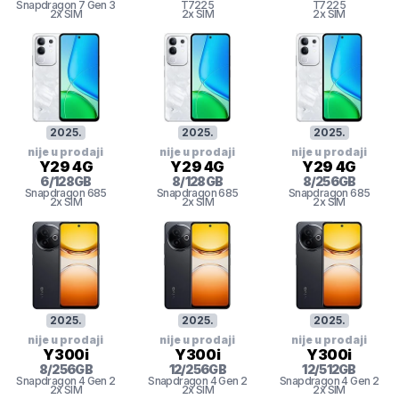
Snapdragon 7 Gen 3
T7225
T7225
2x SIM
2x SIM
2x SIM
2025
.
2025
.
2025
.
nije u prodaji
nije u prodaji
nije u prodaji
Y29 4G
Y29 4G
Y29 4G
6
/
128
GB
8
/
128
GB
8
/
256
GB
Snapdragon
685
Snapdragon
685
Snapdragon
685
2x SIM
2x SIM
2x SIM
2025
.
2025
.
2025
.
nije u prodaji
nije u prodaji
nije u prodaji
Y300i
Y300i
Y300i
8
/
256
GB
12
/
256
GB
12
/
512
GB
Snapdragon 4 Gen 2
Snapdragon 4 Gen 2
Snapdragon 4 Gen 2
2x SIM
2x SIM
2x SIM