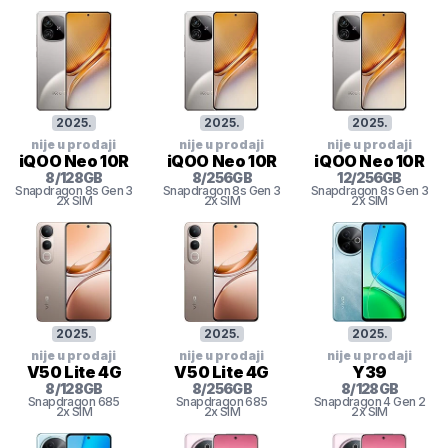
2025
.
2025
.
2025
.
nije u prodaji
nije u prodaji
nije u prodaji
iQOO Neo 10R
iQOO Neo 10R
iQOO Neo 10R
8
/
128
GB
8
/
256
GB
12
/
256
GB
Snapdragon 8s Gen 3
Snapdragon 8s Gen 3
Snapdragon 8s Gen 3
2x SIM
2x SIM
2x SIM
2025
.
2025
.
2025
.
nije u prodaji
nije u prodaji
nije u prodaji
V50 Lite 4G
V50 Lite 4G
Y39
8
/
128
GB
8
/
256
GB
8
/
128
GB
Snapdragon
685
Snapdragon
685
Snapdragon 4 Gen 2
2x SIM
2x SIM
2x SIM