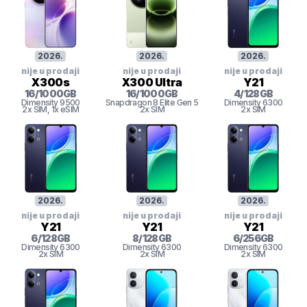
2026
.
2026
.
2026
.
nije u prodaji
nije u prodaji
nije u prodaji
X300s
X300 Ultra
Y21
16
/
1000
GB
16
/
1000
GB
4
/
128
GB
Dimensity
9500
Snapdragon 8
Elite Gen 5
Dimensity 6300
2x SIM
, 1x eSIM
2x SIM
2x SIM
2026
.
2026
.
2026
.
nije u prodaji
nije u prodaji
nije u prodaji
Y21
Y21
Y21
6
/
128
GB
8
/
128
GB
6
/
256
GB
Dimensity 6300
Dimensity 6300
Dimensity 6300
2x SIM
2x SIM
2x SIM