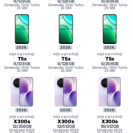
6
/
128
GB
8
/
128
GB
8
/
256
GB
Dimensity
7400 Turbo
Dimensity
7400 Turbo
Dimensity
7400 Turbo
2x SIM
2x SIM
2x SIM
2026
.
2026
.
2026
.
nije u prodaji
nije u prodaji
nije u prodaji
T5x
T5x
T5x
6
/
128
GB
8
/
128
GB
8
/
256
GB
Dimensity
7400 Turbo
Dimensity
7400 Turbo
Dimensity
7400 Turbo
2x SIM
2x SIM
2x SIM
2026
.
2026
.
2026
.
nije u prodaji
nije u prodaji
nije u prodaji
X300s
X300s
X300s
12
/
256
GB
12
/
512
GB
16
/
512
GB
Dimensity
9500
Dimensity
9500
Dimensity
9500