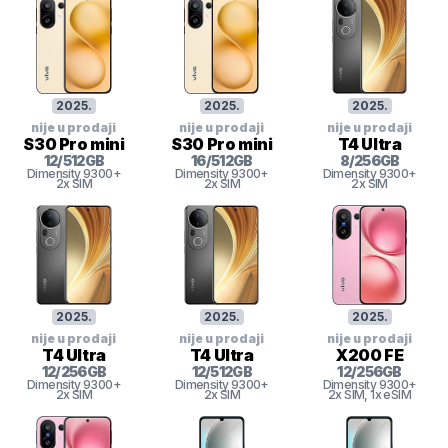
2025
.
2025
.
2025
.
nije u prodaji
nije u prodaji
nije u prodaji
S30 Pro mini
S30 Pro mini
T4 Ultra
12
/
512
GB
16
/
512
GB
8
/
256
GB
Dimensity 9300+
Dimensity 9300+
Dimensity 9300+
2x SIM
2x SIM
2x SIM
2025
.
2025
.
2025
.
nije u prodaji
nije u prodaji
nije u prodaji
T4 Ultra
T4 Ultra
X200 FE
12
/
256
GB
12
/
512
GB
12
/
256
GB
Dimensity 9300+
Dimensity 9300+
Dimensity 9300+
2x SIM
2x SIM
2x SIM
, 1x eSIM