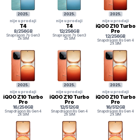
2025
.
2025
.
2025
.
nije u prodaji
nije u prodaji
nije u prodaji
T4
T4
iQOO Z10 Turbo
Pro
8
/
256
GB
12
/
256
GB
Snapragon 7s Gen3
Snapragon 7s Gen3
12
/
256
GB
2x SIM
2x SIM
Snapdragon 8s Gen 4
2x SIM
2025
.
2025
.
2025
.
nije u prodaji
nije u prodaji
nije u prodaji
iQOO Z10 Turbo
iQOO Z10 Turbo
iQOO Z10 Turbo
Pro
Pro
Pro
16
/
256
GB
12
/
512
GB
16
/
512
GB
Snapdragon 8s Gen 4
Snapdragon 8s Gen 4
Snapdragon 8s Gen 4
2x SIM
2x SIM
2x SIM