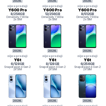
2026
.
2026
.
2026
.
nije u prodaji
nije u prodaji
nije u prodaji
Y600 Pro
Y600 Pro
Y600 Pro
8
/
256
GB
12
/
256
GB
8
/
512
GB
Dimensity
7300e
Dimensity
7300e
Dimensity
7300e
2x SIM
2x SIM
2x SIM
2026
.
2026
.
2026
.
nije u prodaji
nije u prodaji
nije u prodaji
Y6t
Y6t
Y6t
6
/
128
GB
8
/
128
GB
6
/
256
GB
Snapdragon 4 Gen 2
Snapdragon 4 Gen 2
Snapdragon 4 Gen 2
2x SIM
2x SIM
2x SIM
2026
.
2026
.
2026
.
nije u prodaji
nije u prodaji
nije u prodaji