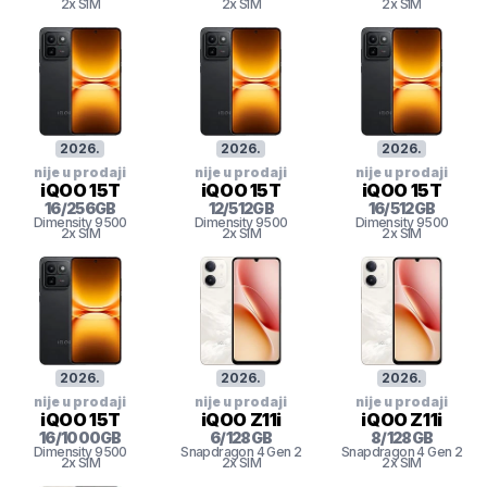
2x SIM
2x SIM
2x SIM
2026
.
2026
.
2026
.
nije u prodaji
nije u prodaji
nije u prodaji
iQOO 15T
iQOO 15T
iQOO 15T
16
/
256
GB
12
/
512
GB
16
/
512
GB
Dimensity
9500
Dimensity
9500
Dimensity
9500
2x SIM
2x SIM
2x SIM
2026
.
2026
.
2026
.
nije u prodaji
nije u prodaji
nije u prodaji
iQOO 15T
iQOO Z11i
iQOO Z11i
16
/
1000
GB
6
/
128
GB
8
/
128
GB
Dimensity
9500
Snapdragon 4 Gen 2
Snapdragon 4 Gen 2
2x SIM
2x SIM
2x SIM