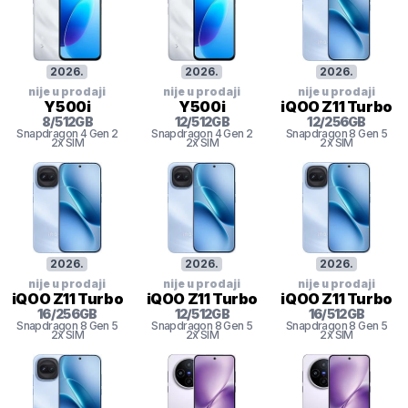
2026
.
2026
.
2026
.
nije u prodaji
nije u prodaji
nije u prodaji
Y500i
Y500i
iQOO Z11 Turbo
8
/
512
GB
12
/
512
GB
12
/
256
GB
Snapdragon 4 Gen 2
Snapdragon 4 Gen 2
Snapdragon 8
Gen 5
2x SIM
2x SIM
2x SIM
2026
.
2026
.
2026
.
nije u prodaji
nije u prodaji
nije u prodaji
iQOO Z11 Turbo
iQOO Z11 Turbo
iQOO Z11 Turbo
16
/
256
GB
12
/
512
GB
16
/
512
GB
Snapdragon 8
Gen 5
Snapdragon 8
Gen 5
Snapdragon 8
Gen 5
2x SIM
2x SIM
2x SIM