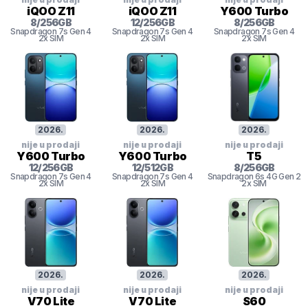
iQOO Z11
iQOO Z11
Y600 Turbo
8
/
256
GB
12
/
256
GB
8
/
256
GB
Snapdragon 7s Gen 4
Snapdragon 7s Gen 4
Snapdragon 7s Gen 4
2x SIM
2x SIM
2x SIM
2026
.
2026
.
2026
.
nije u prodaji
nije u prodaji
nije u prodaji
Y600 Turbo
Y600 Turbo
T5
12
/
256
GB
12
/
512
GB
8
/
256
GB
Snapdragon 7s Gen 4
Snapdragon 7s Gen 4
Snapdragon 6s 4G Gen 2
2x SIM
2x SIM
2x SIM
2026
.
2026
.
2026
.
nije u prodaji
nije u prodaji
nije u prodaji
V70 Lite
V70 Lite
S60