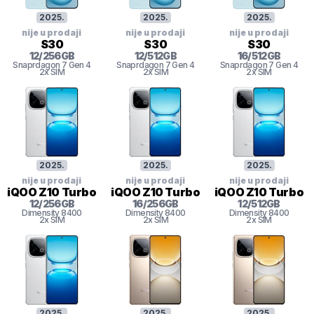
2025
.
2025
.
2025
.
nije u prodaji
nije u prodaji
nije u prodaji
S30
S30
S30
12
/
256
GB
12
/
512
GB
16
/
512
GB
Snaprdagon 7 Gen 4
Snaprdagon 7 Gen 4
Snaprdagon 7 Gen 4
2x SIM
2x SIM
2x SIM
2025
.
2025
.
2025
.
nije u prodaji
nije u prodaji
nije u prodaji
iQOO Z10 Turbo
iQOO Z10 Turbo
iQOO Z10 Turbo
12
/
256
GB
16
/
256
GB
12
/
512
GB
Dimensity 8400
Dimensity 8400
Dimensity 8400
2x SIM
2x SIM
2x SIM
2025
.
2025
.
2025
.