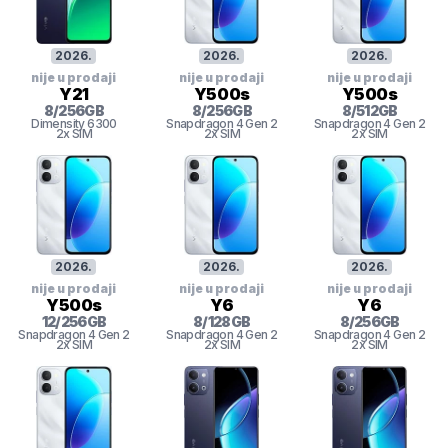
2026
.
2026
.
2026
.
nije u prodaji
nije u prodaji
nije u prodaji
Y21
Y500s
Y500s
8
/
256
GB
8
/
256
GB
8
/
512
GB
Dimensity 6300
Snapdragon 4 Gen 2
Snapdragon 4 Gen 2
2x SIM
2x SIM
2x SIM
2026
.
2026
.
2026
.
nije u prodaji
nije u prodaji
nije u prodaji
Y500s
Y6
Y6
12
/
256
GB
8
/
128
GB
8
/
256
GB
Snapdragon 4 Gen 2
Snapdragon 4 Gen 2
Snapdragon 4 Gen 2
2x SIM
2x SIM
2x SIM