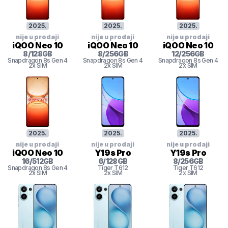
2025
.
2025
.
2025
.
nije u prodaji
nije u prodaji
nije u prodaji
iQOO Neo 10
iQOO Neo 10
iQOO Neo 10
8
/
128
GB
8
/
256
GB
12
/
256
GB
Snapdragon 8s Gen 4
Snapdragon 8s Gen 4
Snapdragon 8s Gen 4
2x SIM
2x SIM
2x SIM
2025
.
2025
.
2025
.
nije u prodaji
nije u prodaji
nije u prodaji
iQOO Neo 10
Y19s Pro
Y19s Pro
16
/
512
GB
6
/
128
GB
8
/
256
GB
Snapdragon 8s Gen 4
Tiger
T612
Tiger
T612
2x SIM
2x SIM
2x SIM