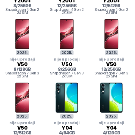
Y200+
Y200+
Y200+
8
/
256
GB
12
/
256
GB
12
/
512
GB
Snapdragon 4 Gen 2
Snapdragon 4 Gen 2
Snapdragon 4 Gen 2
2x SIM
2x SIM
2x SIM
2025
.
2025
.
2025
.
nije u prodaji
nije u prodaji
nije u prodaji
V50
V50
V50
8
/
128
GB
8
/
256
GB
12
/
256
GB
Snapdragon 7 Gen 3
Snapdragon 7 Gen 3
Snapdragon 7 Gen 3
2x SIM
2x SIM
2x SIM
2025
.
2025
.
2025
.
nije u prodaji
nije u prodaji
nije u prodaji
V50
Y04
Y04
12
/
512
GB
4
/
64
GB
4
/
128
GB