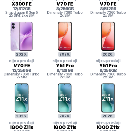
X300 FE
V70 FE
V70 FE
12
/
512
GB
8
/
256
GB
8
/
512
GB
Snapdragon 8
Gen 5
Dimensity
7360 Turbo
Dimensity
7360 Turbo
2x SIM
, 2x eSIM
2x SIM
2x SIM
2026
.
2026
.
2026
.
nije u prodaji
nije u prodaji
nije u prodaji
V70 FE
Y51 Pro
Y51 Pro
12
/
256
GB
8
/
128
GB
8
/
256
GB
Dimensity
7360 Turbo
Dimensity
7360 Turbo
Dimensity
7360 Turbo
2x SIM
2x SIM
2x SIM
2026
.
2026
.
2026
.
nije u prodaji
nije u prodaji
nije u prodaji
iQOO Z11x
iQOO Z11x
iQOO Z11x