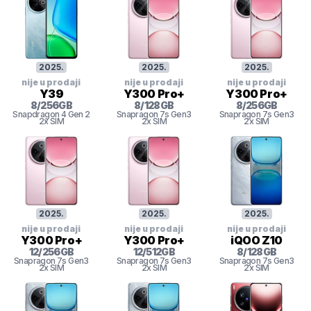
2025
.
2025
.
2025
.
nije u prodaji
nije u prodaji
nije u prodaji
Y39
Y300 Pro+
Y300 Pro+
8
/
256
GB
8
/
128
GB
8
/
256
GB
Snapdragon 4 Gen 2
Snapragon 7s Gen3
Snapragon 7s Gen3
2x SIM
2x SIM
2x SIM
2025
.
2025
.
2025
.
nije u prodaji
nije u prodaji
nije u prodaji
Y300 Pro+
Y300 Pro+
iQOO Z10
12
/
256
GB
12
/
512
GB
8
/
128
GB
Snapragon 7s Gen3
Snapragon 7s Gen3
Snapragon 7s Gen3
2x SIM
2x SIM
2x SIM