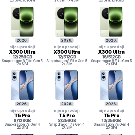
2x SIM
, 1x eSIM
2x SIM
, 1x eSIM
2x SIM
, 1x eSIM
2026
.
2026
.
2026
.
nije u prodaji
nije u prodaji
nije u prodaji
X300 Ultra
X300 Ultra
X300 Ultra
12
/
256
GB
12
/
512
GB
16
/
512
GB
Snapdragon 8
Elite Gen 5
Snapdragon 8
Elite Gen 5
Snapdragon 8
Elite Gen 5
2x SIM
2x SIM
2x SIM
2026
.
2026
.
2026
.
nije u prodaji
nije u prodaji
nije u prodaji
T5 Pro
T5 Pro
T5 Pro
8
/
128
GB
8
/
256
GB
12
/
256
GB
Snapdragon 7s Gen 4
Snapdragon 7s Gen 4
Snapdragon 7s Gen 4
2x SIM
2x SIM
2x SIM