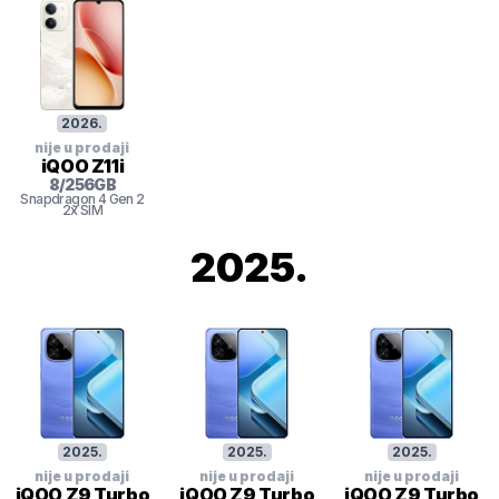
2026
.
nije u prodaji
iQOO Z11i
8
/
256
GB
Snapdragon 4 Gen 2
2x SIM
2025
.
2025
.
2025
.
2025
.
nije u prodaji
nije u prodaji
nije u prodaji
iQOO Z9 Turbo
iQOO Z9 Turbo
iQOO Z9 Turbo