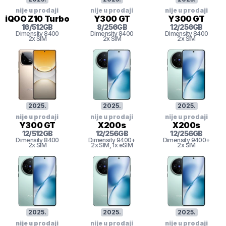
nije u prodaji
nije u prodaji
nije u prodaji
iQOO Z10 Turbo
Y300 GT
Y300 GT
16
/
512
GB
8
/
256
GB
12
/
256
GB
Dimensity 8400
Dimensity 8400
Dimensity 8400
2x SIM
2x SIM
2x SIM
2025
.
2025
.
2025
.
nije u prodaji
nije u prodaji
nije u prodaji
Y300 GT
X200s
X200s
12
/
512
GB
12
/
256
GB
12
/
256
GB
Dimensity 8400
Dimensity 9400+
Dimensity 9400+
2x SIM
2x SIM
, 1x eSIM
2x SIM
2025
.
2025
.
2025
.
nije u prodaji
nije u prodaji
nije u prodaji