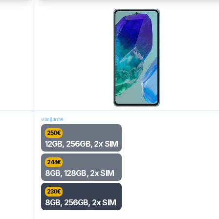
varijante
250
€
12GB, 256GB, 2x SIM
244
€
8GB, 128GB, 2x SIM
230
€
8GB, 256GB, 2x SIM