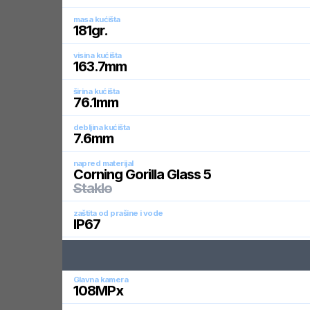
masa kućišta
181
gr.
visina kućišta
163.7
mm
širina kućišta
76.1
mm
debljina kućišta
7.6
mm
napred materijal
Corning Gorilla Glass 5
Staklo
zaštita od prašine i vode
IP67
Glavna kamera
108
MPx