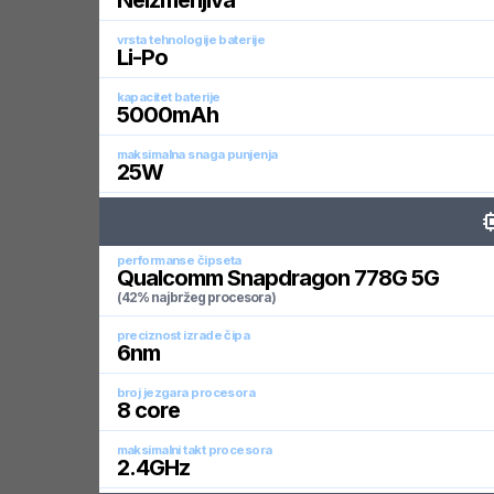
Neizmenjiva
vrsta tehnologije baterije
Li-Po
kapacitet baterije
5000
mAh
maksimalna snaga punjenja
25
W
performanse čipseta
Qualcomm Snapdragon 778G 5G
(42% najbržeg procesora)
preciznost izrade čipa
6
nm
broj jezgara procesora
8
core
maksimalni takt procesora
2.4
GHz