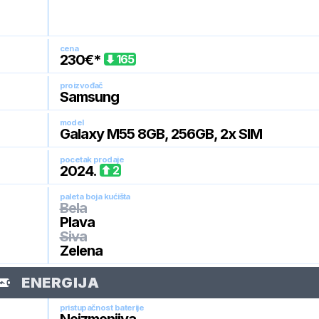
cena
230
€*
165
proizvođač
Samsung
model
Galaxy M55 8GB, 256GB, 2x SIM
pocetak prodaje
2024
.
2
paleta boja kućišta
Bela
Plava
Siva
Zelena
ENERGIJA
pristupačnost baterije