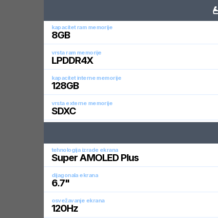
kapacitet ram memorije
8
GB
vrsta ram memorije
LPDDR4X
kapacitet interne memorije
128
GB
vrsta externe memorije
SDXC
tehnologija izrade ekrana
Super AMOLED Plus
dijagonala ekrana
6.7
"
osvežavanje ekrana
120
Hz