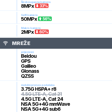
Širokougaona kamera
8
MPx
33
%
Selfi kamera
50
MPx
56
%
Makro kamera
2
MPx
60
%
MREŽE
prijemnici
Beidou
GPS
Galileo
Glonass
QZSS
mobilni prenos podataka
3.75G HSPA+ r8
4.5G LTE-A, Cat 21
4.5G LTE-A, Cat 24
NSA 5G+4G mmWave
NSA 5G+4G sub6