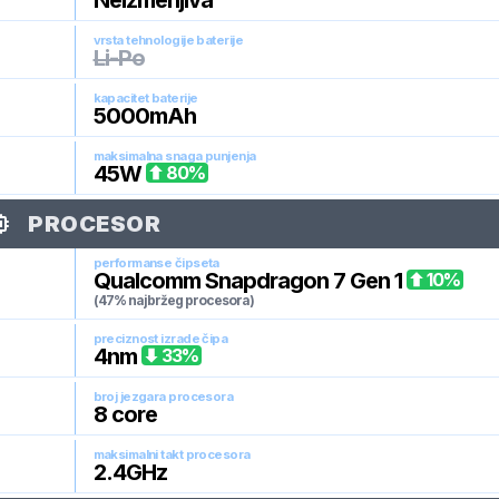
Neizmenjiva
vrsta tehnologije baterije
Li-Po
kapacitet baterije
5000
mAh
maksimalna snaga punjenja
45
W
80
%
PROCESOR
performanse čipseta
Qualcomm Snapdragon 7 Gen 1
10
%
(47% najbržeg procesora)
preciznost izrade čipa
4
nm
33
%
broj jezgara procesora
8
core
maksimalni takt procesora
2.4
GHz