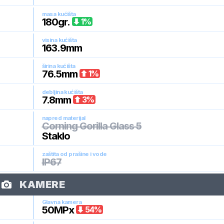
masa kućišta
180
gr.
1
%
visina kućišta
163.9
mm
širina kućišta
76.5
mm
1
%
debljina kućišta
7.8
mm
3
%
napred materijal
Corning Gorilla Glass 5
Staklo
zaštita od prašine i vode
IP67
KAMERE
Glavna kamera
50
MPx
54
%