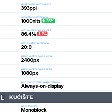
gustina piksela ekrana
393
ppi
osvetljenost ekrana
1000
nits
25
%
odnos ekrana i kućišta
86.4
%
1
%
odnos strana ekrana
20:9
piksela ekrana po visini
2400
px
piksela ekrana po širini
1080
px
podržane tehnologije ekrana
Always-on-display
KUĆIŠTE
oblik kućišta
Monoblock