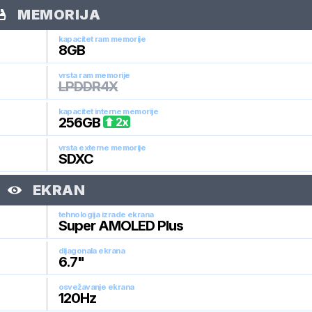
MEMORIJA
kapacitet ram memorije
8
GB
vrsta ram memorije
LPDDR4X
kapacitet interne memorije
256
GB
2
x
vrsta externe memorije
SDXC
EKRAN
tehnologija izrade ekrana
Super AMOLED Plus
dijagonala ekrana
6.7
"
osvežavanje ekrana
120
Hz