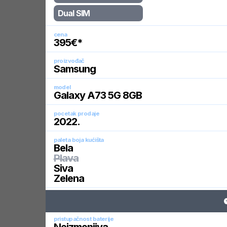
Dual SIM
cena
395
€*
proizvođač
Samsung
model
Galaxy A73 5G 8GB
pocetak prodaje
2022
.
paleta boja kućišta
Bela
Plava
Siva
Zelena
pristupačnost baterije