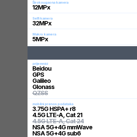
Širokougaona kamera
12
MPx
Selfi kamera
32
MPx
Makro kamera
5
MPx
prijemnici
Beidou
GPS
Galileo
Glonass
QZSS
mobilni prenos podataka
3.75G HSPA+ r8
4.5G LTE-A, Cat 21
4.5G LTE-A, Cat 24
NSA 5G+4G mmWave
NSA 5G+4G sub6