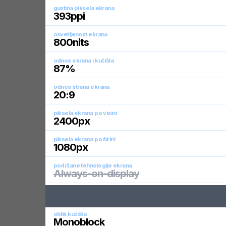
gustina piksela ekrana
393
ppi
osvetljenost ekrana
800
nits
odnos ekrana i kućišta
87
%
odnos strana ekrana
20:9
piksela ekrana po visini
2400
px
piksela ekrana po širini
1080
px
podržane tehnologije ekrana
Always-on-display
oblik kućišta
Monoblock