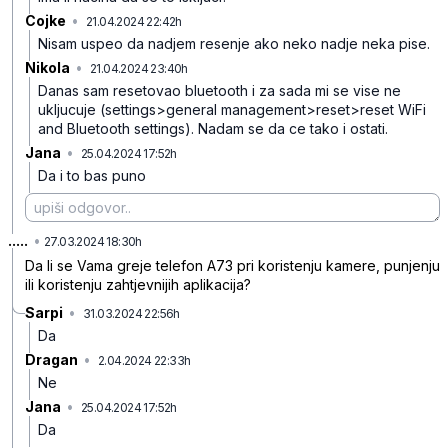
Cojke
•
21.04.2024 22:42h
g5x3ygy3dbj07vx
Nisam uspeo da nadjem resenje ako neko nadje neka pise.
Nikola
•
21.04.2024 23:40h
jhmp9159mzljd4b
Danas sam resetovao bluetooth i za sada mi se vise ne
ukljucuje (settings>general management>reset>reset WiFi
and Bluetooth settings). Nadam se da ce tako i ostati.
Jana
•
25.04.2024 17:52h
28z86h13td8cx6l
Da i to bas puno
.....
•
f068qsqqn8dbs69
27.03.2024 18:30h
Da li se Vama greje telefon A73 pri koristenju kamere, punjenju
ili koristenju zahtjevnijih aplikacija?
Sarpi
•
31.03.2024 22:56h
q2z0qfc6jkmkbjb
Da
Dragan
•
2.04.2024 22:33h
fqfqd9qzh5mp2rv
Ne
Jana
•
25.04.2024 17:52h
n17nhfkfq1t3hy8
Da