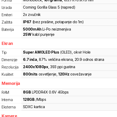
Forma
Corning Gorilla Glass 5 (napred)
Izrada
2x zvučnik
Emiteri
IP67
(bez prašine, potapanje do 1m)
Zaštita
5000
mAh
Li-Po
neizmenjiva
Baterija
25
W
kabl punjenje
Ekran
Super AMOLED Plus
(OLED)
, okvir Hole
Tip
6.7
inča
, 87% veličina ekrana
, 20:9 odnos strana
Dimenzije
2400
x
1080
px
,
393
ppi gustina
Rezolucija
800
nits
osvetljenje
,
120
Hz
osvežavanje
Kvalitet
Memorija
8
GB
LPDDR4X
0.6V
4
Gbps
RAM
128
GB
/
Mbps
Interna
SDXC
kartica
Eksterna
Kamere