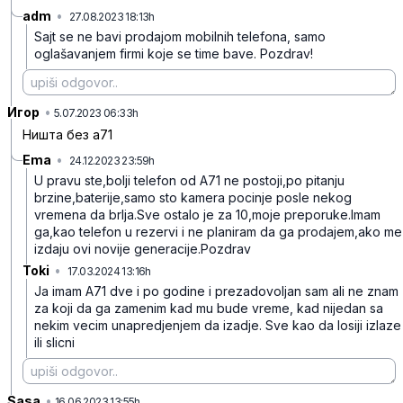
adm
•
27.08.2023 18:13h
mvhg8fcv3n36tmm
Sajt se ne bavi prodajom mobilnih telefona, samo
oglašavanjem firmi koje se time bave. Pozdrav!
Игор
•
x621fgnmhlpbbrq
5.07.2023 06:33h
Ништа без а71
Ema
•
24.12.2023 23:59h
v260cr12lkglnhp
U pravu ste,bolji telefon od A71 ne postoji,po pitanju
brzine,baterije,samo sto kamera pocinje posle nekog
vremena da brlja.Sve ostalo je za 10,moje preporuke.Imam
ga,kao telefon u rezervi i ne planiram da ga prodajem,ako me
izdaju ovi novije generacije.Pozdrav
Toki
•
17.03.2024 13:16h
f4gynn09qm001yc
Ja imam A71 dve i po godine i prezadovoljan sam ali ne znam
za koji da ga zamenim kad mu bude vreme, kad nijedan sa
nekim vecim unapredjenjem da izadje. Sve kao da losiji izlaze
ili slicni
Sasa
•
f8v0yc3qddpm6mh
16.06.2023 13:55h