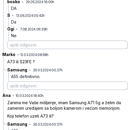
bosko
•
29.05.2024 16:00h
5p3yjnlgx6c1mv1
DA
S
•
13.06.2024 00:42h
by9ytfjyjlx4f96
Da
Ogi
•
7.08.2024 06:39h
x5xwdzhnfrq9bgq
Ne
Marko
•
z2vb1hcvp8c5qm1
12.03.2024 08:58h
A73 ili S23FE ?
Samsung
•
26.03.2024 00:37h
crt38zx34nkg2qp
A55 definitivno.
Ana
•
4zvvq9fpykw5jp8
10.03.2024 18:40h
Zanima me Vaše mišljenje, imam Samsung A71 5g a želim da
zamenim uređajem sa boljom kamerom i većom memorijom.
Koji telefon uzeti A73 ili?
Samsung
•
26.03.2024 00:37h
9cjr3fh6dbwbr0l