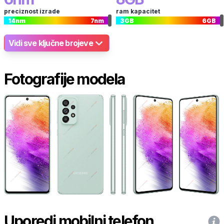
preciznost izrade
ram kapacitet
14
nm
7
nm
3
GB
6
GB
Vidi sve ključne brojeve
Fotografije modela
Uporedi mobilni telefon