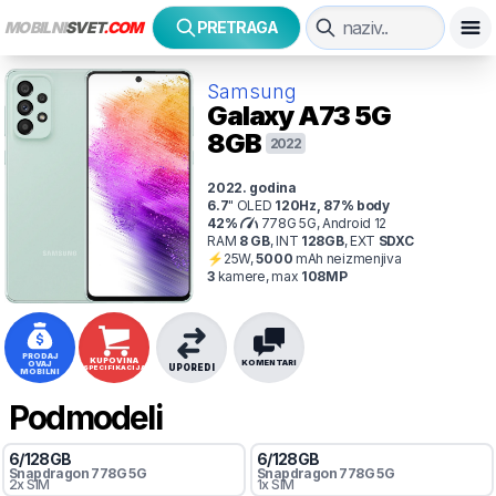
MOBILNI
SVET
.COM
PRETRAGA
Samsung
Galaxy A73 5G
8GB
2022
2022
. godina
6.7
"
OLED
120
Hz
,
87
% body
42
%
778G 5G, Android 12
RAM
8
GB
,
INT
128
GB
,
EXT
SDXC
⚡
25
W,
5000
mAh
neizmenjiva
3
kamer
e
, max
108
MP
PRODAJ
KUPOVINA
KOMENTARI
OVAJ
UPOREDI
SPECIFIKACIJA
MOBILNI
Podmodeli
6
/
128
GB
6
/
128
GB
Snapdragon
778G 5G
Snapdragon
778G 5G
2x SIM
1x SIM