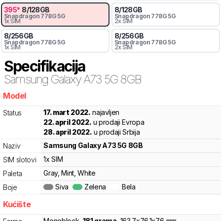
395
*
8
/
128
GB
8
/
128
GB
Snapdragon
778G 5G
Snapdragon
778G 5G
1x SIM
2x SIM
8
/
256
GB
8
/
256
GB
Snapdragon
778G 5G
Snapdragon
778G 5G
1x SIM
2x SIM
Specifikacija
Samsung
Galaxy A73 5G 8GB
Model
0wbr8
17. mart 2022.
najavljen
Status
22. april 2022.
u prodaji Evropa
28. april 2022.
u prodaji Srbija
Samsung
Galaxy A73 5G 8GB
Naziv
1x SIM
SIM slotovi
Gray, Mint, White
Paleta
Siva
Zelena
Bela
Boje
Kućište
Monoblock
,
181
grama
,
163.7
x
76.1
x
7.6
mm