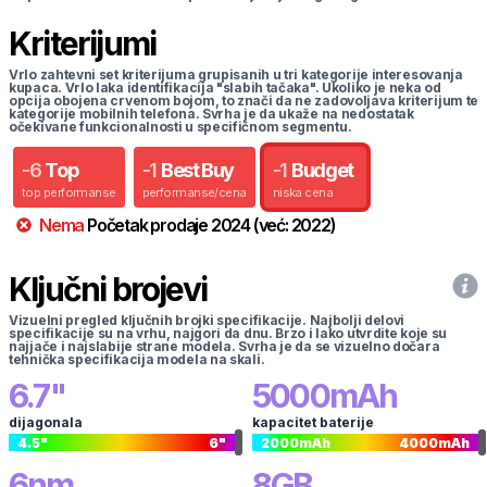
Kriterijumi
Vrlo zahtevni set kriterijuma grupisanih u tri kategorije interesovanja
kupaca. Vrlo laka identifikacija "slabih tačaka". Ukoliko je neka od
opcija obojena crvenom bojom, to znači da ne zadovoljava kriterijum te
kategorije mobilnih telefona. Svrha je da ukaže na nedostatak
očekivane funkcionalnosti u specifičnom segmentu.
-
6
Top
-
1
Best Buy
-
1
Budget
top performanse
performanse/cena
niska cena
Nema
Početak prodaje
2024
(već:
2022
)
Ključni brojevi
Vizuelni pregled ključnih brojki specifikacije. Najbolji delovi
specifikacije su na vrhu, najgori da dnu. Brzo i lako utvrdite koje su
najjače i najslabije strane modela. Svrha je da se vizuelno dočara
tehnička specifikacija modela na skali.
6.7
"
5000
mAh
dijagonala
kapacitet baterije
4.5
"
6
"
2000
mAh
4000
mAh
6
nm
8
GB