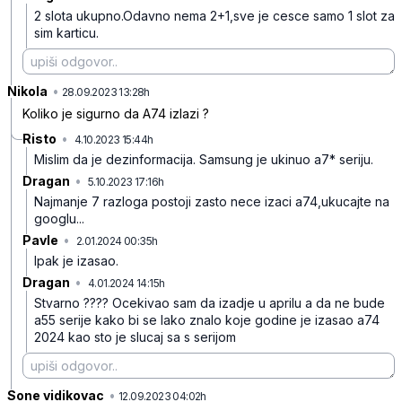
2 slota ukupno.Odavno nema 2+1,sve je cesce samo 1 slot za
sim karticu.
Nikola
•
6ghcjv5gd7wx8mx
28.09.2023 13:28h
Koliko je sigurno da A74 izlazi ?
Risto
•
4.10.2023 15:44h
72shggnvkr3577k
Mislim da je dezinformacija.
Samsung je ukinuo a7* seriju.
Dragan
•
5.10.2023 17:16h
3mtzb9r9jpjdf9q
Najmanje 7 razloga postoji zasto nece izaci a74,ukucajte na
googlu...
Pavle
•
2.01.2024 00:35h
qx6hms993l773cc
Ipak je izasao.
Dragan
•
4.01.2024 14:15h
wvkny43vwwmfc4k
Stvarno ???? Ocekivao sam da izadje u aprilu a da ne bude
a55 serije kako bi se lako znalo koje godine je izasao a74
2024 kao sto je slucaj sa s serijom
Sone vidikovac
•
ffbb15v6m09b70g
12.09.2023 04:02h