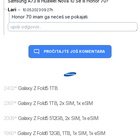
Samsung A73 ili Huawei Nova 10 Se ili Honor 70?
Lari
•
10.05.2023 09:27h
bfzr9kddvpfr2ng
Honor 70 imam ga nećeš se pokajati.
PROČITAJTE JOŠ KOMENTARA
2402
*
Galaxy Z Fold5 1TB
2397
*
Galaxy Z Fold5 1TB, 2x SIM, 1x eSIM
2009
*
Galaxy Z Fold5 512GB, 2x SIM, 1x eSIM
1960
*
Galaxy Z Fold6 12GB, 1TB, 1x SIM, 1x eSIM