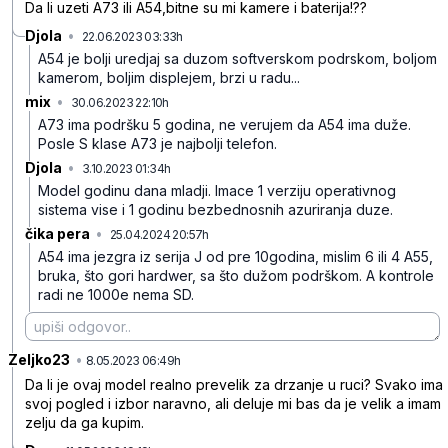
Da li uzeti A73 ili A54,bitne su mi kamere i baterija!??
Djola
•
22.06.2023 03:33h
9fv55ghvx4v502y
A54 je bolji uredjaj sa duzom softverskom podrskom, boljom
kamerom, boljim displejem, brzi u radu...
mix
•
30.06.2023 22:10h
rv9rkyy55s7qmy6
A73 ima podršku 5 godina, ne verujem da A54 ima duže.
Posle S klase A73 je najbolji telefon.
Djola
•
3.10.2023 01:34h
xk5dd4rfgz2j5ly
Model godinu dana mladji. Imace 1 verziju operativnog
sistema vise i 1 godinu bezbednosnih azuriranja duze.
čika pera
•
25.04.2024 20:57h
0myynk8pl8jv2tr
A54 ima jezgra iz serija J od pre 10godina, mislim 6 ili 4 A55,
bruka, što gori hardwer, sa što dužom podrškom. A kontrole
radi ne 1000e nema SD.
Zeljko23
•
75svnj8fdxp9rz4
8.05.2023 06:49h
Da li je ovaj model realno prevelik za drzanje u ruci? Svako ima
svoj pogled i izbor naravno, ali deluje mi bas da je velik a imam
zelju da ga kupim.