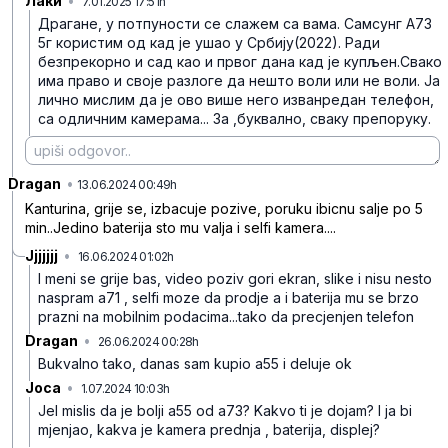
Лаки
•
7.01.2025 17:51h
xhkp7d8cf6lb5n1
Драгане, у потпуности се слажем са вама. Самсунг А73
5г користим од кад је ушао у Србију(2022). Ради
безпрекорно и сад као и првог дана кад је купљен.Свако
има право и своје разлоге да нешто воли или не воли.
Ја
лично мислим да је ово више него изванредан телефон,
са одличним камерама...
За ,буквално, сваку препоруку.
Dragan
•
6gbj3zslj33vjjk
13.06.2024 00:49h
Kanturina, grije se, izbacuje pozive, poruku ibicnu salje po 5
min..Jedino baterija sto mu valja i selfi kamera....
Jjjjjjj
•
16.06.2024 01:02h
5ltwphkxwgnp36j
I meni se grije bas, video poziv gori ekran, slike i nisu nesto
naspram a71 , selfi moze da prodje a i baterija mu se brzo
prazni na mobilnim podacima...tako da precjenjen telefon
Dragan
•
26.06.2024 00:28h
crtml8v469wkxyk
Bukvalno tako, danas sam kupio a55 i deluje ok
Joca
•
1.07.2024 10:03h
6tjnh5hf2yg972w
Jel mislis da je bolji a55 od a73? Kakvo ti je dojam? I ja bi
mjenjao, kakva je kamera prednja , baterija, displej?