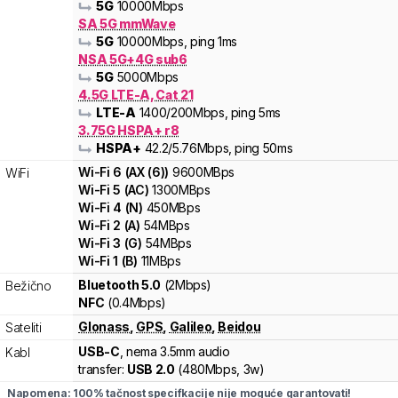
5G
10000
Mbps
SA 5G mmWave
5G
10000
Mbps
, ping 1ms
NSA 5G+4G sub6
5G
5000
Mbps
4.5G LTE-A, Cat 21
LTE-A
1400
/200
Mbps
, ping 5ms
3.75G HSPA+ r8
HSPA+
42.2
/5.76
Mbps
, ping 50ms
Wi-Fi
6
(
AX (6)
)
9600
MBps
WiFi
Wi-Fi
5
(
AC
)
1300
MBps
Wi-Fi
4
(
N
)
450
MBps
Wi-Fi
2
(
A
)
54
MBps
Wi-Fi
3
(
G
)
54
MBps
Wi-Fi
1
(
B
)
11
MBps
Bluetooth 5.0
(2Mbps)
Bežično
NFC
(0.4Mbps)
Glonass
,
GPS
,
Galileo
,
Beidou
Sateliti
USB-C
, nema 3.5mm audio
Kabl
transfer:
USB 2.0
(
480Mbps,
3w
)
Napomena: 100% tačnost specifkacije nije moguće garantovati!