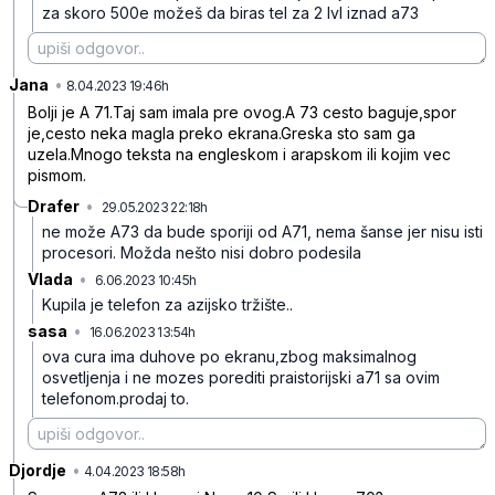
za skoro 500e možeš da biras tel za 2 lvl iznad a73
Jana
•
zsxh2ks1pxb8x65
8.04.2023 19:46h
Bolji je A 71.Taj sam imala pre ovog.A 73 cesto baguje,spor
je,cesto neka magla preko ekrana.Greska sto sam ga
uzela.Mnogo teksta na engleskom i arapskom ili kojim vec
pismom.
Drafer
•
29.05.2023 22:18h
1kxwwgrs13pt5c9
ne može A73 da bude sporiji od A71, nema šanse jer nisu isti
procesori. Možda nešto nisi dobro podesila
Vlada
•
6.06.2023 10:45h
5ky2jltxcks9dc6
Kupila je telefon za azijsko tržište..
sasa
•
16.06.2023 13:54h
mmrphr5z9hxt2jc
ova cura ima duhove po ekranu,zbog maksimalnog
osvetljenja i ne mozes porediti praistorijski a71 sa ovim
telefonom.prodaj to.
Djordje
•
qp347k57hxmrwyj
4.04.2023 18:58h