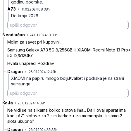
godinu podrske.
A73
•
11.02.2024 08:38h
3hxwl8jp8gs1sys
Do kraja 2026
Neodlučan
•
4hvf90b86sdfc0z
24.01.2024 13:38h
Molim za savet pri kupovini...
Samsung Galaxy A73 5G 8/256GB ili XIAOMI Redmi Note 13 Pro+
5G 12/512GB?
Hvala unapred. Pozdrav
Dragan
•
26.01.2024 12:42h
nb6nxyry1h9q6hf
XIAOMI na papiru mnogo bolji.Kvalitet i podrska je na strani
samsunga.
KoJa
•
650l0sxltc4v4pc
23.01.2024 14:09h
Ne vidi se na slikama koliko slotova ima... Da li ovaj aparat ima
kao i A71 slotove za 2 sim kartice + za memorijsku ili samo 2
slota ukupno?
Dragan
•
23.01.2024 23:33h
tt6yxhspk0v7wzh