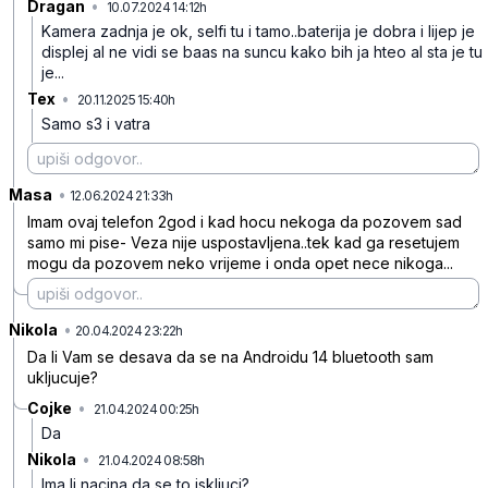
Dragan
•
10.07.2024 14:12h
mw83tz7t86j6qpn
Kamera zadnja je ok, selfi tu i tamo..baterija je dobra i lijep je
displej al ne vidi se baas na suncu kako bih ja hteo al sta je tu
je...
Tex
•
20.11.2025 15:40h
gblz4v6clr9933h
Samo s3 i vatra
Masa
•
3ngnjn050g4r5lj
12.06.2024 21:33h
Imam ovaj telefon 2god i kad hocu nekoga da pozovem sad
samo mi pise- Veza nije uspostavljena..tek kad ga resetujem
mogu da pozovem neko vrijeme i onda opet nece nikoga...
Nikola
•
tyv20fxkl314vfn
20.04.2024 23:22h
Da li Vam se desava da se na Androidu 14 bluetooth sam
ukljucuje?
Cojke
•
21.04.2024 00:25h
5dmqkj738533xs9
Da
Nikola
•
21.04.2024 08:58h
vpjvy95pjf69vg8
Ima li nacina da se to iskljuci?