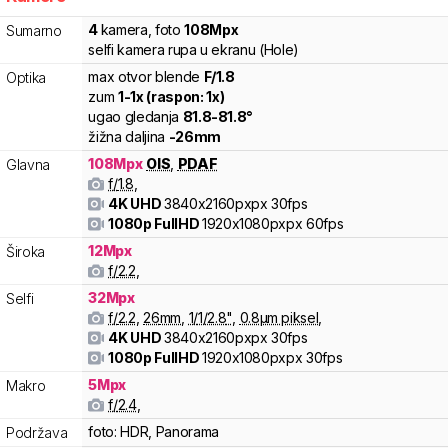
4
kamera
,
foto
108
Mpx
Sumarno
selfi kamera rupa u ekranu (Hole)
max otvor blende
F/
1.8
Optika
zum
1
-
1
x (raspon:
1
x)
ugao gledanja
81.8
-
81.8
°
žižna daljina
-
26
mm
108
Mpx
OIS
,
PDAF
Glavna
f/
1.8
,
4K UHD
3840x2160pxpx
30fps
1080p FullHD
1920x1080pxpx
60fps
12
Mpx
Široka
f/
2.2
,
32
Mpx
Selfi
f/
2.2
,
26
mm
,
1/
1/2.8
"
,
0.8
µm piksel
,
4K UHD
3840x2160pxpx
30fps
1080p FullHD
1920x1080pxpx
30fps
5
Mpx
Makro
f/
2.4
,
foto:
HDR, Panorama
Podržava