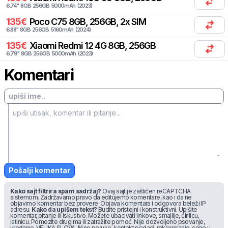
6.74
"
8
GB
256
GB
5000
mAh
(
2023
)
135
€
Poco
C75 8GB, 256GB, 2x SIM
6.88
"
8
GB
256
GB
5160
mAh
(
2024
)
135
€
Xiaomi
Redmi 12 4G 8GB, 256GB
6.79
"
8
GB
256
GB
5000
mAh
(
2023
)
Komentari
Pošalji komentar
Kako sajt filtrira spam sadržaj?
Ovaj sajt je zaštićen reCAPTCHA
sistemom. Zadržavamo pravo da editujemo komentare, kao i da ne
objavimo komentar bez provere. Objava komentara i odgovora beleži IP
adresu.
Kako da upišem tekst?
Budite pristojni i konstruktivni. Upišite
komentar, pitanje ili iskustvo. Možete ubacivati linkove, smajlije, ćirilicu,
latinicu. Pomozite drugima ili zatražite pomoć. Nije dozvoljeno psovanje,
vređanje, VELIKA SLOVA, lične poruke, kontakt podaci, reklamiranje, cene u