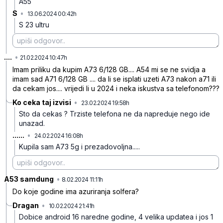
A55
S
•
13.06.2024 00:42h
g2fntkfd3q764lw
S 23 ultru
....
•
h1q6yph1vwk4q1w
21.02.2024 10:47h
Imam priliku da kupim A73 6/128 GB.... A54 mi se ne svidja a
imam sad A71 6/128 GB .... da li se isplati uzeti A73 nakon a71 ili
da cekam jos.... vrijedi li u 2024 i neka iskustva sa telefonom???
Ko ceka taj izvisi
•
23.02.2024 19:58h
hsybqq8gsynz75v
Sto da cekas ? Trziste telefona ne da napreduje nego ide
unazad.
......
•
24.02.2024 16:08h
psf5l29szxcmcp4
Kupila sam A73 5g i prezadovoljna.....
A53 samdung
•
mmw4w21lnj5b1qp
8.02.2024 11:11h
Do koje godine ima azuriranja solfera?
Dragan
•
10.02.2024 21:41h
03fxx8gm6rq0g11
Dobice android 16 naredne godine, 4 velika updatea i jos 1