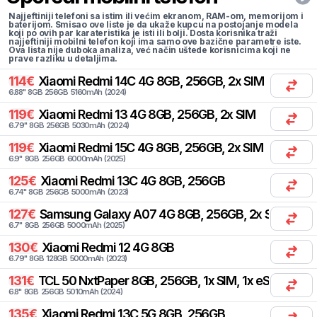
Najjeftiniji telefoni sa istim ili većim ekranom, RAM-om, memorijom i
baterijom. Smisao ove liste je da ukaže kupcu na postojanje modela
koji po ovih par karateristika je isti ili bolji. Dosta korisnika traži
najjeftiniji mobilni telefon koji ima samo ove bazične parametre iste.
Ova lista nije duboka analiza, već način uštede korisnicima koji ne
prave razliku u detaljima.
114
€
Xiaomi
Redmi 14C 4G 8GB, 256GB, 2x SIM
6.88
"
8
GB
256
GB
5160
mAh
(
2024
)
119
€
Xiaomi
Redmi 13 4G 8GB, 256GB, 2x SIM
6.79
"
8
GB
256
GB
5030
mAh
(
2024
)
119
€
Xiaomi
Redmi 15C 4G 8GB, 256GB, 2x SIM
6.9
"
8
GB
256
GB
6000
mAh
(
2025
)
125
€
Xiaomi
Redmi 13C 4G 8GB, 256GB
6.74
"
8
GB
256
GB
5000
mAh
(
2023
)
127
€
Samsung
Galaxy A07 4G 8GB, 256GB, 2x SIM
6.7
"
8
GB
256
GB
5000
mAh
(
2025
)
130
€
Xiaomi
Redmi 12 4G 8GB
6.79
"
8
GB
128
GB
5000
mAh
(
2023
)
131
€
TCL
50 NxtPaper 8GB, 256GB, 1x SIM, 1x eSIM
6.8
"
8
GB
256
GB
5010
mAh
(
2024
)
135
€
Xiaomi
Redmi 13C 5G 8GB, 256GB