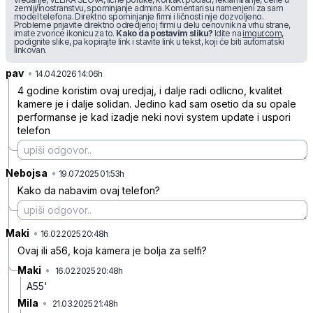
zemlji/inostranstvu, spominjanje admina. Komentari su namenjeni za sam
model telefona. Direktno spominjanje firmi i ličnosti nije dozvoljeno.
Probleme prijavite direktno odredjenoj firmi u delu cenovnik na vrhu strane,
imate zvonce ikonicu za to.
Kako da postavim sliku?
Idite na
imgur.com
,
podignite slike, pa kopirajte link i stavite link u tekst, koji će biti automatski
linkovan.
pav
•
7lfzzl04nfbnscj
14.04.2026 14:06h
4 godine koristim ovaj uredjaj, i dalje radi odlicno, kvalitet
kamere je i dalje solidan. Jedino kad sam osetio da su opale
performanse je kad izadje neki novi system update i uspori
telefon
Nebojsa
•
3nqqrc0ktvt9tnr
19.07.2025 01:53h
Kako da nabavim ovaj telefon?
Maki
•
42j46bzhwn2rkjt
16.02.2025 20:48h
Ovaj ili a56, koja kamera je bolja za selfi?
Maki
•
16.02.2025 20:48h
ncrxkqbkp575zlp
A55'
Mila
•
21.03.2025 21:48h
0zxdqkf76cvw21s