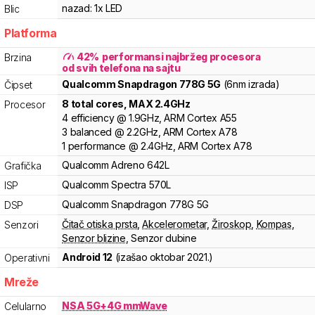
nazad:
1x LED
Blic
Platforma
42
%
performansi najbržeg procesora
Brzina
od svih telefona na sajtu
Qualcomm
Snapdragon
778G 5G
(6nm izrada)
Čipset
8
total cores
, MAX
2.4
GHz
Procesor
4
efficiency
@
1.9
GHz,
ARM
Cortex
A55
3
balanced
@
2.2
GHz,
ARM
Cortex
A78
1
performance
@
2.4
GHz,
ARM
Cortex
A78
Qualcomm
Adreno
642L
Grafička
Qualcomm
Spectra
570L
ISP
Qualcomm
Snapdragon
778G 5G
DSP
Čitač otiska prsta
,
Akcelerometar
,
Žiroskop
,
Kompas
,
Senzori
Senzor blizine
,
Senzor dubine
Android 12
(izašao
oktobar 2021.
)
Operativni
Mreže
NSA 5G+4G mmWave
Celularno