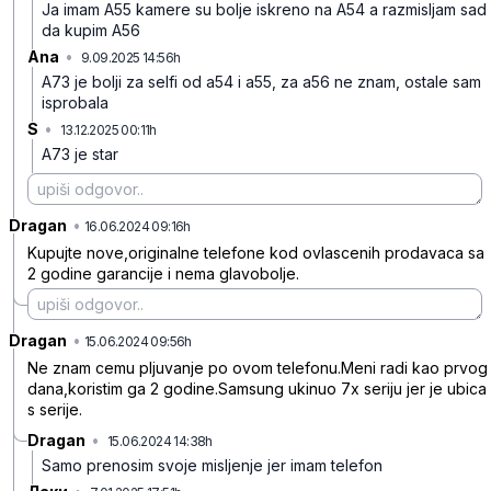
Ja imam A55 kamere su bolje iskreno na A54 a razmisljam sad
da kupim A56
Ana
•
9.09.2025 14:56h
qqqtcfp1tx1v2tg
A73 je bolji za selfi od a54 i a55, za a56 ne znam, ostale sam
isprobala
S
•
13.12.2025 00:11h
hlrkzs9gvwywnrw
A73 je star
Dragan
•
hl0s9rb0mjnw0hk
16.06.2024 09:16h
Kupujte nove,originalne telefone kod ovlascenih prodavaca sa
2 godine garancije i nema glavobolje.
Dragan
•
rwlxsnywpt17f93
15.06.2024 09:56h
Ne znam cemu pljuvanje po ovom telefonu.Meni radi kao prvog
dana,koristim ga 2 godine.Samsung ukinuo 7x seriju jer je ubica
s serije.
Dragan
•
15.06.2024 14:38h
ys97nv9wlc0tv95
Samo prenosim svoje misljenje jer imam telefon