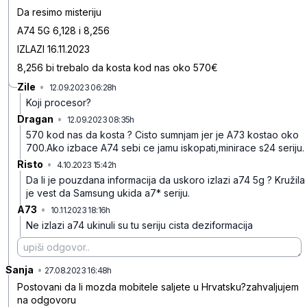
Da resimo misteriju
A74 5G 6,128 i 8,256
IZLAZI 16.11.2023
8,256 bi trebalo da kosta kod nas oko 570€
Zile
•
12.09.2023 06:28h
ck38bjv8schzf9j
Koji procesor?
Dragan
•
12.09.2023 08:35h
d7b88bh1rr2ldpj
570 kod nas da kosta ? Cisto sumnjam jer je A73 kostao oko
700.Ako izbace A74 sebi ce jamu iskopati,minirace s24 seriju.
Risto
•
4.10.2023 15:42h
1tym84jq39tbd29
Da li je pouzdana informacija da uskoro izlazi a74 5g ?
Kružila
je vest da Samsung ukida a7* seriju.
A73
•
10.11.2023 18:16h
t4kgmf2fx1cy18n
Ne izlazi a74 ukinuli su tu seriju cista deziformacija
Sanja
•
m80p0md051t5spm
27.08.2023 16:48h
Postovani da li mozda mobitele saljete u Hrvatsku?zahvaljujem
na odgovoru