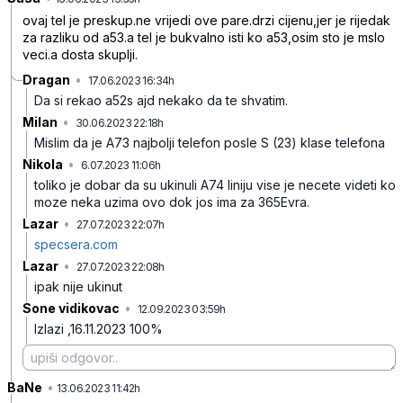
ovaj tel je preskup.ne vrijedi ove pare.drzi cijenu,jer je rijedak
za razliku od a53.a tel je bukvalno isti ko a53,osim sto je mslo
veci.a dosta skuplji.
Dragan
•
17.06.2023 16:34h
pzlt1dr4gpmm2dr
Da si rekao a52s ajd nekako da te shvatim.
Milan
•
30.06.2023 22:18h
61ddxmd4rcjyt7m
Mislim da je A73 najbolji telefon posle S (23) klase telefona
Nikola
•
6.07.2023 11:06h
8dmh1chmsq6msc1
toliko je dobar da su ukinuli A74 liniju vise je necete videti ko
moze neka uzima ovo dok jos ima za 365Evra.
Lazar
•
27.07.2023 22:07h
yd48p59p81g4rz5
specsera.com
Lazar
•
27.07.2023 22:08h
zjgz485zrkb7nnm
ipak nije ukinut
Sone vidikovac
•
12.09.2023 03:59h
824rc5w6kcjtr15
Izlazi ,16.11.2023 100%
BaNe
•
4kcbct42mcjr99n
13.06.2023 11:42h