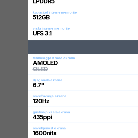
LPDDR5
kapacitet interne memorije
512
GB
vrsta interne memorije
UFS 3.1
tehnologija izrade ekrana
AMOLED
OLED
dijagonala ekrana
6.7
"
osvežavanje ekrana
120
Hz
gustina piksela ekrana
435
ppi
osvetljenost ekrana
1600
nits