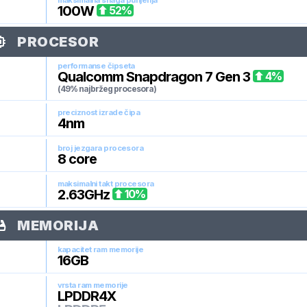
maksimalna snaga punjenja
100
W
52
%
PROCESOR
performanse čipseta
Qualcomm Snapdragon 7 Gen 3
4
%
(49% najbržeg procesora)
preciznost izrade čipa
4
nm
broj jezgara procesora
8
core
maksimalni takt procesora
2.63
GHz
10
%
MEMORIJA
kapacitet ram memorije
16
GB
vrsta ram memorije
LPDDR4X