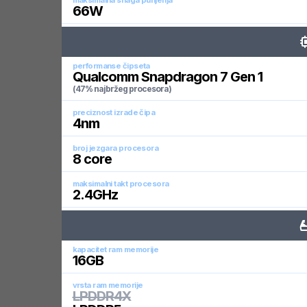
maksimalna snaga punjenja
66
W
performanse čipseta
Qualcomm Snapdragon 7 Gen 1
(47% najbržeg procesora)
preciznost izrade čipa
4
nm
broj jezgara procesora
8
core
maksimalni takt procesora
2.4
GHz
kapacitet ram memorije
16
GB
vrsta ram memorije
LPDDR4X