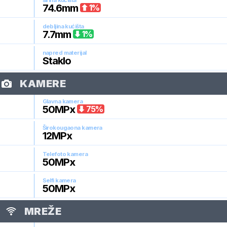
širina kućišta
74.6
mm
1
%
debljina kućišta
7.7
mm
1
%
napred materijal
Staklo
KAMERE
Glavna kamera
50
MPx
75
%
Širokougaona kamera
12
MPx
Telefoto kamera
50
MPx
Selfi kamera
50
MPx
MREŽE