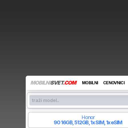
MOBILNI
SVET
.COM
MOBILNI
CENOVNICI
Honor
90
16GB, 512GB, 1x SIM, 1x eSIM