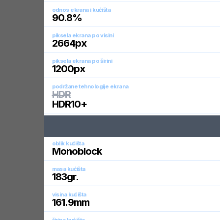
odnos ekrana i kućišta
90.8
%
piksela ekrana po visini
2664
px
piksela ekrana po širini
1200
px
podržane tehnologije ekrana
HDR
HDR10+
oblik kućišta
Monoblock
masa kućišta
183
gr.
visina kućišta
161.9
mm