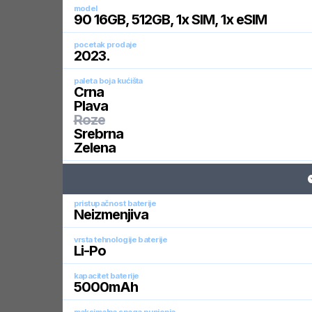
model
90 16GB, 512GB, 1x SIM, 1x eSIM
pocetak prodaje
2023
.
paleta boja kućišta
Crna
Plava
Roze
Srebrna
Zelena
pristupačnost baterije
Neizmenjiva
vrsta tehnologije baterije
Li-Po
kapacitet baterije
5000
mAh