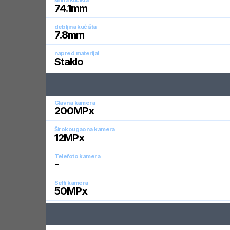
širina kućišta
74.1
mm
debljina kućišta
7.8
mm
napred materijal
Staklo
Glavna kamera
200
MPx
Širokougaona kamera
12
MPx
Telefoto kamera
-
Selfi kamera
50
MPx