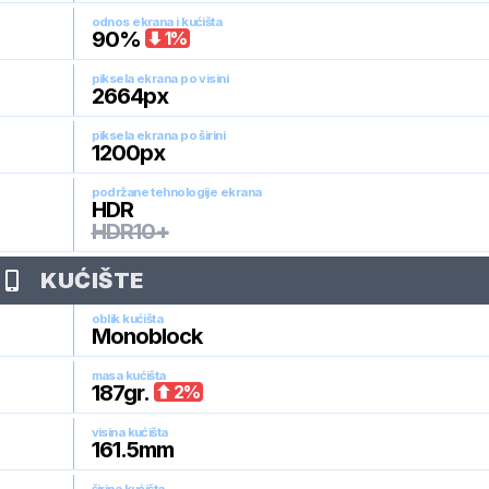
odnos ekrana i kućišta
90
%
1
%
piksela ekrana po visini
2664
px
piksela ekrana po širini
1200
px
podržane tehnologije ekrana
HDR
HDR10+
KUĆIŠTE
oblik kućišta
Monoblock
masa kućišta
187
gr.
2
%
visina kućišta
161.5
mm