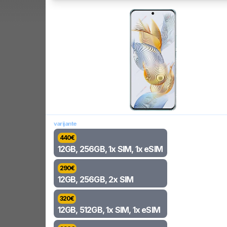
varijante
440
€
12GB, 256GB, 1x SIM, 1x eSIM
290
€
12GB, 256GB, 2x SIM
320
€
12GB, 512GB, 1x SIM, 1x eSIM