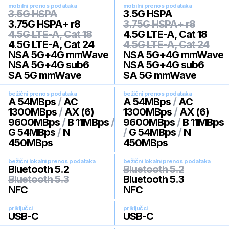
mobilni prenos podataka
mobilni prenos podataka
3.5G HSPA
3.5G HSPA
3.75G HSPA+ r8
3.75G HSPA+ r8
4.5G LTE-A, Cat 18
4.5G LTE-A, Cat 18
4.5G LTE-A, Cat 24
4.5G LTE-A, Cat 24
NSA 5G+4G mmWave
NSA 5G+4G mmWave
NSA 5G+4G sub6
NSA 5G+4G sub6
SA 5G mmWave
SA 5G mmWave
bežični prenos podataka
bežični prenos podataka
A 54MBps
/
AC
A 54MBps
/
AC
1300MBps
/
AX (6)
1300MBps
/
AX (6)
9600MBps
/
B 11MBps
/
9600MBps
/
B 11MBps
G 54MBps
/
N
/
G 54MBps
/
N
450MBps
450MBps
bežični lokalni prenos podataka
bežični lokalni prenos podataka
Bluetooth 5.2
Bluetooth 5.2
Bluetooth 5.3
Bluetooth 5.3
NFC
NFC
priključci
priključci
USB-C
USB-C