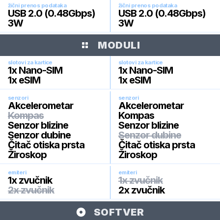
žični prenos podataka
žični prenos podataka
USB 2.0 (0.48Gbps)
USB 2.0 (0.48Gbps)
3W
3W
MODULI
slotovi za kartice
slotovi za kartice
1x Nano-SIM
1x Nano-SIM
1x eSIM
1x eSIM
senzori
senzori
Akcelerometar
Akcelerometar
Kompas
Kompas
Senzor blizine
Senzor blizine
Senzor dubine
Senzor dubine
Čitač otiska prsta
Čitač otiska prsta
Žiroskop
Žiroskop
emiteri
emiteri
1x zvučnik
1x zvučnik
2x zvučnik
2x zvučnik
SOFTVER