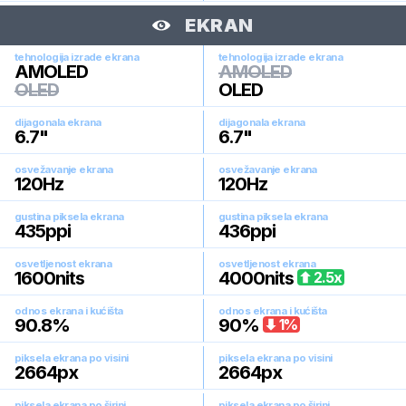
EKRAN
tehnologija izrade ekrana
tehnologija izrade ekrana
AMOLED
AMOLED
OLED
OLED
dijagonala ekrana
dijagonala ekrana
6.7
"
6.7
"
osvežavanje ekrana
osvežavanje ekrana
120
Hz
120
Hz
gustina piksela ekrana
gustina piksela ekrana
435
ppi
436
ppi
osvetljenost ekrana
osvetljenost ekrana
1600
nits
4000
nits
2.5
x
odnos ekrana i kućišta
odnos ekrana i kućišta
90.8
%
90
%
1
%
piksela ekrana po visini
piksela ekrana po visini
2664
px
2664
px
piksela ekrana po širini
piksela ekrana po širini