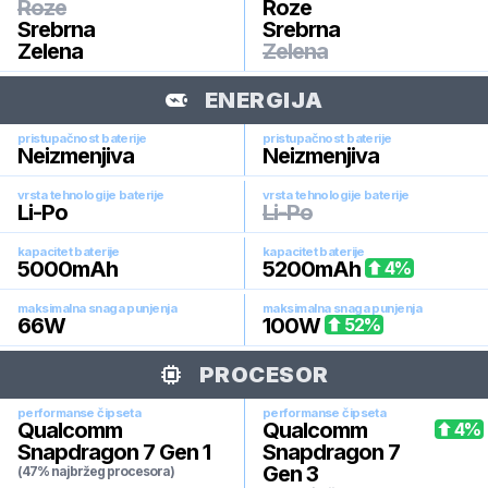
Roze
Roze
Srebrna
Srebrna
Zelena
Zelena
ENERGIJA
pristupačnost baterije
pristupačnost baterije
Neizmenjiva
Neizmenjiva
vrsta tehnologije baterije
vrsta tehnologije baterije
Li-Po
Li-Po
kapacitet baterije
kapacitet baterije
5000
mAh
5200
mAh
4
%
maksimalna snaga punjenja
maksimalna snaga punjenja
66
W
100
W
52
%
PROCESOR
performanse čipseta
performanse čipseta
Qualcomm
Qualcomm
4
%
Snapdragon 7 Gen 1
Snapdragon 7
Gen 3
(47% najbržeg procesora)