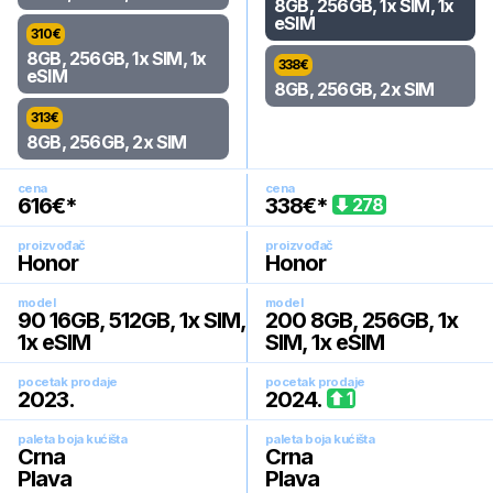
8GB, 256GB, 1x SIM, 1x
eSIM
310
€
8GB, 256GB, 1x SIM, 1x
338
€
eSIM
8GB, 256GB, 2x SIM
313
€
8GB, 256GB, 2x SIM
cena
cena
616
€*
338
€*
278
proizvođač
proizvođač
Honor
Honor
model
model
90 16GB, 512GB, 1x SIM,
200 8GB, 256GB, 1x
1x eSIM
SIM, 1x eSIM
pocetak prodaje
pocetak prodaje
2023
.
2024
.
1
paleta boja kućišta
paleta boja kućišta
Crna
Crna
Plava
Plava