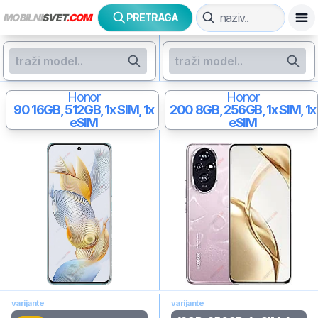
MOBILNI
SVET
.COM
PRETRAGA
Honor
Honor
90
16GB, 512GB, 1x SIM, 1x
200
8GB, 256GB, 1x SIM, 1x
eSIM
eSIM
varijante
varijante