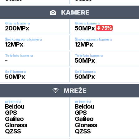
KAMERE
Glavna kamera
Glavna kamera
200
MPx
50
MPx
75
%
Širokougaona kamera
Širokougaona kamera
12
MPx
12
MPx
Telefoto kamera
Telefoto kamera
-
50
MPx
Selfi kamera
Selfi kamera
50
MPx
50
MPx
MREŽE
prijemnici
prijemnici
Beidou
Beidou
GPS
GPS
Galileo
Galileo
Glonass
Glonass
QZSS
QZSS