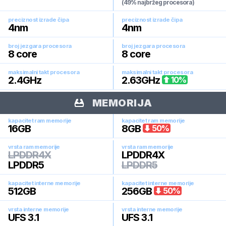
(49% najbržeg procesora)
preciznost izrade čipa
preciznost izrade čipa
4
nm
4
nm
broj jezgara procesora
broj jezgara procesora
8
core
8
core
maksimalni takt procesora
maksimalni takt procesora
2.4
GHz
2.63
GHz
10
%
MEMORIJA
kapacitet ram memorije
kapacitet ram memorije
16
GB
8
GB
50
%
vrsta ram memorije
vrsta ram memorije
LPDDR4X
LPDDR4X
LPDDR5
LPDDR5
kapacitet interne memorije
kapacitet interne memorije
512
GB
256
GB
50
%
vrsta interne memorije
vrsta interne memorije
UFS 3.1
UFS 3.1