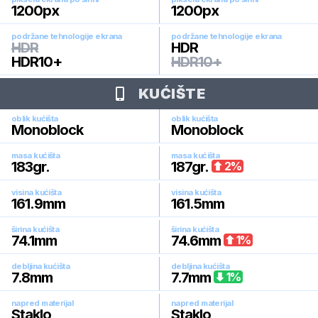
1200
px
1200
px
podržane tehnologije ekrana
podržane tehnologije ekrana
HDR
HDR
HDR10+
HDR10+
KUĆIŠTE
oblik kućišta
oblik kućišta
Monoblock
Monoblock
masa kućišta
masa kućišta
183
gr.
187
gr.
2
%
visina kućišta
visina kućišta
161.9
mm
161.5
mm
širina kućišta
širina kućišta
74.1
mm
74.6
mm
1
%
debljina kućišta
debljina kućišta
7.8
mm
7.7
mm
1
%
napred materijal
napred materijal
Staklo
Staklo