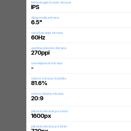
tehnologija izrade ekrana
IPS
dijagonala ekrana
6.5
"
osvežavanje ekrana
60
Hz
gustina piksela ekrana
270
ppi
osvetljenost ekrana
-
odnos ekrana i kućišta
81.6
%
odnos strana ekrana
20:9
piksela ekrana po visini
1600
px
piksela ekrana po širini