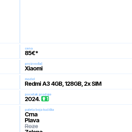
cena
85
€*
proizvođač
Xiaomi
model
Redmi A3 4GB, 128GB, 2x SIM
pocetak prodaje
2024
.
1
paleta boja kućišta
Crna
Plava
Roze