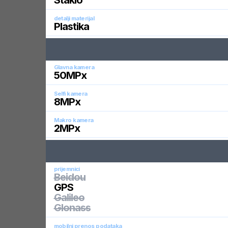
Staklo
detalji materijal
Plastika
Glavna kamera
50
MPx
Selfi kamera
8
MPx
Makro kamera
2
MPx
prijemnici
Beidou
GPS
Galileo
Glonass
mobilni prenos podataka