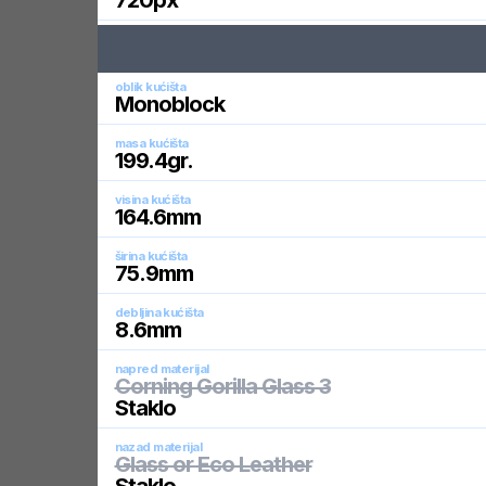
720
px
oblik kućišta
Monoblock
masa kućišta
199.4
gr.
visina kućišta
164.6
mm
širina kućišta
75.9
mm
debljina kućišta
8.6
mm
napred materijal
Corning Gorilla Glass 3
Staklo
nazad materijal
Glass or Eco Leather