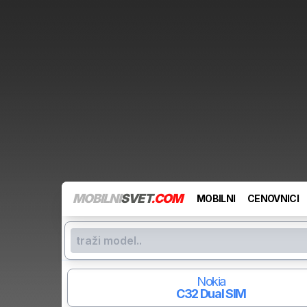
MOBILNI
SVET
.COM
MOBILNI
CENOVNICI
Nokia
C32
Dual SIM