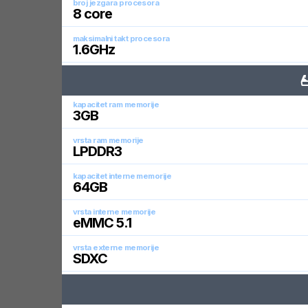
broj jezgara procesora
8
core
maksimalni takt procesora
1.6
GHz
kapacitet ram memorije
3
GB
vrsta ram memorije
LPDDR3
kapacitet interne memorije
64
GB
vrsta interne memorije
eMMC 5.1
vrsta externe memorije
SDXC