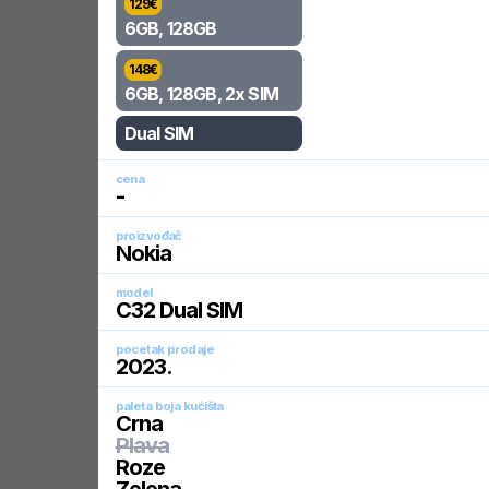
129
€
6GB, 128GB
148
€
6GB, 128GB, 2x SIM
Dual SIM
cena
-
proizvođač
Nokia
model
C32 Dual SIM
pocetak prodaje
2023
.
paleta boja kućišta
Crna
Plava
Roze