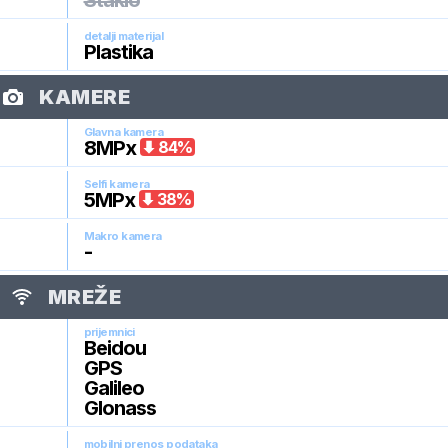
Staklo
detalji materijal
Plastika
KAMERE
Glavna kamera
8
MPx
84
%
Selfi kamera
5
MPx
38
%
Makro kamera
-
MREŽE
prijemnici
Beidou
GPS
Galileo
Glonass
mobilni prenos podataka