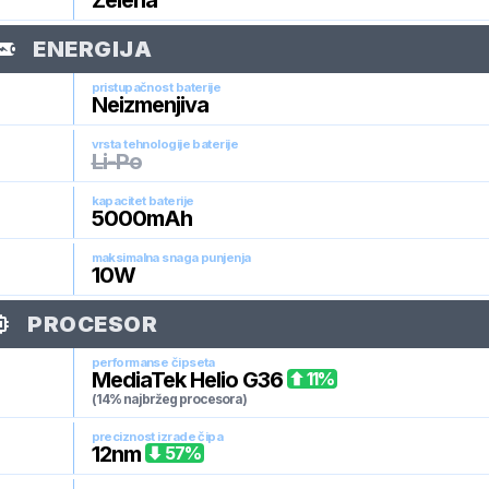
Zelena
ENERGIJA
pristupačnost baterije
Neizmenjiva
vrsta tehnologije baterije
Li-Po
kapacitet baterije
5000
mAh
maksimalna snaga punjenja
10
W
PROCESOR
performanse čipseta
MediaTek Helio G36
11
%
(14% najbržeg procesora)
preciznost izrade čipa
12
nm
57
%