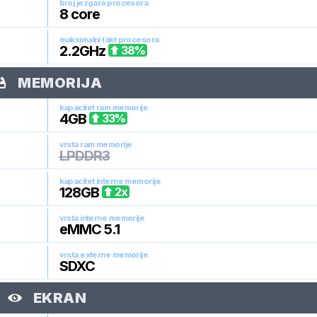
broj jezgara procesora
8
core
maksimalni takt procesora
2.2
GHz
38
%
MEMORIJA
kapacitet ram memorije
4
GB
33
%
vrsta ram memorije
LPDDR3
kapacitet interne memorije
128
GB
2
x
vrsta interne memorije
eMMC 5.1
vrsta externe memorije
SDXC
EKRAN