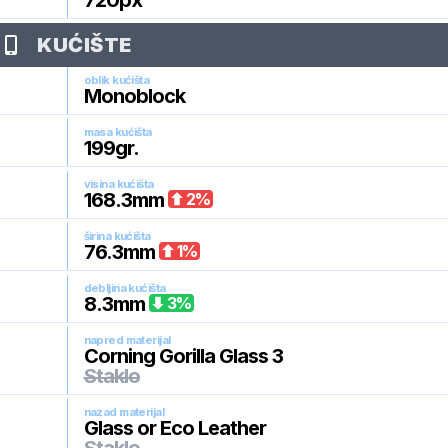
720
px
KUĆIŠTE
oblik kućišta
Monoblock
masa kućišta
199
gr.
visina kućišta
168.3
mm
2
%
širina kućišta
76.3
mm
1
%
debljina kućišta
8.3
mm
3
%
napred materijal
Corning Gorilla Glass 3
Staklo
nazad materijal
Glass or Eco Leather