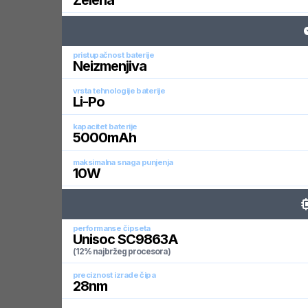
Zelena
pristupačnost baterije
Neizmenjiva
vrsta tehnologije baterije
Li-Po
kapacitet baterije
5000
mAh
maksimalna snaga punjenja
10
W
performanse čipseta
Unisoc SC9863A
(12% najbržeg procesora)
preciznost izrade čipa
28
nm