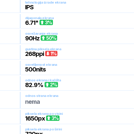
tehnologija izrade ekrana
IPS
dijagonala ekrana
6.71
"
3
%
osvežavanje ekrana
90
Hz
50
%
gustina piksela ekrana
268
ppi
1
%
osvetljenost ekrana
500
nits
odnos ekrana i kućišta
82.9
%
2
%
odnos strana ekrana
nema
piksela ekrana po visini
1650
px
3
%
piksela ekrana po širini