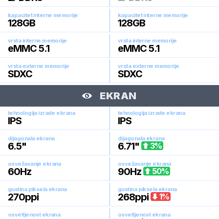
kapacitet interne memorije
kapacitet interne memorije
128
GB
128
GB
vrsta interne memorije
vrsta interne memorije
eMMC 5.1
eMMC 5.1
vrsta externe memorije
vrsta externe memorije
SDXC
SDXC
EKRAN
tehnologija izrade ekrana
tehnologija izrade ekrana
IPS
IPS
dijagonala ekrana
dijagonala ekrana
6.5
"
6.71
"
3
%
osvežavanje ekrana
osvežavanje ekrana
60
Hz
90
Hz
50
%
gustina piksela ekrana
gustina piksela ekrana
270
ppi
268
ppi
1
%
osvetljenost ekrana
osvetljenost ekrana