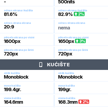
-
500
nits
odnos ekrana i kućišta
odnos ekrana i kućišta
81.6
%
82.9
%
2
%
odnos strana ekrana
odnos strana ekrana
20:9
nema
piksela ekrana po visini
piksela ekrana po visini
1600
px
1650
px
3
%
piksela ekrana po širini
piksela ekrana po širini
720
px
720
px
KUĆIŠTE
oblik kućišta
oblik kućišta
Monoblock
Monoblock
masa kućišta
masa kućišta
199.4
gr.
199
gr.
visina kućišta
visina kućišta
164.6
mm
168.3
mm
2
%