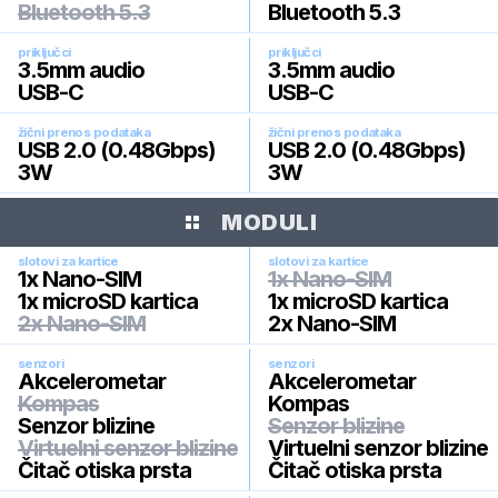
Bluetooth 5.3
Bluetooth 5.3
priključci
priključci
3.5mm audio
3.5mm audio
USB-C
USB-C
žični prenos podataka
žični prenos podataka
USB 2.0 (0.48Gbps)
USB 2.0 (0.48Gbps)
3W
3W
MODULI
slotovi za kartice
slotovi za kartice
1x Nano-SIM
1x Nano-SIM
1x microSD kartica
1x microSD kartica
2x Nano-SIM
2x Nano-SIM
senzori
senzori
Akcelerometar
Akcelerometar
Kompas
Kompas
Senzor blizine
Senzor blizine
Virtuelni senzor blizine
Virtuelni senzor blizine
Čitač otiska prsta
Čitač otiska prsta