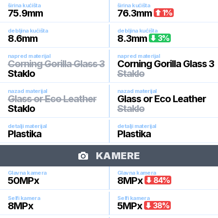
širina kućišta
širina kućišta
75.9
mm
76.3
mm
1
%
debljina kućišta
debljina kućišta
8.6
mm
8.3
mm
3
%
napred materijal
napred materijal
Corning Gorilla Glass 3
Corning Gorilla Glass 3
Staklo
Staklo
nazad materijal
nazad materijal
Glass or Eco Leather
Glass or Eco Leather
Staklo
Staklo
detalji materijal
detalji materijal
Plastika
Plastika
KAMERE
Glavna kamera
Glavna kamera
50
MPx
8
MPx
84
%
Selfi kamera
Selfi kamera
8
MPx
5
MPx
38
%