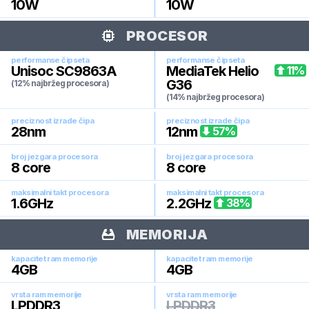
10
W
10
W
PROCESOR
performanse čipseta
performanse čipseta
Unisoc SC9863A
MediaTek Helio
11
%
G36
(12% najbržeg procesora)
(14% najbržeg procesora)
preciznost izrade čipa
preciznost izrade čipa
28
nm
12
nm
57
%
broj jezgara procesora
broj jezgara procesora
8
core
8
core
maksimalni takt procesora
maksimalni takt procesora
1.6
GHz
2.2
GHz
38
%
MEMORIJA
kapacitet ram memorije
kapacitet ram memorije
4
GB
4
GB
vrsta ram memorije
vrsta ram memorije
LPDDR3
LPDDR3