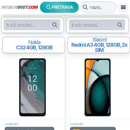
MOBILNI
SVET
.COM
PRETRAGA
Xiaomi
Nokia
Redmi A3
4GB, 128GB, 2x
C32
4GB, 128GB
SIM
varijante
varijante