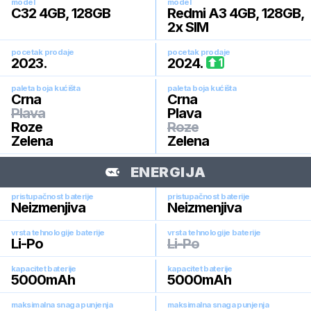
model
model
C32 4GB, 128GB
Redmi A3 4GB, 128GB,
2x SIM
pocetak prodaje
pocetak prodaje
2023
.
2024
.
1
paleta boja kućišta
paleta boja kućišta
Crna
Crna
Plava
Plava
Roze
Roze
Zelena
Zelena
ENERGIJA
pristupačnost baterije
pristupačnost baterije
Neizmenjiva
Neizmenjiva
vrsta tehnologije baterije
vrsta tehnologije baterije
Li-Po
Li-Po
kapacitet baterije
kapacitet baterije
5000
mAh
5000
mAh
maksimalna snaga punjenja
maksimalna snaga punjenja