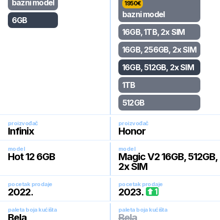
bazni model
1950
€
bazni model
6GB
16GB, 1TB, 2x SIM
16GB, 256GB, 2x SIM
16GB, 512GB, 2x SIM
1TB
512GB
proizvođač
proizvođač
Infinix
Honor
model
model
Hot 12 6GB
Magic V2 16GB, 512GB,
2x SIM
pocetak prodaje
pocetak prodaje
2022
.
2023
.
1
paleta boja kućišta
paleta boja kućišta
Bela
Bela