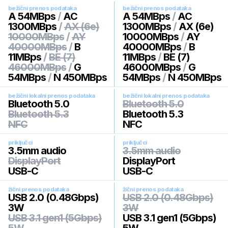
bežični prenos podataka
bežični prenos podataka
A 54MBps
/
AC
A 54MBps
/
AC
1300MBps
/
AX (6e)
1300MBps
/
AX (6e)
10000MBps
/
AY
10000MBps
/
AY
40000MBps
/
B
40000MBps
/
B
11MBps
/
BE (7)
11MBps
/
BE (7)
46000MBps
/
G
46000MBps
/
G
54MBps
/
N 450MBps
54MBps
/
N 450MBps
bežični lokalni prenos podataka
bežični lokalni prenos podataka
Bluetooth 5.0
Bluetooth 5.0
Bluetooth 5.3
Bluetooth 5.3
NFC
NFC
priključci
priključci
3.5mm audio
3.5mm audio
DisplayPort
DisplayPort
USB-C
USB-C
žični prenos podataka
žični prenos podataka
USB 2.0 (0.48Gbps)
USB 2.0 (0.48Gbps)
3W
3W
USB 3.1 gen1 (5Gbps)
USB 3.1 gen1 (5Gbps)