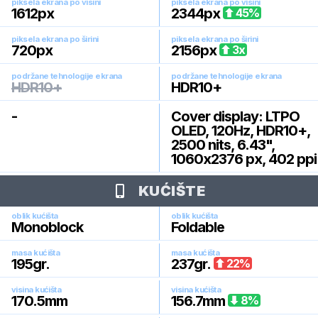
piksela ekrana po visini
piksela ekrana po visini
1612
px
2344
px
45
%
piksela ekrana po širini
piksela ekrana po širini
720
px
2156
px
3
x
podržane tehnologije ekrana
podržane tehnologije ekrana
HDR10+
HDR10+
-
Cover display: LTPO
OLED, 120Hz, HDR10+,
2500 nits, 6.43",
1060x2376 px, 402 ppi
KUĆIŠTE
oblik kućišta
oblik kućišta
Monoblock
Foldable
masa kućišta
masa kućišta
195
gr.
237
gr.
22
%
visina kućišta
visina kućišta
170.5
mm
156.7
mm
8
%