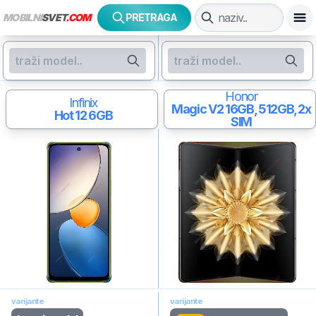
MOBILNI
SVET
.COM
PRETRAGA
Honor
Infinix
Magic V2
16GB, 512GB, 2x
Hot 12
6GB
SIM
varijante
varijante