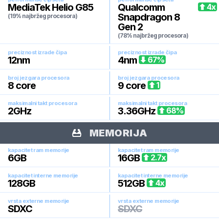
MediaTek Helio G85
Qualcomm
4
x
Snapdragon 8
(19% najbržeg procesora)
Gen 2
(78% najbržeg procesora)
preciznost izrade čipa
preciznost izrade čipa
12
nm
4
nm
67
%
broj jezgara procesora
broj jezgara procesora
8
core
9
core
1
maksimalni takt procesora
maksimalni takt procesora
2
GHz
3.36
GHz
68
%
MEMORIJA
kapacitet ram memorije
kapacitet ram memorije
6
GB
16
GB
2.7
x
kapacitet interne memorije
kapacitet interne memorije
128
GB
512
GB
4
x
vrsta externe memorije
vrsta externe memorije
SDXC
SDXC