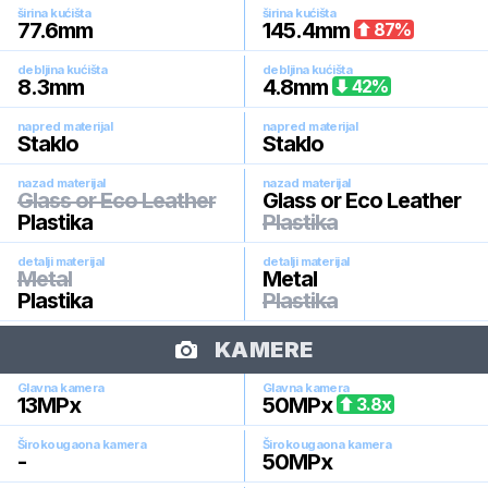
širina kućišta
širina kućišta
77.6
mm
145.4
mm
87
%
debljina kućišta
debljina kućišta
8.3
mm
4.8
mm
42
%
napred materijal
napred materijal
Staklo
Staklo
nazad materijal
nazad materijal
Glass or Eco Leather
Glass or Eco Leather
Plastika
Plastika
detalji materijal
detalji materijal
Metal
Metal
Plastika
Plastika
KAMERE
Glavna kamera
Glavna kamera
13
MPx
50
MPx
3.8
x
Širokougaona kamera
Širokougaona kamera
-
50
MPx