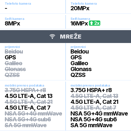
Telefoto kamera
Telefoto kamera
-
20
MPx
Selfi kamera
Selfi kamera
8
MPx
16
MPx
2
x
MREŽE
prijemnici
prijemnici
Beidou
Beidou
GPS
GPS
Galileo
Galileo
Glonass
Glonass
QZSS
QZSS
mobilni prenos podataka
mobilni prenos podataka
3.75G HSPA+ r8
3.75G HSPA+ r8
4.5G LTE-A, Cat 13
4.5G LTE-A, Cat 13
4.5G LTE-A, Cat 21
4.5G LTE-A, Cat 21
4.5G LTE-A, Cat 7
4.5G LTE-A, Cat 7
NSA 5G+4G mmWave
NSA 5G+4G mmWave
NSA 5G+4G sub6
NSA 5G+4G sub6
SA 5G mmWave
SA 5G mmWave