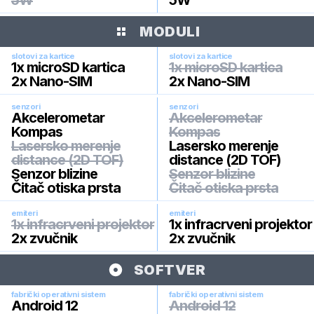
5W
5W
MODULI
slotovi za kartice
slotovi za kartice
1x microSD kartica
1x microSD kartica
2x Nano-SIM
2x Nano-SIM
senzori
senzori
Akcelerometar
Akcelerometar
Kompas
Kompas
Lasersko merenje
Lasersko merenje
distance (2D TOF)
distance (2D TOF)
Senzor blizine
Senzor blizine
Čitač otiska prsta
Čitač otiska prsta
emiteri
emiteri
1x infracrveni projektor
1x infracrveni projektor
2x zvučnik
2x zvučnik
SOFTVER
fabrički operativni sistem
fabrički operativni sistem
Android 12
Android 12