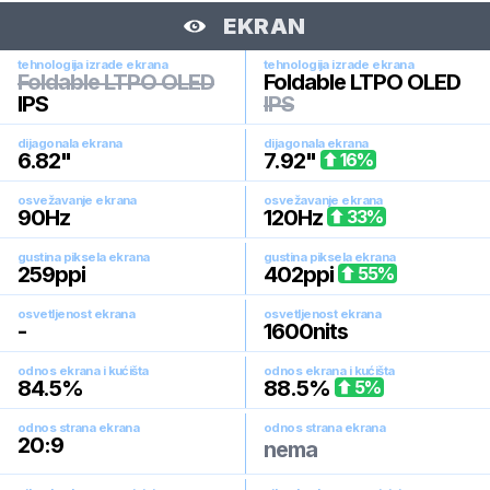
EKRAN
tehnologija izrade ekrana
tehnologija izrade ekrana
Foldable LTPO OLED
Foldable LTPO OLED
IPS
IPS
dijagonala ekrana
dijagonala ekrana
6.82
"
7.92
"
16
%
osvežavanje ekrana
osvežavanje ekrana
90
Hz
120
Hz
33
%
gustina piksela ekrana
gustina piksela ekrana
259
ppi
402
ppi
55
%
osvetljenost ekrana
osvetljenost ekrana
-
1600
nits
odnos ekrana i kućišta
odnos ekrana i kućišta
84.5
%
88.5
%
5
%
odnos strana ekrana
odnos strana ekrana
20:9
nema