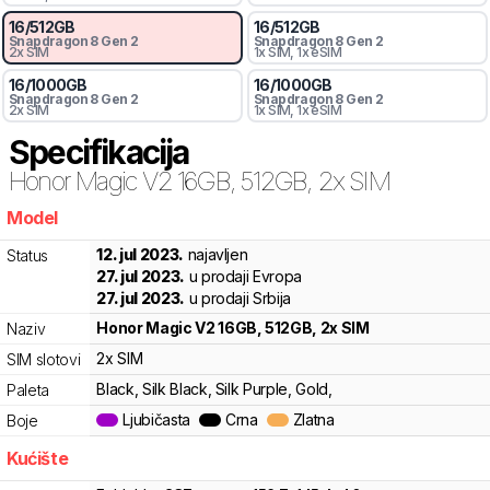
16
/
512
GB
16
/
512
GB
Snapdragon 8 Gen 2
Snapdragon 8 Gen 2
2x SIM
1x SIM
, 1x eSIM
16
/
1000
GB
16
/
1000
GB
Snapdragon 8 Gen 2
Snapdragon 8 Gen 2
2x SIM
1x SIM
, 1x eSIM
Specifikacija
Honor
Magic V2 16GB, 512GB, 2x SIM
Model
fm2
12. jul 2023.
najavljen
Status
27. jul 2023.
u prodaji Evropa
27. jul 2023.
u prodaji Srbija
Honor
Magic V2 16GB, 512GB, 2x SIM
Naziv
2x SIM
SIM slotovi
Black, Silk Black, Silk Purple, Gold,
Paleta
Ljubičasta
Crna
Zlatna
Boje
Kućište