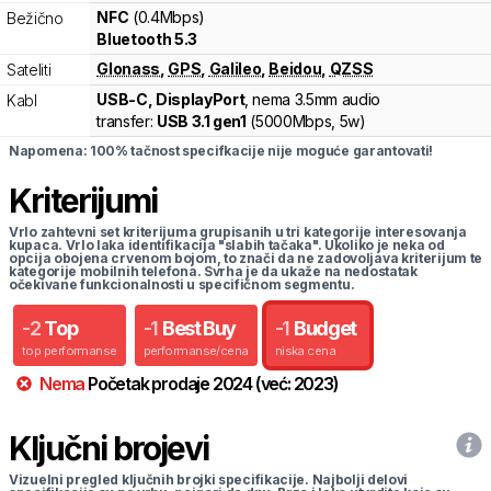
NFC
(0.4Mbps)
Bežično
Bluetooth 5.3
Glonass
,
GPS
,
Galileo
,
Beidou
,
QZSS
Sateliti
USB-C, DisplayPort
, nema 3.5mm audio
Kabl
transfer:
USB 3.1 gen1
(
5000Mbps,
5w
)
Napomena: 100% tačnost specifkacije nije moguće garantovati!
Kriterijumi
Vrlo zahtevni set kriterijuma grupisanih u tri kategorije interesovanja
kupaca. Vrlo laka identifikacija "slabih tačaka". Ukoliko je neka od
opcija obojena crvenom bojom, to znači da ne zadovoljava kriterijum te
kategorije mobilnih telefona. Svrha je da ukaže na nedostatak
očekivane funkcionalnosti u specifičnom segmentu.
-
2
Top
-
1
Best Buy
-
1
Budget
top performanse
performanse/cena
niska cena
Nema
Početak prodaje
2024
(već:
2023
)
Ključni brojevi
Vizuelni pregled ključnih brojki specifikacije. Najbolji delovi