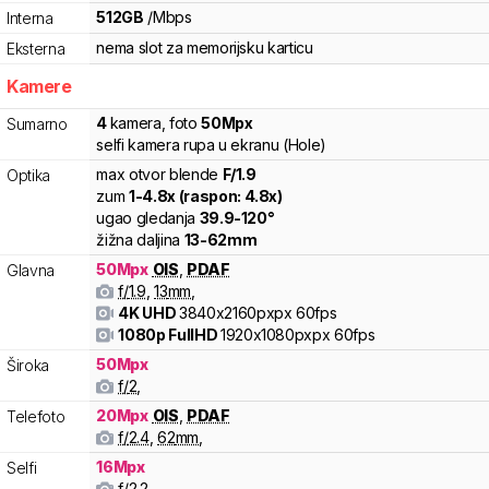
512
GB
/
Mbps
Interna
nema slot za memorijsku karticu
Eksterna
Kamere
4
kamera
,
foto
50
Mpx
Sumarno
selfi kamera rupa u ekranu (Hole)
max otvor blende
F/
1.9
Optika
zum
1
-
4.8
x (raspon:
4.8
x)
ugao gledanja
39.9
-
120
°
žižna daljina
13
-
62
mm
50
Mpx
OIS
,
PDAF
Glavna
f/
1.9
,
13
mm
,
4K UHD
3840x2160pxpx
60fps
1080p FullHD
1920x1080pxpx
60fps
50
Mpx
Široka
f/
2
,
20
Mpx
OIS
,
PDAF
Telefoto
f/
2.4
,
62
mm
,
16
Mpx
Selfi
f/
2.2
,