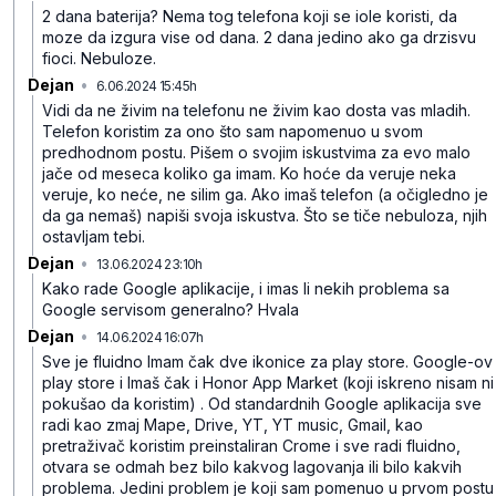
2 dana baterija? Nema tog telefona koji se iole koristi, da
moze da izgura vise od dana. 2 dana jedino ako ga drzisvu
fioci. Nebuloze.
Dejan
•
6.06.2024 15:45h
8pdy3y8yzxd7jxt
Vidi da ne živim na telefonu ne živim kao dosta vas mladih.
Telefon koristim za ono što sam napomenuo u svom
predhodnom postu. Pišem o svojim iskustvima za evo malo
jače od meseca koliko ga imam. Ko hoće da veruje neka
veruje, ko neće, ne silim ga. Ako imaš telefon (a očigledno je
da ga nemaš) napiši svoja iskustva. Što se tiče nebuloza, njih
ostavljam tebi.
Dejan
•
13.06.2024 23:10h
8gq9t8b5vw05pd2
Kako rade Google aplikacije, i imas li nekih problema sa
Google servisom generalno? Hvala
Dejan
•
14.06.2024 16:07h
m3xh6n91wr6hln1
Sve je fluidno Imam čak dve ikonice za play store. Google-ov
play store i Imaš čak i Honor App Market (koji iskreno nisam ni
pokušao da koristim) . Od standardnih Google aplikacija sve
radi kao zmaj Mape, Drive, YT, YT music, Gmail, kao
pretraživač koristim preinstaliran Crome i sve radi fluidno,
otvara se odmah bez bilo kakvog lagovanja ili bilo kakvih
problema. Jedini problem je koji sam pomenuo u prvom postu