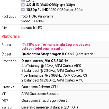
4K UHD
3840x2160pxpx
30fps
1080p FullHD
1920x1080pxpx
30fps
foto:
HDR, Panorama
Podržava
video:
HDR10+
nazad:
1x LED
Blic
Platforma
78
%
performansi najbržeg procesora
Brzina
od svih telefona na sajtu
Qualcomm
Snapdragon 8 Gen 2
(4nm izrada)
Čipset
9
total cores
, MAX
3.36
GHz
Procesor
4
efficiency
@
2
GHz,
ARM
Cortex
A510
2
balanced
@
2.8
GHz,
ARM
Cortex
A715
1
performance
@
3.36
GHz,
ARM
Cortex
X3
2
balanced
@
2.8
GHz,
ARM
Cortex
A710
Qualcomm
Adreno
GPU
Grafička
ARM
Qualcomm Spectra
ISP
Qualcomm
Snapdragon Gen 2
DSP
Lasersko merenje distance (2D TOF)
Senzori