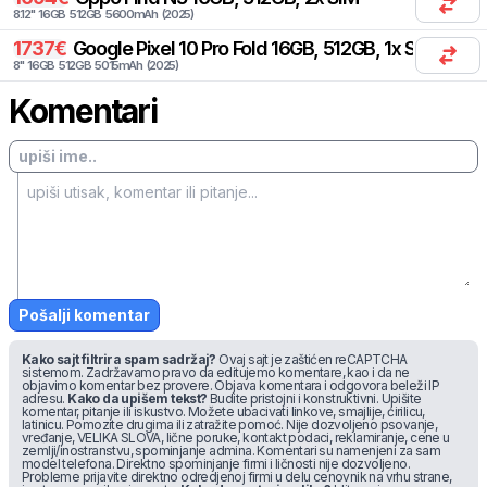
8.12
"
16
GB
512
GB
5600
mAh
(
2025
)
1737
€
Google
Pixel 10 Pro Fold 16GB, 512GB, 1x SIM, 1x e
8
"
16
GB
512
GB
5015
mAh
(
2025
)
Komentari
Pošalji komentar
Kako sajt filtrira spam sadržaj?
Ovaj sajt je zaštićen reCAPTCHA
sistemom. Zadržavamo pravo da editujemo komentare, kao i da ne
objavimo komentar bez provere. Objava komentara i odgovora beleži IP
adresu.
Kako da upišem tekst?
Budite pristojni i konstruktivni. Upišite
komentar, pitanje ili iskustvo. Možete ubacivati linkove, smajlije, ćirilicu,
latinicu. Pomozite drugima ili zatražite pomoć. Nije dozvoljeno psovanje,
vređanje, VELIKA SLOVA, lične poruke, kontakt podaci, reklamiranje, cene u
zemlji/inostranstvu, spominjanje admina. Komentari su namenjeni za sam
model telefona. Direktno spominjanje firmi i ličnosti nije dozvoljeno.
Probleme prijavite direktno odredjenoj firmi u delu cenovnik na vrhu strane,