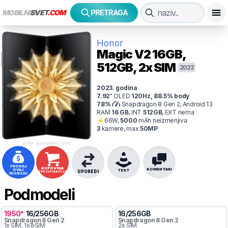
MOBILNI
SVET
.COM
PRETRAGA
Honor
Magic V2
16GB,
512GB, 2x SIM
2023
2023
. godina
7.92
"
OLED
120
Hz
,
88.5
% body
78
%
Snapdragon 8 Gen 2, Android 13
RAM
16
GB
,
INT
512
GB
,
EXT
nema
⚡
66
W,
5000
mAh
neizmenjiva
3
kamer
e
, max
50
MP
slika: gsmarena.com
PRODAJ
KUPOVINA
KOMENTARI
OVAJ
TEST
UPOREDI
SPECIFIKACIJA
MOBILNI
Podmodeli
1950
*
16
/
256
GB
16
/
256
GB
Snapdragon 8 Gen 2
Snapdragon 8 Gen 2
1x SIM
, 1x eSIM
2x SIM