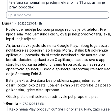
telefona sa normalnim prednjim ekranom a 1:1 unutrasnim je
pravi pogodak.
Dusan
•
lwpcgkgrlqxq5hv
30.12.2023 04:48h
Posle dve nedelje koriscenja mogu reci da je ok telefon. Pre
njega sam imao Samsung Fold 5, ovaj je neuporedivo tanji, laksi,
lepsi i najbitnije siri.
Ali, bitna stavka jeste sto nema Google Play. I zbog toga zezaju
notifikacije sa pojedinih aplikacija. Moraju stalno biti pokrenute
aplikacije u pozadini da bi stizale notifikacije. Ne morate vise
koristiti dodatne aplikacije za G aplikacije, sada su sve u app
storu koji dolazi na telefonu, samo treba odabrati nas region i
apdejtovati aplikaciju. Google aplikacije prepoznaju telefon kao
da je Samsung Fold 3.
Baterija extra, dva dana bez problema izgura, internet ne
gasim, pozivi oko 2 sata, upaljen ekran 5 sati otprilike. Za posao
ga koristim, igrice cisto isprobao.
Otisak prsta u mili sekundu radi, svaki put prepozna prst.
Đomla
•
27.01.2024 21:16h
06lf1lxr6mwgz3r
Kako nema Play prodavnicu? Svi Honor imaju Play, zato su se