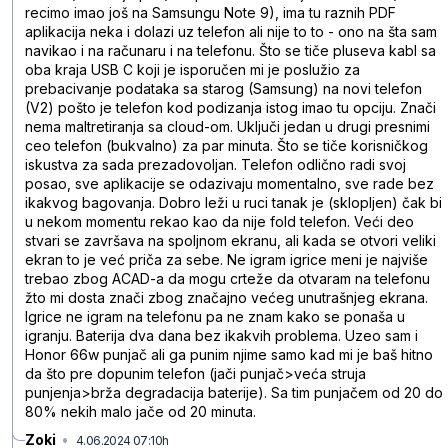
recimo imao još na Samsungu Note 9), ima tu raznih PDF
aplikacija neka i dolazi uz telefon ali nije to to - ono na šta sam
navikao i na računaru i na telefonu. Što se tiče pluseva kabl sa
oba kraja USB C koji je isporučen mi je poslužio za
prebacivanje podataka sa starog (Samsung) na novi telefon
(V2) pošto je telefon kod podizanja istog imao tu opciju. Znači
nema maltretiranja sa cloud-om. Uključi jedan u drugi presnimi
ceo telefon (bukvalno) za par minuta. Što se tiče korisničkog
iskustva za sada prezadovoljan. Telefon odlično radi svoj
posao, sve aplikacije se odazivaju momentalno, sve rade bez
ikakvog bagovanja. Dobro leži u ruci tanak je (sklopljen) čak bi
u nekom momentu rekao kao da nije fold telefon. Veći deo
stvari se završava na spoljnom ekranu, ali kada se otvori veliki
ekran to je već priča za sebe. Ne igram igrice meni je najviše
trebao zbog ACAD-a da mogu crteže da otvaram na telefonu
žto mi dosta znači zbog značajno većeg unutrašnjeg ekrana.
Igrice ne igram na telefonu pa ne znam kako se ponaša u
igranju. Baterija dva dana bez ikakvih problema. Uzeo sam i
Honor 66w punjač ali ga punim njime samo kad mi je baš hitno
da što pre dopunim telefon (jači punjač>veća struja
punjenja>brža degradacija baterije). Sa tim punjačem od 20 do
80% nekih malo jače od 20 minuta.
Zoki
•
4.06.2024 07:10h
gv68gy59bz7qq51