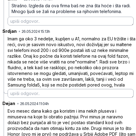
Strašno. Izgleda da ova firma baš ne zna šta hoće i šta radi.
Mnogo ljudi se žali na probleme sa njihovim telefonima.
Srdjan
•
zjqqq6k4r1yhf22
26.05.2024 15:13h
Imam ga oko 3 nedelje, kupljen u A1, normalno za EU tržište i šta
reći, ovo je sasvim novo iskustvo, novi doživljaj jer su maltene
svi telefoni inod 200 i od 900e postali isti uz neke minimalne
razlike. Onaj ko počne da koristi telefone na ovaj fold fazon,
nikada se neće više vratiti na one"normalne". Radi sve brzo i
fluidno, a tek kad se rasklopi, po nekoliko oko prozora
istovremeno se mogu gledati, umanjivati, povećavati, leptop mi
više ne treba, sa ovim sve završavam, lakši, tanji i veći od
Samsung folda5, koji se može postideti pored ovog, hvala
Dejan
•
m78rgdqb2y8dl1r
26.05.2024 11:04h
Evo mesec dana kako ga koristim i ima nekih pluseva i
minuseva na koje bi obratio pažnjui. Prvi minus je naravno
dolazi bez punjača ali to je već postao standard kod svih
proizvođača da nam otimaju kintu za iste. Drugi minus je to što
Honor (ovo mi je prvi) ne podržava u Srbiji Adobe PDF (što sam