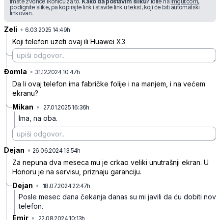
imate zvonce ikonicu za to.
Kako da postavim sliku?
Idite na
imgur.com
,
podignite slike, pa kopirajte link i stavite link u tekst, koji će biti automatski
linkovan.
Zeli
•
rng2c9y7y3d99q8
6.03.2025 14:49h
Koji telefon uzeti ovaj ili Huawei X3
Đomla
•
rv92ys3h7cdfmmr
31.12.2024 10:47h
Da li ovaj telefon ima fabričke folije i na manjem, i na većem
ekranu?
Mikan
•
27.01.2025 16:36h
7t95z1lbq6dxc9r
Ima, na oba.
Dejan
•
b0zppdjfjtrv5b1
26.06.2024 13:54h
Za nepuna dva meseca mu je crkao veliki unutrašnji ekran. U
Honoru je na servisu, priznaju garanciju.
Dejan
•
18.07.2024 22:47h
trdnt9krcbg5jf7
Posle mesec dana čekanja danas su mi javili da ću dobiti nov
telefon.
Emir
•
22.08.2024 10:13h
ckhk4vlszs2kgwj