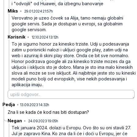
i "odvojili" od Huawei, da izbegnu banovanje
Miks
•
29.01.2024 21:57h
nb31bmf5vyy8zdt
Verovatno je uzeo čovek sa Alija, tamo nemaju globalni
google servis. Sada je dostupan u evropi, sa globalnim
google servisom.
Korisnik
•
12.10.2024 13:12h
s2khrcrvbz7lj87
To je sigurno honor za kinesko trziste. Udji u podesavanja
zatim u porisnicki nalozi i ukljuci google play, zatim udji na
web i azuriraj ili skini play store. Onda ce bit sve normalno.
Honor podrzava google ali za kinesko trziste mozes da ga
ukljucis i iskljucis sto je dobro. Mana je sto ima malo kineskih
slova ali moze se sve iskljucit. Ali najbitnije jeste sto su kineski
modeli puno bolji od evropskih, vise nekih podesavanja i
aplikacija imaju..
Pedja
•
gn761b8hx30lz9q
13.09.2023 14:32h
Zna li se kada će kod nas biti dostupan?
Negan
•
24.09.2023 19:05h
c47s7w5s4vvj3pp
Tek januara 2024. dolazi u Evropu. Ovo što su oni stavili 27.
Jul je zapravo Kina. Ko zna da li će i doći u Evropu, jer će