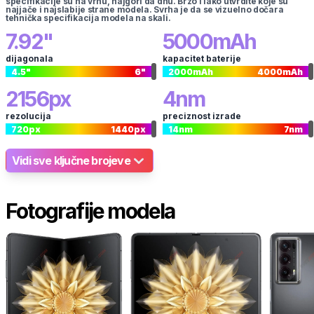
specifikacije su na vrhu, najgori da dnu. Brzo i lako utvrdite koje su
najjače i najslabije strane modela. Svrha je da se vizuelno dočara
tehnička specifikacija modela na skali.
7.92
"
5000
mAh
dijagonala
kapacitet baterije
4.5
"
6
"
2000
mAh
4000
mAh
2156
px
4
nm
rezolucija
preciznost izrade
720
px
1440
px
14
nm
7
nm
Vidi sve ključne brojeve
Fotografije modela