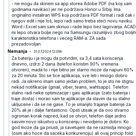
- ne mogu da skinem sa app storea Adobe PDF (na koji sam
godinama navikao) jer ne podržava Honor u Srbiji. Ima
originalno instaliran WPS koji podržava PDF format i radi čak i
njegov edit i nije loš, lepo radi samo treba steći novu naviku.
Word i Excel sam sam skinuo i rade lepo bez lagovanja. ACAD
mi lepo otvara bolje nego na Samsungu razumljivo zbog boljih
karakteristika telefona i većeg RAM-a. ZA sada
prezadovoljan.
Nemanja
•
31.07.2024 12:09h
wgdn348zf3m53bf
Za bateriju i ja mogu da potvrdim, sa 3,4 sata koriscenja
dnevno, izdrzi 2 dana (telefon koristim 90% vremena
otvoren), mada to i nije bitno jer starno moze da napuni 60%
za 20 minuta.
Sto se tice aplikacija, sve leti i mnogo dobro
radi. Ja iskreno imam samo jedan problem, to je sto ne stignu
nekad notifikacije (gmail, viber, teams, wahtsapp). Telefon
stalno radi neke optimizacije i gasi aplikacije (zato baterija i
traje dosta) i morao sam te aplikacije da stavim da su stalno
ukljucene i da se ne gase. To je smanjilo trajanje baterije za
20% ali je i dalje fantasticno.
Opsti utisak je da ovo stvarno
ogroman korak napred, kad se otvori, telefon daje jedno
sasvim novo iskustvo u koriscenju i nevidjeno je dobro.
Ko
god moze da ga priusti, ja savetujem da ne razmislja mnogo
(osim ako hoce da saceka konkurenciju) ali ovaj princip fold