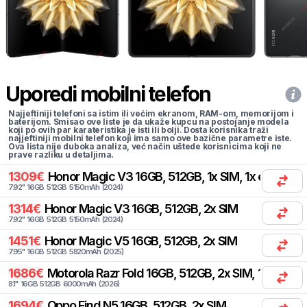
Uporedi mobilni telefon
Najjeftiniji telefoni sa istim ili većim ekranom, RAM-om, memorijom i
baterijom. Smisao ove liste je da ukaže kupcu na postojanje modela
koji po ovih par karateristika je isti ili bolji. Dosta korisnika traži
najjeftiniji mobilni telefon koji ima samo ove bazične parametre iste.
Ova lista nije duboka analiza, već način uštede korisnicima koji ne
prave razliku u detaljima.
1309
€
Honor
Magic V3 16GB, 512GB, 1x SIM, 1x eSIM
7.92
"
16
GB
512
GB
5150
mAh
(
2024
)
1314
€
Honor
Magic V3 16GB, 512GB, 2x SIM
7.92
"
16
GB
512
GB
5150
mAh
(
2024
)
1451
€
Honor
Magic V5 16GB, 512GB, 2x SIM
7.95
"
16
GB
512
GB
5820
mAh
(
2025
)
1686
€
Motorola
Razr Fold 16GB, 512GB, 2x SIM, 1x eSIM
8.1
"
16
GB
512
GB
6000
mAh
(
2026
)
1694
€
Oppo
Find N5 16GB, 512GB, 2x SIM