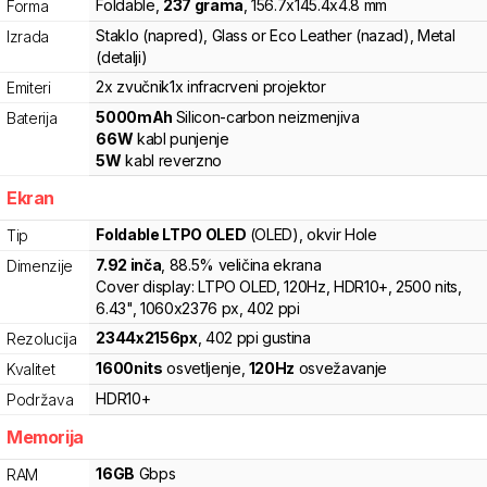
Foldable
,
237
grama
,
156.7
x
145.4
x
4.8
mm
Forma
Staklo (napred), Glass or Eco Leather (nazad), Metal
Izrada
(detalji)
2x zvučnik
1x infracrveni projektor
Emiteri
5000
mAh
Silicon-carbon
neizmenjiva
Baterija
66
W
kabl punjenje
5
W
kabl reverzno
Ekran
Foldable LTPO OLED
(OLED)
, okvir Hole
Tip
7.92
inča
, 88.5% veličina ekrana
Dimenzije
Cover display: LTPO OLED, 120Hz, HDR10+, 2500 nits,
6.43", 1060x2376 px, 402 ppi
2344
x
2156
px
,
402
ppi gustina
Rezolucija
1600
nits
osvetljenje
,
120
Hz
osvežavanje
Kvalitet
HDR10+
Podržava
Memorija
16
GB
Gbps
RAM