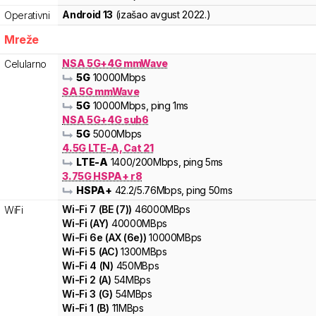
Android 13
(izašao
avgust 2022.
)
Operativni
Mreže
NSA 5G+4G mmWave
Celularno
5G
10000
Mbps
SA 5G mmWave
5G
10000
Mbps
, ping 1ms
NSA 5G+4G sub6
5G
5000
Mbps
4.5G LTE-A, Cat 21
LTE-A
1400
/200
Mbps
, ping 5ms
3.75G HSPA+ r8
HSPA+
42.2
/5.76
Mbps
, ping 50ms
Wi-Fi
7
(
BE (7)
)
46000
MBps
WiFi
Wi-Fi
(
AY
)
40000
MBps
Wi-Fi
6e
(
AX (6e)
)
10000
MBps
Wi-Fi
5
(
AC
)
1300
MBps
Wi-Fi
4
(
N
)
450
MBps
Wi-Fi
2
(
A
)
54
MBps
Wi-Fi
3
(
G
)
54
MBps
Wi-Fi
1
(
B
)
11
MBps