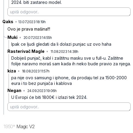
2024. biti zastareo model.
Qaks
•
p55xgndzdxzqcv0
13.07.2023 18:19h
Ovo je prava mašina!!!
Muki
•
20.07.2023 14:55h
zzplmzyp64jq9tl
Ipak ce ljudi gledati da li dolazi punjac uz ovo haha
Rasterivač Magle
•
11.08.2023 14:38h
hxbcflt7dqmwrnz
Dobiješ punjač, kabl i zaštitnu masku sve u full-u. Zaštitne
folije naravno moraš sam kada ih neko bude pravio za njega.
kiza
•
18.08.2023 11:57h
twgxx3ysf65q6zp
pa nije ovo samsung i iphone, da prodaju tel za 1500-2000
eura i to bez punjača i kablova
Negan
•
24.09.2023 19:06h
z453vn4h3z6233b
U Evropi će biti 1800€ i izlazi tek 2024.
1950
*
Magic V2