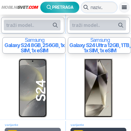
MOBILNI
SVET
.COM
PRETRAGA
Samsung
Samsung
Galaxy S24
8GB, 256GB, 1x
Galaxy S24 Ultra
12GB, 1TB,
SIM, 1x eSIM
1x SIM, 1x eSIM
varijante
varijante