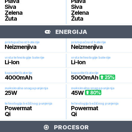
Plava
Plava
Siva
Siva
Zelena
Zelena
Žuta
Žuta
ENERGIJA
pristupačnost baterije
pristupačnost baterije
Neizmenjiva
Neizmenjiva
vrsta tehnologije baterije
vrsta tehnologije baterije
Li-Ion
Li-Ion
kapacitet baterije
kapacitet baterije
4000
mAh
5000
mAh
25
%
maksimalna snaga punjenja
maksimalna snaga punjenja
25
W
45
W
80
%
tehnologija bežičnog punjenja
tehnologija bežičnog punjenja
Powermat
Powermat
Qi
Qi
PROCESOR