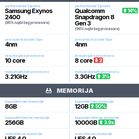
performanse čipseta
performanse čipseta
Samsung Exynos
Qualcomm
14
%
2400
Snapdragon 8
Gen 3
(85% najbržeg procesora)
(96% najbržeg procesora)
preciznost izrade čipa
preciznost izrade čipa
4
nm
4
nm
broj jezgara procesora
broj jezgara procesora
10
core
8
core
2
maksimalni takt procesora
maksimalni takt procesora
3.21
GHz
3.3
GHz
3
%
MEMORIJA
kapacitet ram memorije
kapacitet ram memorije
8
GB
12
GB
50
%
kapacitet interne memorije
kapacitet interne memorije
256
GB
1000
GB
3.9
x
vrsta interne memorije
vrsta interne memorije
UFS 4.0
UFS 4.0