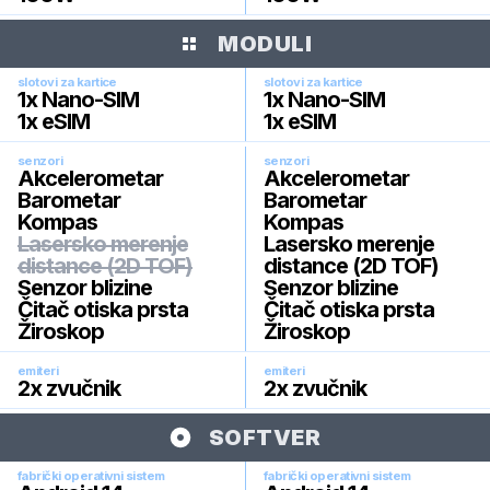
MODULI
slotovi za kartice
slotovi za kartice
1x Nano-SIM
1x Nano-SIM
1x eSIM
1x eSIM
senzori
senzori
Akcelerometar
Akcelerometar
Barometar
Barometar
Kompas
Kompas
Lasersko merenje
Lasersko merenje
distance (2D TOF)
distance (2D TOF)
Senzor blizine
Senzor blizine
Čitač otiska prsta
Čitač otiska prsta
Žiroskop
Žiroskop
emiteri
emiteri
2x zvučnik
2x zvučnik
SOFTVER
fabrički operativni sistem
fabrički operativni sistem