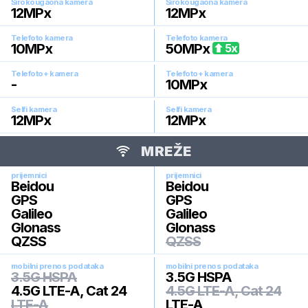
Širokougaona kamera
Širokougaona kamera
12
MPx
12
MPx
Telefoto kamera
Telefoto kamera
10
MPx
50
MPx
5
x
Telefoto+ kamera
Telefoto+ kamera
-
10
MPx
Selfi kamera
Selfi kamera
12
MPx
12
MPx
MREŽE
prijemnici
prijemnici
Beidou
Beidou
GPS
GPS
Galileo
Galileo
Glonass
Glonass
QZSS
QZSS
mobilni prenos podataka
mobilni prenos podataka
3.5G HSPA
3.5G HSPA
4.5G LTE-A, Cat 24
4.5G LTE-A, Cat 24
LTE-A
LTE-A