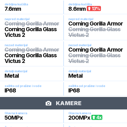
debljina kućišta
debljina kućišta
7.6
mm
8.6
mm
13
%
napred materijal
napred materijal
Corning Gorilla Armor
Corning Gorilla Armor
Corning Gorilla Glass
Corning Gorilla Glass
Victus 2
Victus 2
nazad materijal
nazad materijal
Corning Gorilla Armor
Corning Gorilla Armor
Corning Gorilla Glass
Corning Gorilla Glass
Victus 2
Victus 2
detalji materijal
detalji materijal
Metal
Metal
zaštita od prašine i vode
zaštita od prašine i vode
IP68
IP68
KAMERE
Glavna kamera
Glavna kamera
50
MPx
200
MPx
4
x