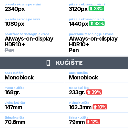
piksela ekrana po visini
piksela ekrana po visini
2340
px
3120
px
33
%
piksela ekrana po širini
piksela ekrana po širini
1080
px
1440
px
33
%
podržane tehnologije ekrana
podržane tehnologije ekrana
Always-on-display
Always-on-display
HDR10+
HDR10+
Pen
Pen
KUĆIŠTE
oblik kućišta
oblik kućišta
Monoblock
Monoblock
masa kućišta
masa kućišta
168
gr.
233
gr.
39
%
visina kućišta
visina kućišta
147
mm
162.3
mm
10
%
širina kućišta
širina kućišta
70.6
mm
79
mm
12
%