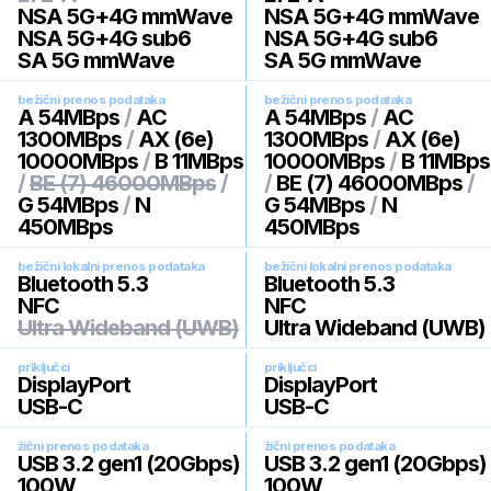
NSA 5G+4G mmWave
NSA 5G+4G mmWave
NSA 5G+4G sub6
NSA 5G+4G sub6
SA 5G mmWave
SA 5G mmWave
bežični prenos podataka
bežični prenos podataka
A 54MBps
/
AC
A 54MBps
/
AC
1300MBps
/
AX (6e)
1300MBps
/
AX (6e)
10000MBps
/
B 11MBps
10000MBps
/
B 11MBps
/
BE (7) 46000MBps
/
/
BE (7) 46000MBps
/
G 54MBps
/
N
G 54MBps
/
N
450MBps
450MBps
bežični lokalni prenos podataka
bežični lokalni prenos podataka
Bluetooth 5.3
Bluetooth 5.3
NFC
NFC
Ultra Wideband (UWB)
Ultra Wideband (UWB)
priključci
priključci
DisplayPort
DisplayPort
USB-C
USB-C
žični prenos podataka
žični prenos podataka
USB 3.2 gen1 (20Gbps)
USB 3.2 gen1 (20Gbps)
100W
100W