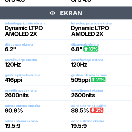
EKRAN
tehnologija izrade ekrana
tehnologija izrade ekrana
Dynamic LTPO
Dynamic LTPO
AMOLED 2X
AMOLED 2X
dijagonala ekrana
dijagonala ekrana
6.2
"
6.8
"
10
%
osvežavanje ekrana
osvežavanje ekrana
120
Hz
120
Hz
gustina piksela ekrana
gustina piksela ekrana
416
ppi
505
ppi
21
%
osvetljenost ekrana
osvetljenost ekrana
2600
nits
2600
nits
odnos ekrana i kućišta
odnos ekrana i kućišta
90.9
%
88.5
%
3
%
odnos strana ekrana
odnos strana ekrana
19.5:9
19.5:9