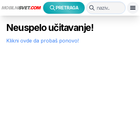
MOBILNI
SVET
.COM
PRETRAGA
Neuspelo učitavanje!
Klikni ovde da probaš ponovo!