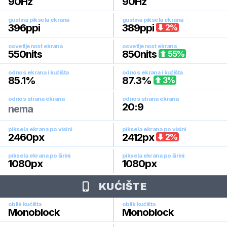
90
Hz
90
Hz
gustina piksela ekrana
gustina piksela ekrana
396
ppi
389
ppi
2
%
osvetljenost ekrana
osvetljenost ekrana
550
nits
850
nits
55
%
odnos ekrana i kućišta
odnos ekrana i kućišta
85.1
%
87.3
%
3
%
odnos strana ekrana
odnos strana ekrana
20:9
nema
piksela ekrana po visini
piksela ekrana po visini
2460
px
2412
px
2
%
piksela ekrana po širini
piksela ekrana po širini
1080
px
1080
px
KUĆIŠTE
oblik kućišta
oblik kućišta
Monoblock
Monoblock