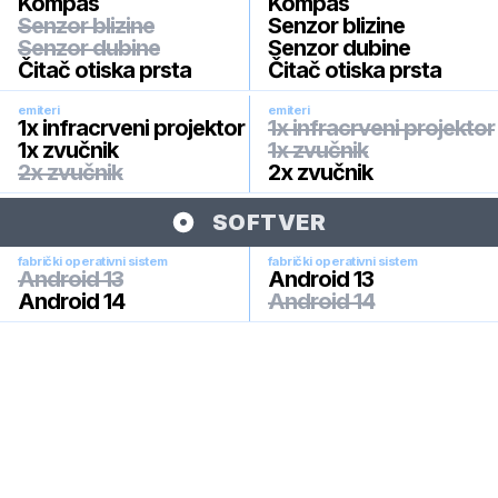
Kompas
Kompas
Senzor blizine
Senzor blizine
Senzor dubine
Senzor dubine
Čitač otiska prsta
Čitač otiska prsta
emiteri
emiteri
1x infracrveni projektor
1x infracrveni projektor
1x zvučnik
1x zvučnik
2x zvučnik
2x zvučnik
SOFTVER
fabrički operativni sistem
fabrički operativni sistem
Android 13
Android 13
Android 14
Android 14