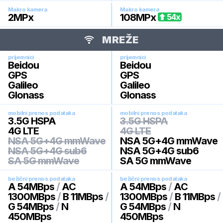
Makro kamera
Makro kamera
2
MPx
108
MPx
54
x
MREŽE
prijemnici
prijemnici
Beidou
Beidou
GPS
GPS
Galileo
Galileo
Glonass
Glonass
mobilni prenos podataka
mobilni prenos podataka
3.5G HSPA
3.5G HSPA
4G LTE
4G LTE
NSA 5G+4G mmWave
NSA 5G+4G mmWave
NSA 5G+4G sub6
NSA 5G+4G sub6
SA 5G mmWave
SA 5G mmWave
bežični prenos podataka
bežični prenos podataka
A 54MBps
/
AC
A 54MBps
/
AC
1300MBps
/
B 11MBps
/
1300MBps
/
B 11MBps
/
G 54MBps
/
N
G 54MBps
/
N
450MBps
450MBps