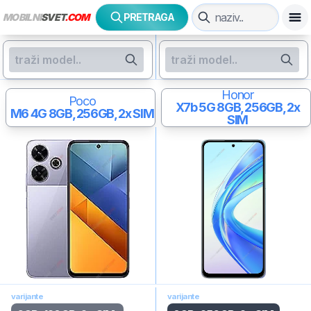
MOBILNI
SVET
.COM
PRETRAGA
Honor
Poco
X7b 5G
8GB, 256GB, 2x
M6 4G
8GB, 256GB, 2x SIM
SIM
varijante
varijante