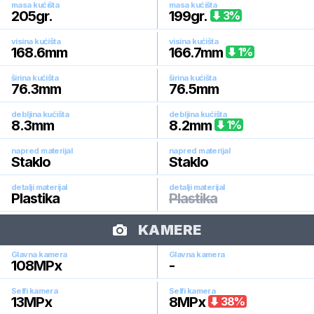
masa kućišta
masa kućišta
205
gr.
199
gr.
3
%
visina kućišta
visina kućišta
168.6
mm
166.7
mm
1
%
širina kućišta
širina kućišta
76.3
mm
76.5
mm
debljina kućišta
debljina kućišta
8.3
mm
8.2
mm
1
%
napred materijal
napred materijal
Staklo
Staklo
detalji materijal
detalji materijal
Plastika
Plastika
KAMERE
Glavna kamera
Glavna kamera
108
MPx
-
Selfi kamera
Selfi kamera
13
MPx
8
MPx
38
%