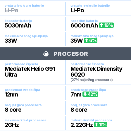
vrsta tehnologije baterije
vrsta tehnologije baterije
Li-Po
Li-Po
kapacitet baterije
kapacitet baterije
5030
mAh
6000
mAh
19
%
maksimalna snaga punjenja
maksimalna snaga punjenja
33
W
35
W
6
%
PROCESOR
performanse čipseta
performanse čipseta
MediaTek Helio G91
MediaTek Dimensity
Ultra
6020
(27% najbržeg procesora)
preciznost izrade čipa
preciznost izrade čipa
12
nm
7
nm
42
%
broj jezgara procesora
broj jezgara procesora
8
core
8
core
maksimalni takt procesora
maksimalni takt procesora
2
GHz
2.22
GHz
11
%