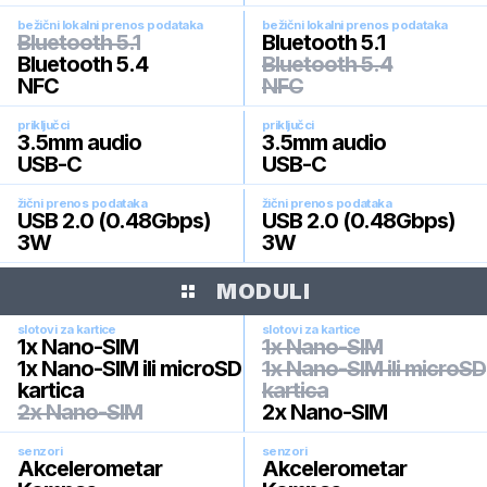
bežični lokalni prenos podataka
bežični lokalni prenos podataka
Bluetooth 5.1
Bluetooth 5.1
Bluetooth 5.4
Bluetooth 5.4
NFC
NFC
priključci
priključci
3.5mm audio
3.5mm audio
USB-C
USB-C
žični prenos podataka
žični prenos podataka
USB 2.0 (0.48Gbps)
USB 2.0 (0.48Gbps)
3W
3W
MODULI
slotovi za kartice
slotovi za kartice
1x Nano-SIM
1x Nano-SIM
1x Nano-SIM ili microSD
1x Nano-SIM ili microSD
kartica
kartica
2x Nano-SIM
2x Nano-SIM
senzori
senzori
Akcelerometar
Akcelerometar