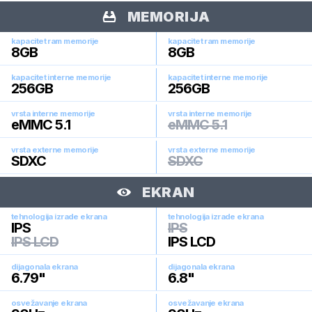
MEMORIJA
kapacitet ram memorije
kapacitet ram memorije
8
GB
8
GB
kapacitet interne memorije
kapacitet interne memorije
256
GB
256
GB
vrsta interne memorije
vrsta interne memorije
eMMC 5.1
eMMC 5.1
vrsta externe memorije
vrsta externe memorije
SDXC
SDXC
EKRAN
tehnologija izrade ekrana
tehnologija izrade ekrana
IPS
IPS
IPS LCD
IPS LCD
dijagonala ekrana
dijagonala ekrana
6.79
"
6.8
"
osvežavanje ekrana
osvežavanje ekrana