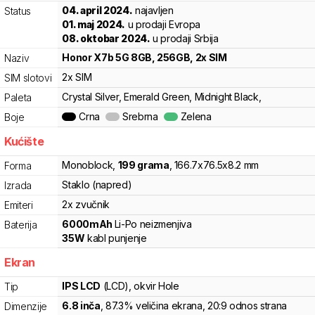
04. april 2024.
najavljen
Status
01. maj 2024.
u prodaji Evropa
08. oktobar 2024.
u prodaji Srbija
Honor
X7b 5G 8GB, 256GB, 2x SIM
Naziv
2x SIM
SIM slotovi
Crystal Silver, Emerald Green, Midnight Black,
Paleta
Crna
Srebrna
Zelena
Boje
Kućište
Monoblock
,
199
grama
,
166.7
x
76.5
x
8.2
mm
Forma
Staklo (napred)
Izrada
2x zvučnik
Emiteri
6000
mAh
Li-Po
neizmenjiva
Baterija
35
W
kabl punjenje
Ekran
IPS LCD
(LCD)
, okvir Hole
Tip
6.8
inča
, 87.3% veličina ekrana
, 20:9 odnos strana
Dimenzije