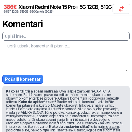
386
€
Xiaomi
Redmi Note 15 Pro+ 5G 12GB, 512GB, 2x SIM
6.83
"
12
GB
512
GB
6500
mAh
(
2025
)
Komentari
Pošalji komentar
Kako sajt filtrira spam sadržaj?
Ovaj sajt je zaštićen reCAPTCHA
sistemom. Zadržavamo pravo da editujemo komentare, kao i da ne
objavimo komentar bez provere. Objava komentara i odgovora beleži IP
adresu.
Kako da upišem tekst?
Budite pristojni i konstruktivni. Upišite
komentar, pitanje ili iskustvo. Možete ubacivati linkove, smajlije, ćirilicu,
latinicu. Pomozite drugima ili zatražite pomoć. Nije dozvoljeno psovanje,
vređanje, VELIKA SLOVA, lične poruke, kontakt podaci, reklamiranje, cene u
zemlji/inostranstvu, spominjanje admina. Komentari su namenjeni za sam
model telefona. Direktno spominjanje firmi i ličnosti nije dozvoljeno.
Probleme prijavite direktno odredjenoj firmi u delu cenovnik na vrhu strane,
imate zvonce ikonicu za to.
Kako da postavim sliku?
Idite na
imgur.com
,
podignite slike, pa kopirajte link i stavite link u tekst, koji će biti automatski