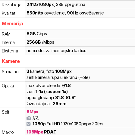
2412
x
1080
px
,
389
ppi gustina
Rezolucija
850
nits
osvetljenje
,
90
Hz
osvežavanje
Kvalitet
Memorija
8
GB
Gbps
RAM
256
GB
/
Mbps
Interna
nema slot za memorijsku karticu
Eksterna
Kamere
3
kamera
,
foto
108
Mpx
Sumarno
selfi kamera rupa u ekranu (Hole)
max otvor blende
F/
1.8
Optika
zum
1
-
1
x (raspon:
1
x)
ugao gledanja
81.8
-
81.8
°
žižna daljina
-
26
mm
8
Mpx
Selfi
f/
2
,
1080p FullHD
1920x1080pxpx
30fps
108
Mpx
PDAF
Makro