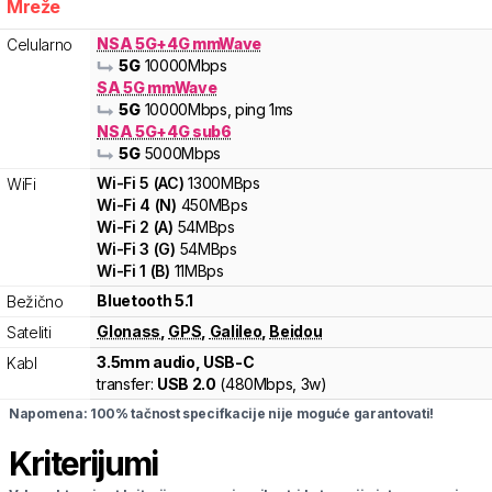
Mreže
NSA 5G+4G mmWave
Celularno
5G
10000
Mbps
SA 5G mmWave
5G
10000
Mbps
, ping 1ms
NSA 5G+4G sub6
5G
5000
Mbps
Wi-Fi
5
(
AC
)
1300
MBps
WiFi
Wi-Fi
4
(
N
)
450
MBps
Wi-Fi
2
(
A
)
54
MBps
Wi-Fi
3
(
G
)
54
MBps
Wi-Fi
1
(
B
)
11
MBps
Bluetooth 5.1
Bežično
Glonass
,
GPS
,
Galileo
,
Beidou
Sateliti
3.5mm audio, USB-C
Kabl
transfer:
USB 2.0
(
480Mbps,
3w
)
Napomena: 100% tačnost specifkacije nije moguće garantovati!
Kriterijumi