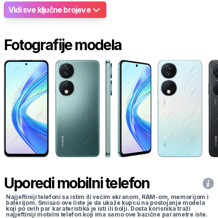
Vidi sve ključne brojeve
Fotografije modela
Uporedi mobilni telefon
Najjeftiniji telefoni sa istim ili većim ekranom, RAM-om, memorijom i
baterijom. Smisao ove liste je da ukaže kupcu na postojanje modela
koji po ovih par karateristika je isti ili bolji. Dosta korisnika traži
najjeftiniji mobilni telefon koji ima samo ove bazične parametre iste.