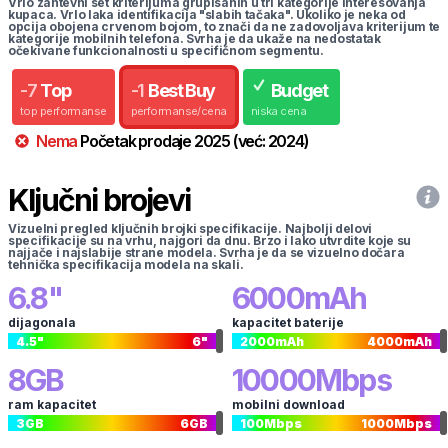
Vrlo zahtevni set kriterijuma grupisanih u tri kategorije interesovanja
kupaca. Vrlo laka identifikacija "slabih tačaka". Ukoliko je neka od
opcija obojena crvenom bojom, to znači da ne zadovoljava kriterijum te
kategorije mobilnih telefona. Svrha je da ukaže na nedostatak
očekivane funkcionalnosti u specifičnom segmentu.
-
7
Top
-
1
Best Buy
Budget
top performanse
performanse/cena
niska cena
Nema
Početak prodaje
2025
(već:
2024
)
Ključni brojevi
Vizuelni pregled ključnih brojki specifikacije. Najbolji delovi
specifikacije su na vrhu, najgori da dnu. Brzo i lako utvrdite koje su
najjače i najslabije strane modela. Svrha je da se vizuelno dočara
tehnička specifikacija modela na skali.
6.8
"
6000
mAh
dijagonala
kapacitet baterije
4.5
"
6
"
2000
mAh
4000
mAh
8
GB
10000
Mbps
ram kapacitet
mobilni download
3
GB
6
GB
100
Mbps
1000
Mbps