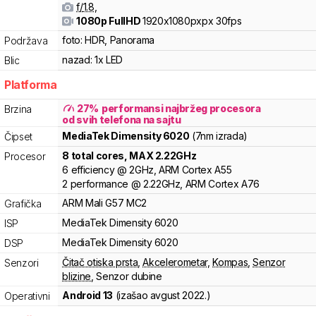
f/
1.8
,
1080p FullHD
1920x1080pxpx
30fps
foto:
HDR, Panorama
Podržava
nazad:
1x LED
Blic
Platforma
27
%
performansi najbržeg procesora
Brzina
od svih telefona na sajtu
MediaTek
Dimensity
6020
(7nm izrada)
Čipset
8
total cores
, MAX
2.22
GHz
Procesor
6
efficiency
@
2
GHz,
ARM
Cortex
A55
2
performance
@
2.22
GHz,
ARM
Cortex
A76
ARM
Mali
G57 MC2
Grafička
MediaTek
Dimensity
6020
ISP
MediaTek
Dimensity
6020
DSP
Čitač otiska prsta
,
Akcelerometar
,
Kompas
,
Senzor
Senzori
blizine
,
Senzor dubine
Android 13
(izašao
avgust 2022.
)
Operativni