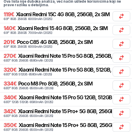
Ova lista nije duboka analiza, već način uštede korisnicima koji ne
prave razliku u detaljima.
119
€
Xiaomi
Redmi 15C 4G 8GB, 256GB, 2x SIM
6.9
"
8
GB
256
GB
6000
mAh
(
2025
)
140
€
Xiaomi
Redmi 15 4G 8GB, 256GB, 2x SIM
6.9
"
8
GB
256
GB
7000
mAh
(
2025
)
201
€
Poco
C85 4G 8GB, 256GB, 2x SIM
6.9
"
8
GB
256
GB
6000
mAh
(
2025
)
270
€
Xiaomi
Redmi Note 15 Pro 5G 8GB, 256GB, 2x SIM
6.83
"
8
GB
256
GB
6580
mAh
(
2025
)
320
€
Xiaomi
Redmi Note 15 Pro 5G 8GB, 512GB, 2x SIM
6.83
"
8
GB
512
GB
6580
mAh
(
2025
)
334
€
Poco
M8 Pro 8GB, 256GB, 2x SIM
6.83
"
8
GB
256
GB
6500
mAh
(
2026
)
340
€
Xiaomi
Redmi Note 15 Pro 5G 12GB, 512GB, 2x SIM
6.83
"
12
GB
512
GB
6580
mAh
(
2025
)
342
€
Xiaomi
Redmi Note 15 Pro+ 5G 8GB, 256GB, 2x SIM
6.83
"
8
GB
256
GB
6500
mAh
(
2025
)
350
€
Xiaomi
Redmi Note 15 Pro+ 5G 8GB, 256GB, 1x SIM,
6.83
"
8
GB
256
GB
6500
mAh
(
2025
)