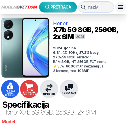
MOBILNI
SVET
.COM
PRETRAGA
Honor
X7b 5G
8GB, 256GB,
2x SIM
2024
2024
. godina
6.8
"
LCD
90
Hz
,
87.3
% body
27
%
6020, Android 13
RAM
8
GB
,
INT
256
GB
,
EXT
nema
⚡
35
W,
6000
mAh
neizmenjiva
2
kamer
e
, max
108
MP
PRODAJ
KUPOVINA
KOMENTARI
OVAJ
UPOREDI
SPECIFIKACIJA
MOBILNI
Specifikacija
Honor
X7b 5G 8GB, 256GB, 2x SIM
Model
npw