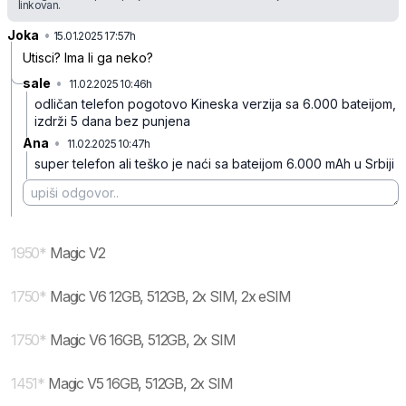
linkovan.
Joka
•
mvsxxnzdjgbk6bt
15.01.2025 17:57h
Utisci? Ima li ga neko?
sale
•
11.02.2025 10:46h
3z0n864b41msqnb
odličan telefon pogotovo Kineska verzija sa 6.000 bateijom,
izdrži 5 dana bez punjena
Ana
•
11.02.2025 10:47h
68bxlc9z44psygw
super telefon ali teško je naći sa bateijom 6.000 mAh u Srbiji
1950
*
Magic V2
1750
*
Magic V6 12GB, 512GB, 2x SIM, 2x eSIM
1750
*
Magic V6 16GB, 512GB, 2x SIM
1451
*
Magic V5 16GB, 512GB, 2x SIM