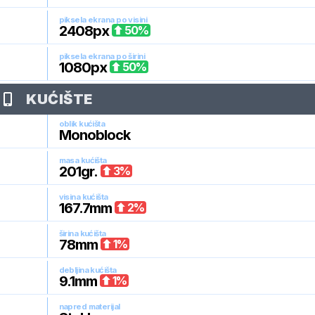
piksela ekrana po visini
2408
px
50
%
piksela ekrana po širini
1080
px
50
%
KUĆIŠTE
oblik kućišta
Monoblock
masa kućišta
201
gr.
3
%
visina kućišta
167.7
mm
2
%
širina kućišta
78
mm
1
%
debljina kućišta
9.1
mm
1
%
napred materijal