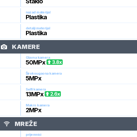
Staklo
nazad materijal
Plastika
detalji materijal
Plastika
KAMERE
Glavna kamera
50
MPx
3.8
x
Širokougaona kamera
5
MPx
Selfi kamera
13
MPx
2.6
x
Makro kamera
2
MPx
MREŽE
prijemnici