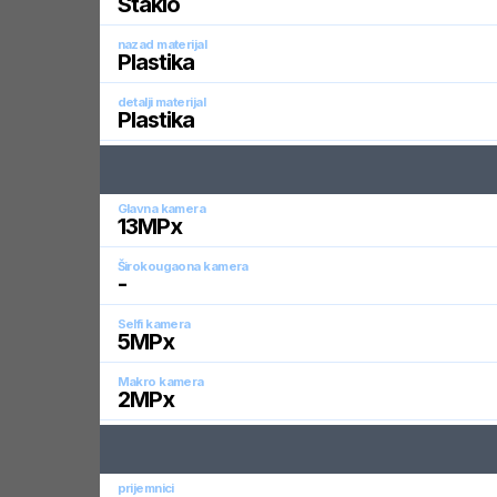
Staklo
nazad materijal
Plastika
detalji materijal
Plastika
Glavna kamera
13
MPx
Širokougaona kamera
-
Selfi kamera
5
MPx
Makro kamera
2
MPx
prijemnici