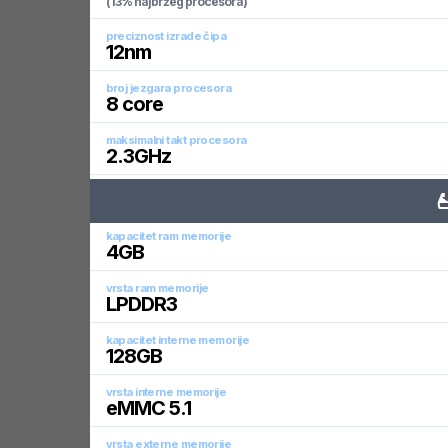
(13% najbržeg procesora)
preciznost izrade čipa
12
nm
broj jezgara procesora
8
core
maksimalni takt procesora
2.3
GHz
kapacitet ram memorije
4
GB
vrsta ram memorije
LPDDR3
kapacitet interne memorije
128
GB
vrsta interne memorije
eMMC 5.1
vrsta externe memorije