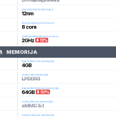
(20% najbržeg procesora)
preciznost izrade čipa
12
nm
broj jezgara procesora
8
core
maksimalni takt procesora
2
GHz
13
%
MEMORIJA
kapacitet ram memorije
4
GB
vrsta ram memorije
LPDDR3
kapacitet interne memorije
64
GB
50
%
vrsta interne memorije
eMMC 5.1
vrsta externe memorije