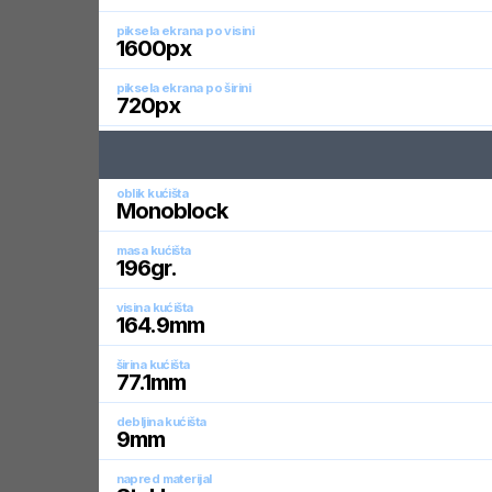
piksela ekrana po visini
1600
px
piksela ekrana po širini
720
px
oblik kućišta
Monoblock
masa kućišta
196
gr.
visina kućišta
164.9
mm
širina kućišta
77.1
mm
debljina kućišta
9
mm
napred materijal