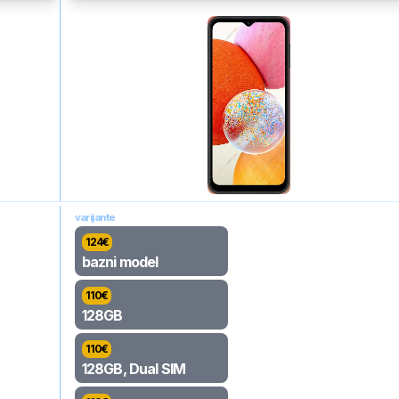
varijante
124
€
bazni model
110
€
128GB
110
€
128GB, Dual SIM