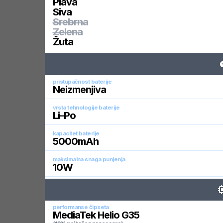
Plava
Siva
Srebrna
Zelena
Žuta
pristupačnost baterije
Neizmenjiva
vrsta tehnologije baterije
Li-Po
kapacitet baterije
5000
mAh
maksimalna snaga punjenja
10
W
performanse čipseta
MediaTek Helio G35