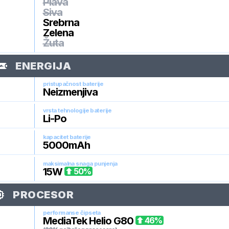
Plava
Siva
Srebrna
Zelena
Žuta
ENERGIJA
pristupačnost baterije
Neizmenjiva
vrsta tehnologije baterije
Li-Po
kapacitet baterije
5000
mAh
maksimalna snaga punjenja
15
W
50
%
PROCESOR
performanse čipseta
MediaTek Helio G80
46
%