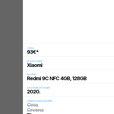
cena
93
€*
proizvođač
Xiaomi
model
Redmi 9C NFC 4GB, 128GB
pocetak prodaje
2020
.
paleta boja kućišta
Crna
Crvena