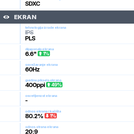
SDXC
EKRAN
tehnologija izrade ekrana
IPS
PLS
dijagonala ekrana
6.6
"
1
%
osvežavanje ekrana
60
Hz
gustina piksela ekrana
400
ppi
49
%
osvetljenost ekrana
-
odnos ekrana i kućišta
80.2
%
1
%
odnos strana ekrana
20:9