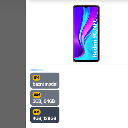
varijante
81
€
bazni model
60
€
3GB, 64GB
93
€
4GB, 128GB