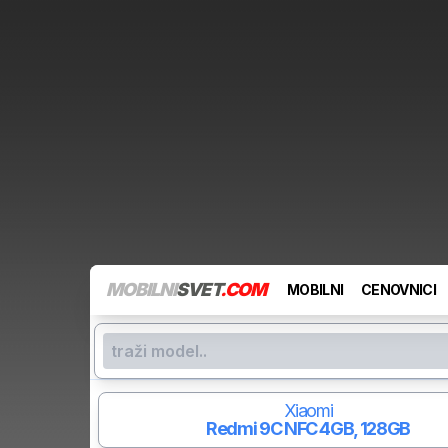
MOBILNI
SVET
.COM
MOBILNI
CENOVNICI
Xiaomi
Redmi 9C NFC
4GB, 128GB