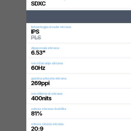
SDXC
tehnologija izrade ekrana
IPS
PLS
dijagonala ekrana
6.53
"
osvežavanje ekrana
60
Hz
gustina piksela ekrana
269
ppi
osvetljenost ekrana
400
nits
odnos ekrana i kućišta
81
%
odnos strana ekrana
20:9