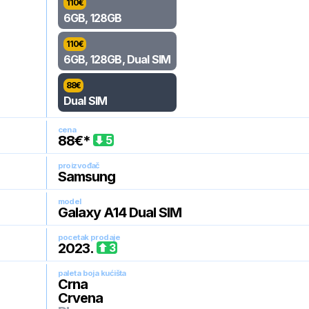
110
€
6GB, 128GB
110
€
6GB, 128GB, Dual SIM
88
€
Dual SIM
cena
88
€*
5
proizvođač
Samsung
model
Galaxy A14 Dual SIM
pocetak prodaje
2023
.
3
paleta boja kućišta
Crna
Crvena