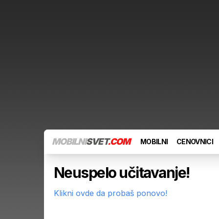
MOBILNI
SVET
.COM
MOBILNI
CENOVNICI
Neuspelo učitavanje!
Klikni ovde da probaš ponovo!